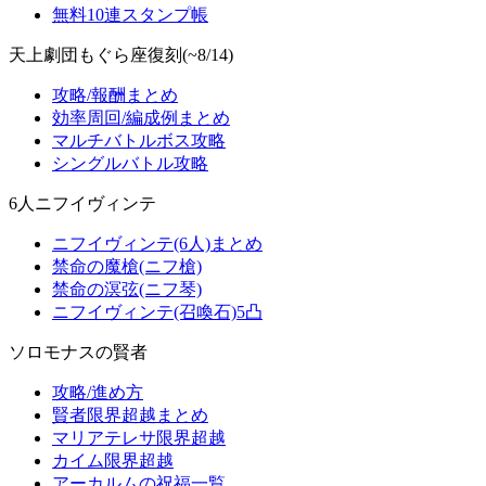
無料10連スタンプ帳
天上劇団もぐら座復刻(~8/14)
攻略/報酬まとめ
効率周回/編成例まとめ
マルチバトルボス攻略
シングルバトル攻略
6人ニフイヴィンテ
ニフイヴィンテ(6人)まとめ
禁命の魔槍(ニフ槍)
禁命の溟弦(ニフ琴)
ニフイヴィンテ(召喚石)5凸
ソロモナスの賢者
攻略/進め方
賢者限界超越まとめ
マリアテレサ限界超越
カイム限界超越
アーカルムの祝福一覧