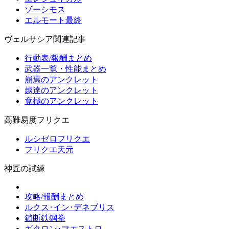
ゾーシモス
エルモート最終
ヴェルサシア関連記事
行動表/報酬まとめ
武器一覧・性能まとめ
崩焉のアンクレット
越達のアンクレット
竟極のアンクレット
高難易度フリクエ
ルシゼロフリクエ
フリクエ天元
神匠の試練
攻略/報酬まとめ
ルクス･イン･デネブリス
鎖断鉄鋼拳
ギタロン･マエストロ