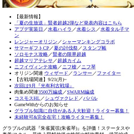
【最新情報】
「夏の生放送」賢者超越2弾など発表内容はこちら
アプデ実装日
／
水着ハイラ
／
水着シス
／
水着タル子マ
ン
レンジャーオリジン
／
シャーマンキングコラボ
サマーギフトCP
／
夏の討伐祭
／
スタンプ帳
ソロモナス攻略
／
賢者の限界超越
超越マリアテレサ
／
超越カイム
ニフイヴィンテ攻略
／
ニフ槍
／
ニフ琴
オリジン関連
ウィザード
／
ランサー
／
ファイター
【古戦場関連】9/21(月)~
次回は9月『光有利古戦場』
肉集め関連
3500万編成
／
SWARM編成
コスモスHL
／
シュヴァクレド
／
パパル
GameWithからのお知らせ
グラブル知識に自信がある人大歓迎！ライター募集！
未経験可&完全在宅！攻略ライター募集！
グラブルの武器『朱雀翼弦(朱雀琴)』を評価！ステータスや