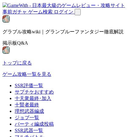
事前ガチャ
ゲーム検索
ログイン
グラブル攻略wiki｜グランブルーファンタジー徹底解説
掲示板Q&A
トップに戻る
ゲーム攻略一覧を見る
SSR評価一覧
サプチケおすすめ
十天衆最終･加入
十賢者最終
理想武器編成
ジョブ一覧
パーティ編成投稿
SSR武器一覧
マルチバトル