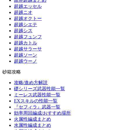
限界超越まとめ
超越エッセル
超越ニオ
超越オクトー
超越シエテ
超越シス
超越フュンフ
超越カトル
超越サラーサ
超越ソーン
超越ウーノ
砂箱攻略
攻略/進め方解説
礎シリーズ武器性能一覧
ミーレス武器性能一覧
EXスキルの性能一覧
『セフィラ』武器一覧
効率周回編成/おすすめ場所
火属性編成まとめ
水属性編成まとめ