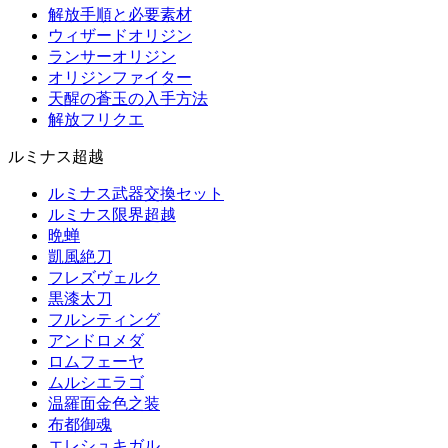
解放手順と必要素材
ウィザードオリジン
ランサーオリジン
オリジンファイター
天醒の蒼玉の入手方法
解放フリクエ
ルミナス超越
ルミナス武器交換セット
ルミナス限界超越
晩蝉
凱風絶刀
フレズヴェルク
黒漆太刀
フルンティング
アンドロメダ
ロムフェーヤ
ムルシエラゴ
温羅面金色之装
布都御魂
エレシュキガル