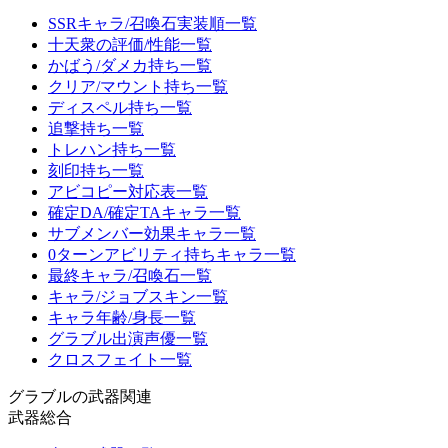
SSRキャラ/召喚石実装順一覧
十天衆の評価/性能一覧
かばう/ダメカ持ち一覧
クリア/マウント持ち一覧
ディスペル持ち一覧
追撃持ち一覧
トレハン持ち一覧
刻印持ち一覧
アビコピー対応表一覧
確定DA/確定TAキャラ一覧
サブメンバー効果キャラ一覧
0ターンアビリティ持ちキャラ一覧
最終キャラ/召喚石一覧
キャラ/ジョブスキン一覧
キャラ年齢/身長一覧
グラブル出演声優一覧
クロスフェイト一覧
グラブルの武器関連
武器総合