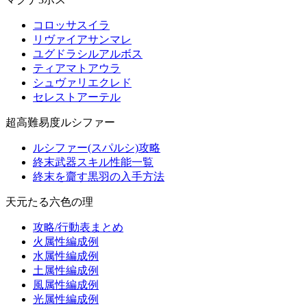
コロッサスイラ
リヴァイアサンマレ
ユグドラシルアルボス
ティアマトアウラ
シュヴァリエクレド
セレストアーテル
超高難易度ルシファー
ルシファー(スパルシ)攻略
終末武器スキル性能一覧
終末を齎す黒羽の入手方法
天元たる六色の理
攻略/行動表まとめ
火属性編成例
水属性編成例
土属性編成例
風属性編成例
光属性編成例