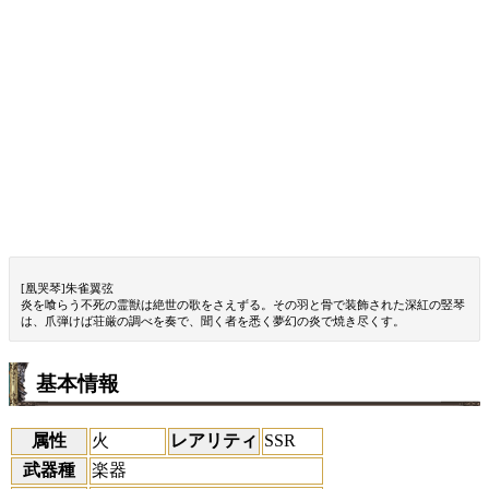
[凰哭琴]朱雀翼弦
炎を喰らう不死の霊獣は絶世の歌をさえずる。その羽と骨で装飾された深紅の竪琴
は、爪弾けば荘厳の調べを奏で、聞く者を悉く夢幻の炎で焼き尽くす。
基本情報
属性
火
レアリティ
SSR
武器種
楽器