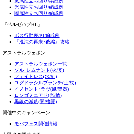
風属性立ち回り/編成例
光属性立ち回り/編成例
闇属性立ち回り/編成例
『ベルゼバブHL』
ボス行動表/PT編成例
『混沌の再来･後編』攻略
アストラルウェポン
アストラルウェポン一覧
ソル･レムナント(火/斧)
フェイトレス(水/剣)
ユグドラシルブランチ(土/杖)
イノセント･ラヴ(風/楽器)
ロンゴミニアド(光/槍)
黒銀の滅爪(闇/格闘)
開催中のキャンペーン
モバフェス開催情報