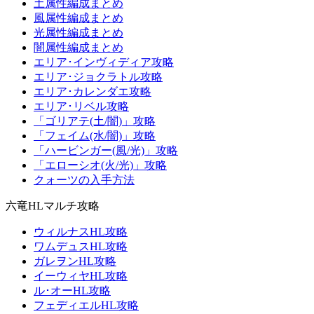
土属性編成まとめ
風属性編成まとめ
光属性編成まとめ
闇属性編成まとめ
エリア･インヴィディア攻略
エリア･ジョクラトル攻略
エリア･カレンダエ攻略
エリア･リベル攻略
「ゴリアテ(土/闇)」攻略
「フェイム(水/闇)」攻略
「ハービンガー(風/光)」攻略
「エローシオ(火/光)」攻略
クォーツの入手方法
六竜HLマルチ攻略
ウィルナスHL攻略
ワムデュスHL攻略
ガレヲンHL攻略
イーウィヤHL攻略
ル･オーHL攻略
フェディエルHL攻略