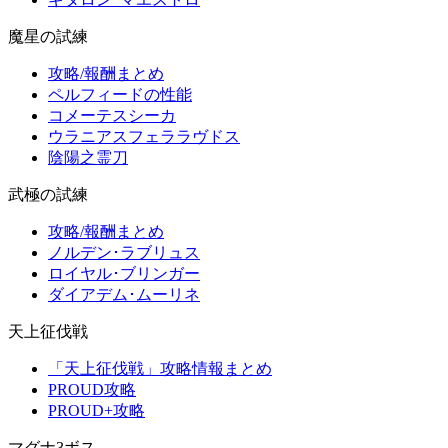
魔星の試練
攻略/報酬まとめ
ペルフィードの性能
コメーテスシーカ
ウラニアスフェララヴドス
陰陽之霊刀
武極の試練
攻略/報酬まとめ
ノルデン･ラブリュス
ロイヤル･ブリンガー
ダイアデム･ムーリネ
天上征伐戦
「天上征伐戦」攻略情報まとめ
PROUD攻略
PROUD+攻略
マグナ3ボス