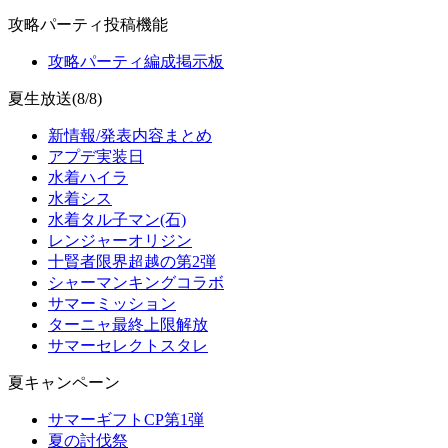
攻略パーティ投稿機能
攻略パーティ編成掲示板
夏生放送(8/8)
新情報/発表内容まとめ
アプデ実装日
水着ハイラ
水着シス
水着タル子マン(石)
レンジャーオリジン
十賢者限界超越の第2弾
シャーマンキングコラボ
サマーミッション
ターニャ最終上限解放
サマーセレクトスタレ
夏キャンペーン
サマーギフトCP第1弾
夏の討伐祭