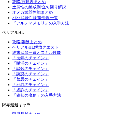
攻略/行動表まとめ
土属性の編成例/立ち回り解説
オメガ武器性能まとめ
バハ武器性能/優先度一覧
『アルテマメモリ』の入手方法
ベリアルHL
攻略/報酬まとめ
ベリアルHL解放クエスト
終末武器一覧とスキル性能
「技錬のチェイン」
「賦活のチェイン」
「謳歌のチェイン」
「誘惑のチェイン」
「禁忌のチェイン」
「邪罪のチェイン」
「虚詐のチェイン」
「狡知の魔角」の入手方法
限界超越キャラ