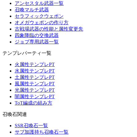
アンセスタル武器一覧
召喚マルチ武器
セラフィックウェポン
オメガウェポンの作り方
古戦場武器の性能と属性変更先
四象降臨の交換武器
ジョブ専用武器一覧
テンプレパーティ一覧
火属性テンプレPT
水属性テンプレPT
土属性テンプレPT
風属性テンプレPT
光属性テンプレPT
闇属性テンプレPT
ToT編成の組み方
召喚石関連
SSR召喚石一覧
サブ加護持ち召喚石一覧