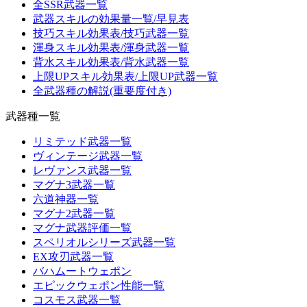
全SSR武器一覧
武器スキルの効果量一覧/早見表
技巧スキル効果表/技巧武器一覧
渾身スキル効果表/渾身武器一覧
背水スキル効果表/背水武器一覧
上限UPスキル効果表/上限UP武器一覧
全武器種の解説(重要度付き)
武器種一覧
リミテッド武器一覧
ヴィンテージ武器一覧
レヴァンス武器一覧
マグナ3武器一覧
六道神器一覧
マグナ2武器一覧
マグナ武器評価一覧
スペリオルシリーズ武器一覧
EX攻刃武器一覧
バハムートウェポン
エピックウェポン性能一覧
コスモス武器一覧