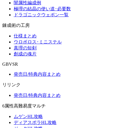
闇属性編成例
極理の結晶の使い道･必要数
ドラゴニックウェポン一覧
錬成術の工房
仕様まとめ
ウロボロス･ミニステル
真理の短剣
創成の魂片
GBVSR
発売日/特典内容まとめ
リリンク
発売日/特典内容まとめ
6属性高難易度マルチ
ムゲンHL攻略
ディアスポラHL攻略