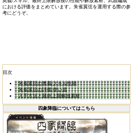
奥義/スキル、最終上限解放後の性能や解放素材、武器編成
における評価をまとめています。朱雀翼弦を運用する際の参
考にどうぞ。
目次
朱雀翼弦の奥義/スキル性能
朱雀翼弦の評価/使い道
入手方法と最終上限解放素材
四象降臨についてはこちら