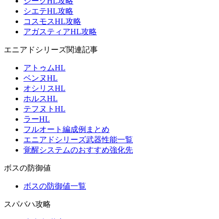
ジークHL攻略
シエテHL攻略
コスモスHL攻略
アガスティアHL攻略
エニアドシリーズ関連記事
アトゥムHL
ベンヌHL
オシリスHL
ホルスHL
テフヌトHL
ラーHL
フルオート編成例まとめ
エニアドシリーズ武器性能一覧
覚醒システムのおすすめ強化先
ボスの防御値
ボスの防御値一覧
スパバハ攻略