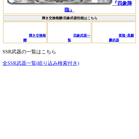
『四象降
臨』
輝き交換報酬/四象武器性能はこちら
輝き交換報
四象武器一
黄龍･黒麒
酬
覧
麟武器
SSR武器の一覧はこちら
全SSR武器一覧(絞り込み検索付き)