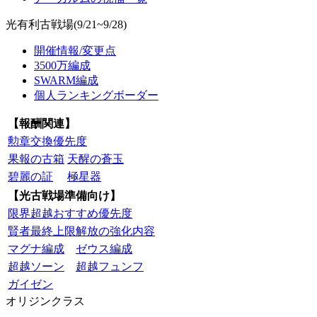
光有利古戦場(9/21~9/28)
開催情報/変更点
3500万編成
SWARM編成
個人ランキングボーダー
【報酬関連】
勲章交換優先度
果報の古箱
天醒の蒼玉
碧麗の証
極星器
【光古戦場準備向け】
限界超越おすすめ優先度
賢者最終上限解放の強化内容
マグナ編成
ゼウス編成
超越ソーン
超越フュンフ
ガイゼン
オリジンクラス