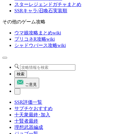
スターレジェンドガチャまとめ
SSRキャラ/召喚石実装順
その他のゲーム攻略
ウマ娘攻略まとめwiki
プリコネR攻略wiki
シャドウバース攻略wiki
検索
ご意見
SSR評価一覧
サプチケおすすめ
十天衆最終･加入
十賢者最終
理想武器編成
ジョブ一覧