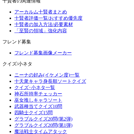
十賢者の関連情報
アーカルム十賢者まとめ
十賢者評価一覧/おすすめ優先度
十賢者の加入方法/必要素材
「至賢の領域」強化内容
フレンド募集
フレンド募集画像メーカー
クイズ/小ネタ
ニーナの好み(イケメン度)一覧
十天衆キャラ身長順ソートクイズ
クイズ･小ネタ一覧
神石所持率チェッカー
巫女推しキャラソート
武器種当てクイズ10問
四騎士クイズ15問
グラブルクイズ20問(第2弾)
グラブルクイズ20問(第1弾)
魔法戦士タイムアタック