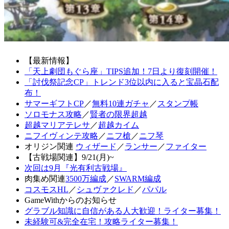
【最新情報】
「天上劇団もぐら座」TIPS追加！7日より復刻開催！
「討伐祭記念CP」トレンド3位以内に入ると宝晶石配
布！
サマーギフトCP
／
無料10連ガチャ
／
スタンプ帳
ソロモナス攻略
／
賢者の限界超越
超越マリアテレサ
／
超越カイム
ニフイヴィンテ攻略
／
ニフ槍
／
ニフ琴
オリジン関連
ウィザード
／
ランサー
／
ファイター
【古戦場関連】9/21(月)~
次回は9月『光有利古戦場』
肉集め関連
3500万編成
／
SWARM編成
コスモスHL
／
シュヴァクレド
／
パパル
GameWithからのお知らせ
グラブル知識に自信がある人大歓迎！ライター募集！
未経験可&完全在宅！攻略ライター募集！