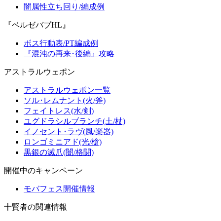
闇属性立ち回り/編成例
『ベルゼバブHL』
ボス行動表/PT編成例
『混沌の再来･後編』攻略
アストラルウェポン
アストラルウェポン一覧
ソル･レムナント(火/斧)
フェイトレス(水/剣)
ユグドラシルブランチ(土/杖)
イノセント･ラヴ(風/楽器)
ロンゴミニアド(光/槍)
黒銀の滅爪(闇/格闘)
開催中のキャンペーン
モバフェス開催情報
十賢者の関連情報