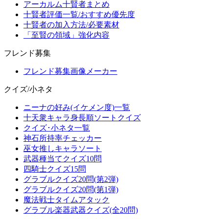
アーカルム十賢者まとめ
十賢者評価一覧/おすすめ優先度
十賢者の加入方法/必要素材
「至賢の領域」強化内容
フレンド募集
フレンド募集画像メーカー
クイズ/小ネタ
ニーナの好み(イケメン度)一覧
十天衆キャラ身長順ソートクイズ
クイズ･小ネタ一覧
神石所持率チェッカー
巫女推しキャラソート
武器種当てクイズ10問
四騎士クイズ15問
グラブルクイズ20問(第2弾)
グラブルクイズ20問(第1弾)
魔法戦士タイムアタック
グラブル楽器武器クイズ(全20問)