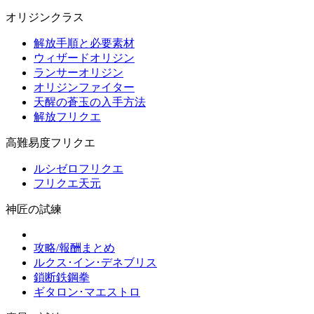
オリジンクラス
解放手順と必要素材
ウィザードオリジン
ランサーオリジン
オリジンファイター
天醒の蒼玉の入手方法
解放フリクエ
高難易度フリクエ
ルシゼロフリクエ
フリクエ天元
神匠の試練
攻略/報酬まとめ
ルクス･イン･デネブリス
鎖断鉄鋼拳
ギタロン･マエストロ