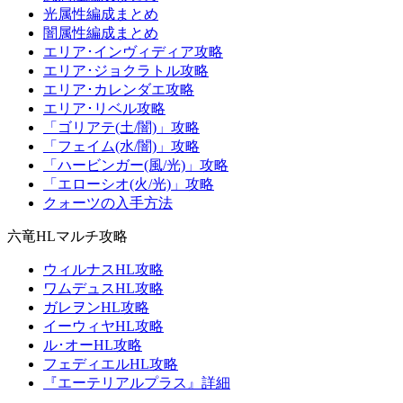
光属性編成まとめ
闇属性編成まとめ
エリア･インヴィディア攻略
エリア･ジョクラトル攻略
エリア･カレンダエ攻略
エリア･リベル攻略
「ゴリアテ(土/闇)」攻略
「フェイム(水/闇)」攻略
「ハービンガー(風/光)」攻略
「エローシオ(火/光)」攻略
クォーツの入手方法
六竜HLマルチ攻略
ウィルナスHL攻略
ワムデュスHL攻略
ガレヲンHL攻略
イーウィヤHL攻略
ル･オーHL攻略
フェディエルHL攻略
『エーテリアルプラス』詳細