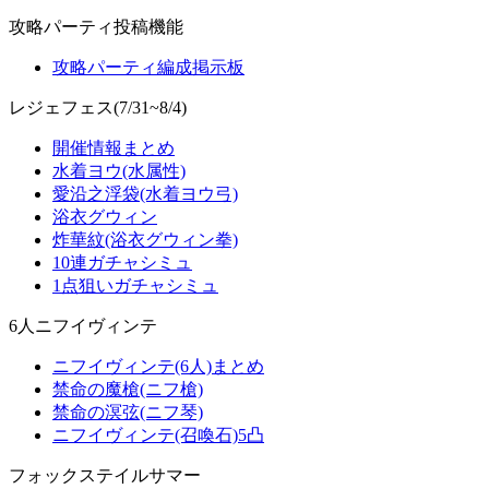
攻略パーティ投稿機能
攻略パーティ編成掲示板
レジェフェス(7/31~8/4)
開催情報まとめ
水着ヨウ(水属性)
愛沿之浮袋(水着ヨウ弓)
浴衣グウィン
炸華紋(浴衣グウィン拳)
10連ガチャシミュ
1点狙いガチャシミュ
6人ニフイヴィンテ
ニフイヴィンテ(6人)まとめ
禁命の魔槍(ニフ槍)
禁命の溟弦(ニフ琴)
ニフイヴィンテ(召喚石)5凸
フォックステイルサマー