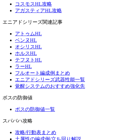
コスモスHL攻略
アガスティアHL攻略
エニアドシリーズ関連記事
アトゥムHL
ベンヌHL
オシリスHL
ホルスHL
テフヌトHL
ラーHL
フルオート編成例まとめ
エニアドシリーズ武器性能一覧
覚醒システムのおすすめ強化先
ボスの防御値
ボスの防御値一覧
スパバハ攻略
攻略/行動表まとめ
土属性の編成例/立ち回り解説