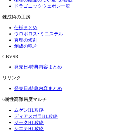
ドラゴニックウェポン一覧
錬成術の工房
仕様まとめ
ウロボロス･ミニステル
真理の短剣
創成の魂片
GBVSR
発売日/特典内容まとめ
リリンク
発売日/特典内容まとめ
6属性高難易度マルチ
ムゲンHL攻略
ディアスポラHL攻略
ジークHL攻略
シエテHL攻略