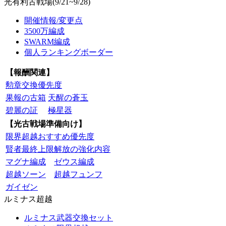
光有利古戦場(9/21~9/28)
開催情報/変更点
3500万編成
SWARM編成
個人ランキングボーダー
【報酬関連】
勲章交換優先度
果報の古箱
天醒の蒼玉
碧麗の証
極星器
【光古戦場準備向け】
限界超越おすすめ優先度
賢者最終上限解放の強化内容
マグナ編成
ゼウス編成
超越ソーン
超越フュンフ
ガイゼン
ルミナス超越
ルミナス武器交換セット