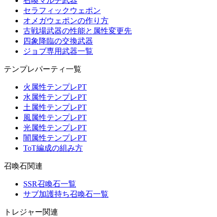
召喚マルチ武器
セラフィックウェポン
オメガウェポンの作り方
古戦場武器の性能と属性変更先
四象降臨の交換武器
ジョブ専用武器一覧
テンプレパーティ一覧
火属性テンプレPT
水属性テンプレPT
土属性テンプレPT
風属性テンプレPT
光属性テンプレPT
闇属性テンプレPT
ToT編成の組み方
召喚石関連
SSR召喚石一覧
サブ加護持ち召喚石一覧
トレジャー関連