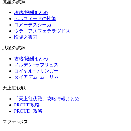
魔星の試練
攻略/報酬まとめ
ペルフィードの性能
コメーテスシーカ
ウラニアスフェララヴドス
陰陽之霊刀
武極の試練
攻略/報酬まとめ
ノルデン･ラブリュス
ロイヤル･ブリンガー
ダイアデム･ムーリネ
天上征伐戦
「天上征伐戦」攻略情報まとめ
PROUD攻略
PROUD+攻略
マグナ3ボス