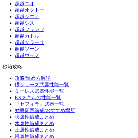
超越ニオ
超越オクトー
超越シエテ
超越シス
超越フュンフ
超越カトル
超越サラーサ
超越ソーン
超越ウーノ
砂箱攻略
攻略/進め方解説
礎シリーズ武器性能一覧
ミーレス武器性能一覧
EXスキルの性能一覧
『セフィラ』武器一覧
効率周回編成/おすすめ場所
火属性編成まとめ
水属性編成まとめ
土属性編成まとめ
風属性編成まとめ