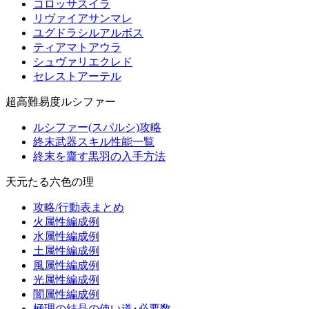
コロッサスイラ
リヴァイアサンマレ
ユグドラシルアルボス
ティアマトアウラ
シュヴァリエクレド
セレストアーテル
超高難易度ルシファー
ルシファー(スパルシ)攻略
終末武器スキル性能一覧
終末を齎す黒羽の入手方法
天元たる六色の理
攻略/行動表まとめ
火属性編成例
水属性編成例
土属性編成例
風属性編成例
光属性編成例
闇属性編成例
極理の結晶の使い道･必要数