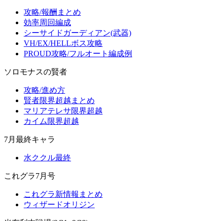
攻略/報酬まとめ
効率周回編成
シーサイドガーディアン(武器)
VH/EX/HELLボス攻略
PROUD攻略/フルオート編成例
ソロモナスの賢者
攻略/進め方
賢者限界超越まとめ
マリアテレサ限界超越
カイム限界超越
7月最終キャラ
水ククル最終
これグラ7月号
これグラ新情報まとめ
ウィザードオリジン