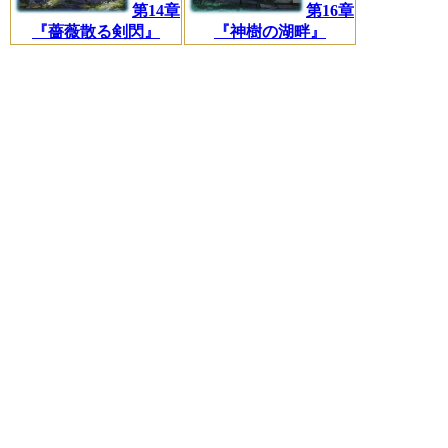
第14章
第16章
『薔薇散る剣閃』
『神樹の湖畔』