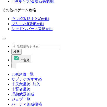
SSRキャラ/召喚石実装順
その他のゲーム攻略
ウマ娘攻略まとめwiki
プリコネR攻略wiki
シャドウバース攻略wiki
検索
ご意見
SSR評価一覧
サプチケおすすめ
十天衆最終･加入
十賢者最終
理想武器編成
ジョブ一覧
パーティ編成投稿