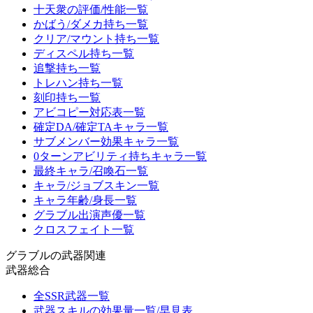
十天衆の評価/性能一覧
かばう/ダメカ持ち一覧
クリア/マウント持ち一覧
ディスペル持ち一覧
追撃持ち一覧
トレハン持ち一覧
刻印持ち一覧
アビコピー対応表一覧
確定DA/確定TAキャラ一覧
サブメンバー効果キャラ一覧
0ターンアビリティ持ちキャラ一覧
最終キャラ/召喚石一覧
キャラ/ジョブスキン一覧
キャラ年齢/身長一覧
グラブル出演声優一覧
クロスフェイト一覧
グラブルの武器関連
武器総合
全SSR武器一覧
武器スキルの効果量一覧/早見表