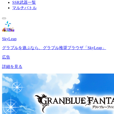
SSR武器一覧
マルチバトル
SkyLeap
グラブルを遊ぶなら、グラブル推奨ブラウザ「SkyLeap」
広告
詳細を見る