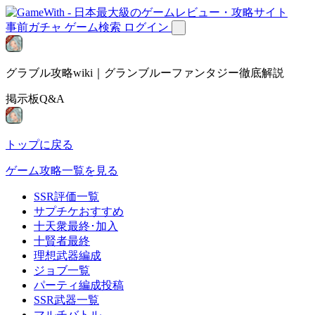
事前ガチャ
ゲーム検索
ログイン
グラブル攻略wiki｜グランブルーファンタジー徹底解説
掲示板Q&A
トップに戻る
ゲーム攻略一覧を見る
SSR評価一覧
サプチケおすすめ
十天衆最終･加入
十賢者最終
理想武器編成
ジョブ一覧
パーティ編成投稿
SSR武器一覧
マルチバトル