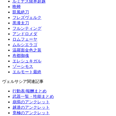
ルミナス限界超越
晩蝉
凱風絶刀
フレズヴェルク
黒漆太刀
フルンティング
アンドロメダ
ロムフェーヤ
ムルシエラゴ
温羅面金色之装
布都御魂
エレシュキガル
ゾーシモス
エルモート最終
ヴェルサシア関連記事
行動表/報酬まとめ
武器一覧・性能まとめ
崩焉のアンクレット
越達のアンクレット
竟極のアンクレット