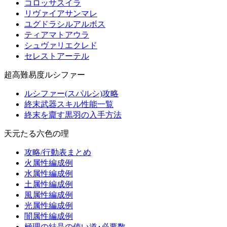
コロッサスイラ
リヴァイアサンマレ
ユグドラシルアルボス
ティアマトアウラ
シュヴァリエクレド
セレストアーテル
超高難易度ルシファー
ルシファー(スパルシ)攻略
終末武器スキル性能一覧
終末を齎す黒羽の入手方法
天元たる六色の理
攻略/行動表まとめ
火属性編成例
水属性編成例
土属性編成例
風属性編成例
光属性編成例
闇属性編成例
極理の結晶の使い道･必要数