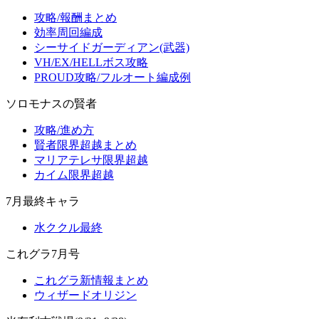
攻略/報酬まとめ
効率周回編成
シーサイドガーディアン(武器)
VH/EX/HELLボス攻略
PROUD攻略/フルオート編成例
ソロモナスの賢者
攻略/進め方
賢者限界超越まとめ
マリアテレサ限界超越
カイム限界超越
7月最終キャラ
水ククル最終
これグラ7月号
これグラ新情報まとめ
ウィザードオリジン