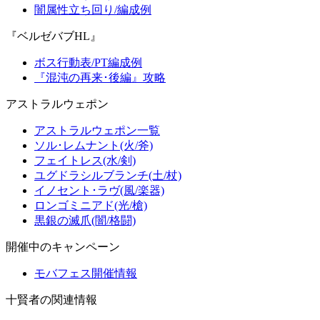
闇属性立ち回り/編成例
『ベルゼバブHL』
ボス行動表/PT編成例
『混沌の再来･後編』攻略
アストラルウェポン
アストラルウェポン一覧
ソル･レムナント(火/斧)
フェイトレス(水/剣)
ユグドラシルブランチ(土/杖)
イノセント･ラヴ(風/楽器)
ロンゴミニアド(光/槍)
黒銀の滅爪(闇/格闘)
開催中のキャンペーン
モバフェス開催情報
十賢者の関連情報