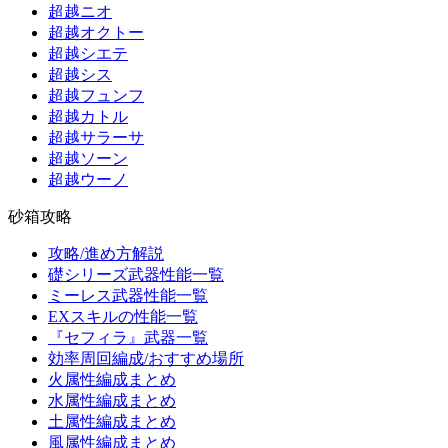
超越ニオ
超越オクトー
超越シエテ
超越シス
超越フュンフ
超越カトル
超越サラーサ
超越ソーン
超越ウーノ
砂箱攻略
攻略/進め方解説
礎シリーズ武器性能一覧
ミーレス武器性能一覧
EXスキルの性能一覧
『セフィラ』武器一覧
効率周回編成/おすすめ場所
火属性編成まとめ
水属性編成まとめ
土属性編成まとめ
風属性編成まとめ