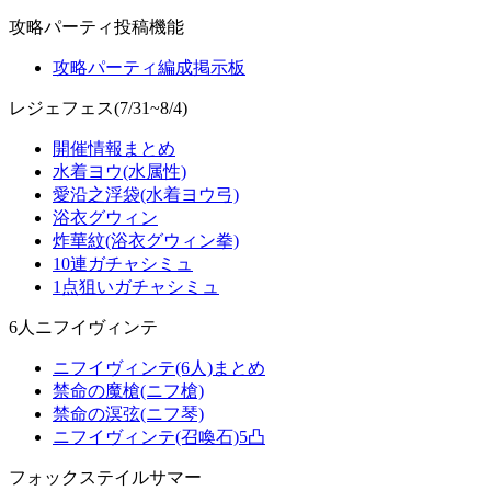
攻略パーティ投稿機能
攻略パーティ編成掲示板
レジェフェス(7/31~8/4)
開催情報まとめ
水着ヨウ(水属性)
愛沿之浮袋(水着ヨウ弓)
浴衣グウィン
炸華紋(浴衣グウィン拳)
10連ガチャシミュ
1点狙いガチャシミュ
6人ニフイヴィンテ
ニフイヴィンテ(6人)まとめ
禁命の魔槍(ニフ槍)
禁命の溟弦(ニフ琴)
ニフイヴィンテ(召喚石)5凸
フォックステイルサマー