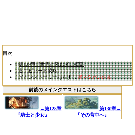
目次
第129章『世界に臨む者』概要
各エピソード攻略
メインストーリーあらすじ
※ネタバレ注意
前後のメインクエストはこちら
←第128章
第130章→
『騎士と少女』
『その背中へ』