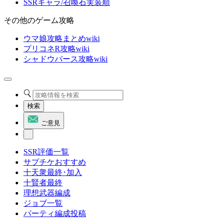
SSRキャラ/召喚石実装順
その他のゲーム攻略
ウマ娘攻略まとめwiki
プリコネR攻略wiki
シャドウバース攻略wiki
検索
ご意見
SSR評価一覧
サプチケおすすめ
十天衆最終･加入
十賢者最終
理想武器編成
ジョブ一覧
パーティ編成投稿