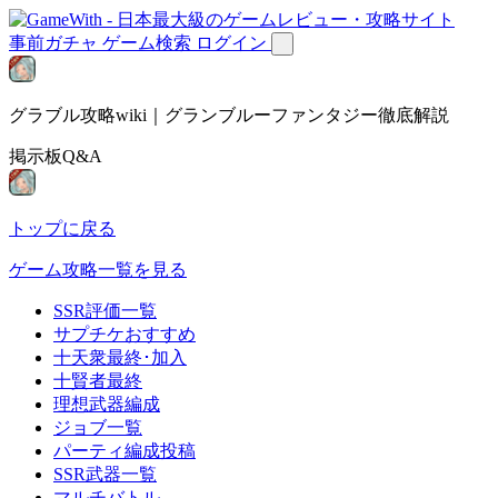
事前ガチャ
ゲーム検索
ログイン
グラブル攻略wiki｜グランブルーファンタジー徹底解説
掲示板Q&A
トップに戻る
ゲーム攻略一覧を見る
SSR評価一覧
サプチケおすすめ
十天衆最終･加入
十賢者最終
理想武器編成
ジョブ一覧
パーティ編成投稿
SSR武器一覧
マルチバトル