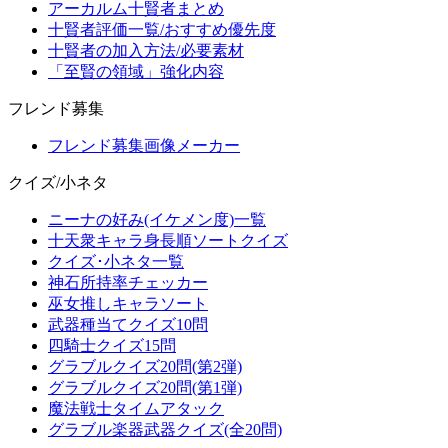
アーカルム十賢者まとめ
十賢者評価一覧/おすすめ優先度
十賢者の加入方法/必要素材
「至賢の領域」強化内容
フレンド募集
フレンド募集画像メーカー
クイズ/小ネタ
ニーナの好み(イケメン度)一覧
十天衆キャラ身長順ソートクイズ
クイズ･小ネタ一覧
神石所持率チェッカー
巫女推しキャラソート
武器種当てクイズ10問
四騎士クイズ15問
グラブルクイズ20問(第2弾)
グラブルクイズ20問(第1弾)
魔法戦士タイムアタック
グラブル楽器武器クイズ(全20問)