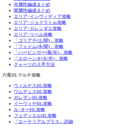
光属性編成まとめ
闇属性編成まとめ
エリア･インヴィディア攻略
エリア･ジョクラトル攻略
エリア･カレンダエ攻略
エリア･リベル攻略
「ゴリアテ(土/闇)」攻略
「フェイム(水/闇)」攻略
「ハービンガー(風/光)」攻略
「エローシオ(火/光)」攻略
クォーツの入手方法
六竜HLマルチ攻略
ウィルナスHL攻略
ワムデュスHL攻略
ガレヲンHL攻略
イーウィヤHL攻略
ル･オーHL攻略
フェディエルHL攻略
『エーテリアルプラス』詳細