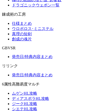
ドラゴニックウェポン一覧
錬成術の工房
仕様まとめ
ウロボロス･ミニステル
真理の短剣
創成の魂片
GBVSR
発売日/特典内容まとめ
リリンク
発売日/特典内容まとめ
6属性高難易度マルチ
ムゲンHL攻略
ディアスポラHL攻略
ジークHL攻略
シエテHL攻略