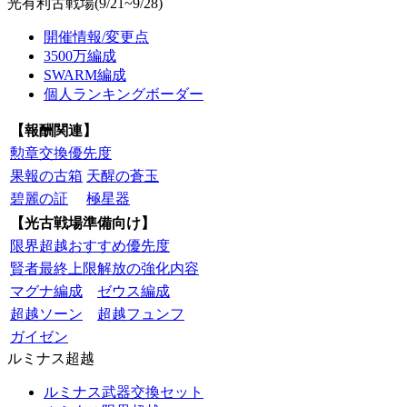
光有利古戦場(9/21~9/28)
開催情報/変更点
3500万編成
SWARM編成
個人ランキングボーダー
【報酬関連】
勲章交換優先度
果報の古箱
天醒の蒼玉
碧麗の証
極星器
【光古戦場準備向け】
限界超越おすすめ優先度
賢者最終上限解放の強化内容
マグナ編成
ゼウス編成
超越ソーン
超越フュンフ
ガイゼン
ルミナス超越
ルミナス武器交換セット