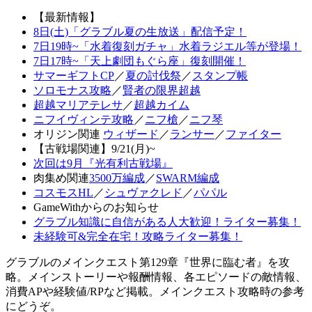
【最新情報】
8日(土)「グラブル夏の生放送」配信予定！
7日19時~「水着復刻ガチャ」水着ラジエル等が登場！
7日17時~「天上劇団もぐら座」復刻開催！
サマーギフトCP
／
夏の討伐祭
／
スタンプ帳
ソロモナス攻略
／
賢者の限界超越
超越マリアテレサ
／
超越カイム
ニフイヴィンテ攻略
／
ニフ槍
／
ニフ琴
オリジン関連
ウィザード
／
ランサー
／
ファイター
【古戦場関連】9/21(月)~
次回は9月『光有利古戦場』
肉集め関連
3500万編成
／
SWARM編成
コスモスHL
／
シュヴァクレド
／
パパル
GameWithからのお知らせ
グラブル知識に自信がある人大歓迎！ライター募集！
未経験可&完全在宅！攻略ライター募集！
グラブルのメインクエスト第129章『世界に臨む者』を攻
略。メインストーリーや報酬情報、各エピソードの敵情報、
消費APや経験値/RPなど掲載。メインクエスト攻略時の参考
にどうぞ。