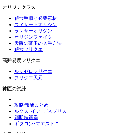
オリジンクラス
解放手順と必要素材
ウィザードオリジン
ランサーオリジン
オリジンファイター
天醒の蒼玉の入手方法
解放フリクエ
高難易度フリクエ
ルシゼロフリクエ
フリクエ天元
神匠の試練
攻略/報酬まとめ
ルクス･イン･デネブリス
鎖断鉄鋼拳
ギタロン･マエストロ