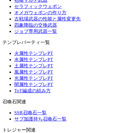
召喚マルチ武器
セラフィックウェポン
オメガウェポンの作り方
古戦場武器の性能と属性変更先
四象降臨の交換武器
ジョブ専用武器一覧
テンプレパーティ一覧
火属性テンプレPT
水属性テンプレPT
土属性テンプレPT
風属性テンプレPT
光属性テンプレPT
闇属性テンプレPT
ToT編成の組み方
召喚石関連
SSR召喚石一覧
サブ加護持ち召喚石一覧
トレジャー関連