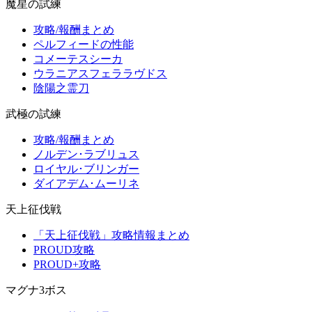
魔星の試練
攻略/報酬まとめ
ペルフィードの性能
コメーテスシーカ
ウラニアスフェララヴドス
陰陽之霊刀
武極の試練
攻略/報酬まとめ
ノルデン･ラブリュス
ロイヤル･ブリンガー
ダイアデム･ムーリネ
天上征伐戦
「天上征伐戦」攻略情報まとめ
PROUD攻略
PROUD+攻略
マグナ3ボス