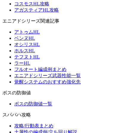
コスモスHL攻略
アガスティアHL攻略
エニアドシリーズ関連記事
アトゥムHL
ベンヌHL
オシリスHL
ホルスHL
テフヌトHL
ラーHL
フルオート編成例まとめ
エニアドシリーズ武器性能一覧
覚醒システムのおすすめ強化先
ボスの防御値
ボスの防御値一覧
スパバハ攻略
攻略/行動表まとめ
土属性の編成例/立ち回り解説