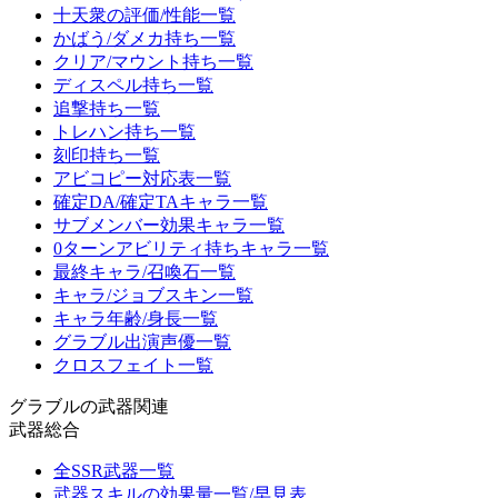
十天衆の評価/性能一覧
かばう/ダメカ持ち一覧
クリア/マウント持ち一覧
ディスペル持ち一覧
追撃持ち一覧
トレハン持ち一覧
刻印持ち一覧
アビコピー対応表一覧
確定DA/確定TAキャラ一覧
サブメンバー効果キャラ一覧
0ターンアビリティ持ちキャラ一覧
最終キャラ/召喚石一覧
キャラ/ジョブスキン一覧
キャラ年齢/身長一覧
グラブル出演声優一覧
クロスフェイト一覧
グラブルの武器関連
武器総合
全SSR武器一覧
武器スキルの効果量一覧/早見表