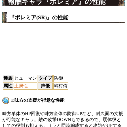
報酬キャラ『ボレミア』の性能
『ボレミア(SR)』の性能
種族
ヒューマン
タイプ
防御
属性
土属性
声優
嶋村侑
1:味方の支援が得意な性能
味方単体のHP回復や味方全体の防御UPなど、耐久面の支援
が可能なキャラ。敵の攻撃DOWNもできるので、弱体役と
しての役割も担える。サラと同時編成すると攻防がUPする