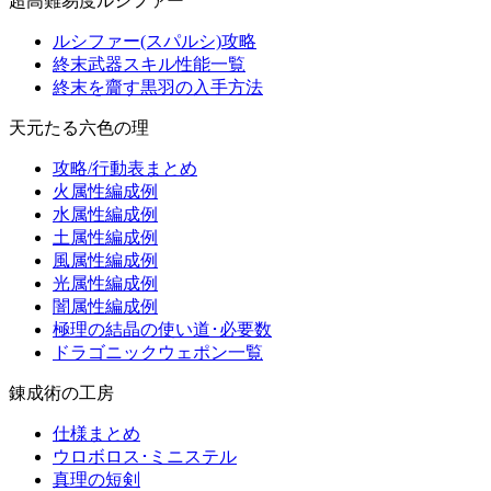
超高難易度ルシファー
ルシファー(スパルシ)攻略
終末武器スキル性能一覧
終末を齎す黒羽の入手方法
天元たる六色の理
攻略/行動表まとめ
火属性編成例
水属性編成例
土属性編成例
風属性編成例
光属性編成例
闇属性編成例
極理の結晶の使い道･必要数
ドラゴニックウェポン一覧
錬成術の工房
仕様まとめ
ウロボロス･ミニステル
真理の短剣