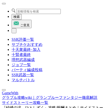
検索
ご意見
SSR評価一覧
サプチケおすすめ
十天衆最終･加入
十賢者最終
理想武器編成
ジョブ一覧
パーティ編成投稿
SSR武器一覧
マルチバトル
GameWith
グラブル攻略wiki｜グランブルーファンタジー徹底解説
サイドストーリー攻略一覧
『砂縛の涙、ひとしずく』攻略/報酬まとめ｜サイドストー