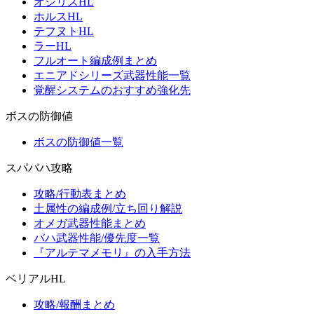
オシリスHL
ホルスHL
テフヌトHL
ラーHL
フルオート編成例まとめ
エニアドシリーズ武器性能一覧
覚醒システムのおすすめ強化先
ボスの防御値
ボスの防御値一覧
スパバハ攻略
攻略/行動表まとめ
土属性の編成例/立ち回り解説
オメガ武器性能まとめ
バハ武器性能/優先度一覧
『アルテマメモリ』の入手方法
ベリアルHL
攻略/報酬まとめ