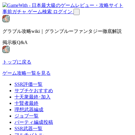
事前ガチャ
ゲーム検索
ログイン
グラブル攻略wiki｜グランブルーファンタジー徹底解説
掲示板Q&A
トップに戻る
ゲーム攻略一覧を見る
SSR評価一覧
サプチケおすすめ
十天衆最終･加入
十賢者最終
理想武器編成
ジョブ一覧
パーティ編成投稿
SSR武器一覧
マルチバトル