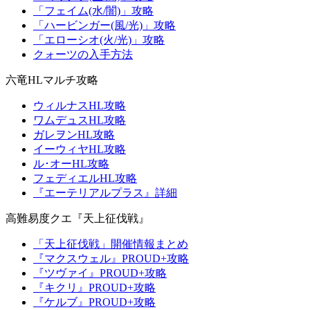
「フェイム(水/闇)」攻略
「ハービンガー(風/光)」攻略
「エローシオ(火/光)」攻略
クォーツの入手方法
六竜HLマルチ攻略
ウィルナスHL攻略
ワムデュスHL攻略
ガレヲンHL攻略
イーウィヤHL攻略
ル･オーHL攻略
フェディエルHL攻略
『エーテリアルプラス』詳細
高難易度クエ『天上征伐戦』
「天上征伐戦」開催情報まとめ
『マクスウェル』PROUD+攻略
『ツヴァイ』PROUD+攻略
『キクリ』PROUD+攻略
『ケルブ』PROUD+攻略