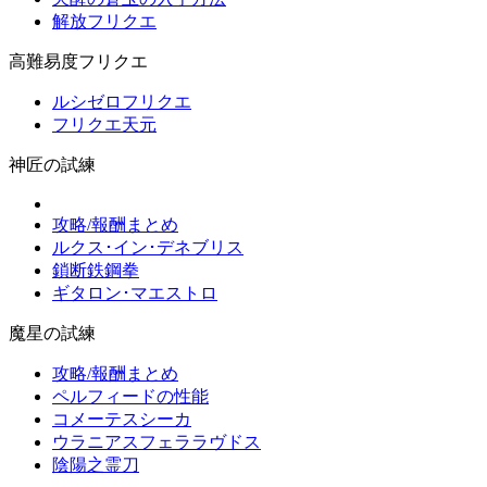
解放フリクエ
高難易度フリクエ
ルシゼロフリクエ
フリクエ天元
神匠の試練
攻略/報酬まとめ
ルクス･イン･デネブリス
鎖断鉄鋼拳
ギタロン･マエストロ
魔星の試練
攻略/報酬まとめ
ペルフィードの性能
コメーテスシーカ
ウラニアスフェララヴドス
陰陽之霊刀