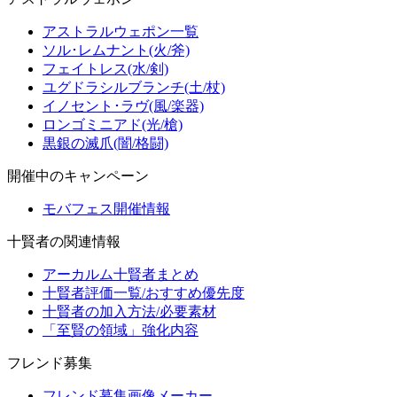
アストラルウェポン一覧
ソル･レムナント(火/斧)
フェイトレス(水/剣)
ユグドラシルブランチ(土/杖)
イノセント･ラヴ(風/楽器)
ロンゴミニアド(光/槍)
黒銀の滅爪(闇/格闘)
開催中のキャンペーン
モバフェス開催情報
十賢者の関連情報
アーカルム十賢者まとめ
十賢者評価一覧/おすすめ優先度
十賢者の加入方法/必要素材
「至賢の領域」強化内容
フレンド募集
フレンド募集画像メーカー