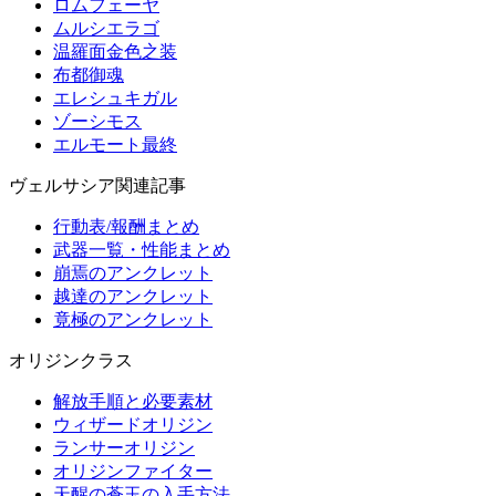
ロムフェーヤ
ムルシエラゴ
温羅面金色之装
布都御魂
エレシュキガル
ゾーシモス
エルモート最終
ヴェルサシア関連記事
行動表/報酬まとめ
武器一覧・性能まとめ
崩焉のアンクレット
越達のアンクレット
竟極のアンクレット
オリジンクラス
解放手順と必要素材
ウィザードオリジン
ランサーオリジン
オリジンファイター
天醒の蒼玉の入手方法