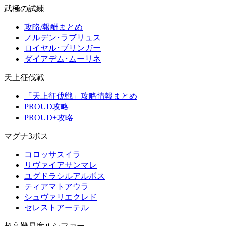
武極の試練
攻略/報酬まとめ
ノルデン･ラブリュス
ロイヤル･ブリンガー
ダイアデム･ムーリネ
天上征伐戦
「天上征伐戦」攻略情報まとめ
PROUD攻略
PROUD+攻略
マグナ3ボス
コロッサスイラ
リヴァイアサンマレ
ユグドラシルアルボス
ティアマトアウラ
シュヴァリエクレド
セレストアーテル