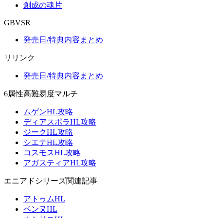
創成の魂片
GBVSR
発売日/特典内容まとめ
リリンク
発売日/特典内容まとめ
6属性高難易度マルチ
ムゲンHL攻略
ディアスポラHL攻略
ジークHL攻略
シエテHL攻略
コスモスHL攻略
アガスティアHL攻略
エニアドシリーズ関連記事
アトゥムHL
ベンヌHL