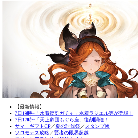
【最新情報】
7日19時~「水着復刻ガチャ」水着ラジエル等が登場！
7日17時~「天上劇団もぐら座」復刻開催！
サマーギフトCP
／
夏の討伐祭
／
スタンプ帳
ソロモナス攻略
／
賢者の限界超越