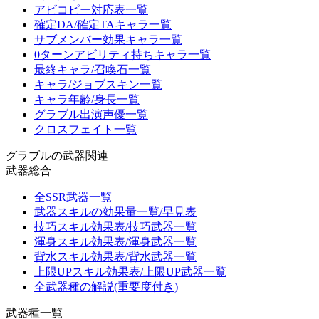
アビコピー対応表一覧
確定DA/確定TAキャラ一覧
サブメンバー効果キャラ一覧
0ターンアビリティ持ちキャラ一覧
最終キャラ/召喚石一覧
キャラ/ジョブスキン一覧
キャラ年齢/身長一覧
グラブル出演声優一覧
クロスフェイト一覧
グラブルの武器関連
武器総合
全SSR武器一覧
武器スキルの効果量一覧/早見表
技巧スキル効果表/技巧武器一覧
渾身スキル効果表/渾身武器一覧
背水スキル効果表/背水武器一覧
上限UPスキル効果表/上限UP武器一覧
全武器種の解説(重要度付き)
武器種一覧