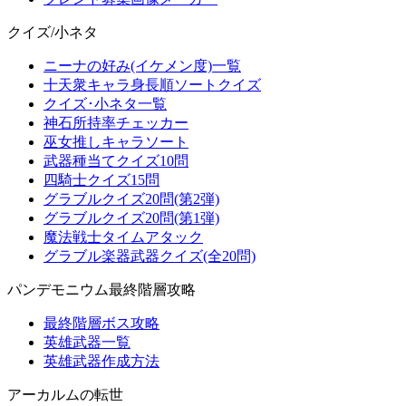
クイズ/小ネタ
ニーナの好み(イケメン度)一覧
十天衆キャラ身長順ソートクイズ
クイズ･小ネタ一覧
神石所持率チェッカー
巫女推しキャラソート
武器種当てクイズ10問
四騎士クイズ15問
グラブルクイズ20問(第2弾)
グラブルクイズ20問(第1弾)
魔法戦士タイムアタック
グラブル楽器武器クイズ(全20問)
パンデモニウム最終階層攻略
最終階層ボス攻略
英雄武器一覧
英雄武器作成方法
アーカルムの転世