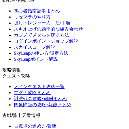
初心者指南記事
初心者指南記事まとめ
リセマラのやり方
隠しトレジャー入手法/手順
スキル上げの効率的な組み合わせ
カジノでメダルを稼ぐ方法
ログインポイントショップ解説
スカイスコープ解説
SkyLeapの使い方/設定方法
SkyLeapポイント解説
攻略情報
クエスト攻略
メインクエスト攻略一覧
マグナ攻略まとめ
討滅戦の攻略･報酬まとめ
四象降臨の攻略･報酬まとめ
古戦場/十天衆情報
古戦場の進め方/報酬