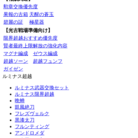
勲章交換優先度
果報の古箱
天醒の蒼玉
碧麗の証
極星器
【光古戦場準備向け】
限界超越おすすめ優先度
賢者最終上限解放の強化内容
マグナ編成
ゼウス編成
超越ソーン
超越フュンフ
ガイゼン
ルミナス超越
ルミナス武器交換セット
ルミナス限界超越
晩蝉
凱風絶刀
フレズヴェルク
黒漆太刀
フルンティング
アンドロメダ