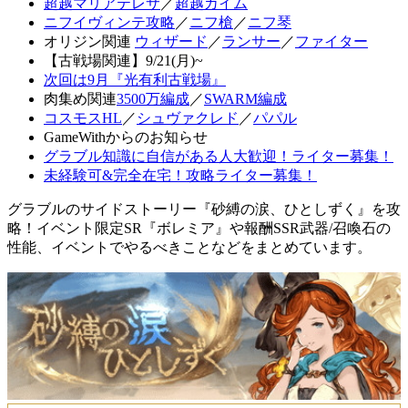
超越マリアテレサ
／
超越カイム
ニフイヴィンテ攻略
／
ニフ槍
／
ニフ琴
オリジン関連
ウィザード
／
ランサー
／
ファイター
【古戦場関連】9/21(月)~
次回は9月『光有利古戦場』
肉集め関連
3500万編成
／
SWARM編成
コスモスHL
／
シュヴァクレド
／
パパル
GameWithからのお知らせ
グラブル知識に自信がある人大歓迎！ライター募集！
未経験可&完全在宅！攻略ライター募集！
グラブルのサイドストーリー『砂縛の涙、ひとしずく』を攻
略！イベント限定SR『ボレミア』や報酬SSR武器/召喚石の
性能、イベントでやるべきことなどをまとめています。