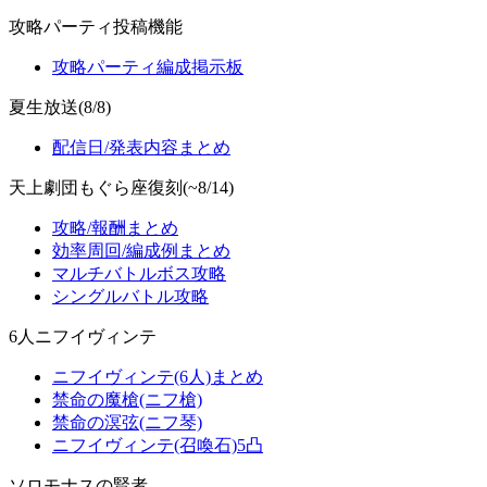
攻略パーティ投稿機能
攻略パーティ編成掲示板
夏生放送(8/8)
配信日/発表内容まとめ
天上劇団もぐら座復刻(~8/14)
攻略/報酬まとめ
効率周回/編成例まとめ
マルチバトルボス攻略
シングルバトル攻略
6人ニフイヴィンテ
ニフイヴィンテ(6人)まとめ
禁命の魔槍(ニフ槍)
禁命の溟弦(ニフ琴)
ニフイヴィンテ(召喚石)5凸
ソロモナスの賢者