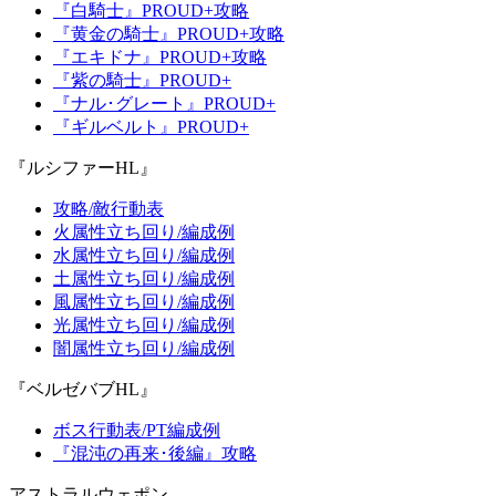
『白騎士』PROUD+攻略
『黄金の騎士』PROUD+攻略
『エキドナ』PROUD+攻略
『紫の騎士』PROUD+
『ナル･グレート』PROUD+
『ギルベルト』PROUD+
『ルシファーHL』
攻略/敵行動表
火属性立ち回り/編成例
水属性立ち回り/編成例
土属性立ち回り/編成例
風属性立ち回り/編成例
光属性立ち回り/編成例
闇属性立ち回り/編成例
『ベルゼバブHL』
ボス行動表/PT編成例
『混沌の再来･後編』攻略
アストラルウェポン