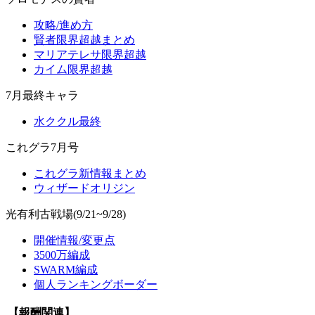
攻略/進め方
賢者限界超越まとめ
マリアテレサ限界超越
カイム限界超越
7月最終キャラ
水ククル最終
これグラ7月号
これグラ新情報まとめ
ウィザードオリジン
光有利古戦場(9/21~9/28)
開催情報/変更点
3500万編成
SWARM編成
個人ランキングボーダー
【報酬関連】