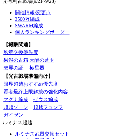
光有利古戦場(9/21~9/28)
開催情報/変更点
3500万編成
SWARM編成
個人ランキングボーダー
【報酬関連】
勲章交換優先度
果報の古箱
天醒の蒼玉
碧麗の証
極星器
【光古戦場準備向け】
限界超越おすすめ優先度
賢者最終上限解放の強化内容
マグナ編成
ゼウス編成
超越ソーン
超越フュンフ
ガイゼン
ルミナス超越
ルミナス武器交換セット