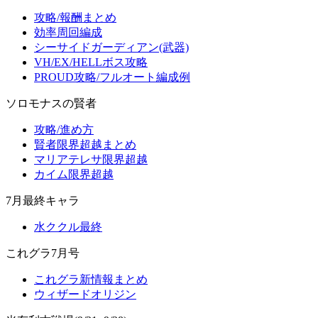
攻略/報酬まとめ
効率周回編成
シーサイドガーディアン(武器)
VH/EX/HELLボス攻略
PROUD攻略/フルオート編成例
ソロモナスの賢者
攻略/進め方
賢者限界超越まとめ
マリアテレサ限界超越
カイム限界超越
7月最終キャラ
水ククル最終
これグラ7月号
これグラ新情報まとめ
ウィザードオリジン