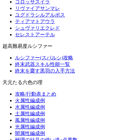
コロッサスイラ
リヴァイアサンマレ
ユグドラシルアルボス
ティアマトアウラ
シュヴァリエクレド
セレストアーテル
超高難易度ルシファー
ルシファー(スパルシ)攻略
終末武器スキル性能一覧
終末を齎す黒羽の入手方法
天元たる六色の理
攻略/行動表まとめ
火属性編成例
水属性編成例
土属性編成例
風属性編成例
光属性編成例
闇属性編成例
極理の結晶の使い道･必要数