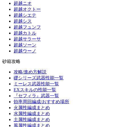
超越ニオ
超越オクトー
超越シエテ
超越シス
超越フュンフ
超越カトル
超越サラーサ
超越ソーン
超越ウーノ
砂箱攻略
攻略/進め方解説
礎シリーズ武器性能一覧
ミーレス武器性能一覧
EXスキルの性能一覧
『セフィラ』武器一覧
効率周回編成/おすすめ場所
火属性編成まとめ
水属性編成まとめ
土属性編成まとめ
風属性編成まとめ