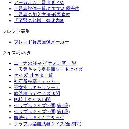
アーカルム十賢者まとめ
十賢者評価一覧/おすすめ優先度
十賢者の加入方法/必要素材
「至賢の領域」強化内容
フレンド募集
フレンド募集画像メーカー
クイズ/小ネタ
ニーナの好み(イケメン度)一覧
十天衆キャラ身長順ソートクイズ
クイズ･小ネタ一覧
神石所持率チェッカー
巫女推しキャラソート
武器種当てクイズ10問
四騎士クイズ15問
グラブルクイズ20問(第2弾)
グラブルクイズ20問(第1弾)
魔法戦士タイムアタック
グラブル楽器武器クイズ(全20問)