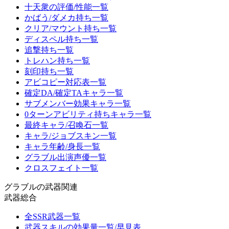
十天衆の評価/性能一覧
かばう/ダメカ持ち一覧
クリア/マウント持ち一覧
ディスペル持ち一覧
追撃持ち一覧
トレハン持ち一覧
刻印持ち一覧
アビコピー対応表一覧
確定DA/確定TAキャラ一覧
サブメンバー効果キャラ一覧
0ターンアビリティ持ちキャラ一覧
最終キャラ/召喚石一覧
キャラ/ジョブスキン一覧
キャラ年齢/身長一覧
グラブル出演声優一覧
クロスフェイト一覧
グラブルの武器関連
武器総合
全SSR武器一覧
武器スキルの効果量一覧/早見表