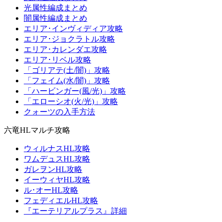
光属性編成まとめ
闇属性編成まとめ
エリア･インヴィディア攻略
エリア･ジョクラトル攻略
エリア･カレンダエ攻略
エリア･リベル攻略
「ゴリアテ(土/闇)」攻略
「フェイム(水/闇)」攻略
「ハービンガー(風/光)」攻略
「エローシオ(火/光)」攻略
クォーツの入手方法
六竜HLマルチ攻略
ウィルナスHL攻略
ワムデュスHL攻略
ガレヲンHL攻略
イーウィヤHL攻略
ル･オーHL攻略
フェディエルHL攻略
『エーテリアルプラス』詳細