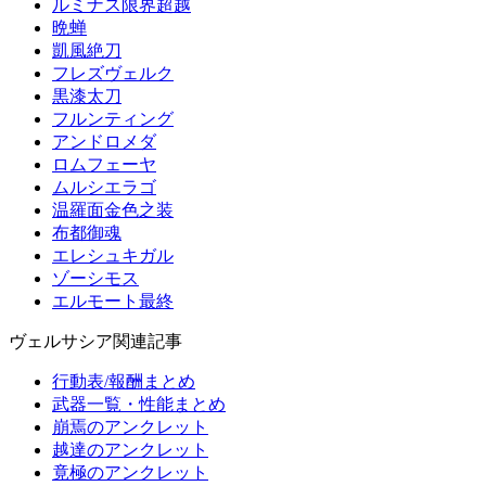
ルミナス限界超越
晩蝉
凱風絶刀
フレズヴェルク
黒漆太刀
フルンティング
アンドロメダ
ロムフェーヤ
ムルシエラゴ
温羅面金色之装
布都御魂
エレシュキガル
ゾーシモス
エルモート最終
ヴェルサシア関連記事
行動表/報酬まとめ
武器一覧・性能まとめ
崩焉のアンクレット
越達のアンクレット
竟極のアンクレット