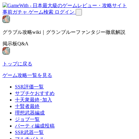
事前ガチャ
ゲーム検索
ログイン
グラブル攻略wiki｜グランブルーファンタジー徹底解説
掲示板Q&A
トップに戻る
ゲーム攻略一覧を見る
SSR評価一覧
サプチケおすすめ
十天衆最終･加入
十賢者最終
理想武器編成
ジョブ一覧
パーティ編成投稿
SSR武器一覧
マルチバトル