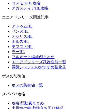
コスモスHL攻略
アガスティアHL攻略
エニアドシリーズ関連記事
アトゥムHL
ベンヌHL
オシリスHL
ホルスHL
テフヌトHL
ラーHL
フルオート編成例まとめ
エニアドシリーズ武器性能一覧
覚醒システムのおすすめ強化先
ボスの防御値
ボスの防御値一覧
スパバハ攻略
攻略/行動表まとめ
土属性の編成例/立ち回り解説