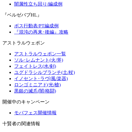
闇属性立ち回り/編成例
『ベルゼバブHL』
ボス行動表/PT編成例
『混沌の再来･後編』攻略
アストラルウェポン
アストラルウェポン一覧
ソル･レムナント(火/斧)
フェイトレス(水/剣)
ユグドラシルブランチ(土/杖)
イノセント･ラヴ(風/楽器)
ロンゴミニアド(光/槍)
黒銀の滅爪(闇/格闘)
開催中のキャンペーン
モバフェス開催情報
十賢者の関連情報