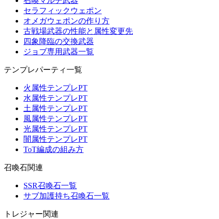
召喚マルチ武器
セラフィックウェポン
オメガウェポンの作り方
古戦場武器の性能と属性変更先
四象降臨の交換武器
ジョブ専用武器一覧
テンプレパーティ一覧
火属性テンプレPT
水属性テンプレPT
土属性テンプレPT
風属性テンプレPT
光属性テンプレPT
闇属性テンプレPT
ToT編成の組み方
召喚石関連
SSR召喚石一覧
サブ加護持ち召喚石一覧
トレジャー関連