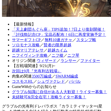
【最新情報】
「天上劇団もぐら座」TIPS追加！7日より復刻開催！
「討伐祭記念CP」宝晶石配布！6日に再度実施予定！
サマーギフトCP
／
無料10連ガチャ
／
スタンプ帳
ソロモナス攻略
／
賢者の限界超越
超越マリアテレサ
／
超越カイム
ニフイヴィンテ攻略
／
ニフ槍
／
ニフ琴
オリジン関連
ウィザード
／
ランサー
／
ファイター
【古戦場関連】9/21(月)~
次回は9月『光有利古戦場』
肉集め関連
3500万編成
／
SWARM編成
コスモスHL
／
シュヴァクレド
／
パパル
GameWithからのお知らせ
グラブル知識に自信がある人大歓迎！ライター募集！
未経験可&完全在宅！攻略ライター募集！
グラブルの光有利ドレバラボス『カラミティマッター(星