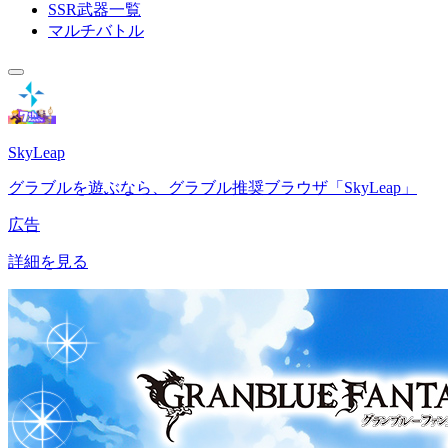
SSR武器一覧
マルチバトル
SkyLeap
グラブルを遊ぶなら、グラブル推奨ブラウザ「SkyLeap」
広告
詳細を見る