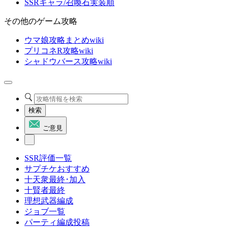
SSRキャラ/召喚石実装順
その他のゲーム攻略
ウマ娘攻略まとめwiki
プリコネR攻略wiki
シャドウバース攻略wiki
検索
ご意見
SSR評価一覧
サプチケおすすめ
十天衆最終･加入
十賢者最終
理想武器編成
ジョブ一覧
パーティ編成投稿