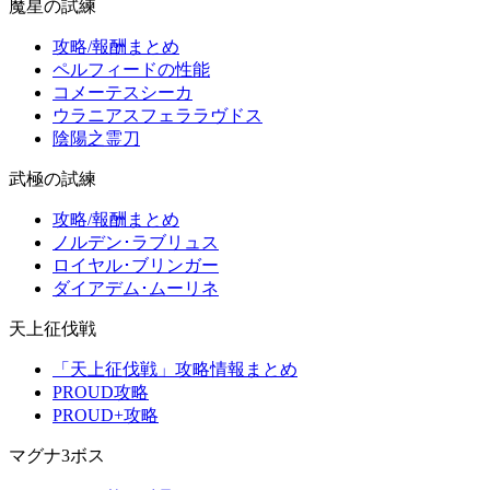
魔星の試練
攻略/報酬まとめ
ペルフィードの性能
コメーテスシーカ
ウラニアスフェララヴドス
陰陽之霊刀
武極の試練
攻略/報酬まとめ
ノルデン･ラブリュス
ロイヤル･ブリンガー
ダイアデム･ムーリネ
天上征伐戦
「天上征伐戦」攻略情報まとめ
PROUD攻略
PROUD+攻略
マグナ3ボス