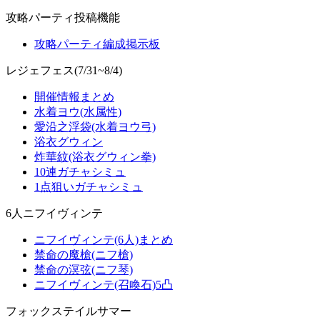
攻略パーティ投稿機能
攻略パーティ編成掲示板
レジェフェス(7/31~8/4)
開催情報まとめ
水着ヨウ(水属性)
愛沿之浮袋(水着ヨウ弓)
浴衣グウィン
炸華紋(浴衣グウィン拳)
10連ガチャシミュ
1点狙いガチャシミュ
6人ニフイヴィンテ
ニフイヴィンテ(6人)まとめ
禁命の魔槍(ニフ槍)
禁命の溟弦(ニフ琴)
ニフイヴィンテ(召喚石)5凸
フォックステイルサマー