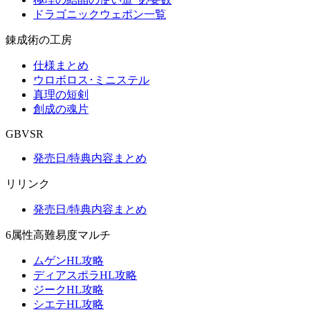
ドラゴニックウェポン一覧
錬成術の工房
仕様まとめ
ウロボロス･ミニステル
真理の短剣
創成の魂片
GBVSR
発売日/特典内容まとめ
リリンク
発売日/特典内容まとめ
6属性高難易度マルチ
ムゲンHL攻略
ディアスポラHL攻略
ジークHL攻略
シエテHL攻略