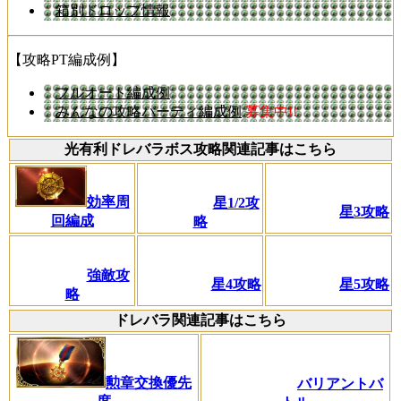
箱別ドロップ情報
【攻略PT編成例】
フルオート編成例
みんなの攻略パーティ編成例
募集中!!
光有利ドレバラボス攻略関連記事はこちら
効率周
星1/2攻
星3攻略
回編成
略
強敵攻
星4攻略
星5攻略
略
ドレバラ関連記事はこちら
勲章交換優先
バリアントバ