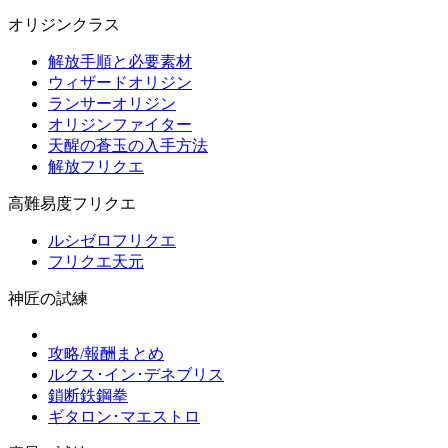
オリジンクラス
解放手順と必要素材
ウィザードオリジン
ランサーオリジン
オリジンファイター
天醒の蒼玉の入手方法
解放フリクエ
高難易度フリクエ
ルシゼロフリクエ
フリクエ天元
神匠の試練
攻略/報酬まとめ
ルクス･イン･デネブリス
鎖断鉄鋼拳
ギタロン･マエストロ