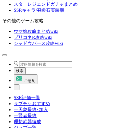
スターレジェンドガチャまとめ
SSRキャラ/召喚石実装順
その他のゲーム攻略
ウマ娘攻略まとめwiki
プリコネR攻略wiki
シャドウバース攻略wiki
検索
ご意見
SSR評価一覧
サプチケおすすめ
十天衆最終･加入
十賢者最終
理想武器編成
ジョブ一覧