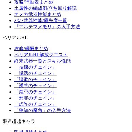
攻略/行動表まとめ
土属性の編成例/立ち回り解説
オメガ武器性能まとめ
バハ武器性能/優先度一覧
『アルテマメモリ』の入手方法
ベリアルHL
攻略/報酬まとめ
ベリアルHL解放クエスト
終末武器一覧とスキル性能
「技錬のチェイン」
「賦活のチェイン」
「謳歌のチェイン」
「誘惑のチェイン」
「禁忌のチェイン」
「邪罪のチェイン」
「虚詐のチェイン」
「狡知の魔角」の入手方法
限界超越キャラ