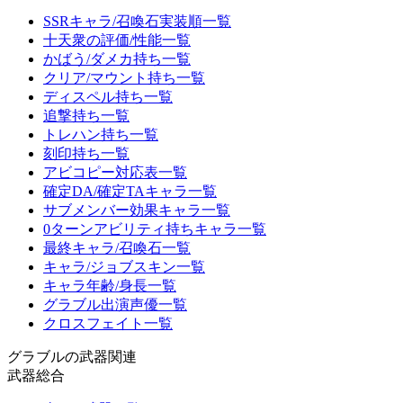
SSRキャラ/召喚石実装順一覧
十天衆の評価/性能一覧
かばう/ダメカ持ち一覧
クリア/マウント持ち一覧
ディスペル持ち一覧
追撃持ち一覧
トレハン持ち一覧
刻印持ち一覧
アビコピー対応表一覧
確定DA/確定TAキャラ一覧
サブメンバー効果キャラ一覧
0ターンアビリティ持ちキャラ一覧
最終キャラ/召喚石一覧
キャラ/ジョブスキン一覧
キャラ年齢/身長一覧
グラブル出演声優一覧
クロスフェイト一覧
グラブルの武器関連
武器総合