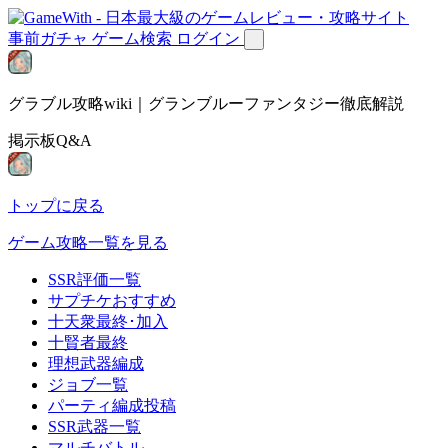
事前ガチャ
ゲーム検索
ログイン
グラブル攻略wiki｜グランブルーファンタジー徹底解説
掲示板Q&A
トップに戻る
ゲーム攻略一覧を見る
SSR評価一覧
サプチケおすすめ
十天衆最終･加入
十賢者最終
理想武器編成
ジョブ一覧
パーティ編成投稿
SSR武器一覧
マルチバトル