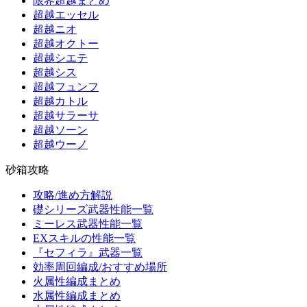
限界超越まとめ
超越エッセル
超越ニオ
超越オクトー
超越シエテ
超越シス
超越フュンフ
超越カトル
超越サラーサ
超越ソーン
超越ウーノ
砂箱攻略
攻略/進め方解説
礎シリーズ武器性能一覧
ミーレス武器性能一覧
EXスキルの性能一覧
『セフィラ』武器一覧
効率周回編成/おすすめ場所
火属性編成まとめ
水属性編成まとめ