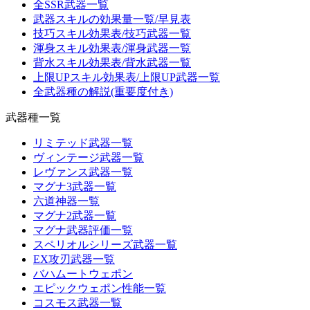
全SSR武器一覧
武器スキルの効果量一覧/早見表
技巧スキル効果表/技巧武器一覧
渾身スキル効果表/渾身武器一覧
背水スキル効果表/背水武器一覧
上限UPスキル効果表/上限UP武器一覧
全武器種の解説(重要度付き)
武器種一覧
リミテッド武器一覧
ヴィンテージ武器一覧
レヴァンス武器一覧
マグナ3武器一覧
六道神器一覧
マグナ2武器一覧
マグナ武器評価一覧
スペリオルシリーズ武器一覧
EX攻刃武器一覧
バハムートウェポン
エピックウェポン性能一覧
コスモス武器一覧