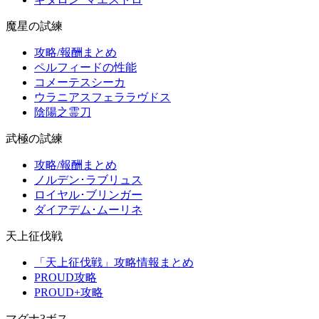
魔星の試練
攻略/報酬まとめ
ペルフィードの性能
コメーテスシーカ
ウラニアスフェララヴドス
陰陽之霊刀
武極の試練
攻略/報酬まとめ
ノルデン･ラブリュス
ロイヤル･ブリンガー
ダイアデム･ムーリネ
天上征伐戦
「天上征伐戦」攻略情報まとめ
PROUD攻略
PROUD+攻略
マグナ3ボス