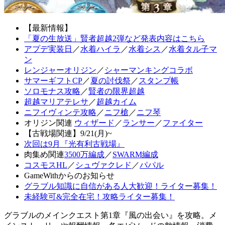
【最新情報】
「夏の生放送」賢者超越2弾など発表内容はこちら
アプデ実装日
／
水着ハイラ
／
水着シス
／
水着タル子マ
ン
レンジャーオリジン
／
シャーマンキングコラボ
サマーギフトCP
／
夏の討伐祭
／
スタンプ帳
ソロモナス攻略
／
賢者の限界超越
超越マリアテレサ
／
超越カイム
ニフイヴィンテ攻略
／
ニフ槍
／
ニフ琴
オリジン関連
ウィザード
／
ランサー
／
ファイター
【古戦場関連】9/21(月)~
次回は9月『光有利古戦場』
肉集め関連
3500万編成
／
SWARM編成
コスモスHL
／
シュヴァクレド
／
パパル
GameWithからのお知らせ
グラブル知識に自信がある人大歓迎！ライター募集！
未経験可&完全在宅！攻略ライター募集！
グラブルのメインクエスト第1章『風の出会い』を攻略。メ