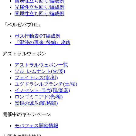
風属性立ち回り/編成例
光属性立ち回り/編成例
闇属性立ち回り/編成例
『ベルゼバブHL』
ボス行動表/PT編成例
『混沌の再来･後編』攻略
アストラルウェポン
アストラルウェポン一覧
ソル･レムナント(火/斧)
フェイトレス(水/剣)
ユグドラシルブランチ(土/杖)
イノセント･ラヴ(風/楽器)
ロンゴミニアド(光/槍)
黒銀の滅爪(闇/格闘)
開催中のキャンペーン
モバフェス開催情報