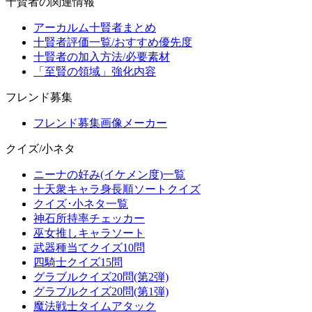
十賢者の関連情報
アーカルム十賢者まとめ
十賢者評価一覧/おすすめ優先度
十賢者の加入方法/必要素材
「至賢の領域」強化内容
フレンド募集
フレンド募集画像メーカー
クイズ/小ネタ
ニーナの好み(イケメン度)一覧
十天衆キャラ身長順ソートクイズ
クイズ･小ネタ一覧
神石所持率チェッカー
巫女推しキャラソート
武器種当てクイズ10問
四騎士クイズ15問
グラブルクイズ20問(第2弾)
グラブルクイズ20問(第1弾)
魔法戦士タイムアタック