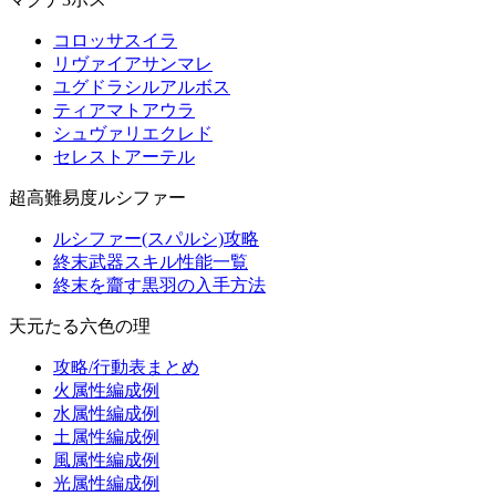
コロッサスイラ
リヴァイアサンマレ
ユグドラシルアルボス
ティアマトアウラ
シュヴァリエクレド
セレストアーテル
超高難易度ルシファー
ルシファー(スパルシ)攻略
終末武器スキル性能一覧
終末を齎す黒羽の入手方法
天元たる六色の理
攻略/行動表まとめ
火属性編成例
水属性編成例
土属性編成例
風属性編成例
光属性編成例