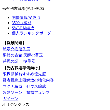
光有利古戦場(9/21~9/28)
開催情報/変更点
3500万編成
SWARM編成
個人ランキングボーダー
【報酬関連】
勲章交換優先度
果報の古箱
天醒の蒼玉
碧麗の証
極星器
【光古戦場準備向け】
限界超越おすすめ優先度
賢者最終上限解放の強化内容
マグナ編成
ゼウス編成
超越ソーン
超越フュンフ
ガイゼン
オリジンクラス