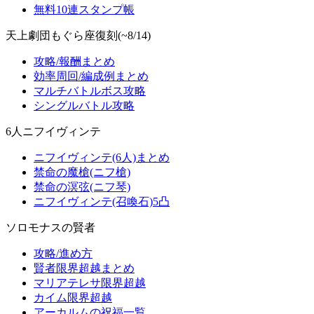
無料10連スタンプ帳
天上劇団もぐら座復刻(~8/14)
攻略/報酬まとめ
効率周回/編成例まとめ
マルチバトルボス攻略
シングルバトル攻略
6人ニフイヴィンテ
ニフイヴィンテ(6人)まとめ
禁命の魔槍(ニフ槍)
禁命の溟弦(ニフ琴)
ニフイヴィンテ(召喚石)5凸
ソロモナスの賢者
攻略/進め方
賢者限界超越まとめ
マリアテレサ限界超越
カイム限界超越
アーカルムの祝福一覧