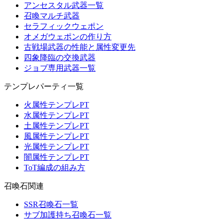
アンセスタル武器一覧
召喚マルチ武器
セラフィックウェポン
オメガウェポンの作り方
古戦場武器の性能と属性変更先
四象降臨の交換武器
ジョブ専用武器一覧
テンプレパーティ一覧
火属性テンプレPT
水属性テンプレPT
土属性テンプレPT
風属性テンプレPT
光属性テンプレPT
闇属性テンプレPT
ToT編成の組み方
召喚石関連
SSR召喚石一覧
サブ加護持ち召喚石一覧