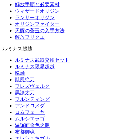
解放手順と必要素材
ウィザードオリジン
ランサーオリジン
オリジンファイター
天醒の蒼玉の入手方法
解放フリクエ
ルミナス超越
ルミナス武器交換セット
ルミナス限界超越
晩蝉
凱風絶刀
フレズヴェルク
黒漆太刀
フルンティング
アンドロメダ
ロムフェーヤ
ムルシエラゴ
温羅面金色之装
布都御魂
エレシュキガル