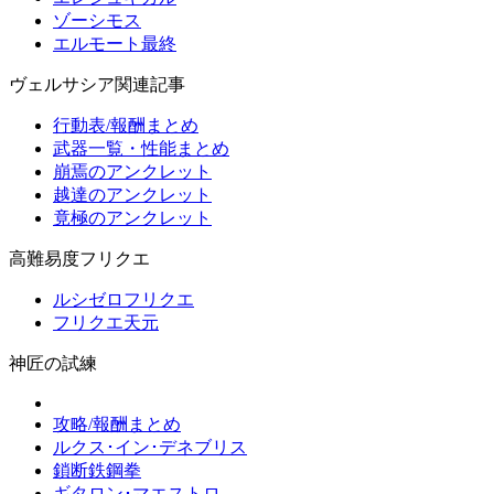
ゾーシモス
エルモート最終
ヴェルサシア関連記事
行動表/報酬まとめ
武器一覧・性能まとめ
崩焉のアンクレット
越達のアンクレット
竟極のアンクレット
高難易度フリクエ
ルシゼロフリクエ
フリクエ天元
神匠の試練
攻略/報酬まとめ
ルクス･イン･デネブリス
鎖断鉄鋼拳
ギタロン･マエストロ