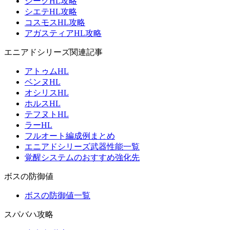
ジークHL攻略
シエテHL攻略
コスモスHL攻略
アガスティアHL攻略
エニアドシリーズ関連記事
アトゥムHL
ベンヌHL
オシリスHL
ホルスHL
テフヌトHL
ラーHL
フルオート編成例まとめ
エニアドシリーズ武器性能一覧
覚醒システムのおすすめ強化先
ボスの防御値
ボスの防御値一覧
スパバハ攻略