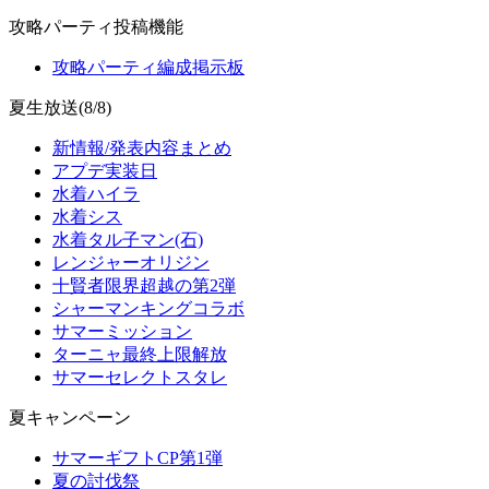
攻略パーティ投稿機能
攻略パーティ編成掲示板
夏生放送(8/8)
新情報/発表内容まとめ
アプデ実装日
水着ハイラ
水着シス
水着タル子マン(石)
レンジャーオリジン
十賢者限界超越の第2弾
シャーマンキングコラボ
サマーミッション
ターニャ最終上限解放
サマーセレクトスタレ
夏キャンペーン
サマーギフトCP第1弾
夏の討伐祭