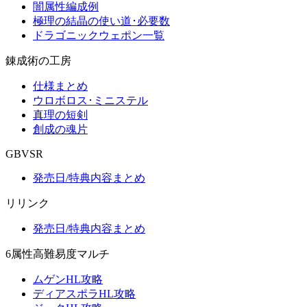
闇属性編成例
極理の結晶の使い道･必要数
ドラゴニックウェポン一覧
錬成術の工房
仕様まとめ
ウロボロス･ミニステル
真理の短剣
創成の魂片
GBVSR
発売日/特典内容まとめ
リリンク
発売日/特典内容まとめ
6属性高難易度マルチ
ムゲンHL攻略
ディアスポラHL攻略