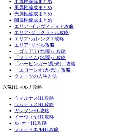
土属性編成まとめ
風属性編成まとめ
光属性編成まとめ
闇属性編成まとめ
エリア･インヴィディア攻略
エリア･ジョクラトル攻略
エリア･カレンダエ攻略
エリア･リベル攻略
「ゴリアテ(土/闇)」攻略
「フェイム(水/闇)」攻略
「ハービンガー(風/光)」攻略
「エローシオ(火/光)」攻略
クォーツの入手方法
六竜HLマルチ攻略
ウィルナスHL攻略
ワムデュスHL攻略
ガレヲンHL攻略
イーウィヤHL攻略
ル･オーHL攻略
フェディエルHL攻略