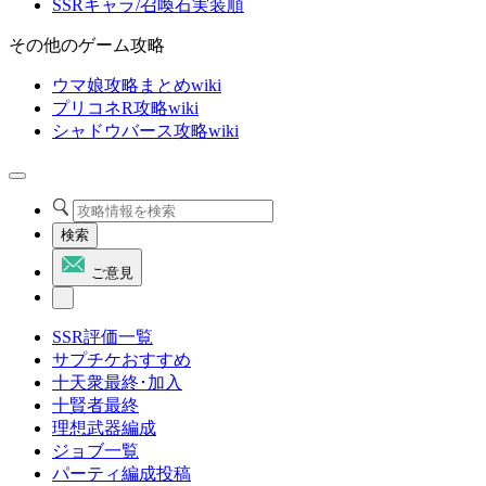
SSRキャラ/召喚石実装順
その他のゲーム攻略
ウマ娘攻略まとめwiki
プリコネR攻略wiki
シャドウバース攻略wiki
検索
ご意見
SSR評価一覧
サプチケおすすめ
十天衆最終･加入
十賢者最終
理想武器編成
ジョブ一覧
パーティ編成投稿