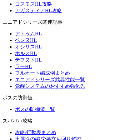
コスモスHL攻略
アガスティアHL攻略
エニアドシリーズ関連記事
アトゥムHL
ベンヌHL
オシリスHL
ホルスHL
テフヌトHL
ラーHL
フルオート編成例まとめ
エニアドシリーズ武器性能一覧
覚醒システムのおすすめ強化先
ボスの防御値
ボスの防御値一覧
スパバハ攻略
攻略/行動表まとめ
土属性の編成例/立ち回り解説