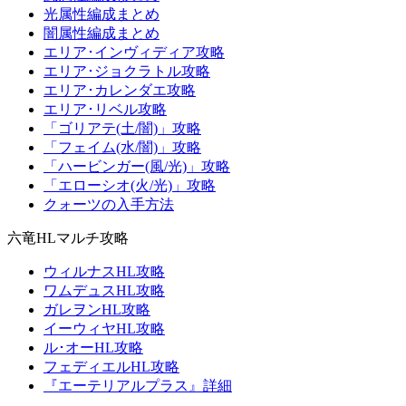
光属性編成まとめ
闇属性編成まとめ
エリア･インヴィディア攻略
エリア･ジョクラトル攻略
エリア･カレンダエ攻略
エリア･リベル攻略
「ゴリアテ(土/闇)」攻略
「フェイム(水/闇)」攻略
「ハービンガー(風/光)」攻略
「エローシオ(火/光)」攻略
クォーツの入手方法
六竜HLマルチ攻略
ウィルナスHL攻略
ワムデュスHL攻略
ガレヲンHL攻略
イーウィヤHL攻略
ル･オーHL攻略
フェディエルHL攻略
『エーテリアルプラス』詳細