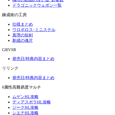
ドラゴニックウェポン一覧
錬成術の工房
仕様まとめ
ウロボロス･ミニステル
真理の短剣
創成の魂片
GBVSR
発売日/特典内容まとめ
リリンク
発売日/特典内容まとめ
6属性高難易度マルチ
ムゲンHL攻略
ディアスポラHL攻略
ジークHL攻略
シエテHL攻略