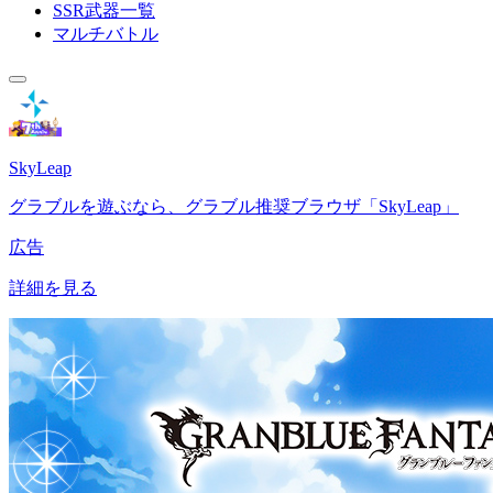
SSR武器一覧
マルチバトル
SkyLeap
グラブルを遊ぶなら、グラブル推奨ブラウザ「SkyLeap」
広告
詳細を見る