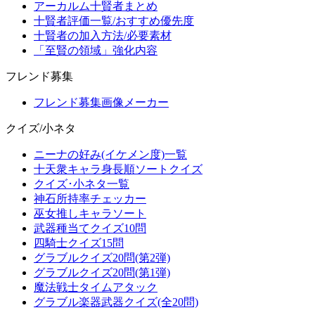
アーカルム十賢者まとめ
十賢者評価一覧/おすすめ優先度
十賢者の加入方法/必要素材
「至賢の領域」強化内容
フレンド募集
フレンド募集画像メーカー
クイズ/小ネタ
ニーナの好み(イケメン度)一覧
十天衆キャラ身長順ソートクイズ
クイズ･小ネタ一覧
神石所持率チェッカー
巫女推しキャラソート
武器種当てクイズ10問
四騎士クイズ15問
グラブルクイズ20問(第2弾)
グラブルクイズ20問(第1弾)
魔法戦士タイムアタック
グラブル楽器武器クイズ(全20問)