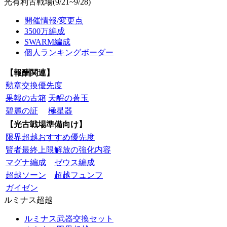
光有利古戦場(9/21~9/28)
開催情報/変更点
3500万編成
SWARM編成
個人ランキングボーダー
【報酬関連】
勲章交換優先度
果報の古箱
天醒の蒼玉
碧麗の証
極星器
【光古戦場準備向け】
限界超越おすすめ優先度
賢者最終上限解放の強化内容
マグナ編成
ゼウス編成
超越ソーン
超越フュンフ
ガイゼン
ルミナス超越
ルミナス武器交換セット