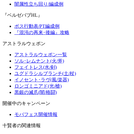
闇属性立ち回り/編成例
『ベルゼバブHL』
ボス行動表/PT編成例
『混沌の再来･後編』攻略
アストラルウェポン
アストラルウェポン一覧
ソル･レムナント(火/斧)
フェイトレス(水/剣)
ユグドラシルブランチ(土/杖)
イノセント･ラヴ(風/楽器)
ロンゴミニアド(光/槍)
黒銀の滅爪(闇/格闘)
開催中のキャンペーン
モバフェス開催情報
十賢者の関連情報