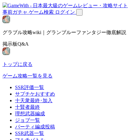
事前ガチャ
ゲーム検索
ログイン
グラブル攻略wiki｜グランブルーファンタジー徹底解説
掲示板Q&A
トップに戻る
ゲーム攻略一覧を見る
SSR評価一覧
サプチケおすすめ
十天衆最終･加入
十賢者最終
理想武器編成
ジョブ一覧
パーティ編成投稿
SSR武器一覧
マルチバトル