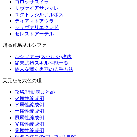
コロッサスイラ
リヴァイアサンマレ
ユグドラシルアルボス
ティアマトアウラ
シュヴァリエクレド
セレストアーテル
超高難易度ルシファー
ルシファー(スパルシ)攻略
終末武器スキル性能一覧
終末を齎す黒羽の入手方法
天元たる六色の理
攻略/行動表まとめ
火属性編成例
水属性編成例
土属性編成例
風属性編成例
光属性編成例
闇属性編成例
極理の結晶の使い道･必要数