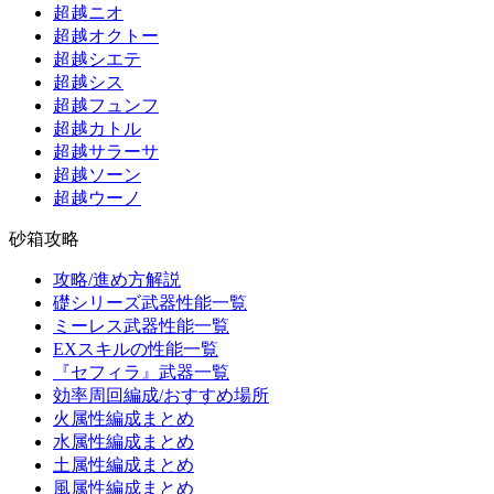
超越ニオ
超越オクトー
超越シエテ
超越シス
超越フュンフ
超越カトル
超越サラーサ
超越ソーン
超越ウーノ
砂箱攻略
攻略/進め方解説
礎シリーズ武器性能一覧
ミーレス武器性能一覧
EXスキルの性能一覧
『セフィラ』武器一覧
効率周回編成/おすすめ場所
火属性編成まとめ
水属性編成まとめ
土属性編成まとめ
風属性編成まとめ