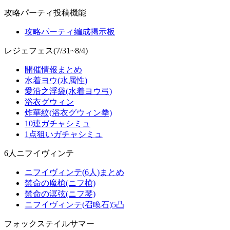
攻略パーティ投稿機能
攻略パーティ編成掲示板
レジェフェス(7/31~8/4)
開催情報まとめ
水着ヨウ(水属性)
愛沿之浮袋(水着ヨウ弓)
浴衣グウィン
炸華紋(浴衣グウィン拳)
10連ガチャシミュ
1点狙いガチャシミュ
6人ニフイヴィンテ
ニフイヴィンテ(6人)まとめ
禁命の魔槍(ニフ槍)
禁命の溟弦(ニフ琴)
ニフイヴィンテ(召喚石)5凸
フォックステイルサマー