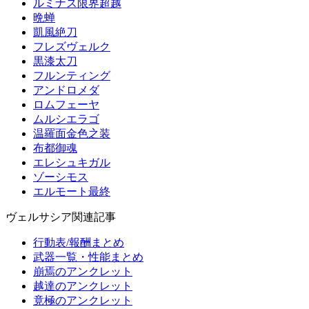
ルミナス限界超越
晩蝉
凱風絶刀
フレズヴェルク
黒漆太刀
フルンティング
アンドロメダ
ロムフェーヤ
ムルシエラゴ
温羅面金色之装
布都御魂
エレシュキガル
ゾーシモス
エルモート最終
ヴェルサシア関連記事
行動表/報酬まとめ
武器一覧・性能まとめ
崩焉のアンクレット
越達のアンクレット
竟極のアンクレット