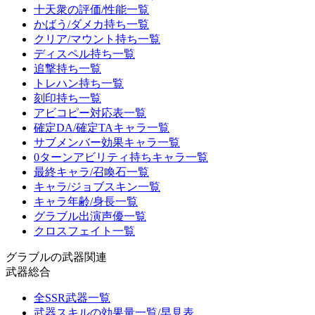
十天衆の評価/性能一覧
かばう/ダメカ持ち一覧
クリア/マウント持ち一覧
ディスペル持ち一覧
追撃持ち一覧
トレハン持ち一覧
刻印持ち一覧
アビコピー対応表一覧
確定DA/確定TAキャラ一覧
サブメンバー効果キャラ一覧
0ターンアビリティ持ちキャラ一覧
最終キャラ/召喚石一覧
キャラ/ジョブスキン一覧
キャラ年齢/身長一覧
グラブル出演声優一覧
クロスフェイト一覧
グラブルの武器関連
武器総合
全SSR武器一覧
武器スキルの効果量一覧/早見表