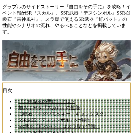
グラブルのサイドストーリー『自由をその手に』を攻略！イ
ベント報酬SR『スカル』、SSR武器『デスシンボル』SSR召
喚石『雷神風神』、スラ爆で使えるSR武器『釘バット』の
性能やシナリオの流れ、やるべきことなどを掲載していま
す。
目次
『自由をその手に』とは？
加入キャラ『スカル』の性能
召喚石『オダヅモッキー・ギャングスタ』
SSR武器『デスシンボル』の性能
SR武器『釘バット』はスラ爆で活躍！
イベント中にやるべきこと