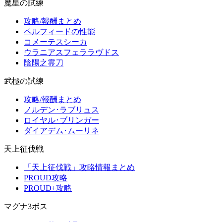
魔星の試練
攻略/報酬まとめ
ペルフィードの性能
コメーテスシーカ
ウラニアスフェララヴドス
陰陽之霊刀
武極の試練
攻略/報酬まとめ
ノルデン･ラブリュス
ロイヤル･ブリンガー
ダイアデム･ムーリネ
天上征伐戦
「天上征伐戦」攻略情報まとめ
PROUD攻略
PROUD+攻略
マグナ3ボス