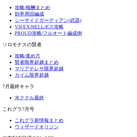
攻略/報酬まとめ
効率周回編成
シーサイドガーディアン(武器)
VH/EX/HELLボス攻略
PROUD攻略/フルオート編成例
ソロモナスの賢者
攻略/進め方
賢者限界超越まとめ
マリアテレサ限界超越
カイム限界超越
7月最終キャラ
水ククル最終
これグラ7月号
これグラ新情報まとめ
ウィザードオリジン