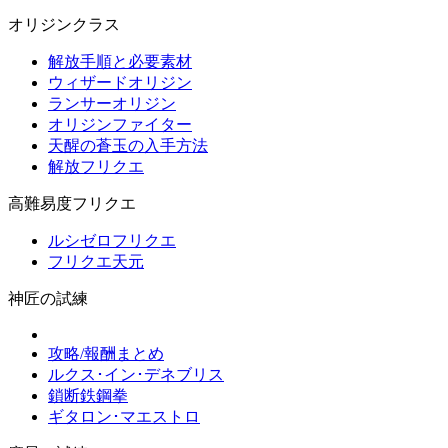
オリジンクラス
解放手順と必要素材
ウィザードオリジン
ランサーオリジン
オリジンファイター
天醒の蒼玉の入手方法
解放フリクエ
高難易度フリクエ
ルシゼロフリクエ
フリクエ天元
神匠の試練
攻略/報酬まとめ
ルクス･イン･デネブリス
鎖断鉄鋼拳
ギタロン･マエストロ