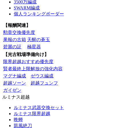
3500万編成
SWARM編成
個人ランキングボーダー
【報酬関連】
勲章交換優先度
果報の古箱
天醒の蒼玉
碧麗の証
極星器
【光古戦場準備向け】
限界超越おすすめ優先度
賢者最終上限解放の強化内容
マグナ編成
ゼウス編成
超越ソーン
超越フュンフ
ガイゼン
ルミナス超越
ルミナス武器交換セット
ルミナス限界超越
晩蝉
凱風絶刀