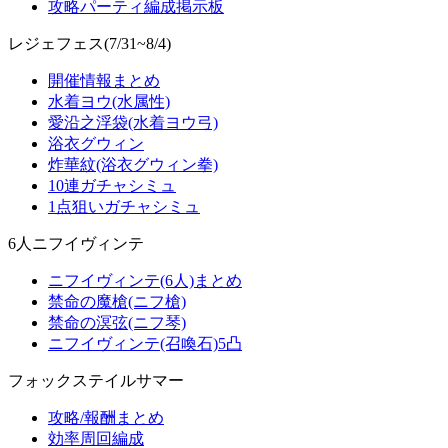
攻略パーティ編成掲示板
レジェフェス(7/31~8/4)
開催情報まとめ
水着ヨウ(水属性)
愛沿之浮袋(水着ヨウ弓)
浴衣グウィン
炸華紋(浴衣グウィン拳)
10連ガチャシミュ
1点狙いガチャシミュ
6人ニフイヴィンテ
ニフイヴィンテ(6人)まとめ
禁命の魔槍(ニフ槍)
禁命の溟弦(ニフ琴)
ニフイヴィンテ(召喚石)5凸
フォックステイルサマー
攻略/報酬まとめ
効率周回編成