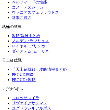
ペルフィードの性能
コメーテスシーカ
ウラニアスフェララヴドス
陰陽之霊刀
武極の試練
攻略/報酬まとめ
ノルデン･ラブリュス
ロイヤル･ブリンガー
ダイアデム･ムーリネ
天上征伐戦
「天上征伐戦」攻略情報まとめ
PROUD攻略
PROUD+攻略
マグナ3ボス
コロッサスイラ
リヴァイアサンマレ
ユグドラシルアルボス