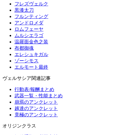
フレズヴェルク
黒漆太刀
フルンティング
アンドロメダ
ロムフェーヤ
ムルシエラゴ
温羅面金色之装
布都御魂
エレシュキガル
ゾーシモス
エルモート最終
ヴェルサシア関連記事
行動表/報酬まとめ
武器一覧・性能まとめ
崩焉のアンクレット
越達のアンクレット
竟極のアンクレット
オリジンクラス