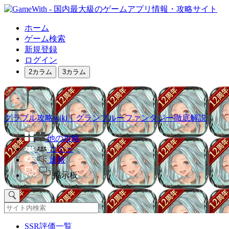
ホーム
ゲーム検索
新規登録
ログイン
2カラム
3カラム
グラブル攻略wiki｜グランブルーファンタジー徹底解説
他の攻略
コミュ
速報
掲示板
SSR評価一覧