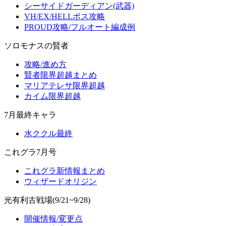
シーサイドガーディアン(武器)
VH/EX/HELLボス攻略
PROUD攻略/フルオート編成例
ソロモナスの賢者
攻略/進め方
賢者限界超越まとめ
マリアテレサ限界超越
カイム限界超越
7月最終キャラ
水ククル最終
これグラ7月号
これグラ新情報まとめ
ウィザードオリジン
光有利古戦場(9/21~9/28)
開催情報/変更点