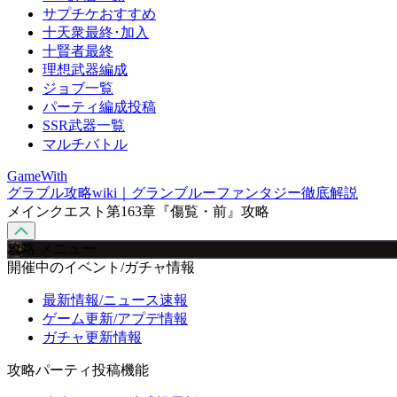
サプチケおすすめ
十天衆最終･加入
十賢者最終
理想武器編成
ジョブ一覧
パーティ編成投稿
SSR武器一覧
マルチバトル
GameWith
グラブル攻略wiki｜グランブルーファンタジー徹底解説
メインクエスト第163章『傷覧・前』攻略
攻略 メニュー
開催中のイベント/ガチャ情報
最新情報/ニュース速報
ゲーム更新/アプデ情報
ガチャ更新情報
攻略パーティ投稿機能