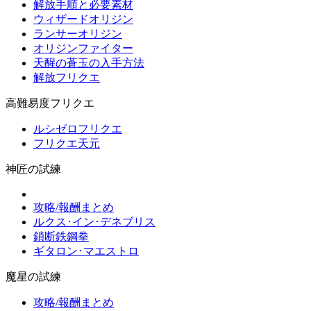
解放手順と必要素材
ウィザードオリジン
ランサーオリジン
オリジンファイター
天醒の蒼玉の入手方法
解放フリクエ
高難易度フリクエ
ルシゼロフリクエ
フリクエ天元
神匠の試練
攻略/報酬まとめ
ルクス･イン･デネブリス
鎖断鉄鋼拳
ギタロン･マエストロ
魔星の試練
攻略/報酬まとめ