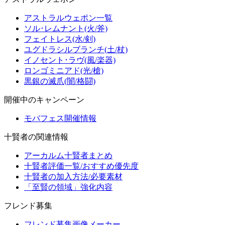
アストラルウェポン一覧
ソル･レムナント(火/斧)
フェイトレス(水/剣)
ユグドラシルブランチ(土/杖)
イノセント･ラヴ(風/楽器)
ロンゴミニアド(光/槍)
黒銀の滅爪(闇/格闘)
開催中のキャンペーン
モバフェス開催情報
十賢者の関連情報
アーカルム十賢者まとめ
十賢者評価一覧/おすすめ優先度
十賢者の加入方法/必要素材
「至賢の領域」強化内容
フレンド募集
フレンド募集画像メーカー