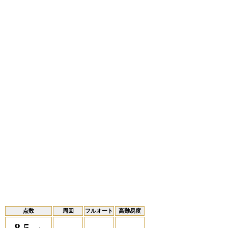
点数
周回
フルオート
高難易度