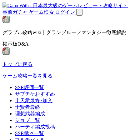
事前ガチャ
ゲーム検索
ログイン
グラブル攻略wiki｜グランブルーファンタジー徹底解説
掲示板Q&A
トップに戻る
ゲーム攻略一覧を見る
SSR評価一覧
サプチケおすすめ
十天衆最終･加入
十賢者最終
理想武器編成
ジョブ一覧
パーティ編成投稿
SSR武器一覧
マルチバトル