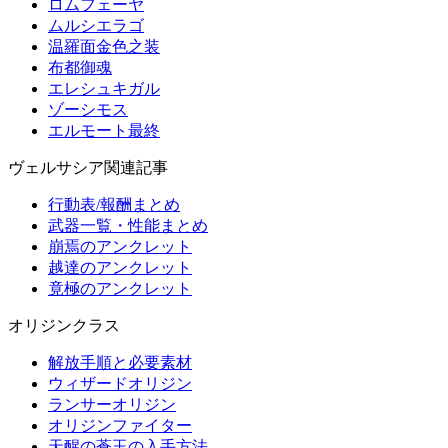
ロムフェーヤ
ムルシエラゴ
温羅面金色之装
布都御魂
エレシュキガル
ゾーシモス
エルモート最終
ヴェルサシア関連記事
行動表/報酬まとめ
武器一覧・性能まとめ
崩焉のアンクレット
越達のアンクレット
竟極のアンクレット
オリジンクラス
解放手順と必要素材
ウィザードオリジン
ランサーオリジン
オリジンファイター
天醒の蒼玉の入手方法