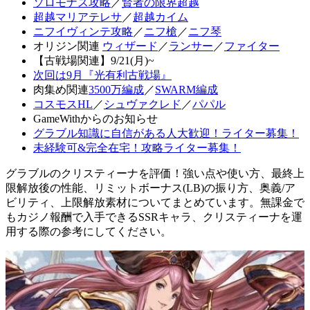
ソロモナス攻略
／
賢者の限界超越
超越マリアテレサ
／
超越カイム
ニフイヴィンテ攻略
／
ニフ槍
／
ニフ琴
オリジン関連
ウィザード
／
ランサー
／
ファイター
【古戦場関連】9/21(月)~
次回は9月『光有利古戦場』
肉集め関連
3500万編成
／
SWARM編成
コスモスHL
／
シュヴァクレド
／
パパル
GameWithからのお知らせ
グラブル知識に自信がある人大歓迎！ライター募集！
未経験可&完全在宅！攻略ライター募集！
グラブルのクリスティーナを評価！強い点や使い方、最終上
限解放後の性能、リミットボーナス(LB)の振り方、奥義/ア
ビリティ、上限解放素材についてまとめています。無課金で
もカジノ報酬で入手できるSSRキャラ、クリスティーナを運
用する際の参考にしてください。