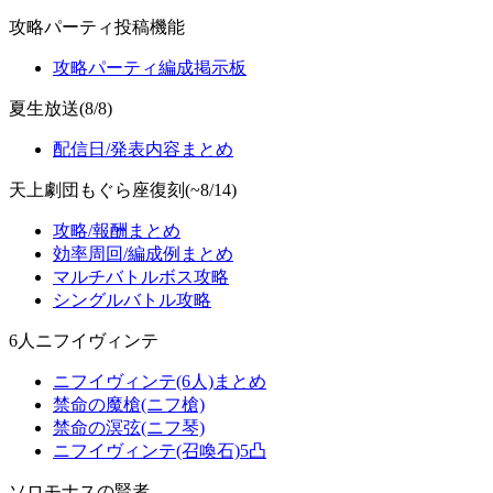
攻略パーティ投稿機能
攻略パーティ編成掲示板
夏生放送(8/8)
配信日/発表内容まとめ
天上劇団もぐら座復刻(~8/14)
攻略/報酬まとめ
効率周回/編成例まとめ
マルチバトルボス攻略
シングルバトル攻略
6人ニフイヴィンテ
ニフイヴィンテ(6人)まとめ
禁命の魔槍(ニフ槍)
禁命の溟弦(ニフ琴)
ニフイヴィンテ(召喚石)5凸
ソロモナスの賢者