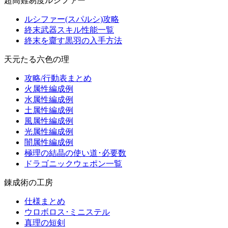
超高難易度ルシファー
ルシファー(スパルシ)攻略
終末武器スキル性能一覧
終末を齎す黒羽の入手方法
天元たる六色の理
攻略/行動表まとめ
火属性編成例
水属性編成例
土属性編成例
風属性編成例
光属性編成例
闇属性編成例
極理の結晶の使い道･必要数
ドラゴニックウェポン一覧
錬成術の工房
仕様まとめ
ウロボロス･ミニステル
真理の短剣