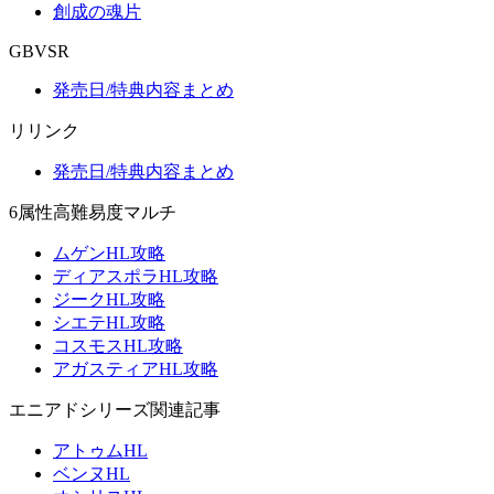
創成の魂片
GBVSR
発売日/特典内容まとめ
リリンク
発売日/特典内容まとめ
6属性高難易度マルチ
ムゲンHL攻略
ディアスポラHL攻略
ジークHL攻略
シエテHL攻略
コスモスHL攻略
アガスティアHL攻略
エニアドシリーズ関連記事
アトゥムHL
ベンヌHL