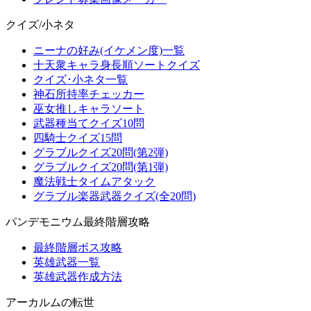
クイズ/小ネタ
ニーナの好み(イケメン度)一覧
十天衆キャラ身長順ソートクイズ
クイズ･小ネタ一覧
神石所持率チェッカー
巫女推しキャラソート
武器種当てクイズ10問
四騎士クイズ15問
グラブルクイズ20問(第2弾)
グラブルクイズ20問(第1弾)
魔法戦士タイムアタック
グラブル楽器武器クイズ(全20問)
パンデモニウム最終階層攻略
最終階層ボス攻略
英雄武器一覧
英雄武器作成方法
アーカルムの転世