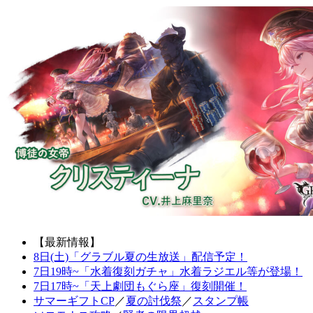
【最新情報】
8日(土)「グラブル夏の生放送」配信予定！
7日19時~「水着復刻ガチャ」水着ラジエル等が登場！
7日17時~「天上劇団もぐら座」復刻開催！
サマーギフトCP
／
夏の討伐祭
／
スタンプ帳