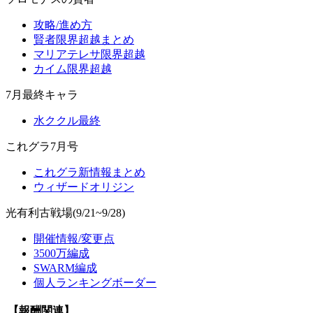
攻略/進め方
賢者限界超越まとめ
マリアテレサ限界超越
カイム限界超越
7月最終キャラ
水ククル最終
これグラ7月号
これグラ新情報まとめ
ウィザードオリジン
光有利古戦場(9/21~9/28)
開催情報/変更点
3500万編成
SWARM編成
個人ランキングボーダー
【報酬関連】