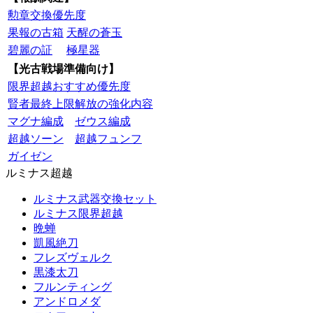
勲章交換優先度
果報の古箱
天醒の蒼玉
碧麗の証
極星器
【光古戦場準備向け】
限界超越おすすめ優先度
賢者最終上限解放の強化内容
マグナ編成
ゼウス編成
超越ソーン
超越フュンフ
ガイゼン
ルミナス超越
ルミナス武器交換セット
ルミナス限界超越
晩蝉
凱風絶刀
フレズヴェルク
黒漆太刀
フルンティング
アンドロメダ