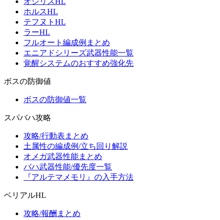
オシリスHL
ホルスHL
テフヌトHL
ラーHL
フルオート編成例まとめ
エニアドシリーズ武器性能一覧
覚醒システムのおすすめ強化先
ボスの防御値
ボスの防御値一覧
スパバハ攻略
攻略/行動表まとめ
土属性の編成例/立ち回り解説
オメガ武器性能まとめ
バハ武器性能/優先度一覧
『アルテマメモリ』の入手方法
ベリアルHL
攻略/報酬まとめ