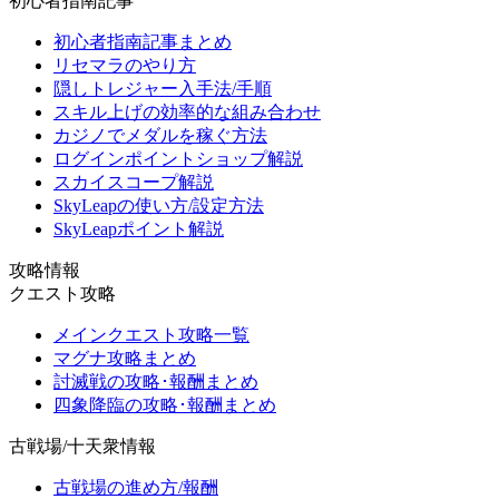
初心者指南記事
初心者指南記事まとめ
リセマラのやり方
隠しトレジャー入手法/手順
スキル上げの効率的な組み合わせ
カジノでメダルを稼ぐ方法
ログインポイントショップ解説
スカイスコープ解説
SkyLeapの使い方/設定方法
SkyLeapポイント解説
攻略情報
クエスト攻略
メインクエスト攻略一覧
マグナ攻略まとめ
討滅戦の攻略･報酬まとめ
四象降臨の攻略･報酬まとめ
古戦場/十天衆情報
古戦場の進め方/報酬