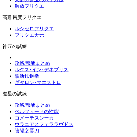
解放フリクエ
高難易度フリクエ
ルシゼロフリクエ
フリクエ天元
神匠の試練
攻略/報酬まとめ
ルクス･イン･デネブリス
鎖断鉄鋼拳
ギタロン･マエストロ
魔星の試練
攻略/報酬まとめ
ペルフィードの性能
コメーテスシーカ
ウラニアスフェララヴドス
陰陽之霊刀