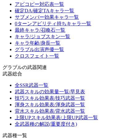
アビコピー対応表一覧
確定DA/確定TAキャラ一覧
サブメンバー効果キャラ一覧
0ターンアビリティ持ちキャラ一覧
最終キャラ/召喚石一覧
キャラ/ジョブスキン一覧
キャラ年齢/身長一覧
グラブル出演声優一覧
クロスフェイト一覧
グラブルの武器関連
武器総合
全SSR武器一覧
武器スキルの効果量一覧/早見表
技巧スキル効果表/技巧武器一覧
渾身スキル効果表/渾身武器一覧
背水スキル効果表/背水武器一覧
上限UPスキル効果表/上限UP武器一覧
全武器種の解説(重要度付き)
武器種一覧