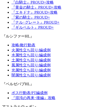
『白騎士』PROUD+攻略
『黄金の騎士』PROUD+攻略
『エキドナ』PROUD+攻略
『紫の騎士』PROUD+
『ナル･グレート』PROUD+
『ギルベルト』PROUD+
『ルシファーHL』
攻略/敵行動表
火属性立ち回り/編成例
水属性立ち回り/編成例
土属性立ち回り/編成例
風属性立ち回り/編成例
光属性立ち回り/編成例
闇属性立ち回り/編成例
『ベルゼバブHL』
ボス行動表/PT編成例
『混沌の再来･後編』攻略
アストラルウェポン