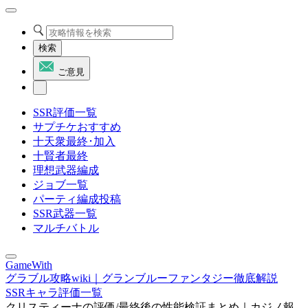
検索
ご意見
SSR評価一覧
サプチケおすすめ
十天衆最終･加入
十賢者最終
理想武器編成
ジョブ一覧
パーティ編成投稿
SSR武器一覧
マルチバトル
GameWith
グラブル攻略wiki｜グランブルーファンタジー徹底解説
SSRキャラ評価一覧
クリスティーナの評価/最終後の性能検証まとめ｜カジノ報