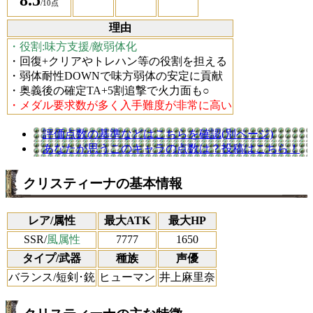
8.5
/10点
理由
・役割:味方支援/敵弱体化
・回復+クリアやトレハン等の役割を担える
・弱体耐性DOWNで味方弱体の安定に貢献
・奥義後の確定TA+5割追撃で火力面も○
・メダル要求数が多く入手難度が非常に高い
評価点数の基準などはこちらを確認(別ページ)
あなたが思うこのキャラの点数は？投稿はこちら！
クリスティーナの基本情報
レア/属性
最大ATK
最大HP
SSR/
風属性
7777
1650
タイプ/武器
種族
声優
バランス/短剣･銃
ヒューマン
井上麻里奈