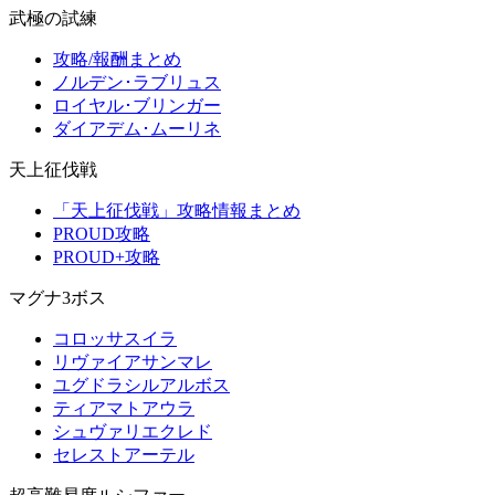
武極の試練
攻略/報酬まとめ
ノルデン･ラブリュス
ロイヤル･ブリンガー
ダイアデム･ムーリネ
天上征伐戦
「天上征伐戦」攻略情報まとめ
PROUD攻略
PROUD+攻略
マグナ3ボス
コロッサスイラ
リヴァイアサンマレ
ユグドラシルアルボス
ティアマトアウラ
シュヴァリエクレド
セレストアーテル