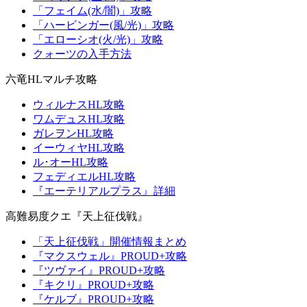
「フェイム(水/闇)」攻略
「ハービンガー(風/光)」攻略
「エローシオ(火/光)」攻略
クォーツの入手方法
六竜HLマルチ攻略
ウィルナスHL攻略
ワムデュスHL攻略
ガレヲンHL攻略
イーウィヤHL攻略
ル･オーHL攻略
フェディエルHL攻略
『エーテリアルプラス』詳細
高難易度クエ『天上征伐戦』
「天上征伐戦」開催情報まとめ
『マクスウェル』PROUD+攻略
『ツヴァイ』PROUD+攻略
『キクリ』PROUD+攻略
『ケルブ』PROUD+攻略