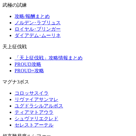
武極の試練
攻略/報酬まとめ
ノルデン･ラブリュス
ロイヤル･ブリンガー
ダイアデム･ムーリネ
天上征伐戦
「天上征伐戦」攻略情報まとめ
PROUD攻略
PROUD+攻略
マグナ3ボス
コロッサスイラ
リヴァイアサンマレ
ユグドラシルアルボス
ティアマトアウラ
シュヴァリエクレド
セレストアーテル