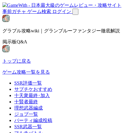
事前ガチャ
ゲーム検索
ログイン
グラブル攻略wiki｜グランブルーファンタジー徹底解説
掲示板Q&A
トップに戻る
ゲーム攻略一覧を見る
SSR評価一覧
サプチケおすすめ
十天衆最終･加入
十賢者最終
理想武器編成
ジョブ一覧
パーティ編成投稿
SSR武器一覧
マルチバトル