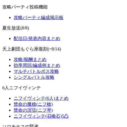
攻略パーティ投稿機能
攻略パーティ編成掲示板
夏生放送(8/8)
配信日/発表内容まとめ
天上劇団もぐら座復刻(~8/14)
攻略/報酬まとめ
効率周回/編成例まとめ
マルチバトルボス攻略
シングルバトル攻略
6人ニフイヴィンテ
ニフイヴィンテ(6人)まとめ
禁命の魔槍(ニフ槍)
禁命の溟弦(ニフ琴)
ニフイヴィンテ(召喚石)5凸
ソロモナスの賢者