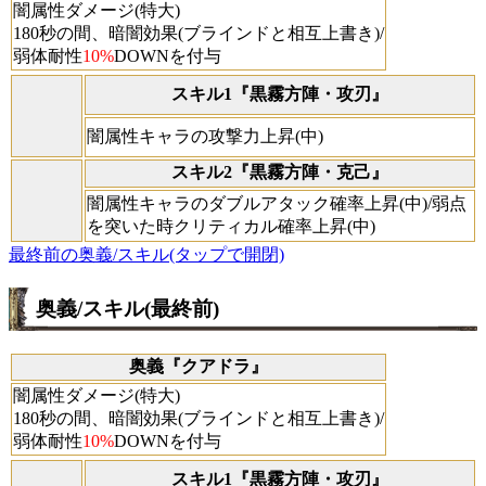
闇属性ダメージ(特大)
180秒の間、暗闇効果(ブラインドと相互上書き)/
弱体耐性
10%
DOWNを付与
スキル1『黒霧方陣・攻刃』
闇属性キャラの攻撃力上昇(中)
スキル2『黒霧方陣・克己』
闇属性キャラのダブルアタック確率上昇(中)/弱点
を突いた時クリティカル確率上昇(中)
最終前の奥義/スキル(タップで開閉)
奥義/スキル(最終前)
奥義『クアドラ』
闇属性ダメージ(特大)
180秒の間、暗闇効果(ブラインドと相互上書き)/
弱体耐性
10%
DOWNを付与
スキル1『黒霧方陣・攻刃』