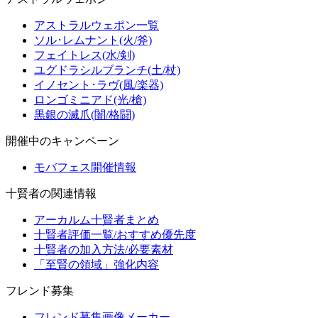
アストラルウェポン一覧
ソル･レムナント(火/斧)
フェイトレス(水/剣)
ユグドラシルブランチ(土/杖)
イノセント･ラヴ(風/楽器)
ロンゴミニアド(光/槍)
黒銀の滅爪(闇/格闘)
開催中のキャンペーン
モバフェス開催情報
十賢者の関連情報
アーカルム十賢者まとめ
十賢者評価一覧/おすすめ優先度
十賢者の加入方法/必要素材
「至賢の領域」強化内容
フレンド募集
フレンド募集画像メーカー