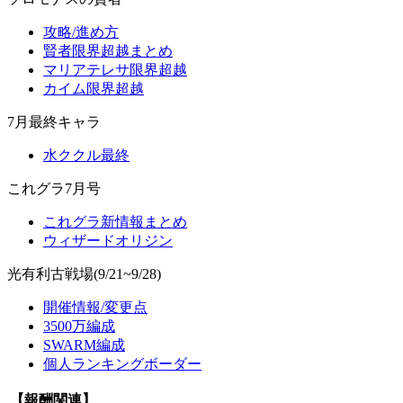
攻略/進め方
賢者限界超越まとめ
マリアテレサ限界超越
カイム限界超越
7月最終キャラ
水ククル最終
これグラ7月号
これグラ新情報まとめ
ウィザードオリジン
光有利古戦場(9/21~9/28)
開催情報/変更点
3500万編成
SWARM編成
個人ランキングボーダー
【報酬関連】