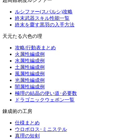
超高難易度ルシファー
ルシファー(スパルシ)攻略
終末武器スキル性能一覧
終末を齎す黒羽の入手方法
天元たる六色の理
攻略/行動表まとめ
火属性編成例
水属性編成例
土属性編成例
風属性編成例
光属性編成例
闇属性編成例
極理の結晶の使い道･必要数
ドラゴニックウェポン一覧
錬成術の工房
仕様まとめ
ウロボロス･ミニステル
真理の短剣