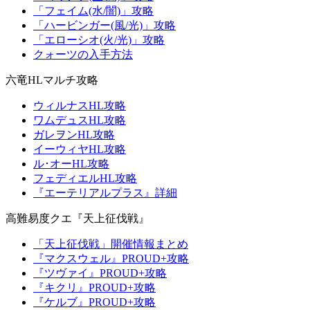
「フェイム(水/闇)」攻略
「ハービンガー(風/光)」攻略
「エローシオ(火/光)」攻略
クォーツの入手方法
六竜HLマルチ攻略
ウィルナスHL攻略
ワムデュスHL攻略
ガレヲンHL攻略
イーウィヤHL攻略
ル･オーHL攻略
フェディエルHL攻略
『エーテリアルプラス』詳細
高難易度クエ『天上征伐戦』
「天上征伐戦」開催情報まとめ
『マクスウェル』PROUD+攻略
『ツヴァイ』PROUD+攻略
『キクリ』PROUD+攻略
『ケルブ』PROUD+攻略