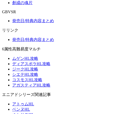
創成の魂片
GBVSR
発売日/特典内容まとめ
リリンク
発売日/特典内容まとめ
6属性高難易度マルチ
ムゲンHL攻略
ディアスポラHL攻略
ジークHL攻略
シエテHL攻略
コスモスHL攻略
アガスティアHL攻略
エニアドシリーズ関連記事
アトゥムHL
ベンヌHL