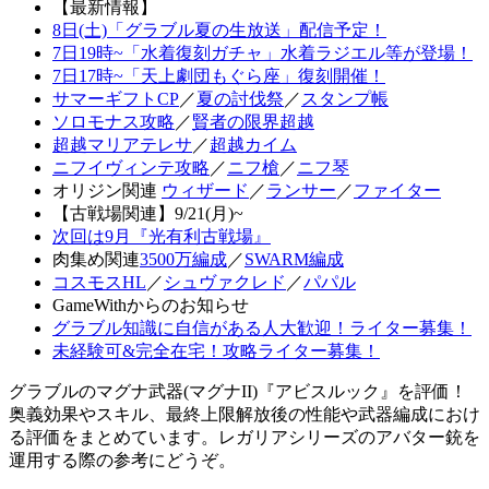
【最新情報】
8日(土)「グラブル夏の生放送」配信予定！
7日19時~「水着復刻ガチャ」水着ラジエル等が登場！
7日17時~「天上劇団もぐら座」復刻開催！
サマーギフトCP
／
夏の討伐祭
／
スタンプ帳
ソロモナス攻略
／
賢者の限界超越
超越マリアテレサ
／
超越カイム
ニフイヴィンテ攻略
／
ニフ槍
／
ニフ琴
オリジン関連
ウィザード
／
ランサー
／
ファイター
【古戦場関連】9/21(月)~
次回は9月『光有利古戦場』
肉集め関連
3500万編成
／
SWARM編成
コスモスHL
／
シュヴァクレド
／
パパル
GameWithからのお知らせ
グラブル知識に自信がある人大歓迎！ライター募集！
未経験可&完全在宅！攻略ライター募集！
グラブルのマグナ武器(マグナII)『アビスルック』を評価！
奥義効果やスキル、最終上限解放後の性能や武器編成におけ
る評価をまとめています。レガリアシリーズのアバター銃を
運用する際の参考にどうぞ。