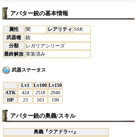
アバター銃の基本情報
属性
闇
レアリティ
SSR
武器種
銃
分類
レガリアシリーズ
最終解放
実装済み
武器ステータス
Lv1
Lv100
Lv150
ATK
424
2518
2940
HP
23
163
190
アバター銃の奥義/スキル
奥義『クアドラ++』