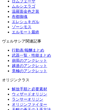
ロムフェーヤ
ムルシエラゴ
温羅面金色之装
布都御魂
エレシュキガル
ゾーシモス
エルモート最終
ヴェルサシア関連記事
行動表/報酬まとめ
武器一覧・性能まとめ
崩焉のアンクレット
越達のアンクレット
竟極のアンクレット
オリジンクラス
解放手順と必要素材
ウィザードオリジン
ランサーオリジン
オリジンファイター
天醒の蒼玉の入手方法