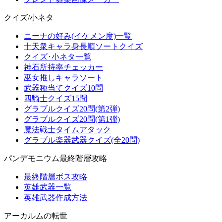
クイズ/小ネタ
ニーナの好み(イケメン度)一覧
十天衆キャラ身長順ソートクイズ
クイズ･小ネタ一覧
神石所持率チェッカー
巫女推しキャラソート
武器種当てクイズ10問
四騎士クイズ15問
グラブルクイズ20問(第2弾)
グラブルクイズ20問(第1弾)
魔法戦士タイムアタック
グラブル楽器武器クイズ(全20問)
パンデモニウム最終階層攻略
最終階層ボス攻略
英雄武器一覧
英雄武器作成方法
アーカルムの転世