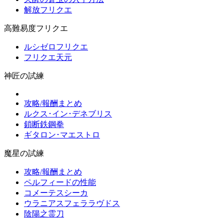
解放フリクエ
高難易度フリクエ
ルシゼロフリクエ
フリクエ天元
神匠の試練
攻略/報酬まとめ
ルクス･イン･デネブリス
鎖断鉄鋼拳
ギタロン･マエストロ
魔星の試練
攻略/報酬まとめ
ペルフィードの性能
コメーテスシーカ
ウラニアスフェララヴドス
陰陽之霊刀