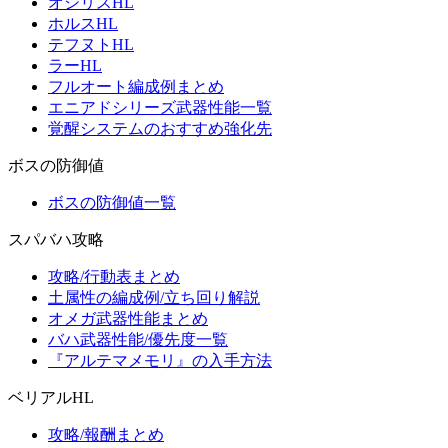
オシリスHL
ホルスHL
テフヌトHL
ラーHL
フルオート編成例まとめ
エニアドシリーズ武器性能一覧
覚醒システムのおすすめ強化先
ボスの防御値
ボスの防御値一覧
スパバハ攻略
攻略/行動表まとめ
土属性の編成例/立ち回り解説
オメガ武器性能まとめ
バハ武器性能/優先度一覧
『アルテマメモリ』の入手方法
ベリアルHL
攻略/報酬まとめ