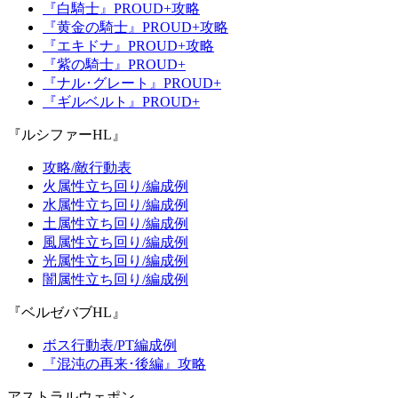
『白騎士』PROUD+攻略
『黄金の騎士』PROUD+攻略
『エキドナ』PROUD+攻略
『紫の騎士』PROUD+
『ナル･グレート』PROUD+
『ギルベルト』PROUD+
『ルシファーHL』
攻略/敵行動表
火属性立ち回り/編成例
水属性立ち回り/編成例
土属性立ち回り/編成例
風属性立ち回り/編成例
光属性立ち回り/編成例
闇属性立ち回り/編成例
『ベルゼバブHL』
ボス行動表/PT編成例
『混沌の再来･後編』攻略
アストラルウェポン