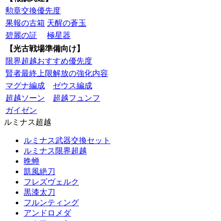
勲章交換優先度
果報の古箱
天醒の蒼玉
碧麗の証
極星器
【光古戦場準備向け】
限界超越おすすめ優先度
賢者最終上限解放の強化内容
マグナ編成
ゼウス編成
超越ソーン
超越フュンフ
ガイゼン
ルミナス超越
ルミナス武器交換セット
ルミナス限界超越
晩蝉
凱風絶刀
フレズヴェルク
黒漆太刀
フルンティング
アンドロメダ