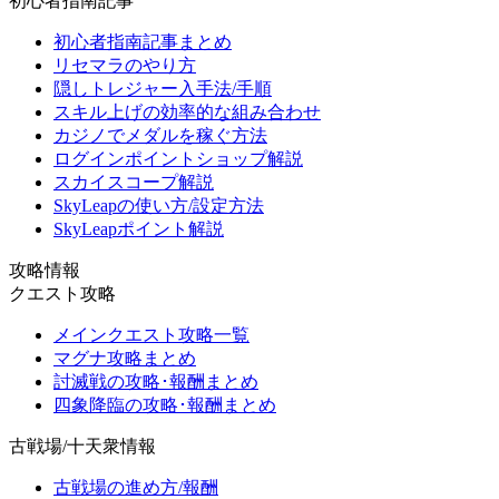
初心者指南記事
初心者指南記事まとめ
リセマラのやり方
隠しトレジャー入手法/手順
スキル上げの効率的な組み合わせ
カジノでメダルを稼ぐ方法
ログインポイントショップ解説
スカイスコープ解説
SkyLeapの使い方/設定方法
SkyLeapポイント解説
攻略情報
クエスト攻略
メインクエスト攻略一覧
マグナ攻略まとめ
討滅戦の攻略･報酬まとめ
四象降臨の攻略･報酬まとめ
古戦場/十天衆情報
古戦場の進め方/報酬