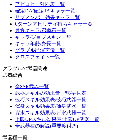
アビコピー対応表一覧
確定DA/確定TAキャラ一覧
サブメンバー効果キャラ一覧
0ターンアビリティ持ちキャラ一覧
最終キャラ/召喚石一覧
キャラ/ジョブスキン一覧
キャラ年齢/身長一覧
グラブル出演声優一覧
クロスフェイト一覧
グラブルの武器関連
武器総合
全SSR武器一覧
武器スキルの効果量一覧/早見表
技巧スキル効果表/技巧武器一覧
渾身スキル効果表/渾身武器一覧
背水スキル効果表/背水武器一覧
上限UPスキル効果表/上限UP武器一覧
全武器種の解説(重要度付き)
武器種一覧