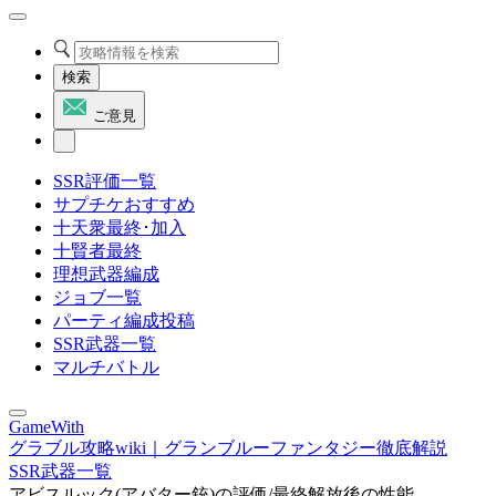
検索
ご意見
SSR評価一覧
サプチケおすすめ
十天衆最終･加入
十賢者最終
理想武器編成
ジョブ一覧
パーティ編成投稿
SSR武器一覧
マルチバトル
GameWith
グラブル攻略wiki｜グランブルーファンタジー徹底解説
SSR武器一覧
アビスルック(アバター銃)の評価/最終解放後の性能