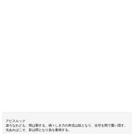
アビスルック
虚ろなれども、闇は覇する。禍々しき力の奔流は銃となり、全空を闇で覆い隠す。
光あればこそ、影は闇となり負を蓄積する。