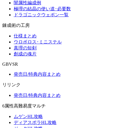
闇属性編成例
極理の結晶の使い道･必要数
ドラゴニックウェポン一覧
錬成術の工房
仕様まとめ
ウロボロス･ミニステル
真理の短剣
創成の魂片
GBVSR
発売日/特典内容まとめ
リリンク
発売日/特典内容まとめ
6属性高難易度マルチ
ムゲンHL攻略
ディアスポラHL攻略