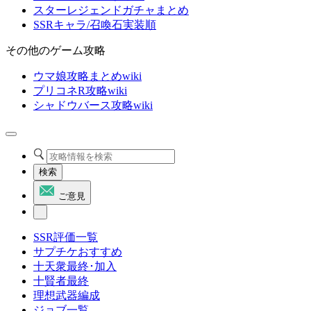
スターレジェンドガチャまとめ
SSRキャラ/召喚石実装順
その他のゲーム攻略
ウマ娘攻略まとめwiki
プリコネR攻略wiki
シャドウバース攻略wiki
検索
ご意見
SSR評価一覧
サプチケおすすめ
十天衆最終･加入
十賢者最終
理想武器編成
ジョブ一覧