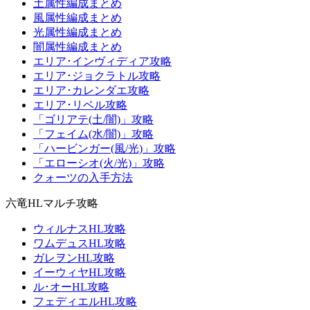
土属性編成まとめ
風属性編成まとめ
光属性編成まとめ
闇属性編成まとめ
エリア･インヴィディア攻略
エリア･ジョクラトル攻略
エリア･カレンダエ攻略
エリア･リベル攻略
「ゴリアテ(土/闇)」攻略
「フェイム(水/闇)」攻略
「ハービンガー(風/光)」攻略
「エローシオ(火/光)」攻略
クォーツの入手方法
六竜HLマルチ攻略
ウィルナスHL攻略
ワムデュスHL攻略
ガレヲンHL攻略
イーウィヤHL攻略
ル･オーHL攻略
フェディエルHL攻略