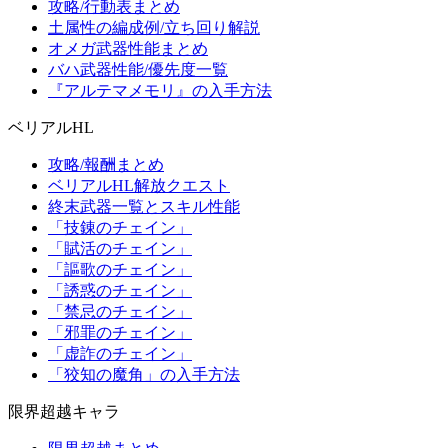
攻略/行動表まとめ
土属性の編成例/立ち回り解説
オメガ武器性能まとめ
バハ武器性能/優先度一覧
『アルテマメモリ』の入手方法
ベリアルHL
攻略/報酬まとめ
ベリアルHL解放クエスト
終末武器一覧とスキル性能
「技錬のチェイン」
「賦活のチェイン」
「謳歌のチェイン」
「誘惑のチェイン」
「禁忌のチェイン」
「邪罪のチェイン」
「虚詐のチェイン」
「狡知の魔角」の入手方法
限界超越キャラ