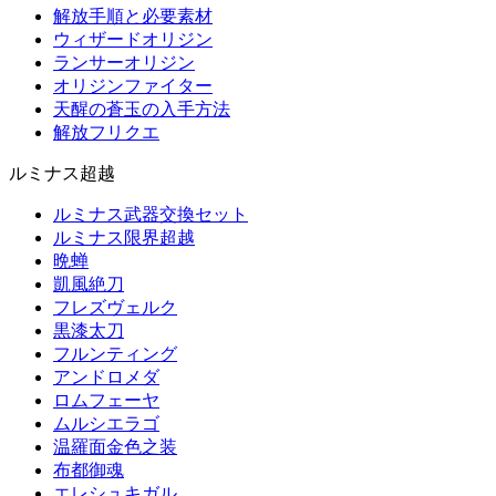
解放手順と必要素材
ウィザードオリジン
ランサーオリジン
オリジンファイター
天醒の蒼玉の入手方法
解放フリクエ
ルミナス超越
ルミナス武器交換セット
ルミナス限界超越
晩蝉
凱風絶刀
フレズヴェルク
黒漆太刀
フルンティング
アンドロメダ
ロムフェーヤ
ムルシエラゴ
温羅面金色之装
布都御魂
エレシュキガル