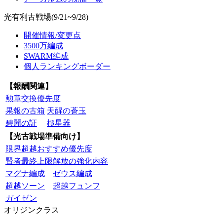
光有利古戦場(9/21~9/28)
開催情報/変更点
3500万編成
SWARM編成
個人ランキングボーダー
【報酬関連】
勲章交換優先度
果報の古箱
天醒の蒼玉
碧麗の証
極星器
【光古戦場準備向け】
限界超越おすすめ優先度
賢者最終上限解放の強化内容
マグナ編成
ゼウス編成
超越ソーン
超越フュンフ
ガイゼン
オリジンクラス