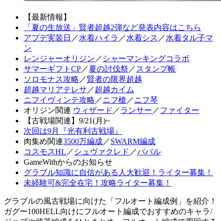
【最新情報】
「夏の生放送」賢者超越2弾など発表内容はこちら
アプデ実装日
／
水着ハイラ
／
水着シス
／
水着タル子マ
ン
レンジャーオリジン
／
シャーマンキングコラボ
サマーギフトCP
／
夏の討伐祭
／
スタンプ帳
ソロモナス攻略
／
賢者の限界超越
超越マリアテレサ
／
超越カイム
ニフイヴィンテ攻略
／
ニフ槍
／
ニフ琴
オリジン関連
ウィザード
／
ランサー
／
ファイター
【古戦場関連】9/21(月)~
次回は9月『光有利古戦場』
肉集め関連
3500万編成
／
SWARM編成
コスモスHL
／
シュヴァクレド
／
パパル
GameWithからのお知らせ
グラブル知識に自信がある人大歓迎！ライター募集！
未経験可&完全在宅！攻略ライター募集！
グラブルの風古戦場に向けた「フルオート編成例」を紹介！
ガグー100HELL向けにフルオート編成でおすすめのキャラ/