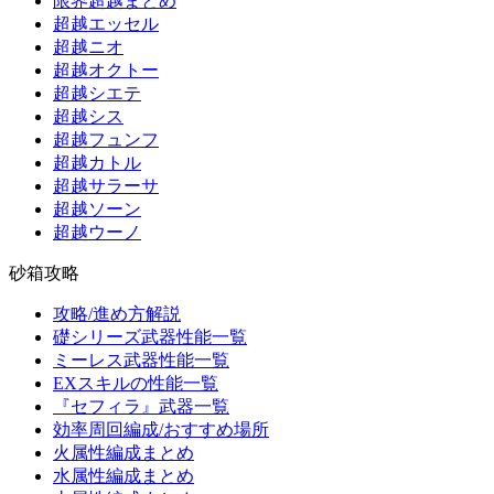
限界超越まとめ
超越エッセル
超越ニオ
超越オクトー
超越シエテ
超越シス
超越フュンフ
超越カトル
超越サラーサ
超越ソーン
超越ウーノ
砂箱攻略
攻略/進め方解説
礎シリーズ武器性能一覧
ミーレス武器性能一覧
EXスキルの性能一覧
『セフィラ』武器一覧
効率周回編成/おすすめ場所
火属性編成まとめ
水属性編成まとめ