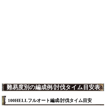
難易度別の編成例/討伐タイム目安表
100HELLフルオート編成/討伐タイム目安