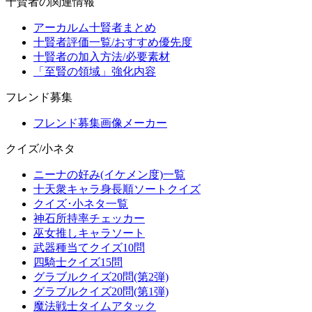
十賢者の関連情報
アーカルム十賢者まとめ
十賢者評価一覧/おすすめ優先度
十賢者の加入方法/必要素材
「至賢の領域」強化内容
フレンド募集
フレンド募集画像メーカー
クイズ/小ネタ
ニーナの好み(イケメン度)一覧
十天衆キャラ身長順ソートクイズ
クイズ･小ネタ一覧
神石所持率チェッカー
巫女推しキャラソート
武器種当てクイズ10問
四騎士クイズ15問
グラブルクイズ20問(第2弾)
グラブルクイズ20問(第1弾)
魔法戦士タイムアタック