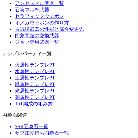
アンセスタル武器一覧
召喚マルチ武器
セラフィックウェポン
オメガウェポンの作り方
古戦場武器の性能と属性変更先
四象降臨の交換武器
ジョブ専用武器一覧
テンプレパーティ一覧
火属性テンプレPT
水属性テンプレPT
土属性テンプレPT
風属性テンプレPT
光属性テンプレPT
闇属性テンプレPT
ToT編成の組み方
召喚石関連
SSR召喚石一覧
サブ加護持ち召喚石一覧