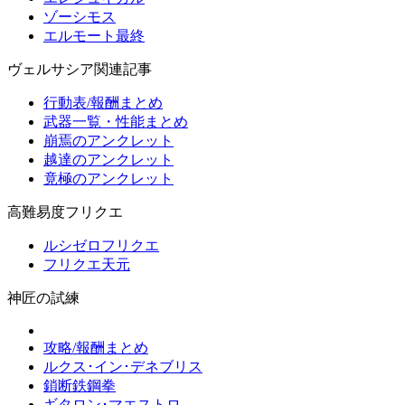
ゾーシモス
エルモート最終
ヴェルサシア関連記事
行動表/報酬まとめ
武器一覧・性能まとめ
崩焉のアンクレット
越達のアンクレット
竟極のアンクレット
高難易度フリクエ
ルシゼロフリクエ
フリクエ天元
神匠の試練
攻略/報酬まとめ
ルクス･イン･デネブリス
鎖断鉄鋼拳
ギタロン･マエストロ