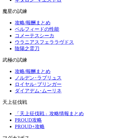
魔星の試練
攻略/報酬まとめ
ペルフィードの性能
コメーテスシーカ
ウラニアスフェララヴドス
陰陽之霊刀
武極の試練
攻略/報酬まとめ
ノルデン･ラブリュス
ロイヤル･ブリンガー
ダイアデム･ムーリネ
天上征伐戦
「天上征伐戦」攻略情報まとめ
PROUD攻略
PROUD+攻略
マグナ3ボス