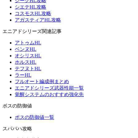
ジークHL攻略
シエテHL攻略
コスモスHL攻略
アガスティアHL攻略
エニアドシリーズ関連記事
アトゥムHL
ベンヌHL
オシリスHL
ホルスHL
テフヌトHL
ラーHL
フルオート編成例まとめ
エニアドシリーズ武器性能一覧
覚醒システムのおすすめ強化先
ボスの防御値
ボスの防御値一覧
スパバハ攻略