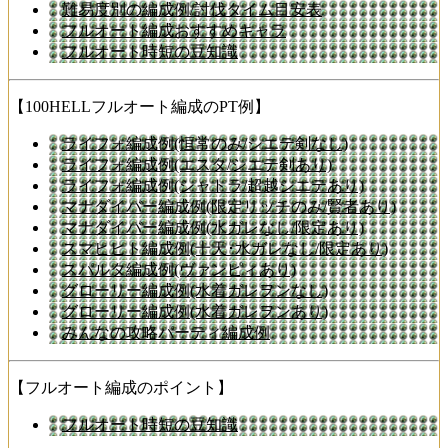
難易度別の編成例/討伐タイム目安表
フルオート編成おすすめキャラ
フルオート時短の豆知識
【100HELLフルオート編成のPT例】
ライフォ編成例(恒常のみ/シエテ剣なし)
ライフォ編成例(エスタ/シエテ剣あり)
ライフォ編成例(シャトラ/超越シエテあり)
マナダイバー編成例(限定リッチのみ/賢者あり)
マナダイバー編成例(水ガレなし/限定あり)
スマヒヒト編成例(十天･水ガレなし/限定あり)
スパルタ編成例(ヴァンピィあり)
グローリー編成例(水着ガレヲンなし)
グローリー編成例(水着ガレヲンあり)
みんなの攻略パーティ編成例
【フルオート編成のポイント】
フルオート時短の豆知識