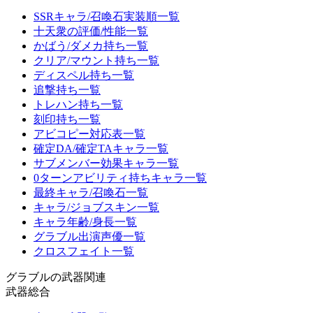
SSRキャラ/召喚石実装順一覧
十天衆の評価/性能一覧
かばう/ダメカ持ち一覧
クリア/マウント持ち一覧
ディスペル持ち一覧
追撃持ち一覧
トレハン持ち一覧
刻印持ち一覧
アビコピー対応表一覧
確定DA/確定TAキャラ一覧
サブメンバー効果キャラ一覧
0ターンアビリティ持ちキャラ一覧
最終キャラ/召喚石一覧
キャラ/ジョブスキン一覧
キャラ年齢/身長一覧
グラブル出演声優一覧
クロスフェイト一覧
グラブルの武器関連
武器総合