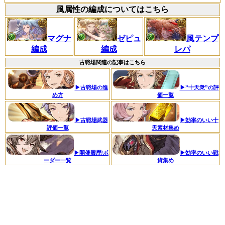
風属性の編成についてはこちら
マグナ
ゼピュ
風テンプ
編成
編成
レパ
古戦場関連の記事はこちら
▶古戦場の進
▶”十天衆”の評
め方
価一覧
▶古戦場武器
▶効率のいい十
評価一覧
天素材集め
▶開催履歴/ボ
▶効率のいい戦
ーダー一覧
貨集め