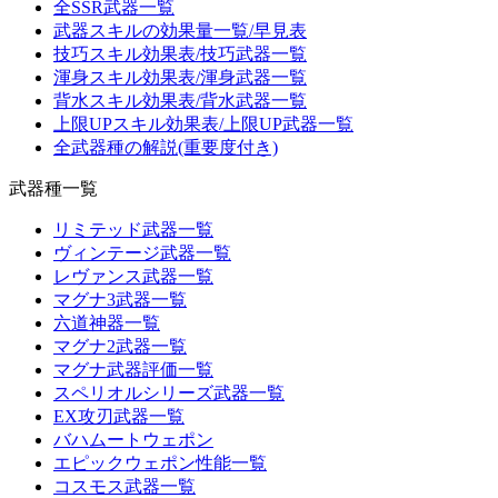
全SSR武器一覧
武器スキルの効果量一覧/早見表
技巧スキル効果表/技巧武器一覧
渾身スキル効果表/渾身武器一覧
背水スキル効果表/背水武器一覧
上限UPスキル効果表/上限UP武器一覧
全武器種の解説(重要度付き)
武器種一覧
リミテッド武器一覧
ヴィンテージ武器一覧
レヴァンス武器一覧
マグナ3武器一覧
六道神器一覧
マグナ2武器一覧
マグナ武器評価一覧
スペリオルシリーズ武器一覧
EX攻刃武器一覧
バハムートウェポン
エピックウェポン性能一覧
コスモス武器一覧