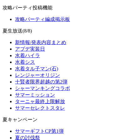
攻略パーティ投稿機能
攻略パーティ編成掲示板
夏生放送(8/8)
新情報/発表内容まとめ
アプデ実装日
水着ハイラ
水着シス
水着タル子マン(石)
レンジャーオリジン
十賢者限界超越の第2弾
シャーマンキングコラボ
サマーミッション
ターニャ最終上限解放
サマーセレクトスタレ
夏キャンペーン
サマーギフトCP第1弾
夏の討伐祭