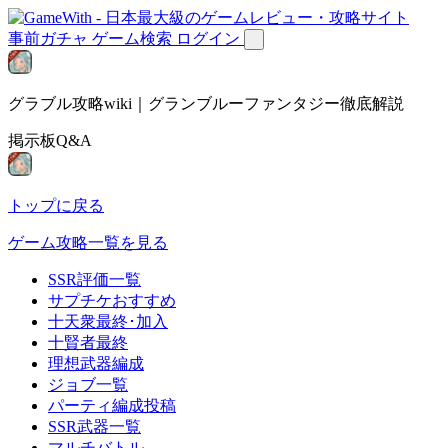
事前ガチャ
ゲーム検索
ログイン
グラブル攻略wiki｜グランブルーファンタジー徹底解説
掲示板Q&A
トップに戻る
ゲーム攻略一覧を見る
SSR評価一覧
サプチケおすすめ
十天衆最終･加入
十賢者最終
理想武器編成
ジョブ一覧
パーティ編成投稿
SSR武器一覧
マルチバトル