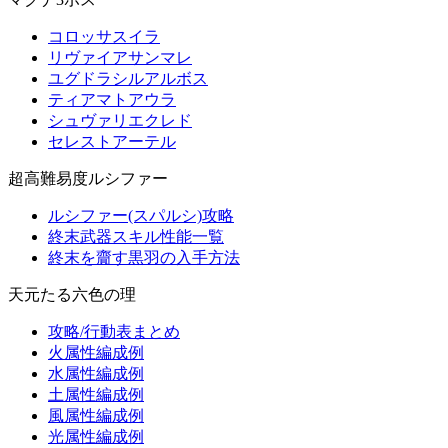
コロッサスイラ
リヴァイアサンマレ
ユグドラシルアルボス
ティアマトアウラ
シュヴァリエクレド
セレストアーテル
超高難易度ルシファー
ルシファー(スパルシ)攻略
終末武器スキル性能一覧
終末を齎す黒羽の入手方法
天元たる六色の理
攻略/行動表まとめ
火属性編成例
水属性編成例
土属性編成例
風属性編成例
光属性編成例