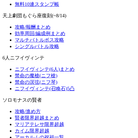
無料10連スタンプ帳
天上劇団もぐら座復刻(~8/14)
攻略/報酬まとめ
効率周回/編成例まとめ
マルチバトルボス攻略
シングルバトル攻略
6人ニフイヴィンテ
ニフイヴィンテ(6人)まとめ
禁命の魔槍(ニフ槍)
禁命の溟弦(ニフ琴)
ニフイヴィンテ(召喚石)5凸
ソロモナスの賢者
攻略/進め方
賢者限界超越まとめ
マリアテレサ限界超越
カイム限界超越
アーカルムの祝福一覧