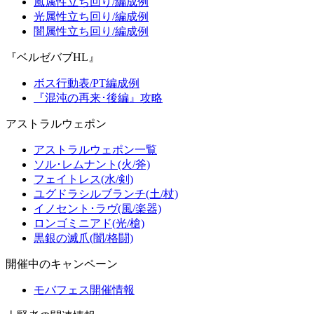
風属性立ち回り/編成例
光属性立ち回り/編成例
闇属性立ち回り/編成例
『ベルゼバブHL』
ボス行動表/PT編成例
『混沌の再来･後編』攻略
アストラルウェポン
アストラルウェポン一覧
ソル･レムナント(火/斧)
フェイトレス(水/剣)
ユグドラシルブランチ(土/杖)
イノセント･ラヴ(風/楽器)
ロンゴミニアド(光/槍)
黒銀の滅爪(闇/格闘)
開催中のキャンペーン
モバフェス開催情報