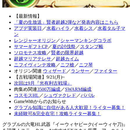
【最新情報】
「夏の生放送」賢者超越2弾など発表内容はこちら
アプデ実装日
／
水着ハイラ
／
水着シス
／
水着タル子マ
ン
レンジャーオリジン
／
シャーマンキングコラボ
サマーギフトCP
／
夏の討伐祭
／
スタンプ帳
ソロモナス攻略
／
賢者の限界超越
超越マリアテレサ
／
超越カイム
ニフイヴィンテ攻略
／
ニフ槍
／
ニフ琴
オリジン関連
ウィザード
／
ランサー
／
ファイター
【古戦場関連】9/21(月)~
次回は9月『光有利古戦場』
肉集め関連
3500万編成
／
SWARM編成
コスモスHL
／
シュヴァクレド
／
パパル
GameWithからのお知らせ
グラブル知識に自信がある人大歓迎！ライター募集！
未経験可&完全在宅！攻略ライター募集！
グラブルの六竜HL武器『イーウィヤビーク(イーウィヤ刀)』