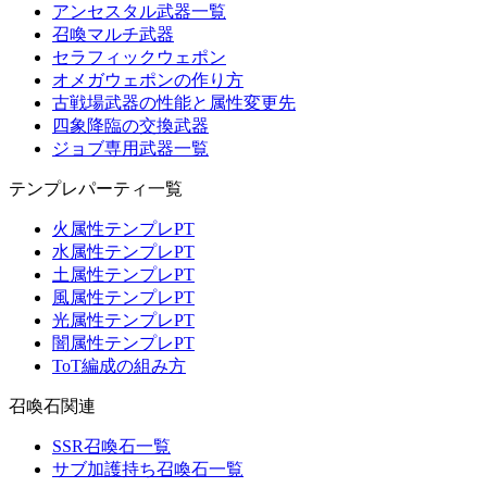
アンセスタル武器一覧
召喚マルチ武器
セラフィックウェポン
オメガウェポンの作り方
古戦場武器の性能と属性変更先
四象降臨の交換武器
ジョブ専用武器一覧
テンプレパーティ一覧
火属性テンプレPT
水属性テンプレPT
土属性テンプレPT
風属性テンプレPT
光属性テンプレPT
闇属性テンプレPT
ToT編成の組み方
召喚石関連
SSR召喚石一覧
サブ加護持ち召喚石一覧