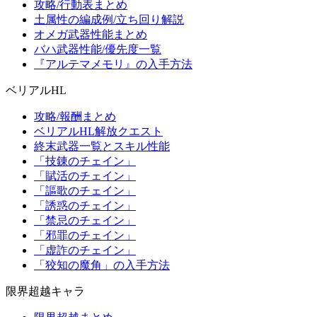
攻略/行動表まとめ
土属性の編成例/立ち回り解説
オメガ武器性能まとめ
バハ武器性能/優先度一覧
『アルテマメモリ』の入手方法
ベリアルHL
攻略/報酬まとめ
ベリアルHL解放クエスト
終末武器一覧とスキル性能
「技錬のチェイン」
「賦活のチェイン」
「謳歌のチェイン」
「誘惑のチェイン」
「禁忌のチェイン」
「邪罪のチェイン」
「虚詐のチェイン」
「狡知の魔角」の入手方法
限界超越キャラ