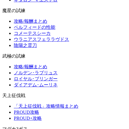
魔星の試練
攻略/報酬まとめ
ペルフィードの性能
コメーテスシーカ
ウラニアスフェララヴドス
陰陽之霊刀
武極の試練
攻略/報酬まとめ
ノルデン･ラブリュス
ロイヤル･ブリンガー
ダイアデム･ムーリネ
天上征伐戦
「天上征伐戦」攻略情報まとめ
PROUD攻略
PROUD+攻略
マグナ3ボス