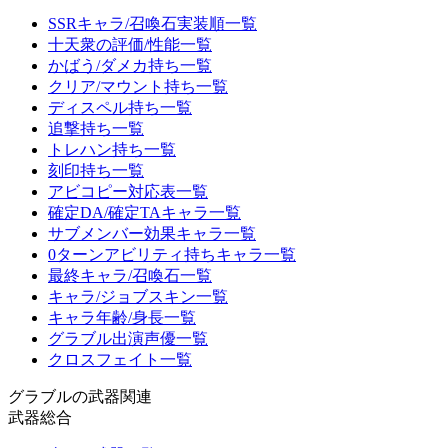
SSRキャラ/召喚石実装順一覧
十天衆の評価/性能一覧
かばう/ダメカ持ち一覧
クリア/マウント持ち一覧
ディスペル持ち一覧
追撃持ち一覧
トレハン持ち一覧
刻印持ち一覧
アビコピー対応表一覧
確定DA/確定TAキャラ一覧
サブメンバー効果キャラ一覧
0ターンアビリティ持ちキャラ一覧
最終キャラ/召喚石一覧
キャラ/ジョブスキン一覧
キャラ年齢/身長一覧
グラブル出演声優一覧
クロスフェイト一覧
グラブルの武器関連
武器総合