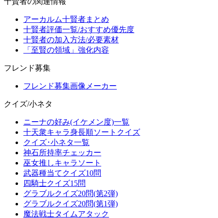
十賢者の関連情報
アーカルム十賢者まとめ
十賢者評価一覧/おすすめ優先度
十賢者の加入方法/必要素材
「至賢の領域」強化内容
フレンド募集
フレンド募集画像メーカー
クイズ/小ネタ
ニーナの好み(イケメン度)一覧
十天衆キャラ身長順ソートクイズ
クイズ･小ネタ一覧
神石所持率チェッカー
巫女推しキャラソート
武器種当てクイズ10問
四騎士クイズ15問
グラブルクイズ20問(第2弾)
グラブルクイズ20問(第1弾)
魔法戦士タイムアタック