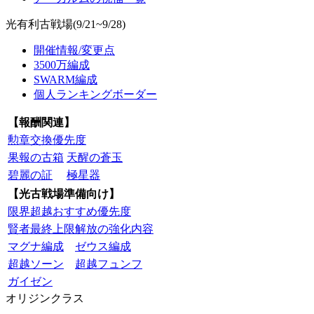
光有利古戦場(9/21~9/28)
開催情報/変更点
3500万編成
SWARM編成
個人ランキングボーダー
【報酬関連】
勲章交換優先度
果報の古箱
天醒の蒼玉
碧麗の証
極星器
【光古戦場準備向け】
限界超越おすすめ優先度
賢者最終上限解放の強化内容
マグナ編成
ゼウス編成
超越ソーン
超越フュンフ
ガイゼン
オリジンクラス