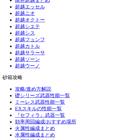
限界超越まとめ
超越エッセル
超越ニオ
超越オクトー
超越シエテ
超越シス
超越フュンフ
超越カトル
超越サラーサ
超越ソーン
超越ウーノ
砂箱攻略
攻略/進め方解説
礎シリーズ武器性能一覧
ミーレス武器性能一覧
EXスキルの性能一覧
『セフィラ』武器一覧
効率周回編成/おすすめ場所
火属性編成まとめ
水属性編成まとめ