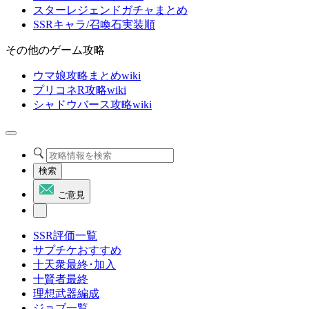
スターレジェンドガチャまとめ
SSRキャラ/召喚石実装順
その他のゲーム攻略
ウマ娘攻略まとめwiki
プリコネR攻略wiki
シャドウバース攻略wiki
検索
ご意見
SSR評価一覧
サプチケおすすめ
十天衆最終･加入
十賢者最終
理想武器編成
ジョブ一覧