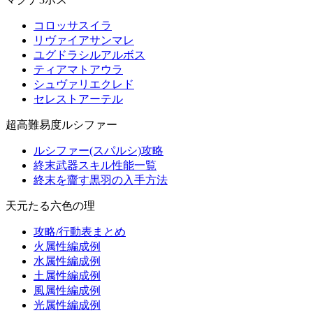
コロッサスイラ
リヴァイアサンマレ
ユグドラシルアルボス
ティアマトアウラ
シュヴァリエクレド
セレストアーテル
超高難易度ルシファー
ルシファー(スパルシ)攻略
終末武器スキル性能一覧
終末を齎す黒羽の入手方法
天元たる六色の理
攻略/行動表まとめ
火属性編成例
水属性編成例
土属性編成例
風属性編成例
光属性編成例