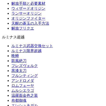
解放手順と必要素材
ウィザードオリジン
ランサーオリジン
オリジンファイター
天醒の蒼玉の入手方法
解放フリクエ
ルミナス超越
ルミナス武器交換セット
ルミナス限界超越
晩蝉
凱風絶刀
フレズヴェルク
黒漆太刀
フルンティング
アンドロメダ
ロムフェーヤ
ムルシエラゴ
温羅面金色之装
布都御魂
エレシュキガル