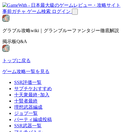
事前ガチャ
ゲーム検索
ログイン
グラブル攻略wiki｜グランブルーファンタジー徹底解説
掲示板Q&A
トップに戻る
ゲーム攻略一覧を見る
SSR評価一覧
サプチケおすすめ
十天衆最終･加入
十賢者最終
理想武器編成
ジョブ一覧
パーティ編成投稿
SSR武器一覧
マルチバトル