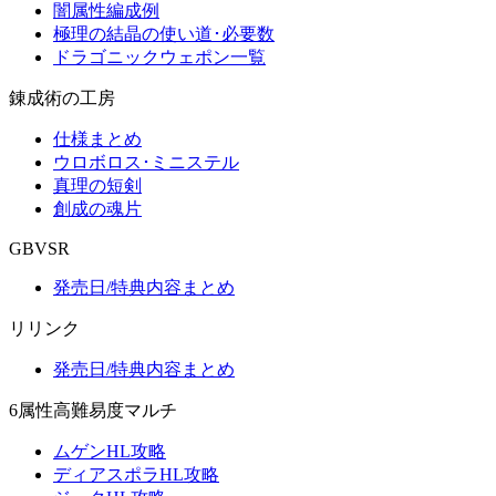
闇属性編成例
極理の結晶の使い道･必要数
ドラゴニックウェポン一覧
錬成術の工房
仕様まとめ
ウロボロス･ミニステル
真理の短剣
創成の魂片
GBVSR
発売日/特典内容まとめ
リリンク
発売日/特典内容まとめ
6属性高難易度マルチ
ムゲンHL攻略
ディアスポラHL攻略