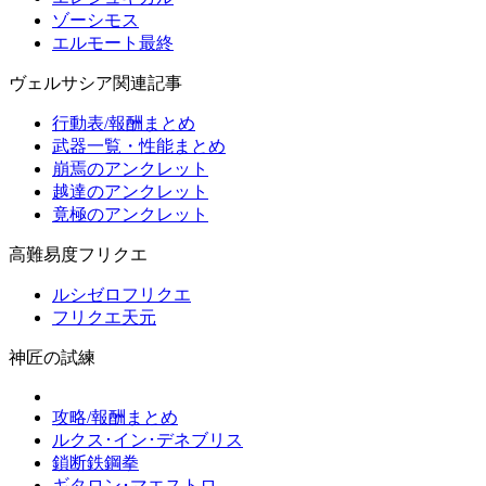
ゾーシモス
エルモート最終
ヴェルサシア関連記事
行動表/報酬まとめ
武器一覧・性能まとめ
崩焉のアンクレット
越達のアンクレット
竟極のアンクレット
高難易度フリクエ
ルシゼロフリクエ
フリクエ天元
神匠の試練
攻略/報酬まとめ
ルクス･イン･デネブリス
鎖断鉄鋼拳
ギタロン･マエストロ