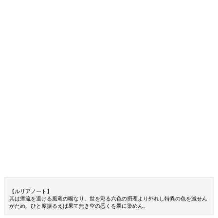
【ルリアノート】
其は瘴流を退ける風竜の嘴なり。世を彩る六色の摂理より外れし特異の色を滅せん
がため、ひと度振るえば果て無き空の悉くを翠に染めん。