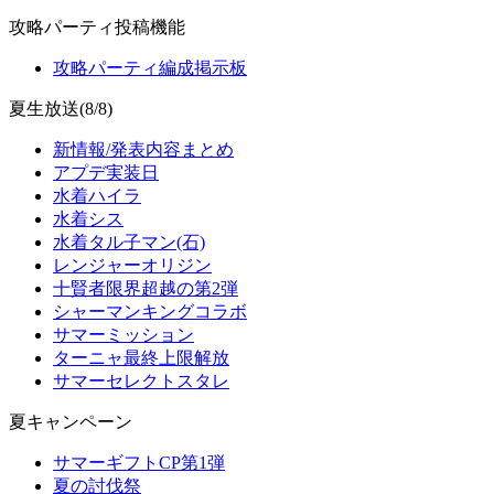
攻略パーティ投稿機能
攻略パーティ編成掲示板
夏生放送(8/8)
新情報/発表内容まとめ
アプデ実装日
水着ハイラ
水着シス
水着タル子マン(石)
レンジャーオリジン
十賢者限界超越の第2弾
シャーマンキングコラボ
サマーミッション
ターニャ最終上限解放
サマーセレクトスタレ
夏キャンペーン
サマーギフトCP第1弾
夏の討伐祭