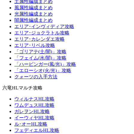
土属性編成まとめ
風属性編成まとめ
光属性編成まとめ
闇属性編成まとめ
エリア･インヴィディア攻略
エリア･ジョクラトル攻略
エリア･カレンダエ攻略
エリア･リベル攻略
「ゴリアテ(土/闇)」攻略
「フェイム(水/闇)」攻略
「ハービンガー(風/光)」攻略
「エローシオ(火/光)」攻略
クォーツの入手方法
六竜HLマルチ攻略
ウィルナスHL攻略
ワムデュスHL攻略
ガレヲンHL攻略
イーウィヤHL攻略
ル･オーHL攻略
フェディエルHL攻略