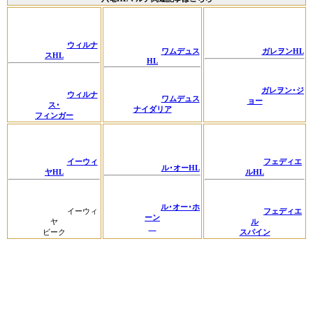
ウィルナ
ワムデュス
ガレヲンHL
スHL
HL
ガレヲン･ジ
ウィルナ
ワムデュス
ョー
ス･
ナイダリア
フィンガー
イーウィ
フェディエ
ル･オーHL
ヤHL
ルHL
ル･オー･ホ
イーウィ
フェディエ
ーン
ヤ
ル
ビーク
スパイン