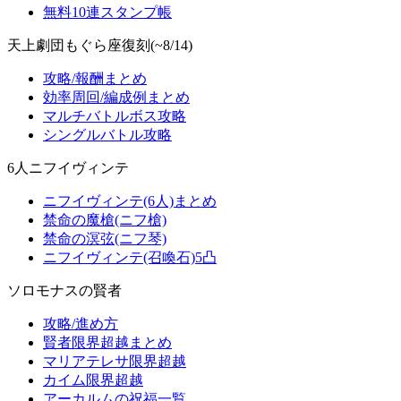
無料10連スタンプ帳
天上劇団もぐら座復刻(~8/14)
攻略/報酬まとめ
効率周回/編成例まとめ
マルチバトルボス攻略
シングルバトル攻略
6人ニフイヴィンテ
ニフイヴィンテ(6人)まとめ
禁命の魔槍(ニフ槍)
禁命の溟弦(ニフ琴)
ニフイヴィンテ(召喚石)5凸
ソロモナスの賢者
攻略/進め方
賢者限界超越まとめ
マリアテレサ限界超越
カイム限界超越
アーカルムの祝福一覧