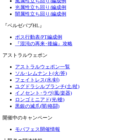
風属性立ち回り/編成例
光属性立ち回り/編成例
闇属性立ち回り/編成例
『ベルゼバブHL』
ボス行動表/PT編成例
『混沌の再来･後編』攻略
アストラルウェポン
アストラルウェポン一覧
ソル･レムナント(火/斧)
フェイトレス(水/剣)
ユグドラシルブランチ(土/杖)
イノセント･ラヴ(風/楽器)
ロンゴミニアド(光/槍)
黒銀の滅爪(闇/格闘)
開催中のキャンペーン
モバフェス開催情報