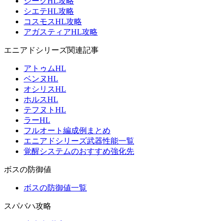
ジークHL攻略
シエテHL攻略
コスモスHL攻略
アガスティアHL攻略
エニアドシリーズ関連記事
アトゥムHL
ベンヌHL
オシリスHL
ホルスHL
テフヌトHL
ラーHL
フルオート編成例まとめ
エニアドシリーズ武器性能一覧
覚醒システムのおすすめ強化先
ボスの防御値
ボスの防御値一覧
スパバハ攻略