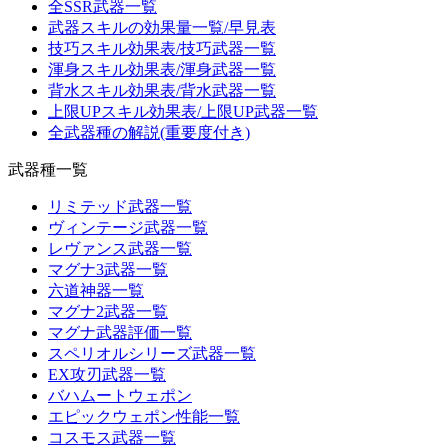
全SSR武器一覧
武器スキルの効果量一覧/早見表
技巧スキル効果表/技巧武器一覧
渾身スキル効果表/渾身武器一覧
背水スキル効果表/背水武器一覧
上限UPスキル効果表/上限UP武器一覧
全武器種の解説(重要度付き)
武器種一覧
リミテッド武器一覧
ヴィンテージ武器一覧
レヴァンス武器一覧
マグナ3武器一覧
六道神器一覧
マグナ2武器一覧
マグナ武器評価一覧
スペリオルシリーズ武器一覧
EX攻刃武器一覧
バハムートウェポン
エピックウェポン性能一覧
コスモス武器一覧