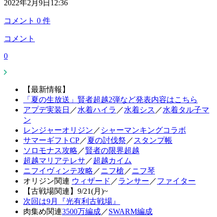
2022年2月9日12:36
コメント
0
件
コメント
0
【最新情報】
「夏の生放送」賢者超越2弾など発表内容はこちら
アプデ実装日
／
水着ハイラ
／
水着シス
／
水着タル子マ
ン
レンジャーオリジン
／
シャーマンキングコラボ
サマーギフトCP
／
夏の討伐祭
／
スタンプ帳
ソロモナス攻略
／
賢者の限界超越
超越マリアテレサ
／
超越カイム
ニフイヴィンテ攻略
／
ニフ槍
／
ニフ琴
オリジン関連
ウィザード
／
ランサー
／
ファイター
【古戦場関連】9/21(月)~
次回は9月『光有利古戦場』
肉集め関連
3500万編成
／
SWARM編成