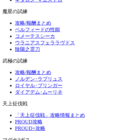
魔星の試練
攻略/報酬まとめ
ペルフィードの性能
コメーテスシーカ
ウラニアスフェララヴドス
陰陽之霊刀
武極の試練
攻略/報酬まとめ
ノルデン･ラブリュス
ロイヤル･ブリンガー
ダイアデム･ムーリネ
天上征伐戦
「天上征伐戦」攻略情報まとめ
PROUD攻略
PROUD+攻略
マグナ3ボス