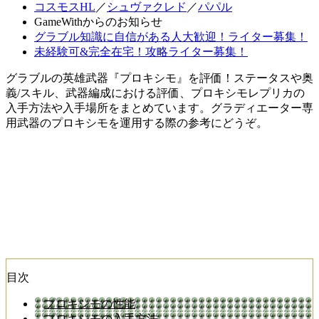
コスモスHL
／
シュヴァクレド
／
パパル
GameWithからのお知らせ
グラブル知識に自信がある人大歓迎！ライター募集！
未経験可&完全在宅！攻略ライター募集！
グラブルの英雄武器『プロキシモ』を評価！ステータスや奥
義/スキル、武器編成における評価、プロキシモレプリカの
入手方法や入手場所をまとめています。グラディエーター専
用武器のプロキシモを運用する際の参考にどうぞ。
目次
プロキシモの性能
プロキシモの入手方法