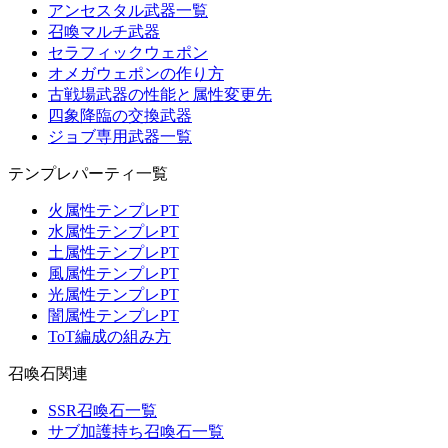
アンセスタル武器一覧
召喚マルチ武器
セラフィックウェポン
オメガウェポンの作り方
古戦場武器の性能と属性変更先
四象降臨の交換武器
ジョブ専用武器一覧
テンプレパーティ一覧
火属性テンプレPT
水属性テンプレPT
土属性テンプレPT
風属性テンプレPT
光属性テンプレPT
闇属性テンプレPT
ToT編成の組み方
召喚石関連
SSR召喚石一覧
サブ加護持ち召喚石一覧