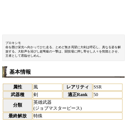
プロキシモ
命を懸け栄光へ向かってひた走る、とめど無き渇望に大剣は呼応し、真なる姿を解
放する。大歓声を浴びし超弩級の一撃は、闘技場に押し寄せし人々を恍惚とさせ、
王者として君臨せしめん。
基本情報
属性
風
レアリティ
SSR
武器種
剣
適正Rank
50
英雄武器
分類
(ジョブマスターピース)
最終解放
特殊