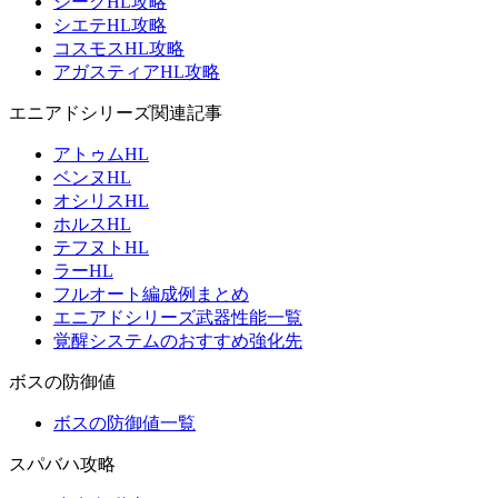
ジークHL攻略
シエテHL攻略
コスモスHL攻略
アガスティアHL攻略
エニアドシリーズ関連記事
アトゥムHL
ベンヌHL
オシリスHL
ホルスHL
テフヌトHL
ラーHL
フルオート編成例まとめ
エニアドシリーズ武器性能一覧
覚醒システムのおすすめ強化先
ボスの防御値
ボスの防御値一覧
スパバハ攻略