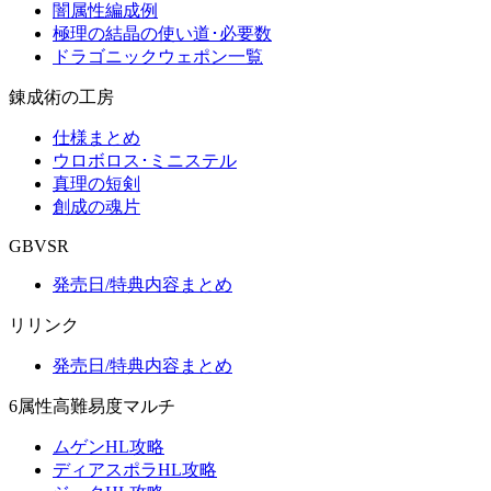
闇属性編成例
極理の結晶の使い道･必要数
ドラゴニックウェポン一覧
錬成術の工房
仕様まとめ
ウロボロス･ミニステル
真理の短剣
創成の魂片
GBVSR
発売日/特典内容まとめ
リリンク
発売日/特典内容まとめ
6属性高難易度マルチ
ムゲンHL攻略
ディアスポラHL攻略