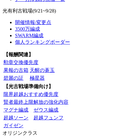
光有利古戦場(9/21~9/28)
開催情報/変更点
3500万編成
SWARM編成
個人ランキングボーダー
【報酬関連】
勲章交換優先度
果報の古箱
天醒の蒼玉
碧麗の証
極星器
【光古戦場準備向け】
限界超越おすすめ優先度
賢者最終上限解放の強化内容
マグナ編成
ゼウス編成
超越ソーン
超越フュンフ
ガイゼン
オリジンクラス