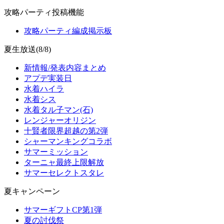
攻略パーティ投稿機能
攻略パーティ編成掲示板
夏生放送(8/8)
新情報/発表内容まとめ
アプデ実装日
水着ハイラ
水着シス
水着タル子マン(石)
レンジャーオリジン
十賢者限界超越の第2弾
シャーマンキングコラボ
サマーミッション
ターニャ最終上限解放
サマーセレクトスタレ
夏キャンペーン
サマーギフトCP第1弾
夏の討伐祭