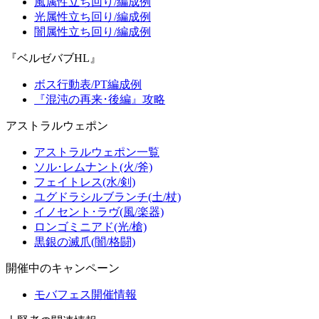
風属性立ち回り/編成例
光属性立ち回り/編成例
闇属性立ち回り/編成例
『ベルゼバブHL』
ボス行動表/PT編成例
『混沌の再来･後編』攻略
アストラルウェポン
アストラルウェポン一覧
ソル･レムナント(火/斧)
フェイトレス(水/剣)
ユグドラシルブランチ(土/杖)
イノセント･ラヴ(風/楽器)
ロンゴミニアド(光/槍)
黒銀の滅爪(闇/格闘)
開催中のキャンペーン
モバフェス開催情報