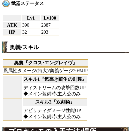
武器ステータス
Lv1
Lv100
ATK
390
2387
HP
32
203
奥義/スキル
奥義『クロス･エングレイヴ』
風属性ダメージ(特大)/奥義ゲージ20%UP
スキル1『気高き闘争の剣舞』
ディストリームの攻撃回数UP
◆メイン装備時/主人公のみ
スキル2『双剣術』
アビリティダメージ性能UP
◆メイン装備時/主人公のみ