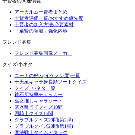
十賢者の関連情報
アーカルム十賢者まとめ
十賢者評価一覧/おすすめ優先度
十賢者の加入方法/必要素材
「至賢の領域」強化内容
フレンド募集
フレンド募集画像メーカー
クイズ/小ネタ
ニーナの好み(イケメン度)一覧
十天衆キャラ身長順ソートクイズ
クイズ･小ネタ一覧
神石所持率チェッカー
巫女推しキャラソート
武器種当てクイズ10問
四騎士クイズ15問
グラブルクイズ20問(第2弾)
グラブルクイズ20問(第1弾)
魔法戦士タイムアタック