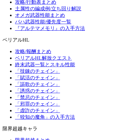
攻略/行動表まとめ
土属性の編成例/立ち回り解説
オメガ武器性能まとめ
バハ武器性能/優先度一覧
『アルテマメモリ』の入手方法
ベリアルHL
攻略/報酬まとめ
ベリアルHL解放クエスト
終末武器一覧とスキル性能
「技錬のチェイン」
「賦活のチェイン」
「謳歌のチェイン」
「誘惑のチェイン」
「禁忌のチェイン」
「邪罪のチェイン」
「虚詐のチェイン」
「狡知の魔角」の入手方法
限界超越キャラ