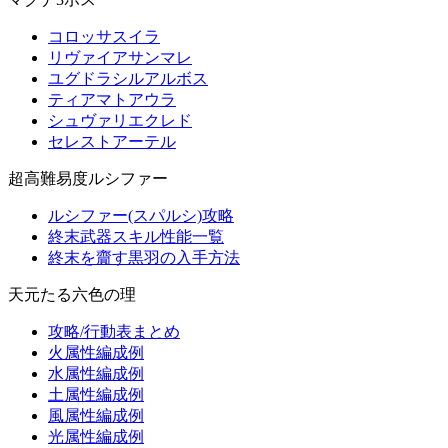
コロッサスイラ
リヴァイアサンマレ
ユグドラシルアルボス
ティアマトアウラ
シュヴァリエクレド
セレストアーテル
超高難易度ルシファー
ルシファー(スパルシ)攻略
終末武器スキル性能一覧
終末を齎す黒羽の入手方法
天元たる六色の理
攻略/行動表まとめ
火属性編成例
水属性編成例
土属性編成例
風属性編成例
光属性編成例