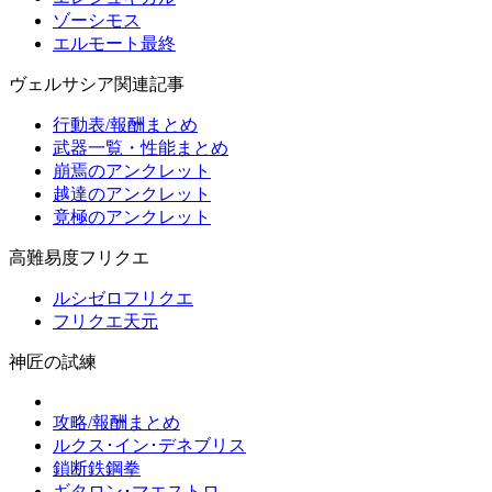
ゾーシモス
エルモート最終
ヴェルサシア関連記事
行動表/報酬まとめ
武器一覧・性能まとめ
崩焉のアンクレット
越達のアンクレット
竟極のアンクレット
高難易度フリクエ
ルシゼロフリクエ
フリクエ天元
神匠の試練
攻略/報酬まとめ
ルクス･イン･デネブリス
鎖断鉄鋼拳
ギタロン･マエストロ