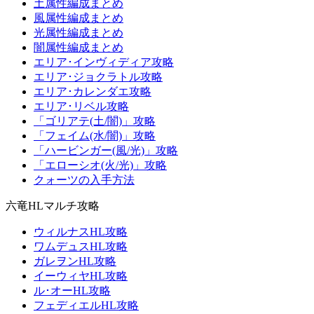
土属性編成まとめ
風属性編成まとめ
光属性編成まとめ
闇属性編成まとめ
エリア･インヴィディア攻略
エリア･ジョクラトル攻略
エリア･カレンダエ攻略
エリア･リベル攻略
「ゴリアテ(土/闇)」攻略
「フェイム(水/闇)」攻略
「ハービンガー(風/光)」攻略
「エローシオ(火/光)」攻略
クォーツの入手方法
六竜HLマルチ攻略
ウィルナスHL攻略
ワムデュスHL攻略
ガレヲンHL攻略
イーウィヤHL攻略
ル･オーHL攻略
フェディエルHL攻略