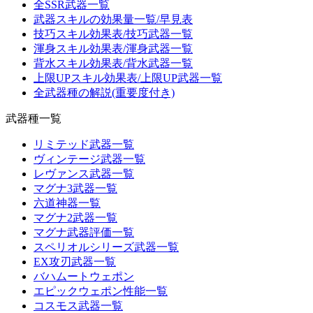
全SSR武器一覧
武器スキルの効果量一覧/早見表
技巧スキル効果表/技巧武器一覧
渾身スキル効果表/渾身武器一覧
背水スキル効果表/背水武器一覧
上限UPスキル効果表/上限UP武器一覧
全武器種の解説(重要度付き)
武器種一覧
リミテッド武器一覧
ヴィンテージ武器一覧
レヴァンス武器一覧
マグナ3武器一覧
六道神器一覧
マグナ2武器一覧
マグナ武器評価一覧
スペリオルシリーズ武器一覧
EX攻刃武器一覧
バハムートウェポン
エピックウェポン性能一覧
コスモス武器一覧