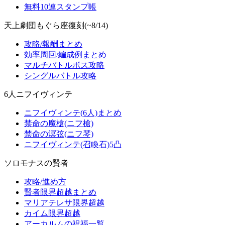
無料10連スタンプ帳
天上劇団もぐら座復刻(~8/14)
攻略/報酬まとめ
効率周回/編成例まとめ
マルチバトルボス攻略
シングルバトル攻略
6人ニフイヴィンテ
ニフイヴィンテ(6人)まとめ
禁命の魔槍(ニフ槍)
禁命の溟弦(ニフ琴)
ニフイヴィンテ(召喚石)5凸
ソロモナスの賢者
攻略/進め方
賢者限界超越まとめ
マリアテレサ限界超越
カイム限界超越
アーカルムの祝福一覧