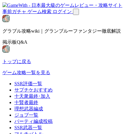
事前ガチャ
ゲーム検索
ログイン
グラブル攻略wiki｜グランブルーファンタジー徹底解説
掲示板Q&A
トップに戻る
ゲーム攻略一覧を見る
SSR評価一覧
サプチケおすすめ
十天衆最終･加入
十賢者最終
理想武器編成
ジョブ一覧
パーティ編成投稿
SSR武器一覧
マルチバトル