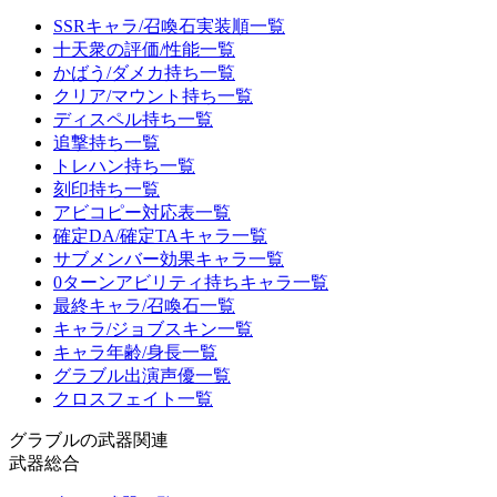
SSRキャラ/召喚石実装順一覧
十天衆の評価/性能一覧
かばう/ダメカ持ち一覧
クリア/マウント持ち一覧
ディスペル持ち一覧
追撃持ち一覧
トレハン持ち一覧
刻印持ち一覧
アビコピー対応表一覧
確定DA/確定TAキャラ一覧
サブメンバー効果キャラ一覧
0ターンアビリティ持ちキャラ一覧
最終キャラ/召喚石一覧
キャラ/ジョブスキン一覧
キャラ年齢/身長一覧
グラブル出演声優一覧
クロスフェイト一覧
グラブルの武器関連
武器総合