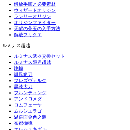
解放手順と必要素材
ウィザードオリジン
ランサーオリジン
オリジンファイター
天醒の蒼玉の入手方法
解放フリクエ
ルミナス超越
ルミナス武器交換セット
ルミナス限界超越
晩蝉
凱風絶刀
フレズヴェルク
黒漆太刀
フルンティング
アンドロメダ
ロムフェーヤ
ムルシエラゴ
温羅面金色之装
布都御魂
エレシュキガル