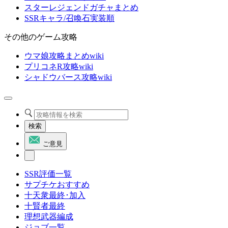
スターレジェンドガチャまとめ
SSRキャラ/召喚石実装順
その他のゲーム攻略
ウマ娘攻略まとめwiki
プリコネR攻略wiki
シャドウバース攻略wiki
検索
ご意見
SSR評価一覧
サプチケおすすめ
十天衆最終･加入
十賢者最終
理想武器編成
ジョブ一覧