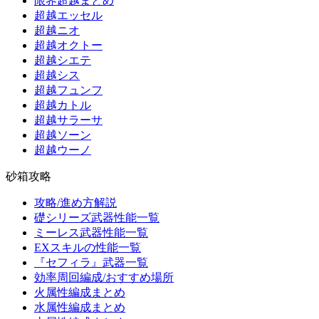
限界超越まとめ
超越エッセル
超越ニオ
超越オクトー
超越シエテ
超越シス
超越フュンフ
超越カトル
超越サラーサ
超越ソーン
超越ウーノ
砂箱攻略
攻略/進め方解説
礎シリーズ武器性能一覧
ミーレス武器性能一覧
EXスキルの性能一覧
『セフィラ』武器一覧
効率周回編成/おすすめ場所
火属性編成まとめ
水属性編成まとめ