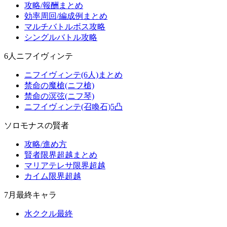
攻略/報酬まとめ
効率周回/編成例まとめ
マルチバトルボス攻略
シングルバトル攻略
6人ニフイヴィンテ
ニフイヴィンテ(6人)まとめ
禁命の魔槍(ニフ槍)
禁命の溟弦(ニフ琴)
ニフイヴィンテ(召喚石)5凸
ソロモナスの賢者
攻略/進め方
賢者限界超越まとめ
マリアテレサ限界超越
カイム限界超越
7月最終キャラ
水ククル最終