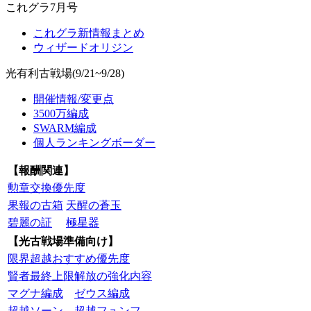
これグラ7月号
これグラ新情報まとめ
ウィザードオリジン
光有利古戦場(9/21~9/28)
開催情報/変更点
3500万編成
SWARM編成
個人ランキングボーダー
【報酬関連】
勲章交換優先度
果報の古箱
天醒の蒼玉
碧麗の証
極星器
【光古戦場準備向け】
限界超越おすすめ優先度
賢者最終上限解放の強化内容
マグナ編成
ゼウス編成
超越ソーン
超越フュンフ