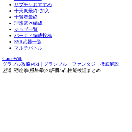
サプチケおすすめ
十天衆最終･加入
十賢者最終
理想武器編成
ジョブ一覧
パーティ編成投稿
SSR武器一覧
マルチバトル
GameWith
グラブル攻略wiki｜グランブルーファンタジー徹底解説
盟道･廻崩拳(極星拳)の評価/5凸性能検証まとめ