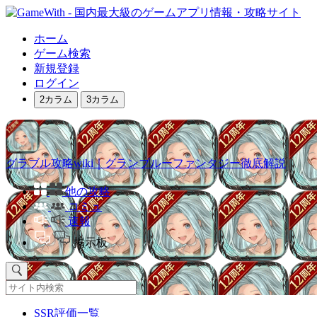
ホーム
ゲーム検索
新規登録
ログイン
2カラム
3カラム
グラブル攻略wiki｜グランブルーファンタジー徹底解説
他の攻略
コミュ
速報
掲示板
SSR評価一覧