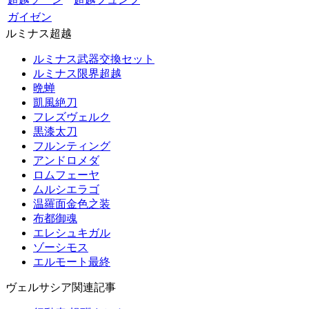
ガイゼン
ルミナス超越
ルミナス武器交換セット
ルミナス限界超越
晩蝉
凱風絶刀
フレズヴェルク
黒漆太刀
フルンティング
アンドロメダ
ロムフェーヤ
ムルシエラゴ
温羅面金色之装
布都御魂
エレシュキガル
ゾーシモス
エルモート最終
ヴェルサシア関連記事