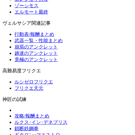
ゾーシモス
エルモート最終
ヴェルサシア関連記事
行動表/報酬まとめ
武器一覧・性能まとめ
崩焉のアンクレット
越達のアンクレット
竟極のアンクレット
高難易度フリクエ
ルシゼロフリクエ
フリクエ天元
神匠の試練
攻略/報酬まとめ
ルクス･イン･デネブリス
鎖断鉄鋼拳
ギタロン･マエストロ