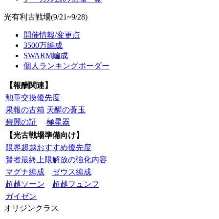
光有利古戦場(9/21~9/28)
開催情報/変更点
3500万編成
SWARM編成
個人ランキングボーダー
【報酬関連】
勲章交換優先度
果報の古箱
天醒の蒼玉
碧麗の証
極星器
【光古戦場準備向け】
限界超越おすすめ優先度
賢者最終上限解放の強化内容
マグナ編成
ゼウス編成
超越ソーン
超越フュンフ
ガイゼン
オリジンクラス