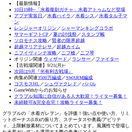
【最新情報】
10日19時~「水着復刻ガチャ」水着アトゥムなど登場
アプデ実装日
／
水着ハイラ
／
水着シス
／
水着タル子マ
ン
レンジャーオリジン
／
シャーマンキングコラボ
サマーギフトCP
／
夏の討伐祭
／
スタンプ帳
ソロモナス攻略
／
賢者の限界超越
超越マリアテレサ
／
超越カイム
ニフイヴィンテ攻略
／
ニフ槍
／
ニフ琴
オリジン関連
ウィザード
／
ランサー
／
ファイター
【古戦場関連】9/21(月)~
次回は9月『光有利古戦場』
肉集め関連
3500万編成
／
SWARM編成
コスモスHL
／
シュヴァクレド
／
パパル
GameWithからのお知らせ
グラブル知識に自信がある人大歓迎！ライター募集！
未経験可&完全在宅！攻略ライター募集！
グラブルの「水着ガレヲン」を評価！強い点や使い方、リミ
ットボーナス(LB)の振り方、ステータスや奥義/アビリテ
ィ、上限解放素材についてまとめています。風属性で登場し
た水着ガレヲンを運用する際の参考にどうぞ。