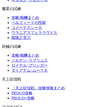
魔星の試練
攻略/報酬まとめ
ペルフィードの性能
コメーテスシーカ
ウラニアスフェララヴドス
陰陽之霊刀
武極の試練
攻略/報酬まとめ
ノルデン･ラブリュス
ロイヤル･ブリンガー
ダイアデム･ムーリネ
天上征伐戦
「天上征伐戦」攻略情報まとめ
PROUD攻略
PROUD+攻略
マグナ3ボス