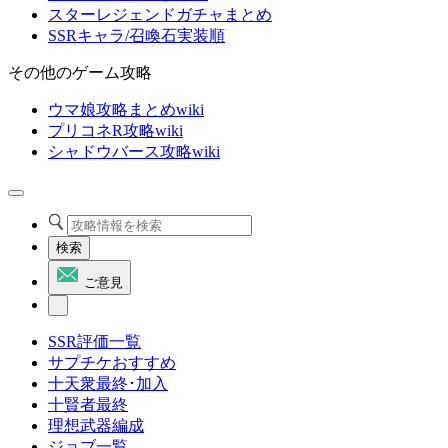
スターレジェンドガチャまとめ
SSRキャラ/召喚石実装順
その他のゲーム攻略
ウマ娘攻略まとめwiki
プリコネR攻略wiki
シャドウバース攻略wiki
検索
ご意見
SSR評価一覧
サプチケおすすめ
十天衆最終･加入
十賢者最終
理想武器編成
ジョブ一覧