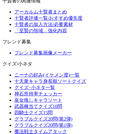
十賢者の関連情報
アーカルム十賢者まとめ
十賢者評価一覧/おすすめ優先度
十賢者の加入方法/必要素材
「至賢の領域」強化内容
フレンド募集
フレンド募集画像メーカー
クイズ/小ネタ
ニーナの好み(イケメン度)一覧
十天衆キャラ身長順ソートクイズ
クイズ･小ネタ一覧
神石所持率チェッカー
巫女推しキャラソート
武器種当てクイズ10問
四騎士クイズ15問
グラブルクイズ20問(第2弾)
グラブルクイズ20問(第1弾)
魔法戦士タイムアタック