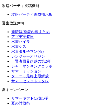
攻略パーティ投稿機能
攻略パーティ編成掲示板
夏生放送(8/8)
新情報/発表内容まとめ
アプデ実装日
水着ハイラ
水着シス
水着タル子マン(石)
レンジャーオリジン
十賢者限界超越の第2弾
シャーマンキングコラボ
サマーミッション
ターニャ最終上限解放
サマーセレクトスタレ
夏キャンペーン
サマーギフトCP第1弾
夏の討伐祭