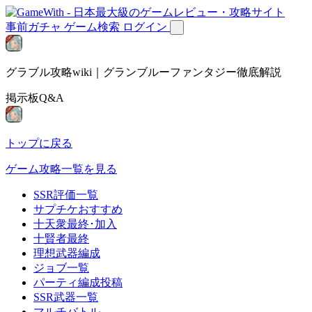
事前ガチャ
ゲーム検索
ログイン
グラブル攻略wiki｜グランブルーファンタジー徹底解説
掲示板Q&A
トップに戻る
ゲーム攻略一覧を見る
SSR評価一覧
サプチケおすすめ
十天衆最終･加入
十賢者最終
理想武器編成
ジョブ一覧
パーティ編成投稿
SSR武器一覧
マルチバトル