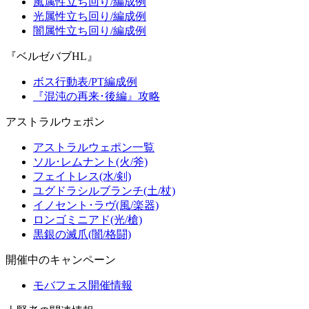
風属性立ち回り/編成例
光属性立ち回り/編成例
闇属性立ち回り/編成例
『ベルゼバブHL』
ボス行動表/PT編成例
『混沌の再来･後編』攻略
アストラルウェポン
アストラルウェポン一覧
ソル･レムナント(火/斧)
フェイトレス(水/剣)
ユグドラシルブランチ(土/杖)
イノセント･ラヴ(風/楽器)
ロンゴミニアド(光/槍)
黒銀の滅爪(闇/格闘)
開催中のキャンペーン
モバフェス開催情報