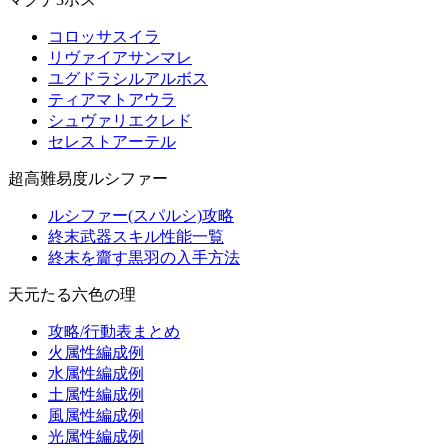
コロッサスイラ
リヴァイアサンマレ
ユグドラシルアルボス
ティアマトアウラ
シュヴァリエクレド
セレストアーテル
超高難易度ルシファー
ルシファー(スパルシ)攻略
終末武器スキル性能一覧
終末を齎す黒羽の入手方法
天元たる六色の理
攻略/行動表まとめ
火属性編成例
水属性編成例
土属性編成例
風属性編成例
光属性編成例