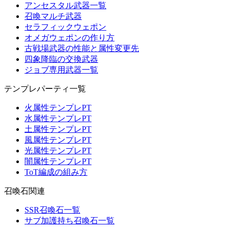
アンセスタル武器一覧
召喚マルチ武器
セラフィックウェポン
オメガウェポンの作り方
古戦場武器の性能と属性変更先
四象降臨の交換武器
ジョブ専用武器一覧
テンプレパーティ一覧
火属性テンプレPT
水属性テンプレPT
土属性テンプレPT
風属性テンプレPT
光属性テンプレPT
闇属性テンプレPT
ToT編成の組み方
召喚石関連
SSR召喚石一覧
サブ加護持ち召喚石一覧