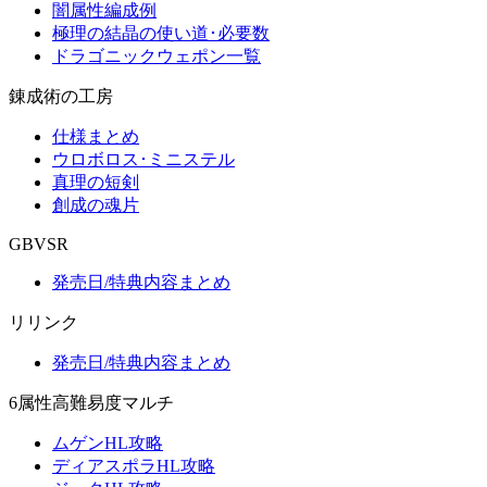
闇属性編成例
極理の結晶の使い道･必要数
ドラゴニックウェポン一覧
錬成術の工房
仕様まとめ
ウロボロス･ミニステル
真理の短剣
創成の魂片
GBVSR
発売日/特典内容まとめ
リリンク
発売日/特典内容まとめ
6属性高難易度マルチ
ムゲンHL攻略
ディアスポラHL攻略