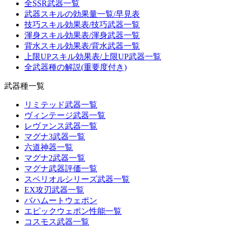
全SSR武器一覧
武器スキルの効果量一覧/早見表
技巧スキル効果表/技巧武器一覧
渾身スキル効果表/渾身武器一覧
背水スキル効果表/背水武器一覧
上限UPスキル効果表/上限UP武器一覧
全武器種の解説(重要度付き)
武器種一覧
リミテッド武器一覧
ヴィンテージ武器一覧
レヴァンス武器一覧
マグナ3武器一覧
六道神器一覧
マグナ2武器一覧
マグナ武器評価一覧
スペリオルシリーズ武器一覧
EX攻刃武器一覧
バハムートウェポン
エピックウェポン性能一覧
コスモス武器一覧