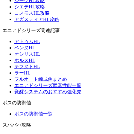
ジークHL攻略
シエテHL攻略
コスモスHL攻略
アガスティアHL攻略
エニアドシリーズ関連記事
アトゥムHL
ベンヌHL
オシリスHL
ホルスHL
テフヌトHL
ラーHL
フルオート編成例まとめ
エニアドシリーズ武器性能一覧
覚醒システムのおすすめ強化先
ボスの防御値
ボスの防御値一覧
スパバハ攻略