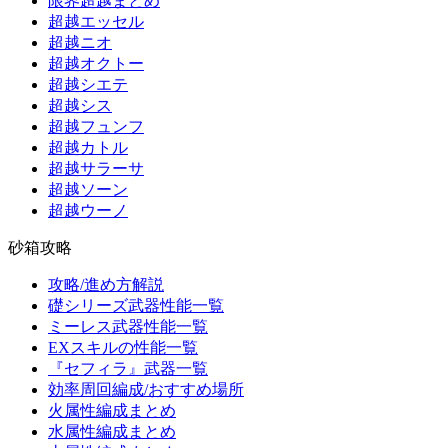
限界超越まとめ
超越エッセル
超越ニオ
超越オクトー
超越シエテ
超越シス
超越フュンフ
超越カトル
超越サラーサ
超越ソーン
超越ウーノ
砂箱攻略
攻略/進め方解説
礎シリーズ武器性能一覧
ミーレス武器性能一覧
EXスキルの性能一覧
『セフィラ』武器一覧
効率周回編成/おすすめ場所
火属性編成まとめ
水属性編成まとめ