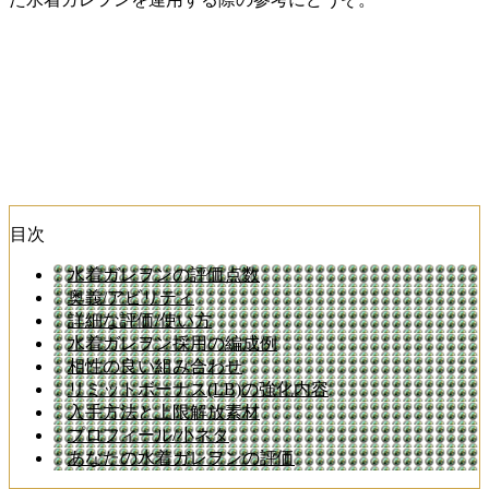
目次
水着ガレヲンの評価点数
奥義/アビリティ
詳細な評価/使い方
水着ガレヲン採用の編成例
相性の良い組み合わせ
リミットボーナス(LB)の強化内容
入手方法と上限解放素材
プロフィール/小ネタ
あなたの水着ガレヲンの評価