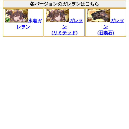
各バージョンのガレヲンはこちら
ガレヲ
ガレヲ
水着ガ
ン
ン
レヲン
(リミテッド)
(召喚石)