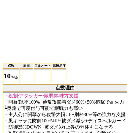
点数
周回
フルオート
高難易度
10
/10点
点数理由
・役割:アタッカー/敵弱体/味方支援
・開幕TA率100%+通常攻撃与ダメ60%+50%追撃で高火力
└奥義で再度付与可能で継戦力も高い
・主人公に開幕から攻撃大幅UP+別枠30%等の強力な支援
・風キャラに防御100%UP+被ダメ減少+ディスペルガード
・防御25%DOWN+被ダメ3万上昇の弱体もこなせる