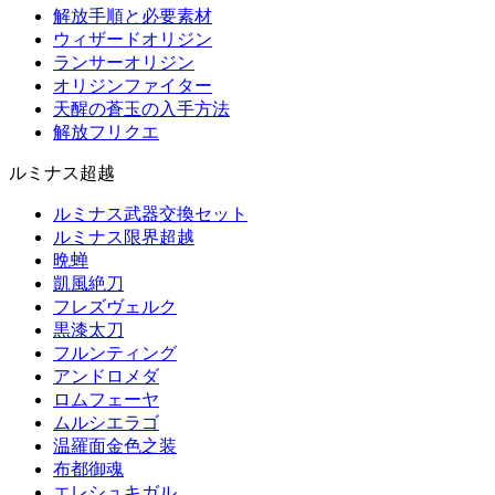
解放手順と必要素材
ウィザードオリジン
ランサーオリジン
オリジンファイター
天醒の蒼玉の入手方法
解放フリクエ
ルミナス超越
ルミナス武器交換セット
ルミナス限界超越
晩蝉
凱風絶刀
フレズヴェルク
黒漆太刀
フルンティング
アンドロメダ
ロムフェーヤ
ムルシエラゴ
温羅面金色之装
布都御魂
エレシュキガル