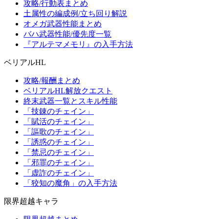
攻略/行動表まとめ
土属性の編成例/立ち回り解説
オメガ武器性能まとめ
バハ武器性能/優先度一覧
『アルテマメモリ』の入手方法
ベリアルHL
攻略/報酬まとめ
ベリアルHL解放クエスト
終末武器一覧とスキル性能
「技錬のチェイン」
「賦活のチェイン」
「謳歌のチェイン」
「誘惑のチェイン」
「禁忌のチェイン」
「邪罪のチェイン」
「虚詐のチェイン」
「狡知の魔角」の入手方法
限界超越キャラ