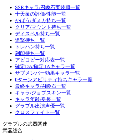
SSRキャラ/召喚石実装順一覧
十天衆の評価/性能一覧
かばう/ダメカ持ち一覧
クリア/マウント持ち一覧
ディスペル持ち一覧
追撃持ち一覧
トレハン持ち一覧
刻印持ち一覧
アビコピー対応表一覧
確定DA/確定TAキャラ一覧
サブメンバー効果キャラ一覧
0ターンアビリティ持ちキャラ一覧
最終キャラ/召喚石一覧
キャラ/ジョブスキン一覧
キャラ年齢/身長一覧
グラブル出演声優一覧
クロスフェイト一覧
グラブルの武器関連
武器総合