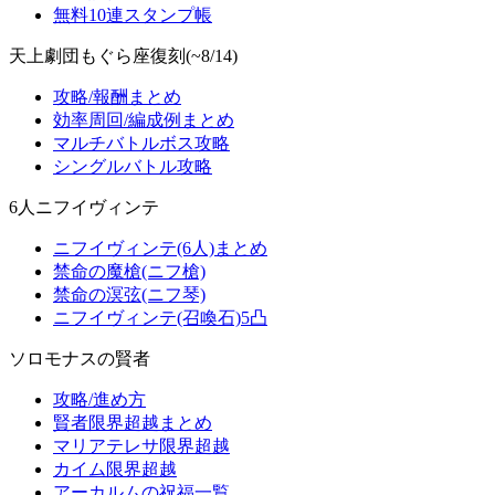
無料10連スタンプ帳
天上劇団もぐら座復刻(~8/14)
攻略/報酬まとめ
効率周回/編成例まとめ
マルチバトルボス攻略
シングルバトル攻略
6人ニフイヴィンテ
ニフイヴィンテ(6人)まとめ
禁命の魔槍(ニフ槍)
禁命の溟弦(ニフ琴)
ニフイヴィンテ(召喚石)5凸
ソロモナスの賢者
攻略/進め方
賢者限界超越まとめ
マリアテレサ限界超越
カイム限界超越
アーカルムの祝福一覧