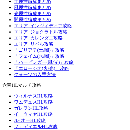
土属性編成まとめ
風属性編成まとめ
光属性編成まとめ
闇属性編成まとめ
エリア･インヴィディア攻略
エリア･ジョクラトル攻略
エリア･カレンダエ攻略
エリア･リベル攻略
「ゴリアテ(土/闇)」攻略
「フェイム(水/闇)」攻略
「ハービンガー(風/光)」攻略
「エローシオ(火/光)」攻略
クォーツの入手方法
六竜HLマルチ攻略
ウィルナスHL攻略
ワムデュスHL攻略
ガレヲンHL攻略
イーウィヤHL攻略
ル･オーHL攻略
フェディエルHL攻略