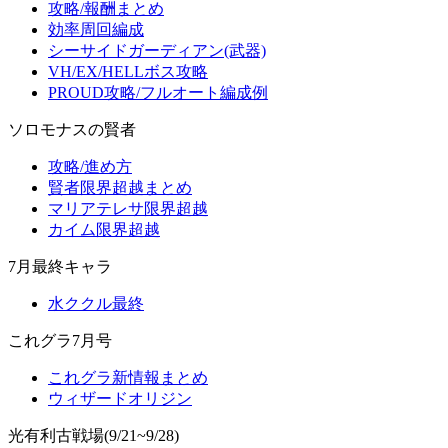
攻略/報酬まとめ
効率周回編成
シーサイドガーディアン(武器)
VH/EX/HELLボス攻略
PROUD攻略/フルオート編成例
ソロモナスの賢者
攻略/進め方
賢者限界超越まとめ
マリアテレサ限界超越
カイム限界超越
7月最終キャラ
水ククル最終
これグラ7月号
これグラ新情報まとめ
ウィザードオリジン
光有利古戦場(9/21~9/28)