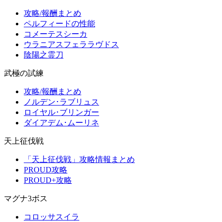
攻略/報酬まとめ
ペルフィードの性能
コメーテスシーカ
ウラニアスフェララヴドス
陰陽之霊刀
武極の試練
攻略/報酬まとめ
ノルデン･ラブリュス
ロイヤル･ブリンガー
ダイアデム･ムーリネ
天上征伐戦
「天上征伐戦」攻略情報まとめ
PROUD攻略
PROUD+攻略
マグナ3ボス
コロッサスイラ