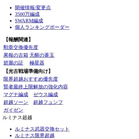
開催情報/変更点
3500万編成
SWARM編成
個人ランキングボーダー
【報酬関連】
勲章交換優先度
果報の古箱
天醒の蒼玉
碧麗の証
極星器
【光古戦場準備向け】
限界超越おすすめ優先度
賢者最終上限解放の強化内容
マグナ編成
ゼウス編成
超越ソーン
超越フュンフ
ガイゼン
ルミナス超越
ルミナス武器交換セット
ルミナス限界超越