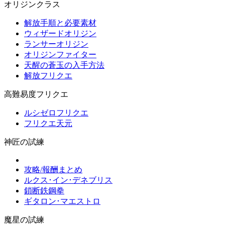
オリジンクラス
解放手順と必要素材
ウィザードオリジン
ランサーオリジン
オリジンファイター
天醒の蒼玉の入手方法
解放フリクエ
高難易度フリクエ
ルシゼロフリクエ
フリクエ天元
神匠の試練
攻略/報酬まとめ
ルクス･イン･デネブリス
鎖断鉄鋼拳
ギタロン･マエストロ
魔星の試練