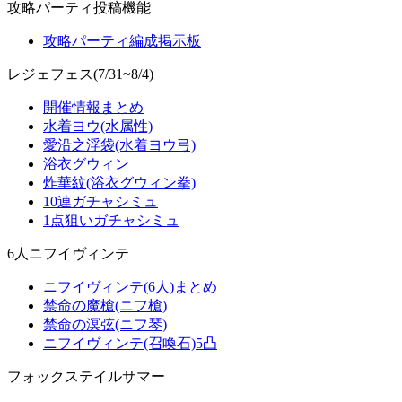
攻略パーティ投稿機能
攻略パーティ編成掲示板
レジェフェス(7/31~8/4)
開催情報まとめ
水着ヨウ(水属性)
愛沿之浮袋(水着ヨウ弓)
浴衣グウィン
炸華紋(浴衣グウィン拳)
10連ガチャシミュ
1点狙いガチャシミュ
6人ニフイヴィンテ
ニフイヴィンテ(6人)まとめ
禁命の魔槍(ニフ槍)
禁命の溟弦(ニフ琴)
ニフイヴィンテ(召喚石)5凸
フォックステイルサマー