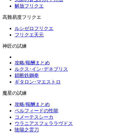
解放フリクエ
高難易度フリクエ
ルシゼロフリクエ
フリクエ天元
神匠の試練
攻略/報酬まとめ
ルクス･イン･デネブリス
鎖断鉄鋼拳
ギタロン･マエストロ
魔星の試練
攻略/報酬まとめ
ペルフィードの性能
コメーテスシーカ
ウラニアスフェララヴドス
陰陽之霊刀