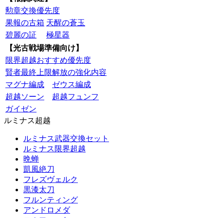
勲章交換優先度
果報の古箱
天醒の蒼玉
碧麗の証
極星器
【光古戦場準備向け】
限界超越おすすめ優先度
賢者最終上限解放の強化内容
マグナ編成
ゼウス編成
超越ソーン
超越フュンフ
ガイゼン
ルミナス超越
ルミナス武器交換セット
ルミナス限界超越
晩蝉
凱風絶刀
フレズヴェルク
黒漆太刀
フルンティング
アンドロメダ