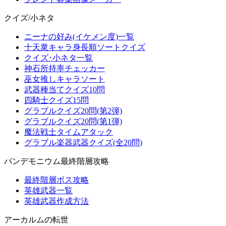
クイズ/小ネタ
ニーナの好み(イケメン度)一覧
十天衆キャラ身長順ソートクイズ
クイズ･小ネタ一覧
神石所持率チェッカー
巫女推しキャラソート
武器種当てクイズ10問
四騎士クイズ15問
グラブルクイズ20問(第2弾)
グラブルクイズ20問(第1弾)
魔法戦士タイムアタック
グラブル楽器武器クイズ(全20問)
パンデモニウム最終階層攻略
最終階層ボス攻略
英雄武器一覧
英雄武器作成方法
アーカルムの転世