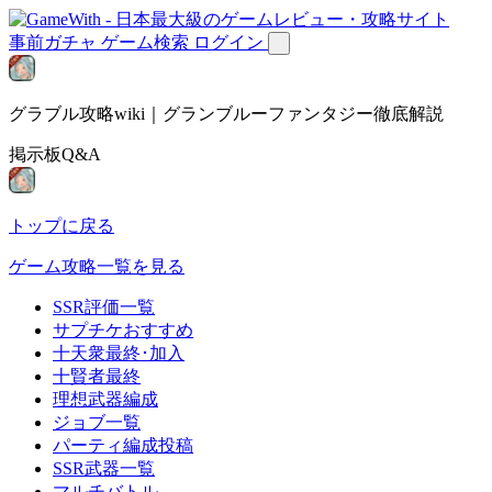
事前ガチャ
ゲーム検索
ログイン
グラブル攻略wiki｜グランブルーファンタジー徹底解説
掲示板Q&A
トップに戻る
ゲーム攻略一覧を見る
SSR評価一覧
サプチケおすすめ
十天衆最終･加入
十賢者最終
理想武器編成
ジョブ一覧
パーティ編成投稿
SSR武器一覧
マルチバトル