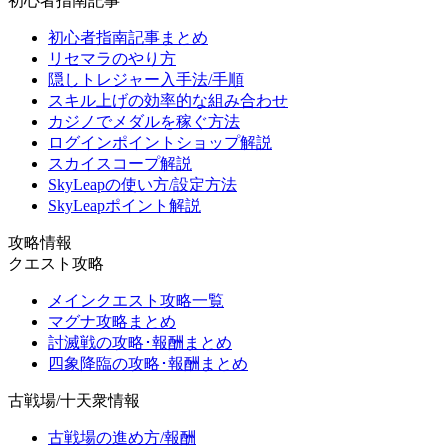
初心者指南記事
初心者指南記事まとめ
リセマラのやり方
隠しトレジャー入手法/手順
スキル上げの効率的な組み合わせ
カジノでメダルを稼ぐ方法
ログインポイントショップ解説
スカイスコープ解説
SkyLeapの使い方/設定方法
SkyLeapポイント解説
攻略情報
クエスト攻略
メインクエスト攻略一覧
マグナ攻略まとめ
討滅戦の攻略･報酬まとめ
四象降臨の攻略･報酬まとめ
古戦場/十天衆情報
古戦場の進め方/報酬