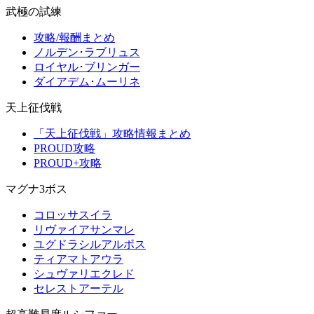
武極の試練
攻略/報酬まとめ
ノルデン･ラブリュス
ロイヤル･ブリンガー
ダイアデム･ムーリネ
天上征伐戦
「天上征伐戦」攻略情報まとめ
PROUD攻略
PROUD+攻略
マグナ3ボス
コロッサスイラ
リヴァイアサンマレ
ユグドラシルアルボス
ティアマトアウラ
シュヴァリエクレド
セレストアーテル