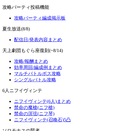
攻略パーティ投稿機能
攻略パーティ編成掲示板
夏生放送(8/8)
配信日/発表内容まとめ
天上劇団もぐら座復刻(~8/14)
攻略/報酬まとめ
効率周回/編成例まとめ
マルチバトルボス攻略
シングルバトル攻略
6人ニフイヴィンテ
ニフイヴィンテ(6人)まとめ
禁命の魔槍(ニフ槍)
禁命の溟弦(ニフ琴)
ニフイヴィンテ(召喚石)5凸
ソロモナスの賢者