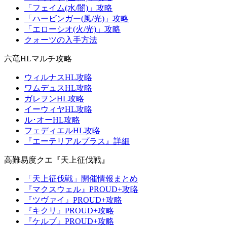
「フェイム(水/闇)」攻略
「ハービンガー(風/光)」攻略
「エローシオ(火/光)」攻略
クォーツの入手方法
六竜HLマルチ攻略
ウィルナスHL攻略
ワムデュスHL攻略
ガレヲンHL攻略
イーウィヤHL攻略
ル･オーHL攻略
フェディエルHL攻略
『エーテリアルプラス』詳細
高難易度クエ『天上征伐戦』
「天上征伐戦」開催情報まとめ
『マクスウェル』PROUD+攻略
『ツヴァイ』PROUD+攻略
『キクリ』PROUD+攻略
『ケルブ』PROUD+攻略