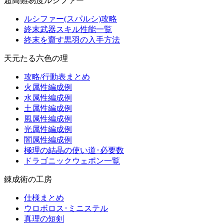
超高難易度ルシファー
ルシファー(スパルシ)攻略
終末武器スキル性能一覧
終末を齎す黒羽の入手方法
天元たる六色の理
攻略/行動表まとめ
火属性編成例
水属性編成例
土属性編成例
風属性編成例
光属性編成例
闇属性編成例
極理の結晶の使い道･必要数
ドラゴニックウェポン一覧
錬成術の工房
仕様まとめ
ウロボロス･ミニステル
真理の短剣