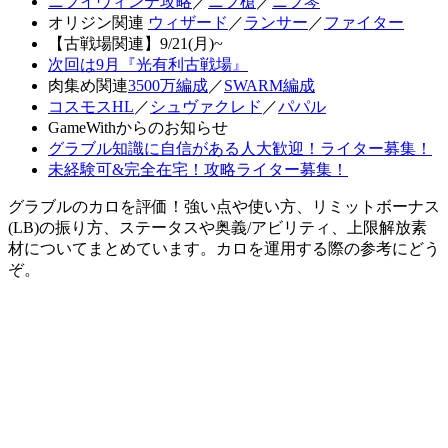
ニフイヴィンテ攻略
／
ニフ槍
／
ニフ琴
オリジン関連
ウィザード
／
ランサー
／
ファイター
【古戦場関連】9/21(月)~
次回は9月『光有利古戦場』
肉集め関連
3500万編成
／
SWARM編成
コスモスHL
／
シュヴァクレド
／
パパル
GameWithからのお知らせ
グラブル知識に自信がある人大歓迎！ライター募集！
未経験可&完全在宅！攻略ライター募集！
グラブルのカロを評価！強い点や使い方、リミットボーナス
(LB)の振り方、ステータスや奥義/アビリティ、上限解放素
材についてまとめています。カロを運用する際の参考にどう
ぞ。