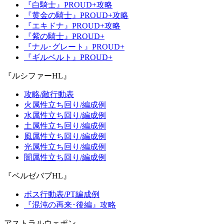
『白騎士』PROUD+攻略
『黄金の騎士』PROUD+攻略
『エキドナ』PROUD+攻略
『紫の騎士』PROUD+
『ナル･グレート』PROUD+
『ギルベルト』PROUD+
『ルシファーHL』
攻略/敵行動表
火属性立ち回り/編成例
水属性立ち回り/編成例
土属性立ち回り/編成例
風属性立ち回り/編成例
光属性立ち回り/編成例
闇属性立ち回り/編成例
『ベルゼバブHL』
ボス行動表/PT編成例
『混沌の再来･後編』攻略
アストラルウェポン