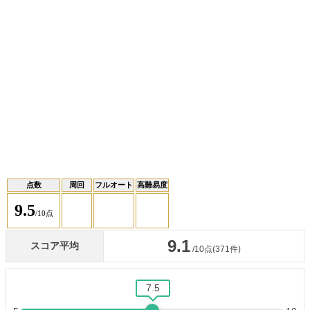
点数
周回
フルオート
高難易度
9.5
/10点