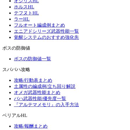
オシリスHL
ホルスHL
テフヌトHL
ラーHL
フルオート編成例まとめ
エニアドシリーズ武器性能一覧
覚醒システムのおすすめ強化先
ボスの防御値
ボスの防御値一覧
スパバハ攻略
攻略/行動表まとめ
土属性の編成例/立ち回り解説
オメガ武器性能まとめ
バハ武器性能/優先度一覧
『アルテマメモリ』の入手方法
ベリアルHL
攻略/報酬まとめ