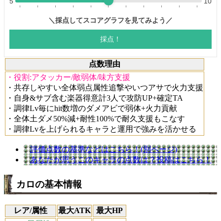
点数理由
・役割:アタッカー/敵弱体/味方支援
・共存しやすい全体弱点属性追撃やいつアサで火力支援
・自身&サブ含む楽器得意計3人で攻防UP+確定TA
・調律Lv毎にhit数増のダメアビで弱体+火力貢献
・全体土ダメ50%減+耐性100%で耐久支援もこなす
・調律Lvを上げられるキャラと運用で強みを活かせる
評価点数の基準などはこちら！(別ページ)
あなたが思うこのキャラの点数は？投稿はこちら！
カロの基本情報
レア/属性
最大ATK
最大HP