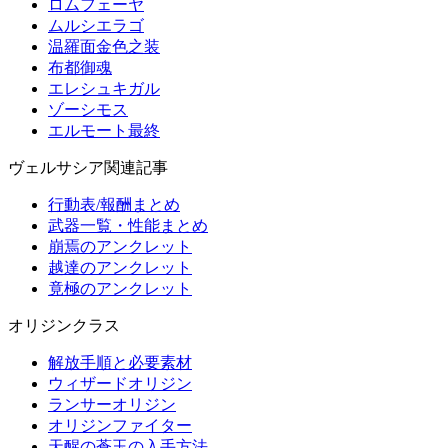
ロムフェーヤ
ムルシエラゴ
温羅面金色之装
布都御魂
エレシュキガル
ゾーシモス
エルモート最終
ヴェルサシア関連記事
行動表/報酬まとめ
武器一覧・性能まとめ
崩焉のアンクレット
越達のアンクレット
竟極のアンクレット
オリジンクラス
解放手順と必要素材
ウィザードオリジン
ランサーオリジン
オリジンファイター
天醒の蒼玉の入手方法