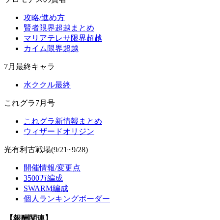
攻略/進め方
賢者限界超越まとめ
マリアテレサ限界超越
カイム限界超越
7月最終キャラ
水ククル最終
これグラ7月号
これグラ新情報まとめ
ウィザードオリジン
光有利古戦場(9/21~9/28)
開催情報/変更点
3500万編成
SWARM編成
個人ランキングボーダー
【報酬関連】