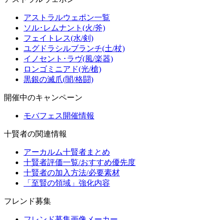
アストラルウェポン一覧
ソル･レムナント(火/斧)
フェイトレス(水/剣)
ユグドラシルブランチ(土/杖)
イノセント･ラヴ(風/楽器)
ロンゴミニアド(光/槍)
黒銀の滅爪(闇/格闘)
開催中のキャンペーン
モバフェス開催情報
十賢者の関連情報
アーカルム十賢者まとめ
十賢者評価一覧/おすすめ優先度
十賢者の加入方法/必要素材
「至賢の領域」強化内容
フレンド募集
フレンド募集画像メーカー