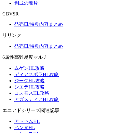
創成の魂片
GBVSR
発売日/特典内容まとめ
リリンク
発売日/特典内容まとめ
6属性高難易度マルチ
ムゲンHL攻略
ディアスポラHL攻略
ジークHL攻略
シエテHL攻略
コスモスHL攻略
アガスティアHL攻略
エニアドシリーズ関連記事
アトゥムHL
ベンヌHL