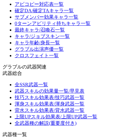
アビコピー対応表一覧
確定DA/確定TAキャラ一覧
サブメンバー効果キャラ一覧
0ターンアビリティ持ちキャラ一覧
最終キャラ/召喚石一覧
キャラ/ジョブスキン一覧
キャラ年齢/身長一覧
グラブル出演声優一覧
クロスフェイト一覧
グラブルの武器関連
武器総合
全SSR武器一覧
武器スキルの効果量一覧/早見表
技巧スキル効果表/技巧武器一覧
渾身スキル効果表/渾身武器一覧
背水スキル効果表/背水武器一覧
上限UPスキル効果表/上限UP武器一覧
全武器種の解説(重要度付き)
武器種一覧