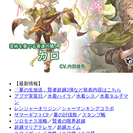
【最新情報】
「夏の生放送」賢者超越2弾など発表内容はこちら
アプデ実装日
／
水着ハイラ
／
水着シス
／
水着タル子マ
ン
レンジャーオリジン
／
シャーマンキングコラボ
サマーギフトCP
／
夏の討伐祭
／
スタンプ帳
ソロモナス攻略
／
賢者の限界超越
超越マリアテレサ
／
超越カイム