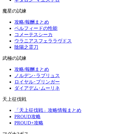
魔星の試練
攻略/報酬まとめ
ペルフィードの性能
コメーテスシーカ
ウラニアスフェララヴドス
陰陽之霊刀
武極の試練
攻略/報酬まとめ
ノルデン･ラブリュス
ロイヤル･ブリンガー
ダイアデム･ムーリネ
天上征伐戦
「天上征伐戦」攻略情報まとめ
PROUD攻略
PROUD+攻略
マグナ3ボス