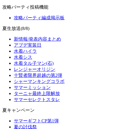
攻略パーティ投稿機能
攻略パーティ編成掲示板
夏生放送(8/8)
新情報/発表内容まとめ
アプデ実装日
水着ハイラ
水着シス
水着タル子マン(石)
レンジャーオリジン
十賢者限界超越の第2弾
シャーマンキングコラボ
サマーミッション
ターニャ最終上限解放
サマーセレクトスタレ
夏キャンペーン
サマーギフトCP第1弾
夏の討伐祭