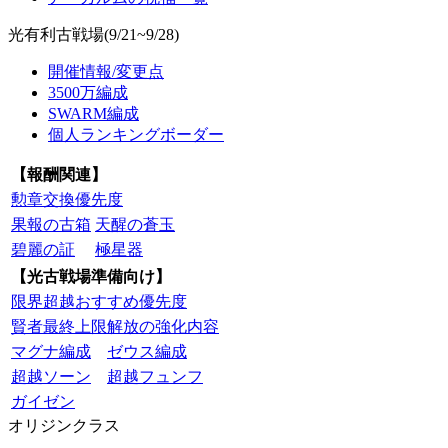
光有利古戦場(9/21~9/28)
開催情報/変更点
3500万編成
SWARM編成
個人ランキングボーダー
【報酬関連】
勲章交換優先度
果報の古箱
天醒の蒼玉
碧麗の証
極星器
【光古戦場準備向け】
限界超越おすすめ優先度
賢者最終上限解放の強化内容
マグナ編成
ゼウス編成
超越ソーン
超越フュンフ
ガイゼン
オリジンクラス