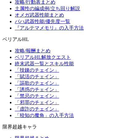
攻略/行動表まとめ
土属性の編成例/立ち回り解説
オメガ武器性能まとめ
バハ武器性能/優先度一覧
『アルテマメモリ』の入手方法
ベリアルHL
攻略/報酬まとめ
ベリアルHL解放クエスト
終末武器一覧とスキル性能
「技錬のチェイン」
「賦活のチェイン」
「謳歌のチェイン」
「誘惑のチェイン」
「禁忌のチェイン」
「邪罪のチェイン」
「虚詐のチェイン」
「狡知の魔角」の入手方法
限界超越キャラ