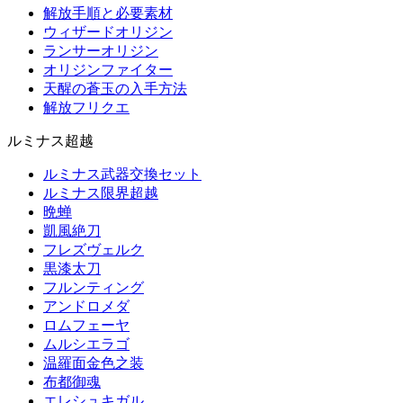
解放手順と必要素材
ウィザードオリジン
ランサーオリジン
オリジンファイター
天醒の蒼玉の入手方法
解放フリクエ
ルミナス超越
ルミナス武器交換セット
ルミナス限界超越
晩蝉
凱風絶刀
フレズヴェルク
黒漆太刀
フルンティング
アンドロメダ
ロムフェーヤ
ムルシエラゴ
温羅面金色之装
布都御魂
エレシュキガル