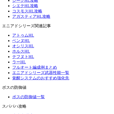
ジークHL攻略
シエテHL攻略
コスモスHL攻略
アガスティアHL攻略
エニアドシリーズ関連記事
アトゥムHL
ベンヌHL
オシリスHL
ホルスHL
テフヌトHL
ラーHL
フルオート編成例まとめ
エニアドシリーズ武器性能一覧
覚醒システムのおすすめ強化先
ボスの防御値
ボスの防御値一覧
スパバハ攻略