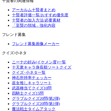
十賢者の関連情報
アーカルム十賢者まとめ
十賢者評価一覧/おすすめ優先度
十賢者の加入方法/必要素材
「至賢の領域」強化内容
フレンド募集
フレンド募集画像メーカー
クイズ/小ネタ
ニーナの好み(イケメン度)一覧
十天衆キャラ身長順ソートクイズ
クイズ･小ネタ一覧
神石所持率チェッカー
巫女推しキャラソート
武器種当てクイズ10問
四騎士クイズ15問
グラブルクイズ20問(第2弾)
グラブルクイズ20問(第1弾)
魔法戦士タイムアタック