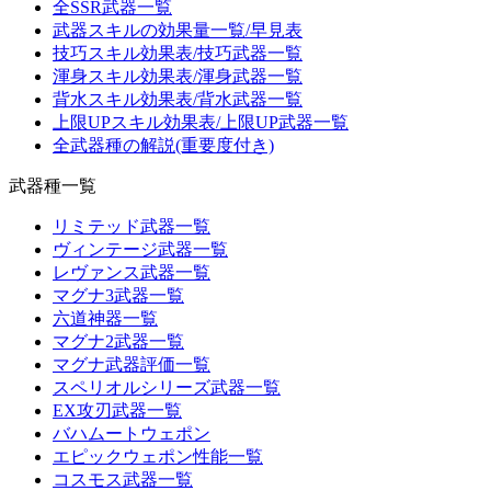
全SSR武器一覧
武器スキルの効果量一覧/早見表
技巧スキル効果表/技巧武器一覧
渾身スキル効果表/渾身武器一覧
背水スキル効果表/背水武器一覧
上限UPスキル効果表/上限UP武器一覧
全武器種の解説(重要度付き)
武器種一覧
リミテッド武器一覧
ヴィンテージ武器一覧
レヴァンス武器一覧
マグナ3武器一覧
六道神器一覧
マグナ2武器一覧
マグナ武器評価一覧
スペリオルシリーズ武器一覧
EX攻刃武器一覧
バハムートウェポン
エピックウェポン性能一覧
コスモス武器一覧