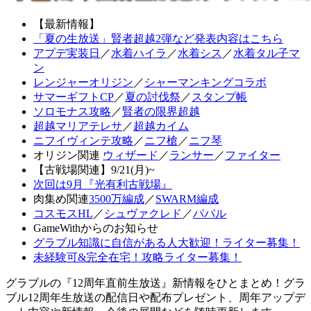
【最新情報】
「夏の生放送」賢者超越2弾など発表内容はこちら
アプデ実装日
／
水着ハイラ
／
水着シス
／
水着タル子マ
ン
レンジャーオリジン
／
シャーマンキングコラボ
サマーギフトCP
／
夏の討伐祭
／
スタンプ帳
ソロモナス攻略
／
賢者の限界超越
超越マリアテレサ
／
超越カイム
ニフイヴィンテ攻略
／
ニフ槍
／
ニフ琴
オリジン関連
ウィザード
／
ランサー
／
ファイター
【古戦場関連】9/21(月)~
次回は9月『光有利古戦場』
肉集め関連
3500万編成
／
SWARM編成
コスモスHL
／
シュヴァクレド
／
パパル
GameWithからのお知らせ
グラブル知識に自信がある人大歓迎！ライター募集！
未経験可&完全在宅！攻略ライター募集！
グラブルの『12周年直前生放送』新情報をひとまとめ！グラ
ブル12周年生放送の配信日や配布プレゼント、周年アップデ