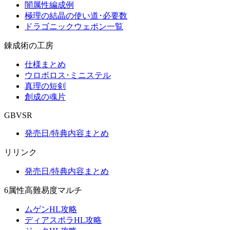
闇属性編成例
極理の結晶の使い道･必要数
ドラゴニックウェポン一覧
錬成術の工房
仕様まとめ
ウロボロス･ミニステル
真理の短剣
創成の魂片
GBVSR
発売日/特典内容まとめ
リリンク
発売日/特典内容まとめ
6属性高難易度マルチ
ムゲンHL攻略
ディアスポラHL攻略