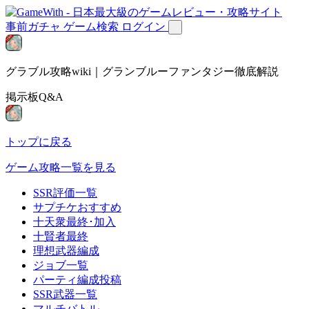
事前ガチャ
ゲーム検索
ログイン
グラブル攻略wiki｜グランブルーファンタジー徹底解説
掲示板Q&A
トップに戻る
ゲーム攻略一覧を見る
SSR評価一覧
サプチケおすすめ
十天衆最終･加入
十賢者最終
理想武器編成
ジョブ一覧
パーティ編成投稿
SSR武器一覧
マルチバトル