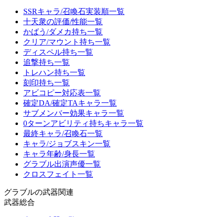
SSRキャラ/召喚石実装順一覧
十天衆の評価/性能一覧
かばう/ダメカ持ち一覧
クリア/マウント持ち一覧
ディスペル持ち一覧
追撃持ち一覧
トレハン持ち一覧
刻印持ち一覧
アビコピー対応表一覧
確定DA/確定TAキャラ一覧
サブメンバー効果キャラ一覧
0ターンアビリティ持ちキャラ一覧
最終キャラ/召喚石一覧
キャラ/ジョブスキン一覧
キャラ年齢/身長一覧
グラブル出演声優一覧
クロスフェイト一覧
グラブルの武器関連
武器総合