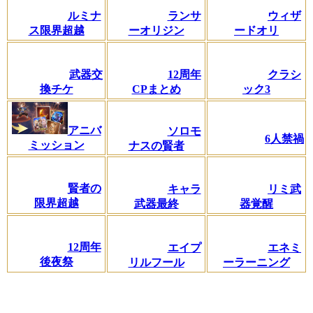
ルミナ
ランサ
ウィザ
ス限界超越
ーオリジン
ードオリ
武器交
12周年
クラシ
換チケ
CPまとめ
ック3
アニバ
ソロモ
6人禁禍
ミッション
ナスの賢者
賢者の
キャラ
リミ武
限界超越
武器最終
器覚醒
12周年
エイプ
エネミ
後夜祭
リルフール
ーラーニング