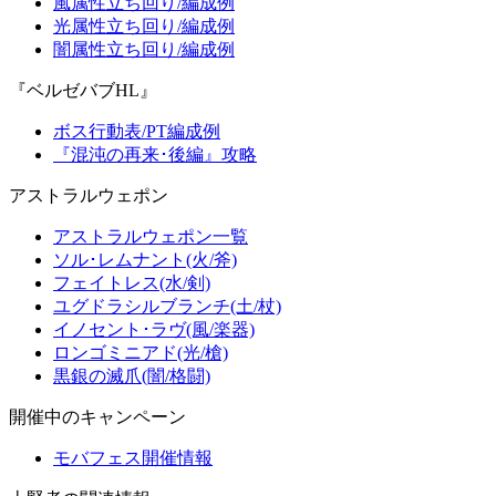
風属性立ち回り/編成例
光属性立ち回り/編成例
闇属性立ち回り/編成例
『ベルゼバブHL』
ボス行動表/PT編成例
『混沌の再来･後編』攻略
アストラルウェポン
アストラルウェポン一覧
ソル･レムナント(火/斧)
フェイトレス(水/剣)
ユグドラシルブランチ(土/杖)
イノセント･ラヴ(風/楽器)
ロンゴミニアド(光/槍)
黒銀の滅爪(闇/格闘)
開催中のキャンペーン
モバフェス開催情報