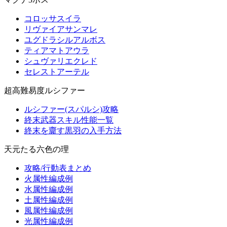
コロッサスイラ
リヴァイアサンマレ
ユグドラシルアルボス
ティアマトアウラ
シュヴァリエクレド
セレストアーテル
超高難易度ルシファー
ルシファー(スパルシ)攻略
終末武器スキル性能一覧
終末を齎す黒羽の入手方法
天元たる六色の理
攻略/行動表まとめ
火属性編成例
水属性編成例
土属性編成例
風属性編成例
光属性編成例