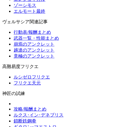
ゾーシモス
エルモート最終
ヴェルサシア関連記事
行動表/報酬まとめ
武器一覧・性能まとめ
崩焉のアンクレット
越達のアンクレット
竟極のアンクレット
高難易度フリクエ
ルシゼロフリクエ
フリクエ天元
神匠の試練
攻略/報酬まとめ
ルクス･イン･デネブリス
鎖断鉄鋼拳
ギタロン･マエストロ