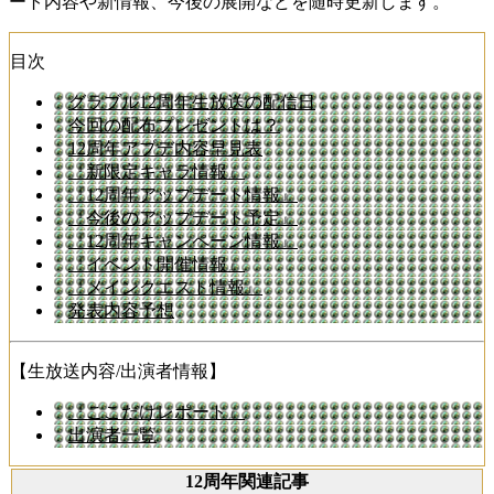
ート内容や新情報、今後の展開などを随時更新します。
目次
グラブル12周年生放送の配信日
今回の配布プレゼントは？
12周年アプデ内容早見表
『新限定キャラ情報』
『12周年アップデート情報』
『今後のアップデート予定』
『12周年キャンペーン情報』
『イベント開催情報』
『メインクエスト情報』
発表内容予想
【生放送内容/出演者情報】
『ここだけレポート』
出演者一覧
12周年関連記事