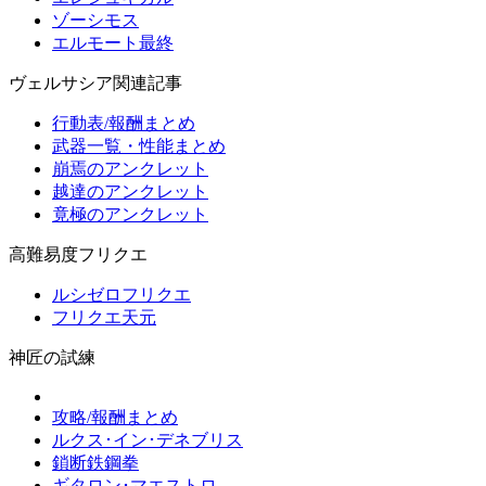
ゾーシモス
エルモート最終
ヴェルサシア関連記事
行動表/報酬まとめ
武器一覧・性能まとめ
崩焉のアンクレット
越達のアンクレット
竟極のアンクレット
高難易度フリクエ
ルシゼロフリクエ
フリクエ天元
神匠の試練
攻略/報酬まとめ
ルクス･イン･デネブリス
鎖断鉄鋼拳
ギタロン･マエストロ