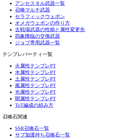
アンセスタル武器一覧
召喚マルチ武器
セラフィックウェポン
オメガウェポンの作り方
古戦場武器の性能と属性変更先
四象降臨の交換武器
ジョブ専用武器一覧
テンプレパーティ一覧
火属性テンプレPT
水属性テンプレPT
土属性テンプレPT
風属性テンプレPT
光属性テンプレPT
闇属性テンプレPT
ToT編成の組み方
召喚石関連
SSR召喚石一覧
サブ加護持ち召喚石一覧