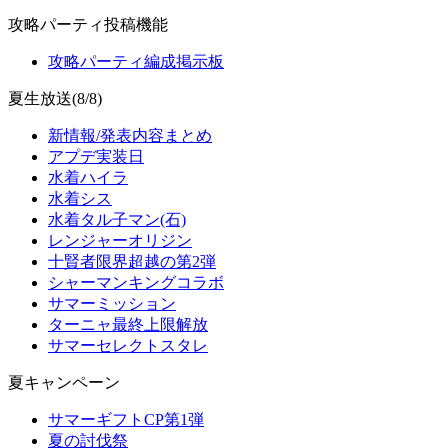
攻略パーティ投稿機能
攻略パーティ編成掲示板
夏生放送(8/8)
新情報/発表内容まとめ
アプデ実装日
水着ハイラ
水着シス
水着タル子マン(石)
レンジャーオリジン
十賢者限界超越の第2弾
シャーマンキングコラボ
サマーミッション
ターニャ最終上限解放
サマーセレクトスタレ
夏キャンペーン
サマーギフトCP第1弾
夏の討伐祭