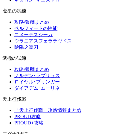
魔星の試練
攻略/報酬まとめ
ペルフィードの性能
コメーテスシーカ
ウラニアスフェララヴドス
陰陽之霊刀
武極の試練
攻略/報酬まとめ
ノルデン･ラブリュス
ロイヤル･ブリンガー
ダイアデム･ムーリネ
天上征伐戦
「天上征伐戦」攻略情報まとめ
PROUD攻略
PROUD+攻略
マグナ3ボス