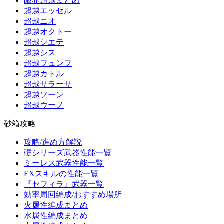
限界超越まとめ
超越エッセル
超越ニオ
超越オクトー
超越シエテ
超越シス
超越フュンフ
超越カトル
超越サラーサ
超越ソーン
超越ウーノ
砂箱攻略
攻略/進め方解説
礎シリーズ武器性能一覧
ミーレス武器性能一覧
EXスキルの性能一覧
『セフィラ』武器一覧
効率周回編成/おすすめ場所
火属性編成まとめ
水属性編成まとめ