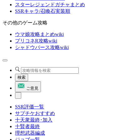
スターレジェンドガチャまとめ
SSRキャラ/召喚石実装順
その他のゲーム攻略
ウマ娘攻略まとめwiki
プリコネR攻略wiki
シャドウバース攻略wiki
検索
ご意見
SSR評価一覧
サプチケおすすめ
十天衆最終･加入
十賢者最終
理想武器編成
ジョブ一覧