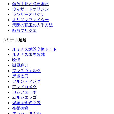
解放手順と必要素材
ウィザードオリジン
ランサーオリジン
オリジンファイター
天醒の蒼玉の入手方法
解放フリクエ
ルミナス超越
ルミナス武器交換セット
ルミナス限界超越
晩蝉
凱風絶刀
フレズヴェルク
黒漆太刀
フルンティング
アンドロメダ
ロムフェーヤ
ムルシエラゴ
温羅面金色之装
布都御魂
エレシュキガル