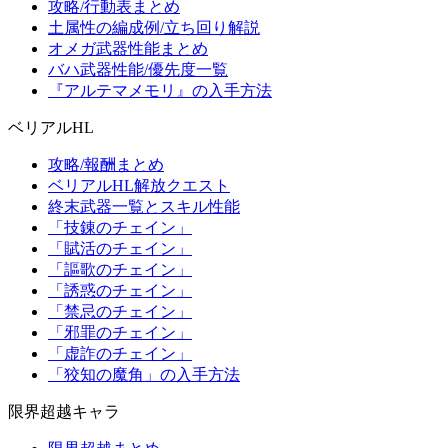
攻略/行動表まとめ
土属性の編成例/立ち回り解説
オメガ武器性能まとめ
バハ武器性能/優先度一覧
『アルテマメモリ』の入手方法
ベリアルHL
攻略/報酬まとめ
ベリアルHL解放クエスト
終末武器一覧とスキル性能
「技錬のチェイン」
「賦活のチェイン」
「謳歌のチェイン」
「誘惑のチェイン」
「禁忌のチェイン」
「邪罪のチェイン」
「虚詐のチェイン」
「狡知の魔角」の入手方法
限界超越キャラ