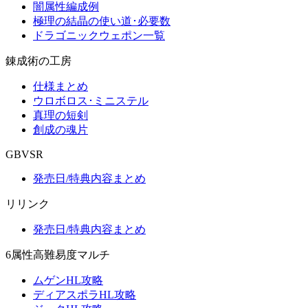
闇属性編成例
極理の結晶の使い道･必要数
ドラゴニックウェポン一覧
錬成術の工房
仕様まとめ
ウロボロス･ミニステル
真理の短剣
創成の魂片
GBVSR
発売日/特典内容まとめ
リリンク
発売日/特典内容まとめ
6属性高難易度マルチ
ムゲンHL攻略
ディアスポラHL攻略