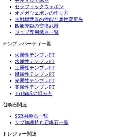
召喚マルチ武器
セラフィックウェポン
オメガウェポンの作り方
古戦場武器の性能と属性変更先
四象降臨の交換武器
ジョブ専用武器一覧
テンプレパーティ一覧
火属性テンプレPT
水属性テンプレPT
土属性テンプレPT
風属性テンプレPT
光属性テンプレPT
闇属性テンプレPT
ToT編成の組み方
召喚石関連
SSR召喚石一覧
サブ加護持ち召喚石一覧
トレジャー関連