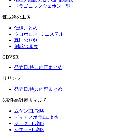
ドラゴニックウェポン一覧
錬成術の工房
仕様まとめ
ウロボロス･ミニステル
真理の短剣
創成の魂片
GBVSR
発売日/特典内容まとめ
リリンク
発売日/特典内容まとめ
6属性高難易度マルチ
ムゲンHL攻略
ディアスポラHL攻略
ジークHL攻略
シエテHL攻略