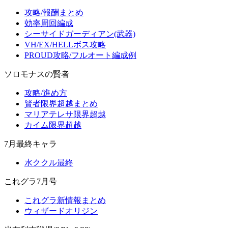
攻略/報酬まとめ
効率周回編成
シーサイドガーディアン(武器)
VH/EX/HELLボス攻略
PROUD攻略/フルオート編成例
ソロモナスの賢者
攻略/進め方
賢者限界超越まとめ
マリアテレサ限界超越
カイム限界超越
7月最終キャラ
水ククル最終
これグラ7月号
これグラ新情報まとめ
ウィザードオリジン