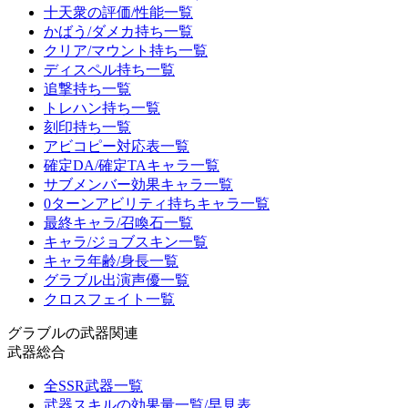
十天衆の評価/性能一覧
かばう/ダメカ持ち一覧
クリア/マウント持ち一覧
ディスペル持ち一覧
追撃持ち一覧
トレハン持ち一覧
刻印持ち一覧
アビコピー対応表一覧
確定DA/確定TAキャラ一覧
サブメンバー効果キャラ一覧
0ターンアビリティ持ちキャラ一覧
最終キャラ/召喚石一覧
キャラ/ジョブスキン一覧
キャラ年齢/身長一覧
グラブル出演声優一覧
クロスフェイト一覧
グラブルの武器関連
武器総合
全SSR武器一覧
武器スキルの効果量一覧/早見表