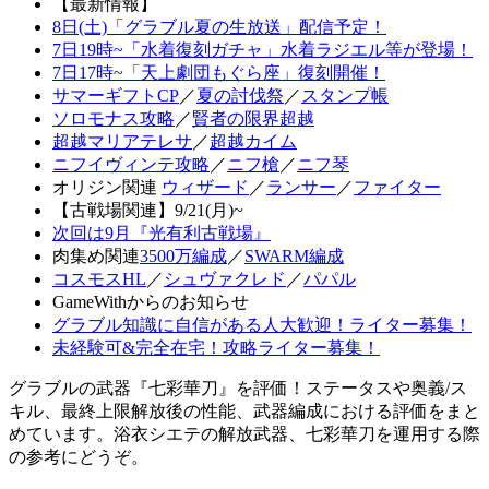
【最新情報】
8日(土)「グラブル夏の生放送」配信予定！
7日19時~「水着復刻ガチャ」水着ラジエル等が登場！
7日17時~「天上劇団もぐら座」復刻開催！
サマーギフトCP
／
夏の討伐祭
／
スタンプ帳
ソロモナス攻略
／
賢者の限界超越
超越マリアテレサ
／
超越カイム
ニフイヴィンテ攻略
／
ニフ槍
／
ニフ琴
オリジン関連
ウィザード
／
ランサー
／
ファイター
【古戦場関連】9/21(月)~
次回は9月『光有利古戦場』
肉集め関連
3500万編成
／
SWARM編成
コスモスHL
／
シュヴァクレド
／
パパル
GameWithからのお知らせ
グラブル知識に自信がある人大歓迎！ライター募集！
未経験可&完全在宅！攻略ライター募集！
グラブルの武器『七彩華刀』を評価！ステータスや奥義/ス
キル、最終上限解放後の性能、武器編成における評価をまと
めています。浴衣シエテの解放武器、七彩華刀を運用する際
の参考にどうぞ。