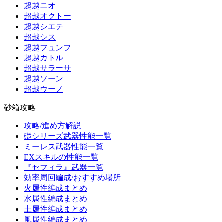
超越ニオ
超越オクトー
超越シエテ
超越シス
超越フュンフ
超越カトル
超越サラーサ
超越ソーン
超越ウーノ
砂箱攻略
攻略/進め方解説
礎シリーズ武器性能一覧
ミーレス武器性能一覧
EXスキルの性能一覧
『セフィラ』武器一覧
効率周回編成/おすすめ場所
火属性編成まとめ
水属性編成まとめ
土属性編成まとめ
風属性編成まとめ