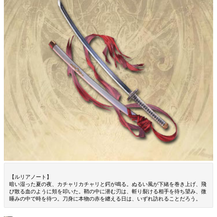
【ルリアノート】
暗い湿った夏の夜、カチャリカチャリと鍔が鳴る。ぬるい風が下緒を巻き上げ、飛
び散る血のように頬を叩いた。鞘の中に潜む刃は、斬り裂ける相手を待ち望み、微
睡みの中で時を待つ。刀身に本物の赤を纏える日は、いずれ訪れることだろう。