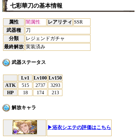
七彩華刀の基本情報
属性
闇属性
レアリティ
SSR
武器種
刀
分類
レジェンドガチャ
最終解放
実装済み
武器ステータス
Lv1
Lv100
Lv150
ATK
515
2737
3293
HP
18
174
213
解放キャラ
▶浴衣シエテの評価はこちら