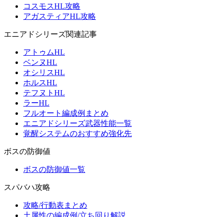
コスモスHL攻略
アガスティアHL攻略
エニアドシリーズ関連記事
アトゥムHL
ベンヌHL
オシリスHL
ホルスHL
テフヌトHL
ラーHL
フルオート編成例まとめ
エニアドシリーズ武器性能一覧
覚醒システムのおすすめ強化先
ボスの防御値
ボスの防御値一覧
スパバハ攻略
攻略/行動表まとめ
土属性の編成例/立ち回り解説