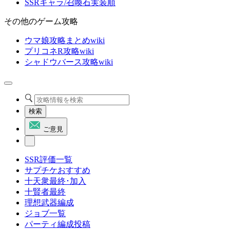
SSRキャラ/召喚石実装順
その他のゲーム攻略
ウマ娘攻略まとめwiki
プリコネR攻略wiki
シャドウバース攻略wiki
検索
ご意見
SSR評価一覧
サプチケおすすめ
十天衆最終･加入
十賢者最終
理想武器編成
ジョブ一覧
パーティ編成投稿