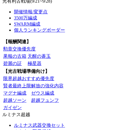
光有利古戦場(9/21~9/28)
開催情報/変更点
3500万編成
SWARM編成
個人ランキングボーダー
【報酬関連】
勲章交換優先度
果報の古箱
天醒の蒼玉
碧麗の証
極星器
【光古戦場準備向け】
限界超越おすすめ優先度
賢者最終上限解放の強化内容
マグナ編成
ゼウス編成
超越ソーン
超越フュンフ
ガイゼン
ルミナス超越
ルミナス武器交換セット