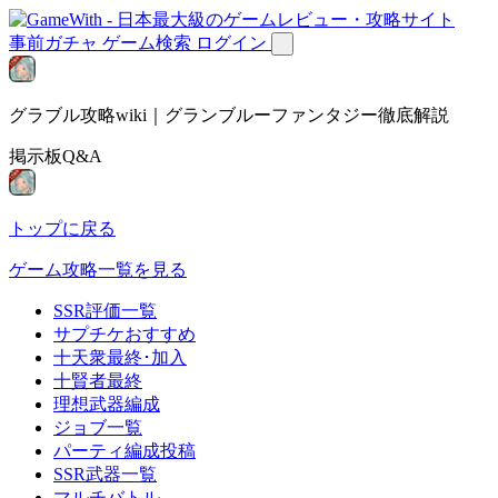
事前ガチャ
ゲーム検索
ログイン
グラブル攻略wiki｜グランブルーファンタジー徹底解説
掲示板Q&A
トップに戻る
ゲーム攻略一覧を見る
SSR評価一覧
サプチケおすすめ
十天衆最終･加入
十賢者最終
理想武器編成
ジョブ一覧
パーティ編成投稿
SSR武器一覧
マルチバトル