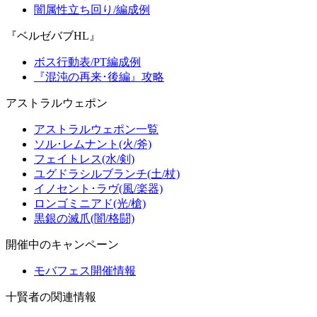
闇属性立ち回り/編成例
『ベルゼバブHL』
ボス行動表/PT編成例
『混沌の再来･後編』攻略
アストラルウェポン
アストラルウェポン一覧
ソル･レムナント(火/斧)
フェイトレス(水/剣)
ユグドラシルブランチ(土/杖)
イノセント･ラヴ(風/楽器)
ロンゴミニアド(光/槍)
黒銀の滅爪(闇/格闘)
開催中のキャンペーン
モバフェス開催情報
十賢者の関連情報