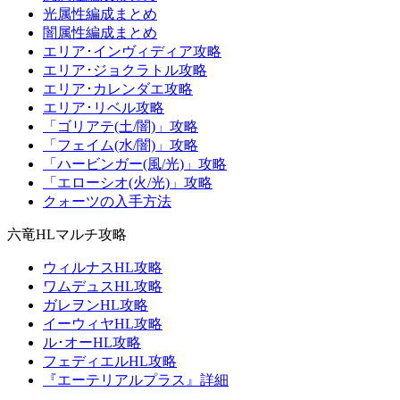
光属性編成まとめ
闇属性編成まとめ
エリア･インヴィディア攻略
エリア･ジョクラトル攻略
エリア･カレンダエ攻略
エリア･リベル攻略
「ゴリアテ(土/闇)」攻略
「フェイム(水/闇)」攻略
「ハービンガー(風/光)」攻略
「エローシオ(火/光)」攻略
クォーツの入手方法
六竜HLマルチ攻略
ウィルナスHL攻略
ワムデュスHL攻略
ガレヲンHL攻略
イーウィヤHL攻略
ル･オーHL攻略
フェディエルHL攻略
『エーテリアルプラス』詳細