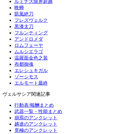
ルミナス限界超越
晩蝉
凱風絶刀
フレズヴェルク
黒漆太刀
フルンティング
アンドロメダ
ロムフェーヤ
ムルシエラゴ
温羅面金色之装
布都御魂
エレシュキガル
ゾーシモス
エルモート最終
ヴェルサシア関連記事
行動表/報酬まとめ
武器一覧・性能まとめ
崩焉のアンクレット
越達のアンクレット
竟極のアンクレット