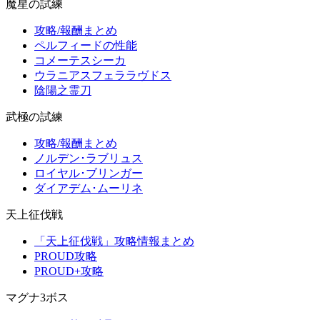
魔星の試練
攻略/報酬まとめ
ペルフィードの性能
コメーテスシーカ
ウラニアスフェララヴドス
陰陽之霊刀
武極の試練
攻略/報酬まとめ
ノルデン･ラブリュス
ロイヤル･ブリンガー
ダイアデム･ムーリネ
天上征伐戦
「天上征伐戦」攻略情報まとめ
PROUD攻略
PROUD+攻略
マグナ3ボス