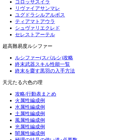
コロッサスイラ
リヴァイアサンマレ
ユグドラシルアルボス
ティアマトアウラ
シュヴァリエクレド
セレストアーテル
超高難易度ルシファー
ルシファー(スパルシ)攻略
終末武器スキル性能一覧
終末を齎す黒羽の入手方法
天元たる六色の理
攻略/行動表まとめ
火属性編成例
水属性編成例
土属性編成例
風属性編成例
光属性編成例
闇属性編成例
極理の結晶の使い道･必要数