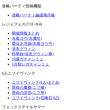
攻略パーティ投稿機能
攻略パーティ編成掲示板
レジェフェス(7/31~8/4)
開催情報まとめ
水着ヨウ(水属性)
愛沿之浮袋(水着ヨウ弓)
浴衣グウィン
炸華紋(浴衣グウィン拳)
10連ガチャシミュ
1点狙いガチャシミュ
6人ニフイヴィンテ
ニフイヴィンテ(6人)まとめ
禁命の魔槍(ニフ槍)
禁命の溟弦(ニフ琴)
ニフイヴィンテ(召喚石)5凸
フォックステイルサマー