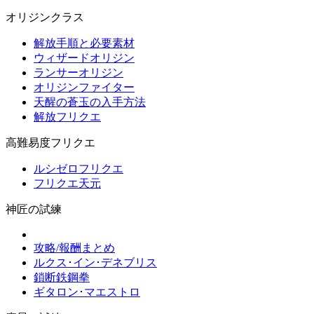
オリジンクラス
解放手順と必要素材
ウィザードオリジン
ランサーオリジン
オリジンファイター
天醒の蒼玉の入手方法
解放フリクエ
高難易度フリクエ
ルシゼロフリクエ
フリクエ天元
神匠の試練
攻略/報酬まとめ
ルクス･イン･デネブリス
鎖断鉄鋼拳
ギタロン･マエストロ