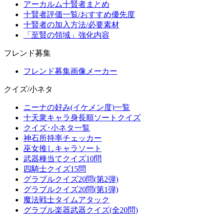
アーカルム十賢者まとめ
十賢者評価一覧/おすすめ優先度
十賢者の加入方法/必要素材
「至賢の領域」強化内容
フレンド募集
フレンド募集画像メーカー
クイズ/小ネタ
ニーナの好み(イケメン度)一覧
十天衆キャラ身長順ソートクイズ
クイズ･小ネタ一覧
神石所持率チェッカー
巫女推しキャラソート
武器種当てクイズ10問
四騎士クイズ15問
グラブルクイズ20問(第2弾)
グラブルクイズ20問(第1弾)
魔法戦士タイムアタック
グラブル楽器武器クイズ(全20問)