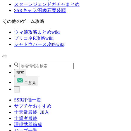
スターレジェンドガチャまとめ
SSRキャラ/召喚石実装順
その他のゲーム攻略
ウマ娘攻略まとめwiki
プリコネR攻略wiki
シャドウバース攻略wiki
検索
ご意見
SSR評価一覧
サプチケおすすめ
十天衆最終･加入
十賢者最終
理想武器編成
ジョブ一覧