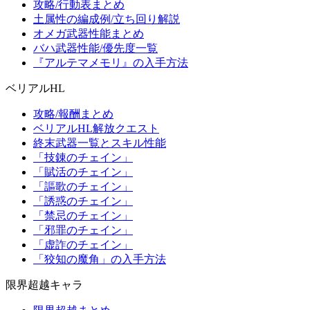
攻略/行動表まとめ
土属性の編成例/立ち回り解説
オメガ武器性能まとめ
バハ武器性能/優先度一覧
『アルテマメモリ』の入手方法
ベリアルHL
攻略/報酬まとめ
ベリアルHL解放クエスト
終末武器一覧とスキル性能
「技錬のチェイン」
「賦活のチェイン」
「謳歌のチェイン」
「誘惑のチェイン」
「禁忌のチェイン」
「邪罪のチェイン」
「虚詐のチェイン」
「狡知の魔角」の入手方法
限界超越キャラ