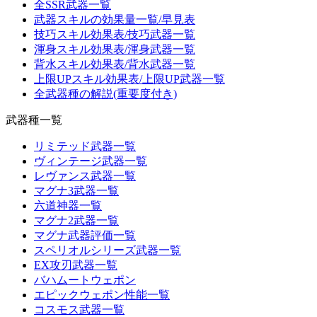
全SSR武器一覧
武器スキルの効果量一覧/早見表
技巧スキル効果表/技巧武器一覧
渾身スキル効果表/渾身武器一覧
背水スキル効果表/背水武器一覧
上限UPスキル効果表/上限UP武器一覧
全武器種の解説(重要度付き)
武器種一覧
リミテッド武器一覧
ヴィンテージ武器一覧
レヴァンス武器一覧
マグナ3武器一覧
六道神器一覧
マグナ2武器一覧
マグナ武器評価一覧
スペリオルシリーズ武器一覧
EX攻刃武器一覧
バハムートウェポン
エピックウェポン性能一覧
コスモス武器一覧