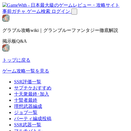
事前ガチャ
ゲーム検索
ログイン
グラブル攻略wiki｜グランブルーファンタジー徹底解説
掲示板Q&A
トップに戻る
ゲーム攻略一覧を見る
SSR評価一覧
サプチケおすすめ
十天衆最終･加入
十賢者最終
理想武器編成
ジョブ一覧
パーティ編成投稿
SSR武器一覧
マルチバトル