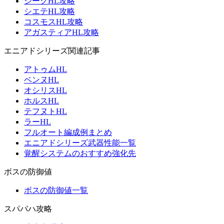
ジークHL攻略
シエテHL攻略
コスモスHL攻略
アガスティアHL攻略
エニアドシリーズ関連記事
アトゥムHL
ベンヌHL
オシリスHL
ホルスHL
テフヌトHL
ラーHL
フルオート編成例まとめ
エニアドシリーズ武器性能一覧
覚醒システムのおすすめ強化先
ボスの防御値
ボスの防御値一覧
スパバハ攻略