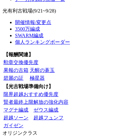
光有利古戦場(9/21~9/28)
開催情報/変更点
3500万編成
SWARM編成
個人ランキングボーダー
【報酬関連】
勲章交換優先度
果報の古箱
天醒の蒼玉
碧麗の証
極星器
【光古戦場準備向け】
限界超越おすすめ優先度
賢者最終上限解放の強化内容
マグナ編成
ゼウス編成
超越ソーン
超越フュンフ
ガイゼン
オリジンクラス