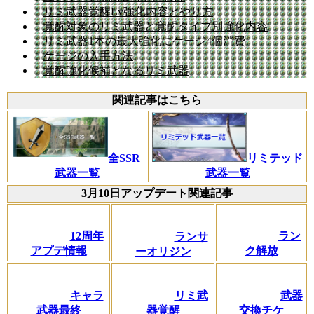
リミ武器覚醒Lv強化内容とやり方
覚醒対象のリミ武器と覚醒タイプ別強化内容
リミ武器1本の最大強化にケージ4個消費
ケージの入手方法
覚醒強化候補となるリミ武器
関連記事はこちら
全SSR
リミテッド
武器一覧
武器一覧
3月10日アップデート関連記事
12周年
ラン
ランサ
アプデ情報
ク解放
ーオリジン
武器
キャラ
リミ武
交換チケ
武器最終
器覚醒