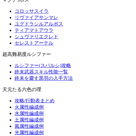
コロッサスイラ
リヴァイアサンマレ
ユグドラシルアルボス
ティアマトアウラ
シュヴァリエクレド
セレストアーテル
超高難易度ルシファー
ルシファー(スパルシ)攻略
終末武器スキル性能一覧
終末を齎す黒羽の入手方法
天元たる六色の理
攻略/行動表まとめ
火属性編成例
水属性編成例
土属性編成例
風属性編成例
光属性編成例