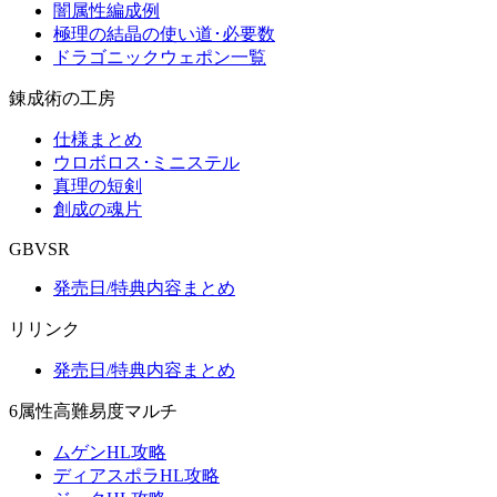
闇属性編成例
極理の結晶の使い道･必要数
ドラゴニックウェポン一覧
錬成術の工房
仕様まとめ
ウロボロス･ミニステル
真理の短剣
創成の魂片
GBVSR
発売日/特典内容まとめ
リリンク
発売日/特典内容まとめ
6属性高難易度マルチ
ムゲンHL攻略
ディアスポラHL攻略