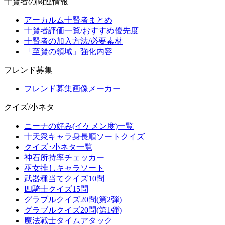
十賢者の関連情報
アーカルム十賢者まとめ
十賢者評価一覧/おすすめ優先度
十賢者の加入方法/必要素材
「至賢の領域」強化内容
フレンド募集
フレンド募集画像メーカー
クイズ/小ネタ
ニーナの好み(イケメン度)一覧
十天衆キャラ身長順ソートクイズ
クイズ･小ネタ一覧
神石所持率チェッカー
巫女推しキャラソート
武器種当てクイズ10問
四騎士クイズ15問
グラブルクイズ20問(第2弾)
グラブルクイズ20問(第1弾)
魔法戦士タイムアタック