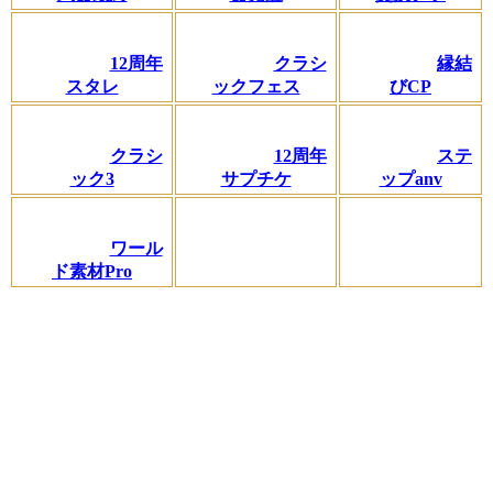
12周年
クラシ
縁結
スタレ
ックフェス
びCP
クラシ
12周年
ステ
ック3
サプチケ
ップanv
ワール
ド素材Pro