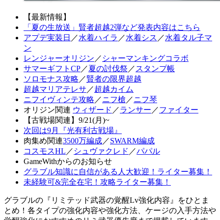
【最新情報】
「夏の生放送」賢者超越2弾など発表内容はこちら
アプデ実装日
／
水着ハイラ
／
水着シス
／
水着タル子マ
ン
レンジャーオリジン
／
シャーマンキングコラボ
サマーギフトCP
／
夏の討伐祭
／
スタンプ帳
ソロモナス攻略
／
賢者の限界超越
超越マリアテレサ
／
超越カイム
ニフイヴィンテ攻略
／
ニフ槍
／
ニフ琴
オリジン関連
ウィザード
／
ランサー
／
ファイター
【古戦場関連】9/21(月)~
次回は9月『光有利古戦場』
肉集め関連
3500万編成
／
SWARM編成
コスモスHL
／
シュヴァクレド
／
パパル
GameWithからのお知らせ
グラブル知識に自信がある人大歓迎！ライター募集！
未経験可&完全在宅！攻略ライター募集！
グラブルの『リミテッド武器の覚醒Lv強化内容』をひとま
とめ！各タイプの強化内容や強化方法、ケージの入手方法や