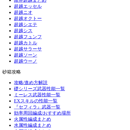
限界超越まとめ
超越エッセル
超越ニオ
超越オクトー
超越シエテ
超越シス
超越フュンフ
超越カトル
超越サラーサ
超越ソーン
超越ウーノ
砂箱攻略
攻略/進め方解説
礎シリーズ武器性能一覧
ミーレス武器性能一覧
EXスキルの性能一覧
『セフィラ』武器一覧
効率周回編成/おすすめ場所
火属性編成まとめ
水属性編成まとめ