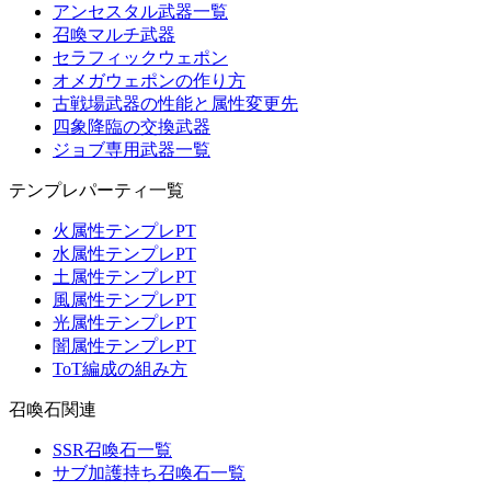
アンセスタル武器一覧
召喚マルチ武器
セラフィックウェポン
オメガウェポンの作り方
古戦場武器の性能と属性変更先
四象降臨の交換武器
ジョブ専用武器一覧
テンプレパーティ一覧
火属性テンプレPT
水属性テンプレPT
土属性テンプレPT
風属性テンプレPT
光属性テンプレPT
闇属性テンプレPT
ToT編成の組み方
召喚石関連
SSR召喚石一覧
サブ加護持ち召喚石一覧