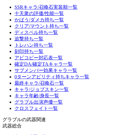
SSRキャラ/召喚石実装順一覧
十天衆の評価/性能一覧
かばう/ダメカ持ち一覧
クリア/マウント持ち一覧
ディスペル持ち一覧
追撃持ち一覧
トレハン持ち一覧
刻印持ち一覧
アビコピー対応表一覧
確定DA/確定TAキャラ一覧
サブメンバー効果キャラ一覧
0ターンアビリティ持ちキャラ一覧
最終キャラ/召喚石一覧
キャラ/ジョブスキン一覧
キャラ年齢/身長一覧
グラブル出演声優一覧
クロスフェイト一覧
グラブルの武器関連
武器総合