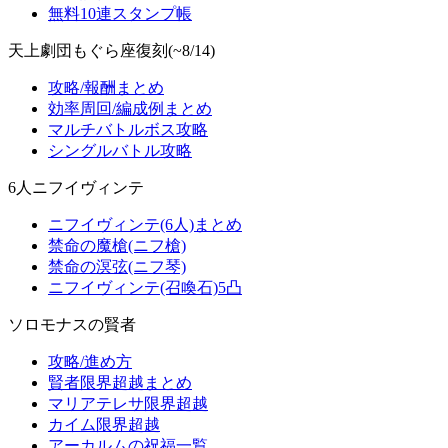
無料10連スタンプ帳
天上劇団もぐら座復刻(~8/14)
攻略/報酬まとめ
効率周回/編成例まとめ
マルチバトルボス攻略
シングルバトル攻略
6人ニフイヴィンテ
ニフイヴィンテ(6人)まとめ
禁命の魔槍(ニフ槍)
禁命の溟弦(ニフ琴)
ニフイヴィンテ(召喚石)5凸
ソロモナスの賢者
攻略/進め方
賢者限界超越まとめ
マリアテレサ限界超越
カイム限界超越
アーカルムの祝福一覧