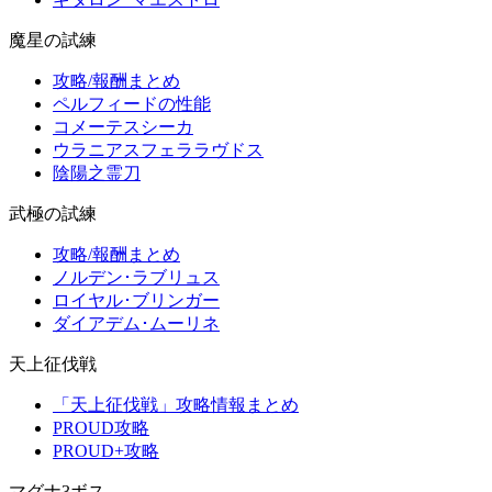
魔星の試練
攻略/報酬まとめ
ペルフィードの性能
コメーテスシーカ
ウラニアスフェララヴドス
陰陽之霊刀
武極の試練
攻略/報酬まとめ
ノルデン･ラブリュス
ロイヤル･ブリンガー
ダイアデム･ムーリネ
天上征伐戦
「天上征伐戦」攻略情報まとめ
PROUD攻略
PROUD+攻略
マグナ3ボス