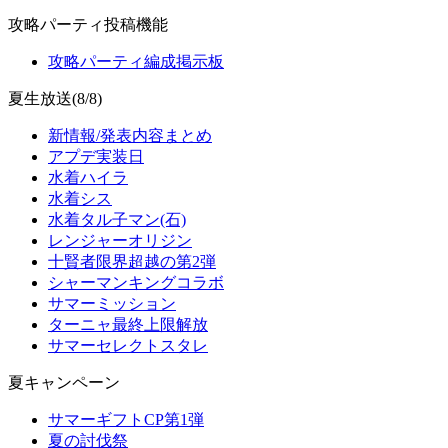
攻略パーティ投稿機能
攻略パーティ編成掲示板
夏生放送(8/8)
新情報/発表内容まとめ
アプデ実装日
水着ハイラ
水着シス
水着タル子マン(石)
レンジャーオリジン
十賢者限界超越の第2弾
シャーマンキングコラボ
サマーミッション
ターニャ最終上限解放
サマーセレクトスタレ
夏キャンペーン
サマーギフトCP第1弾
夏の討伐祭