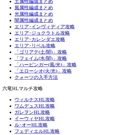
土属性編成まとめ
風属性編成まとめ
光属性編成まとめ
闇属性編成まとめ
エリア･インヴィディア攻略
エリア･ジョクラトル攻略
エリア･カレンダエ攻略
エリア･リベル攻略
「ゴリアテ(土/闇)」攻略
「フェイム(水/闇)」攻略
「ハービンガー(風/光)」攻略
「エローシオ(火/光)」攻略
クォーツの入手方法
六竜HLマルチ攻略
ウィルナスHL攻略
ワムデュスHL攻略
ガレヲンHL攻略
イーウィヤHL攻略
ル･オーHL攻略
フェディエルHL攻略