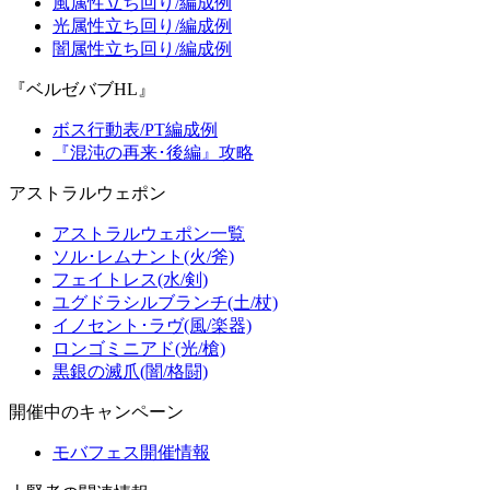
風属性立ち回り/編成例
光属性立ち回り/編成例
闇属性立ち回り/編成例
『ベルゼバブHL』
ボス行動表/PT編成例
『混沌の再来･後編』攻略
アストラルウェポン
アストラルウェポン一覧
ソル･レムナント(火/斧)
フェイトレス(水/剣)
ユグドラシルブランチ(土/杖)
イノセント･ラヴ(風/楽器)
ロンゴミニアド(光/槍)
黒銀の滅爪(闇/格闘)
開催中のキャンペーン
モバフェス開催情報