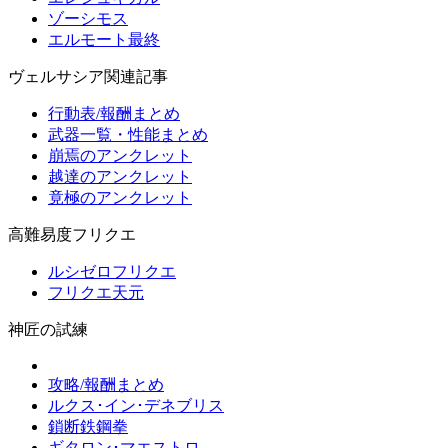
ゾーシモス
エルモート最終
ヴェルサシア関連記事
行動表/報酬まとめ
武器一覧・性能まとめ
崩焉のアンクレット
越達のアンクレット
竟極のアンクレット
高難易度フリクエ
ルシゼロフリクエ
フリクエ天元
神匠の試練
攻略/報酬まとめ
ルクス･イン･デネブリス
鎖断鉄鋼拳
ギタロン･マエストロ