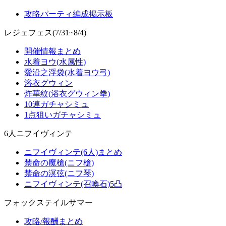
攻略パーティ編成掲示板
レジェフェス(7/31~8/4)
開催情報まとめ
水着ヨウ(水属性)
愛沿之浮袋(水着ヨウ弓)
浴衣グウィン
炸華紋(浴衣グウィン拳)
10連ガチャシミュ
1点狙いガチャシミュ
6人ニフイヴィンテ
ニフイヴィンテ(6人)まとめ
禁命の魔槍(ニフ槍)
禁命の溟弦(ニフ琴)
ニフイヴィンテ(召喚石)5凸
フォックステイルサマー
攻略/報酬まとめ