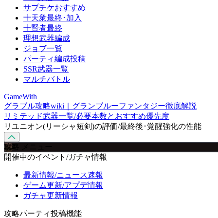
サプチケおすすめ
十天衆最終･加入
十賢者最終
理想武器編成
ジョブ一覧
パーティ編成投稿
SSR武器一覧
マルチバトル
GameWith
グラブル攻略wiki｜グランブルーファンタジー徹底解説
リミテッド武器一覧/必要本数とおすすめ優先度
リユニオン(リーシャ短剣)の評価/最終後･覚醒強化の性能
攻略 メニュー
開催中のイベント/ガチャ情報
最新情報/ニュース速報
ゲーム更新/アプデ情報
ガチャ更新情報
攻略パーティ投稿機能