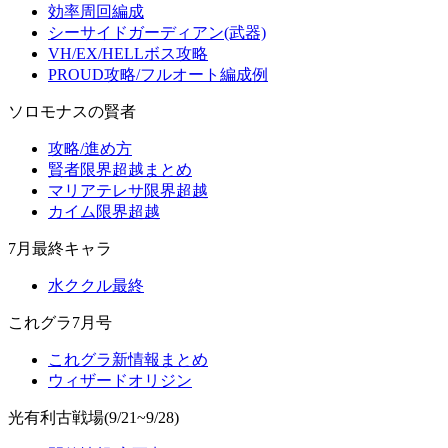
効率周回編成
シーサイドガーディアン(武器)
VH/EX/HELLボス攻略
PROUD攻略/フルオート編成例
ソロモナスの賢者
攻略/進め方
賢者限界超越まとめ
マリアテレサ限界超越
カイム限界超越
7月最終キャラ
水ククル最終
これグラ7月号
これグラ新情報まとめ
ウィザードオリジン
光有利古戦場(9/21~9/28)