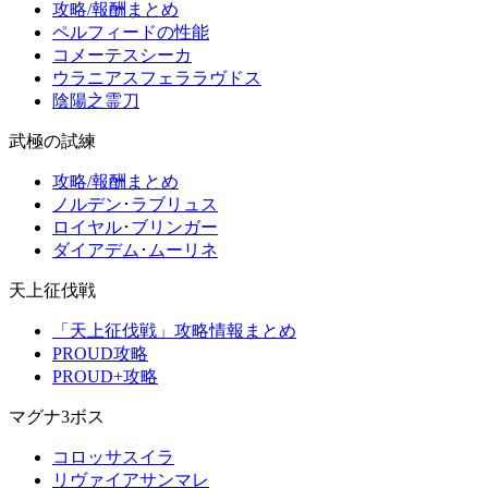
攻略/報酬まとめ
ペルフィードの性能
コメーテスシーカ
ウラニアスフェララヴドス
陰陽之霊刀
武極の試練
攻略/報酬まとめ
ノルデン･ラブリュス
ロイヤル･ブリンガー
ダイアデム･ムーリネ
天上征伐戦
「天上征伐戦」攻略情報まとめ
PROUD攻略
PROUD+攻略
マグナ3ボス
コロッサスイラ
リヴァイアサンマレ