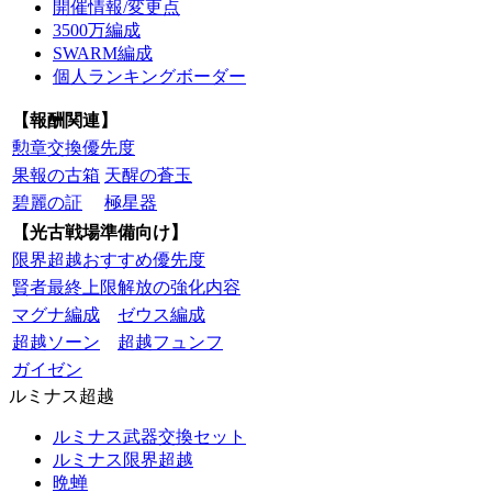
開催情報/変更点
3500万編成
SWARM編成
個人ランキングボーダー
【報酬関連】
勲章交換優先度
果報の古箱
天醒の蒼玉
碧麗の証
極星器
【光古戦場準備向け】
限界超越おすすめ優先度
賢者最終上限解放の強化内容
マグナ編成
ゼウス編成
超越ソーン
超越フュンフ
ガイゼン
ルミナス超越
ルミナス武器交換セット
ルミナス限界超越
晩蝉