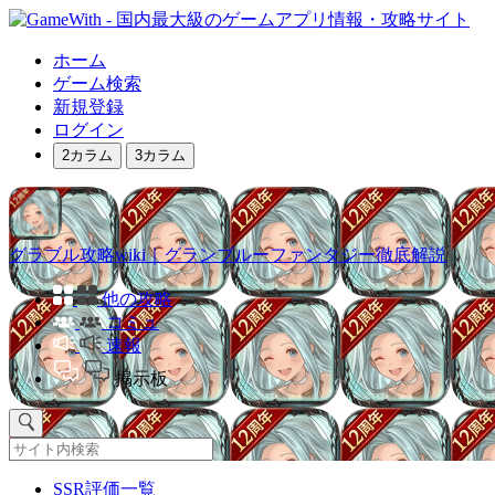
ホーム
ゲーム検索
新規登録
ログイン
2カラム
3カラム
グラブル攻略wiki｜グランブルーファンタジー徹底解説
他の攻略
コミュ
速報
掲示板
SSR評価一覧