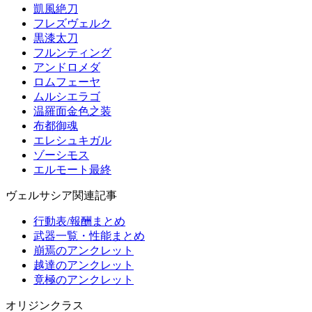
凱風絶刀
フレズヴェルク
黒漆太刀
フルンティング
アンドロメダ
ロムフェーヤ
ムルシエラゴ
温羅面金色之装
布都御魂
エレシュキガル
ゾーシモス
エルモート最終
ヴェルサシア関連記事
行動表/報酬まとめ
武器一覧・性能まとめ
崩焉のアンクレット
越達のアンクレット
竟極のアンクレット
オリジンクラス