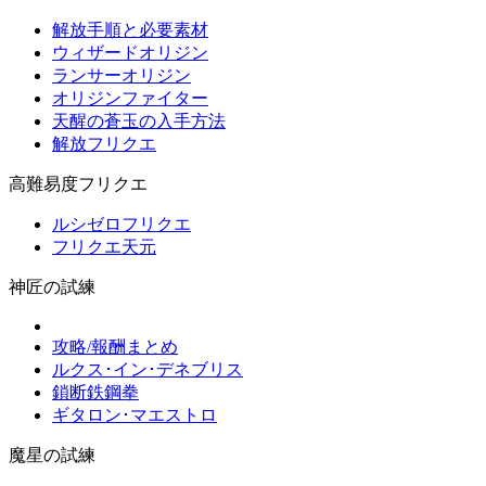
解放手順と必要素材
ウィザードオリジン
ランサーオリジン
オリジンファイター
天醒の蒼玉の入手方法
解放フリクエ
高難易度フリクエ
ルシゼロフリクエ
フリクエ天元
神匠の試練
攻略/報酬まとめ
ルクス･イン･デネブリス
鎖断鉄鋼拳
ギタロン･マエストロ
魔星の試練