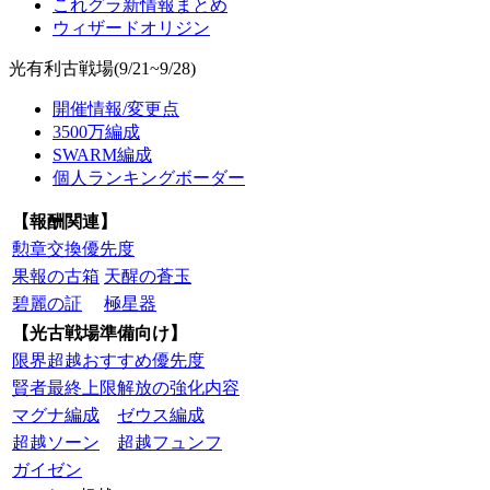
これグラ新情報まとめ
ウィザードオリジン
光有利古戦場(9/21~9/28)
開催情報/変更点
3500万編成
SWARM編成
個人ランキングボーダー
【報酬関連】
勲章交換優先度
果報の古箱
天醒の蒼玉
碧麗の証
極星器
【光古戦場準備向け】
限界超越おすすめ優先度
賢者最終上限解放の強化内容
マグナ編成
ゼウス編成
超越ソーン
超越フュンフ
ガイゼン