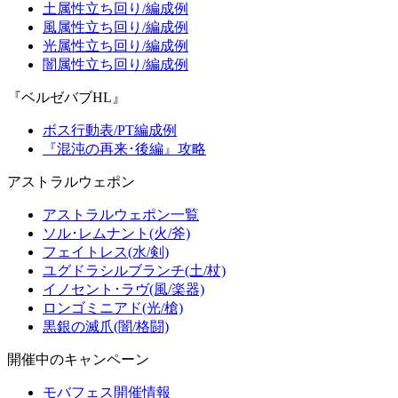
土属性立ち回り/編成例
風属性立ち回り/編成例
光属性立ち回り/編成例
闇属性立ち回り/編成例
『ベルゼバブHL』
ボス行動表/PT編成例
『混沌の再来･後編』攻略
アストラルウェポン
アストラルウェポン一覧
ソル･レムナント(火/斧)
フェイトレス(水/剣)
ユグドラシルブランチ(土/杖)
イノセント･ラヴ(風/楽器)
ロンゴミニアド(光/槍)
黒銀の滅爪(闇/格闘)
開催中のキャンペーン
モバフェス開催情報