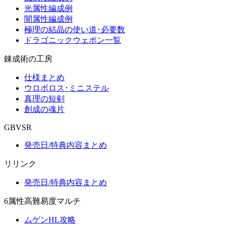
光属性編成例
闇属性編成例
極理の結晶の使い道･必要数
ドラゴニックウェポン一覧
錬成術の工房
仕様まとめ
ウロボロス･ミニステル
真理の短剣
創成の魂片
GBVSR
発売日/特典内容まとめ
リリンク
発売日/特典内容まとめ
6属性高難易度マルチ
ムゲンHL攻略