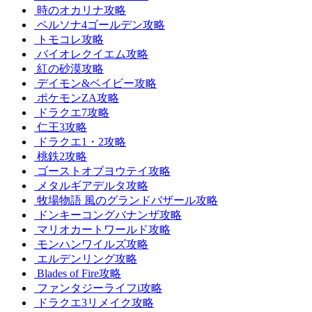
時のオカリナ攻略
ペルソナ4ゴールデン攻略
トモコレ攻略
バイオレクイエム攻略
紅の砂漠攻略
デイモン&ベイビー攻略
ポケモンZA攻略
ドラクエ7攻略
仁王3攻略
ドラクエ1・2攻略
桃鉄2攻略
ゴーストオブヨウテイ攻略
メタルギアデルタ攻略
牧場物語 風のグランドバザール攻略
ドンキーコングバナンザ攻略
マリオカートワールド攻略
モンハンワイルズ攻略
エルデンリング攻略
Blades of Fire攻略
ファンタジーライフi攻略
ドラクエ3リメイク攻略