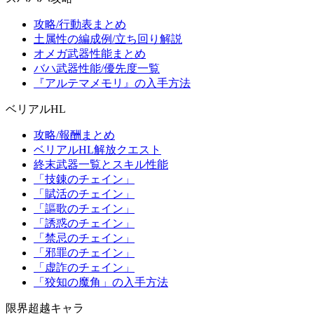
攻略/行動表まとめ
土属性の編成例/立ち回り解説
オメガ武器性能まとめ
バハ武器性能/優先度一覧
『アルテマメモリ』の入手方法
ベリアルHL
攻略/報酬まとめ
ベリアルHL解放クエスト
終末武器一覧とスキル性能
「技錬のチェイン」
「賦活のチェイン」
「謳歌のチェイン」
「誘惑のチェイン」
「禁忌のチェイン」
「邪罪のチェイン」
「虚詐のチェイン」
「狡知の魔角」の入手方法
限界超越キャラ