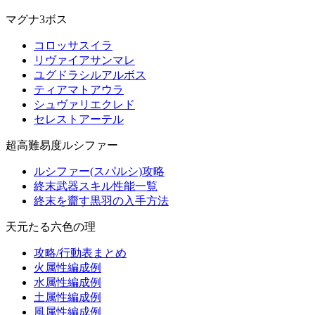
マグナ3ボス
コロッサスイラ
リヴァイアサンマレ
ユグドラシルアルボス
ティアマトアウラ
シュヴァリエクレド
セレストアーテル
超高難易度ルシファー
ルシファー(スパルシ)攻略
終末武器スキル性能一覧
終末を齎す黒羽の入手方法
天元たる六色の理
攻略/行動表まとめ
火属性編成例
水属性編成例
土属性編成例
風属性編成例