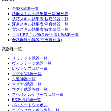
全SSR武器一覧
武器スキルの効果量一覧/早見表
技巧スキル効果表/技巧武器一覧
渾身スキル効果表/渾身武器一覧
背水スキル効果表/背水武器一覧
上限UPスキル効果表/上限UP武器一覧
全武器種の解説(重要度付き)
武器種一覧
リミテッド武器一覧
ヴィンテージ武器一覧
レヴァンス武器一覧
マグナ3武器一覧
六道神器一覧
マグナ2武器一覧
マグナ武器評価一覧
スペリオルシリーズ武器一覧
EX攻刃武器一覧
バハムートウェポン
エピックウェポン性能一覧