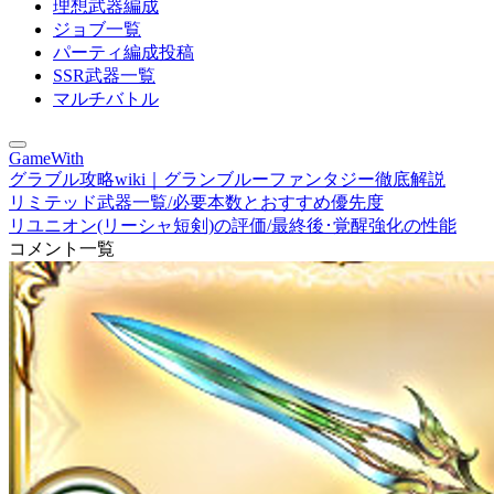
理想武器編成
ジョブ一覧
パーティ編成投稿
SSR武器一覧
マルチバトル
GameWith
グラブル攻略wiki｜グランブルーファンタジー徹底解説
リミテッド武器一覧/必要本数とおすすめ優先度
リユニオン(リーシャ短剣)の評価/最終後･覚醒強化の性能
コメント一覧