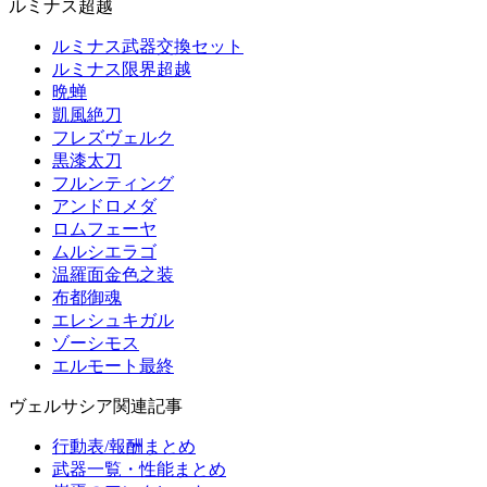
ルミナス超越
ルミナス武器交換セット
ルミナス限界超越
晩蝉
凱風絶刀
フレズヴェルク
黒漆太刀
フルンティング
アンドロメダ
ロムフェーヤ
ムルシエラゴ
温羅面金色之装
布都御魂
エレシュキガル
ゾーシモス
エルモート最終
ヴェルサシア関連記事
行動表/報酬まとめ
武器一覧・性能まとめ