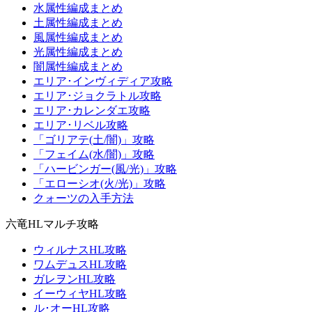
水属性編成まとめ
土属性編成まとめ
風属性編成まとめ
光属性編成まとめ
闇属性編成まとめ
エリア･インヴィディア攻略
エリア･ジョクラトル攻略
エリア･カレンダエ攻略
エリア･リベル攻略
「ゴリアテ(土/闇)」攻略
「フェイム(水/闇)」攻略
「ハービンガー(風/光)」攻略
「エローシオ(火/光)」攻略
クォーツの入手方法
六竜HLマルチ攻略
ウィルナスHL攻略
ワムデュスHL攻略
ガレヲンHL攻略
イーウィヤHL攻略
ル･オーHL攻略