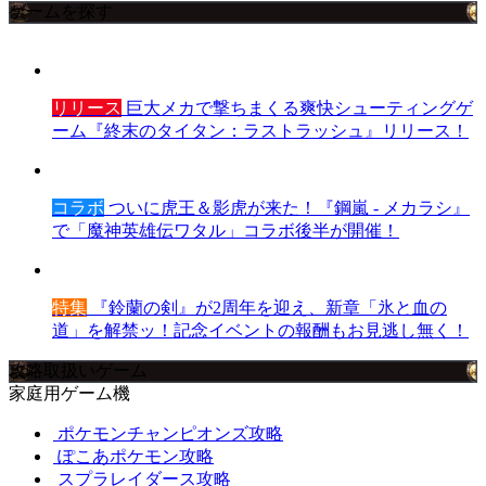
ゲームを探す
リリース
巨大メカで撃ちまくる爽快シューティングゲ
ーム『終末のタイタン：ラストラッシュ』リリース！
コラボ
ついに虎王＆影虎が来た！『鋼嵐 - メカラシ』
で「魔神英雄伝ワタル」コラボ後半が開催！
特集
『鈴蘭の剣』が2周年を迎え、新章「氷と血の
道」を解禁ッ！記念イベントの報酬もお見逃し無く！
攻略取扱いゲーム
家庭用ゲーム機
ポケモンチャンピオンズ攻略
ぽこあポケモン攻略
スプラレイダース攻略