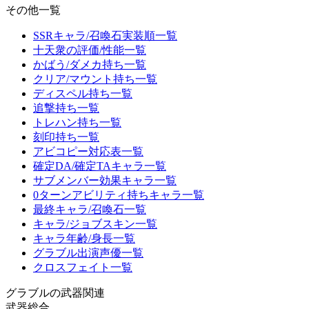
その他一覧
SSRキャラ/召喚石実装順一覧
十天衆の評価/性能一覧
かばう/ダメカ持ち一覧
クリア/マウント持ち一覧
ディスペル持ち一覧
追撃持ち一覧
トレハン持ち一覧
刻印持ち一覧
アビコピー対応表一覧
確定DA/確定TAキャラ一覧
サブメンバー効果キャラ一覧
0ターンアビリティ持ちキャラ一覧
最終キャラ/召喚石一覧
キャラ/ジョブスキン一覧
キャラ年齢/身長一覧
グラブル出演声優一覧
クロスフェイト一覧
グラブルの武器関連
武器総合