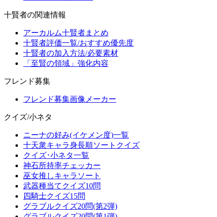
十賢者の関連情報
アーカルム十賢者まとめ
十賢者評価一覧/おすすめ優先度
十賢者の加入方法/必要素材
「至賢の領域」強化内容
フレンド募集
フレンド募集画像メーカー
クイズ/小ネタ
ニーナの好み(イケメン度)一覧
十天衆キャラ身長順ソートクイズ
クイズ･小ネタ一覧
神石所持率チェッカー
巫女推しキャラソート
武器種当てクイズ10問
四騎士クイズ15問
グラブルクイズ20問(第2弾)
グラブルクイズ20問(第1弾)