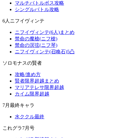
マルチバトルボス攻略
シングルバトル攻略
6人ニフイヴィンテ
ニフイヴィンテ(6人)まとめ
禁命の魔槍(ニフ槍)
禁命の溟弦(ニフ琴)
ニフイヴィンテ(召喚石)5凸
ソロモナスの賢者
攻略/進め方
賢者限界超越まとめ
マリアテレサ限界超越
カイム限界超越
7月最終キャラ
水ククル最終
これグラ7月号