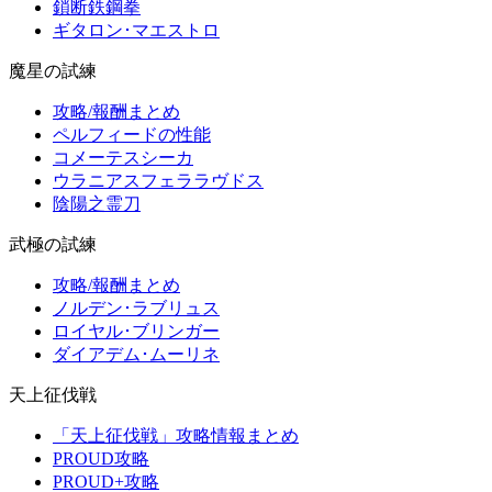
鎖断鉄鋼拳
ギタロン･マエストロ
魔星の試練
攻略/報酬まとめ
ペルフィードの性能
コメーテスシーカ
ウラニアスフェララヴドス
陰陽之霊刀
武極の試練
攻略/報酬まとめ
ノルデン･ラブリュス
ロイヤル･ブリンガー
ダイアデム･ムーリネ
天上征伐戦
「天上征伐戦」攻略情報まとめ
PROUD攻略
PROUD+攻略