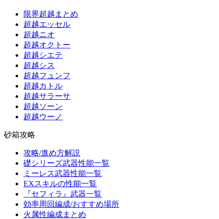
限界超越まとめ
超越エッセル
超越ニオ
超越オクトー
超越シエテ
超越シス
超越フュンフ
超越カトル
超越サラーサ
超越ソーン
超越ウーノ
砂箱攻略
攻略/進め方解説
礎シリーズ武器性能一覧
ミーレス武器性能一覧
EXスキルの性能一覧
『セフィラ』武器一覧
効率周回編成/おすすめ場所
火属性編成まとめ