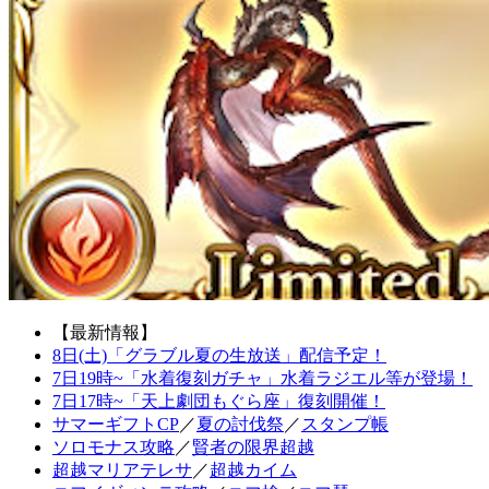
【最新情報】
8日(土)「グラブル夏の生放送」配信予定！
7日19時~「水着復刻ガチャ」水着ラジエル等が登場！
7日17時~「天上劇団もぐら座」復刻開催！
サマーギフトCP
／
夏の討伐祭
／
スタンプ帳
ソロモナス攻略
／
賢者の限界超越
超越マリアテレサ
／
超越カイム