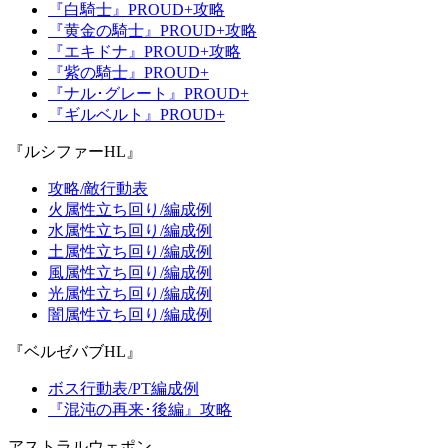
『白騎士』PROUD+攻略
『黄金の騎士』PROUD+攻略
『エキドナ』PROUD+攻略
『紫の騎士』PROUD+
『ナル･グレート』PROUD+
『ギルベルト』PROUD+
『ルシファーHL』
攻略/敵行動表
火属性立ち回り/編成例
水属性立ち回り/編成例
土属性立ち回り/編成例
風属性立ち回り/編成例
光属性立ち回り/編成例
闇属性立ち回り/編成例
『ベルゼバブHL』
ボス行動表/PT編成例
『混沌の再来･後編』攻略
アストラルウェポン