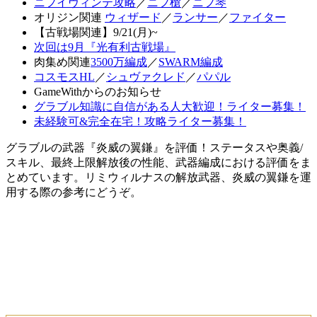
ニフイヴィンテ攻略
／
ニフ槍
／
ニフ琴
オリジン関連
ウィザード
／
ランサー
／
ファイター
【古戦場関連】9/21(月)~
次回は9月『光有利古戦場』
肉集め関連
3500万編成
／
SWARM編成
コスモスHL
／
シュヴァクレド
／
パパル
GameWithからのお知らせ
グラブル知識に自信がある人大歓迎！ライター募集！
未経験可&完全在宅！攻略ライター募集！
グラブルの武器『炎威の翼鎌』を評価！ステータスや奥義/
スキル、最終上限解放後の性能、武器編成における評価をま
とめています。リミウィルナスの解放武器、炎威の翼鎌を運
用する際の参考にどうぞ。