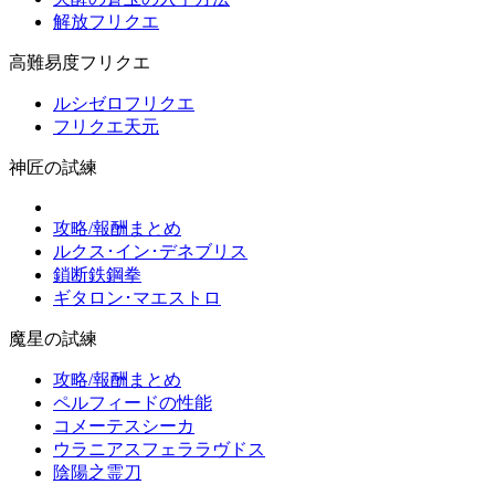
解放フリクエ
高難易度フリクエ
ルシゼロフリクエ
フリクエ天元
神匠の試練
攻略/報酬まとめ
ルクス･イン･デネブリス
鎖断鉄鋼拳
ギタロン･マエストロ
魔星の試練
攻略/報酬まとめ
ペルフィードの性能
コメーテスシーカ
ウラニアスフェララヴドス
陰陽之霊刀