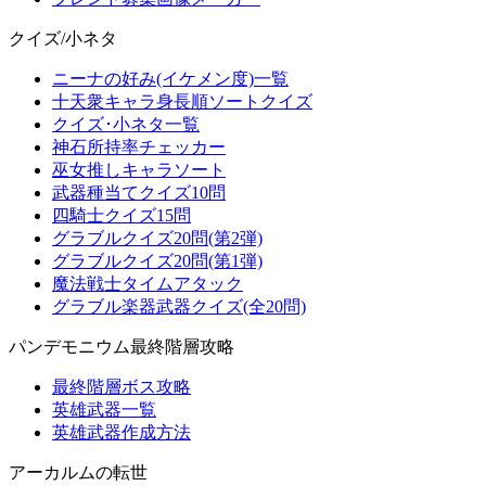
クイズ/小ネタ
ニーナの好み(イケメン度)一覧
十天衆キャラ身長順ソートクイズ
クイズ･小ネタ一覧
神石所持率チェッカー
巫女推しキャラソート
武器種当てクイズ10問
四騎士クイズ15問
グラブルクイズ20問(第2弾)
グラブルクイズ20問(第1弾)
魔法戦士タイムアタック
グラブル楽器武器クイズ(全20問)
パンデモニウム最終階層攻略
最終階層ボス攻略
英雄武器一覧
英雄武器作成方法
アーカルムの転世