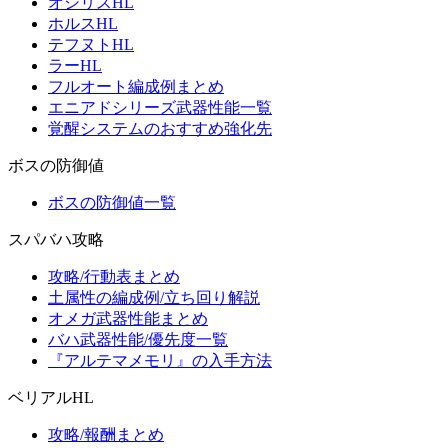
オシリスHL
ホルスHL
テフヌトHL
ラーHL
フルオート編成例まとめ
エニアドシリーズ武器性能一覧
覚醒システムのおすすめ強化先
ボスの防御値
ボスの防御値一覧
スパバハ攻略
攻略/行動表まとめ
土属性の編成例/立ち回り解説
オメガ武器性能まとめ
バハ武器性能/優先度一覧
『アルテマメモリ』の入手方法
ベリアルHL
攻略/報酬まとめ