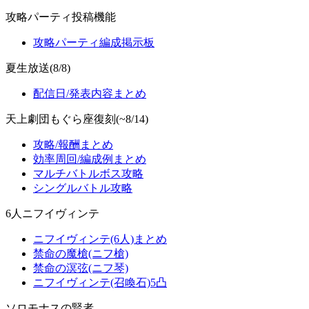
攻略パーティ投稿機能
攻略パーティ編成掲示板
夏生放送(8/8)
配信日/発表内容まとめ
天上劇団もぐら座復刻(~8/14)
攻略/報酬まとめ
効率周回/編成例まとめ
マルチバトルボス攻略
シングルバトル攻略
6人ニフイヴィンテ
ニフイヴィンテ(6人)まとめ
禁命の魔槍(ニフ槍)
禁命の溟弦(ニフ琴)
ニフイヴィンテ(召喚石)5凸
ソロモナスの賢者