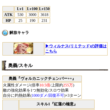
Lv1
Lv100
Lv150
ATK
530
3000
3618
HP
25
190
231
解放キャラ
▶ウィルナス(リミテッド)の評価は
こちら
奥義/スキル
奥義『ヴォルカニックチェンバー++』
火属性ダメージ(倍率
10.5倍
/上限約
255万
)
敵の強化効果を1つ無効化/スロウ効果
自分に灼熱効果(
1000ダメ/回復不可
)×3ターン
スキル1『紅蓮の極意』