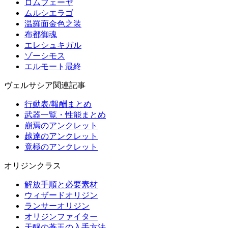
ロムフェーヤ
ムルシエラゴ
温羅面金色之装
布都御魂
エレシュキガル
ゾーシモス
エルモート最終
ヴェルサシア関連記事
行動表/報酬まとめ
武器一覧・性能まとめ
崩焉のアンクレット
越達のアンクレット
竟極のアンクレット
オリジンクラス
解放手順と必要素材
ウィザードオリジン
ランサーオリジン
オリジンファイター
天醒の蒼玉の入手方法