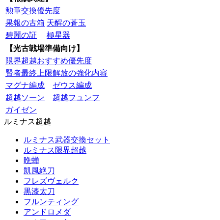
勲章交換優先度
果報の古箱
天醒の蒼玉
碧麗の証
極星器
【光古戦場準備向け】
限界超越おすすめ優先度
賢者最終上限解放の強化内容
マグナ編成
ゼウス編成
超越ソーン
超越フュンフ
ガイゼン
ルミナス超越
ルミナス武器交換セット
ルミナス限界超越
晩蝉
凱風絶刀
フレズヴェルク
黒漆太刀
フルンティング
アンドロメダ