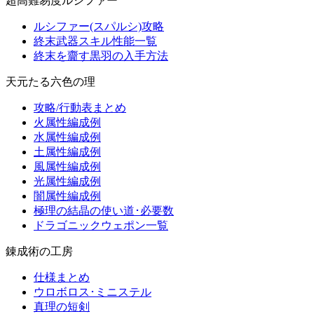
超高難易度ルシファー
ルシファー(スパルシ)攻略
終末武器スキル性能一覧
終末を齎す黒羽の入手方法
天元たる六色の理
攻略/行動表まとめ
火属性編成例
水属性編成例
土属性編成例
風属性編成例
光属性編成例
闇属性編成例
極理の結晶の使い道･必要数
ドラゴニックウェポン一覧
錬成術の工房
仕様まとめ
ウロボロス･ミニステル
真理の短剣