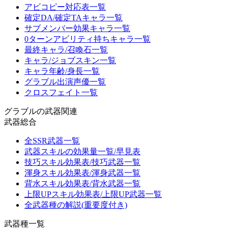
アビコピー対応表一覧
確定DA/確定TAキャラ一覧
サブメンバー効果キャラ一覧
0ターンアビリティ持ちキャラ一覧
最終キャラ/召喚石一覧
キャラ/ジョブスキン一覧
キャラ年齢/身長一覧
グラブル出演声優一覧
クロスフェイト一覧
グラブルの武器関連
武器総合
全SSR武器一覧
武器スキルの効果量一覧/早見表
技巧スキル効果表/技巧武器一覧
渾身スキル効果表/渾身武器一覧
背水スキル効果表/背水武器一覧
上限UPスキル効果表/上限UP武器一覧
全武器種の解説(重要度付き)
武器種一覧