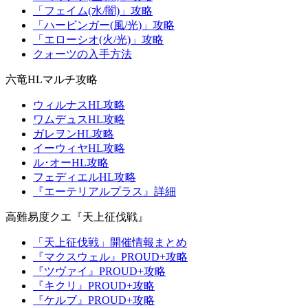
「フェイム(水/闇)」攻略
「ハービンガー(風/光)」攻略
「エローシオ(火/光)」攻略
クォーツの入手方法
六竜HLマルチ攻略
ウィルナスHL攻略
ワムデュスHL攻略
ガレヲンHL攻略
イーウィヤHL攻略
ル･オーHL攻略
フェディエルHL攻略
『エーテリアルプラス』詳細
高難易度クエ『天上征伐戦』
「天上征伐戦」開催情報まとめ
『マクスウェル』PROUD+攻略
『ツヴァイ』PROUD+攻略
『キクリ』PROUD+攻略
『ケルブ』PROUD+攻略