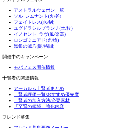
アストラルウェポン一覧
ソル･レムナント(火/斧)
フェイトレス(水/剣)
ユグドラシルブランチ(土/杖)
イノセント･ラヴ(風/楽器)
ロンゴミニアド(光/槍)
黒銀の滅爪(闇/格闘)
開催中のキャンペーン
モバフェス開催情報
十賢者の関連情報
アーカルム十賢者まとめ
十賢者評価一覧/おすすめ優先度
十賢者の加入方法/必要素材
「至賢の領域」強化内容
フレンド募集
フレンド募集画像メーカー