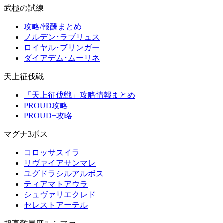
武極の試練
攻略/報酬まとめ
ノルデン･ラブリュス
ロイヤル･ブリンガー
ダイアデム･ムーリネ
天上征伐戦
「天上征伐戦」攻略情報まとめ
PROUD攻略
PROUD+攻略
マグナ3ボス
コロッサスイラ
リヴァイアサンマレ
ユグドラシルアルボス
ティアマトアウラ
シュヴァリエクレド
セレストアーテル