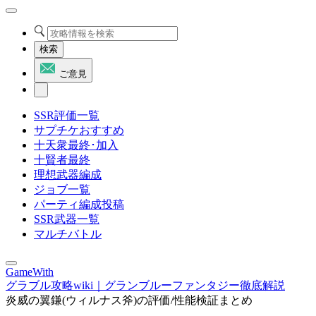
検索
ご意見
SSR評価一覧
サプチケおすすめ
十天衆最終･加入
十賢者最終
理想武器編成
ジョブ一覧
パーティ編成投稿
SSR武器一覧
マルチバトル
GameWith
グラブル攻略wiki｜グランブルーファンタジー徹底解説
炎威の翼鎌(ウィルナス斧)の評価/性能検証まとめ