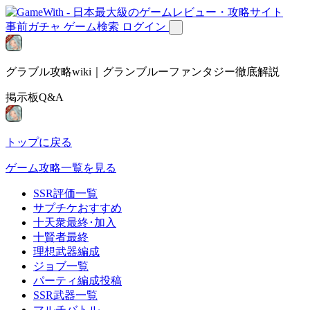
事前ガチャ
ゲーム検索
ログイン
グラブル攻略wiki｜グランブルーファンタジー徹底解説
掲示板Q&A
トップに戻る
ゲーム攻略一覧を見る
SSR評価一覧
サプチケおすすめ
十天衆最終･加入
十賢者最終
理想武器編成
ジョブ一覧
パーティ編成投稿
SSR武器一覧
マルチバトル