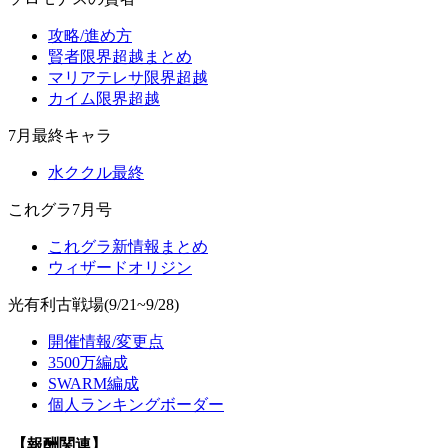
攻略/進め方
賢者限界超越まとめ
マリアテレサ限界超越
カイム限界超越
7月最終キャラ
水ククル最終
これグラ7月号
これグラ新情報まとめ
ウィザードオリジン
光有利古戦場(9/21~9/28)
開催情報/変更点
3500万編成
SWARM編成
個人ランキングボーダー
【報酬関連】