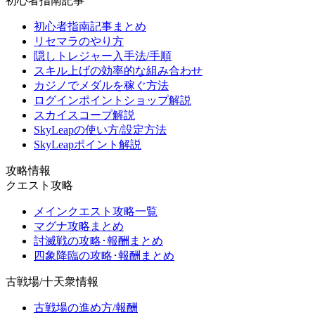
初心者指南記事
初心者指南記事まとめ
リセマラのやり方
隠しトレジャー入手法/手順
スキル上げの効率的な組み合わせ
カジノでメダルを稼ぐ方法
ログインポイントショップ解説
スカイスコープ解説
SkyLeapの使い方/設定方法
SkyLeapポイント解説
攻略情報
クエスト攻略
メインクエスト攻略一覧
マグナ攻略まとめ
討滅戦の攻略･報酬まとめ
四象降臨の攻略･報酬まとめ
古戦場/十天衆情報
古戦場の進め方/報酬