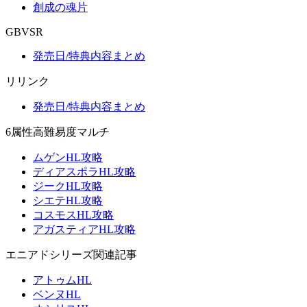
創成の魂片
GBVSR
発売日/特典内容まとめ
リリンク
発売日/特典内容まとめ
6属性高難易度マルチ
ムゲンHL攻略
ディアスポラHL攻略
ジークHL攻略
シエテHL攻略
コスモスHL攻略
アガスティアHL攻略
エニアドシリーズ関連記事
アトゥムHL
ベンヌHL