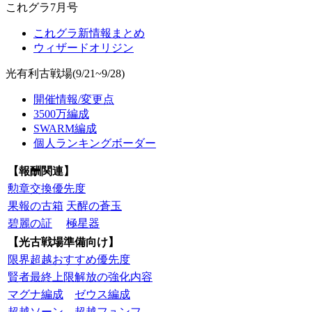
これグラ7月号
これグラ新情報まとめ
ウィザードオリジン
光有利古戦場(9/21~9/28)
開催情報/変更点
3500万編成
SWARM編成
個人ランキングボーダー
【報酬関連】
勲章交換優先度
果報の古箱
天醒の蒼玉
碧麗の証
極星器
【光古戦場準備向け】
限界超越おすすめ優先度
賢者最終上限解放の強化内容
マグナ編成
ゼウス編成
超越ソーン
超越フュンフ