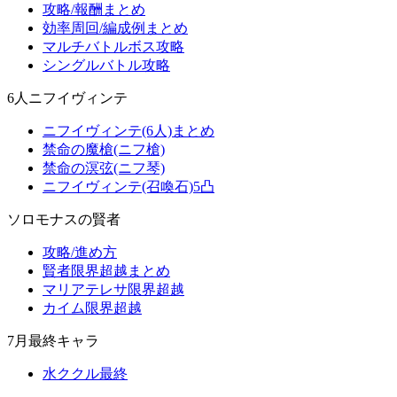
攻略/報酬まとめ
効率周回/編成例まとめ
マルチバトルボス攻略
シングルバトル攻略
6人ニフイヴィンテ
ニフイヴィンテ(6人)まとめ
禁命の魔槍(ニフ槍)
禁命の溟弦(ニフ琴)
ニフイヴィンテ(召喚石)5凸
ソロモナスの賢者
攻略/進め方
賢者限界超越まとめ
マリアテレサ限界超越
カイム限界超越
7月最終キャラ
水ククル最終