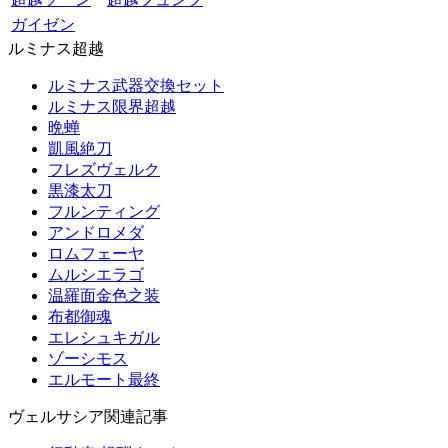
ガイゼン
ルミナス超越
ルミナス武器交換セット
ルミナス限界超越
晩蝉
凱風絶刀
フレズヴェルク
黒漆太刀
フルンティング
アンドロメダ
ロムフェーヤ
ムルシエラゴ
温羅面金色之装
布都御魂
エレシュキガル
ゾーシモス
エルモート最終
ヴェルサシア関連記事