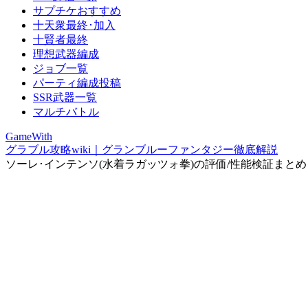
サプチケおすすめ
十天衆最終･加入
十賢者最終
理想武器編成
ジョブ一覧
パーティ編成投稿
SSR武器一覧
マルチバトル
GameWith
グラブル攻略wiki｜グランブルーファンタジー徹底解説
ソーレ･インテンソ(水着ラガッツォ拳)の評価/性能検証まとめ