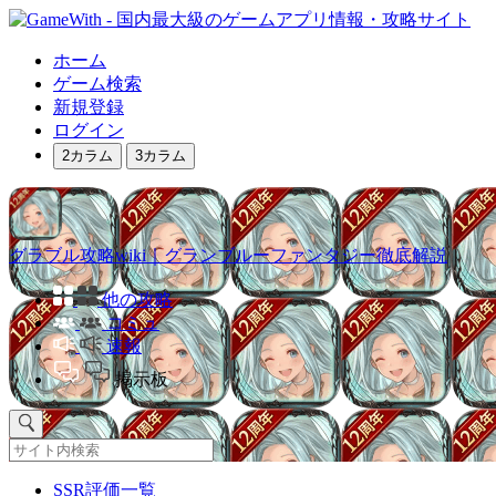
ホーム
ゲーム検索
新規登録
ログイン
2カラム
3カラム
グラブル攻略wiki｜グランブルーファンタジー徹底解説
他の攻略
コミュ
速報
掲示板
SSR評価一覧