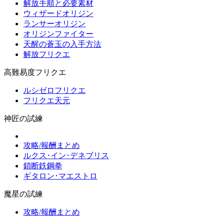
解放手順と必要素材
ウィザードオリジン
ランサーオリジン
オリジンファイター
天醒の蒼玉の入手方法
解放フリクエ
高難易度フリクエ
ルシゼロフリクエ
フリクエ天元
神匠の試練
攻略/報酬まとめ
ルクス･イン･デネブリス
鎖断鉄鋼拳
ギタロン･マエストロ
魔星の試練
攻略/報酬まとめ