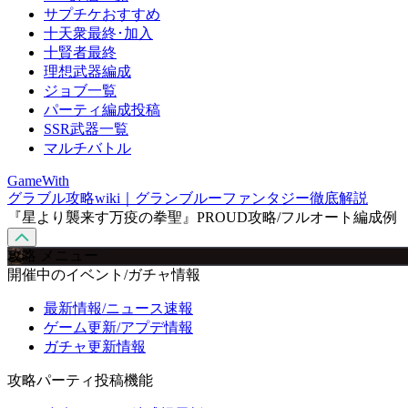
サプチケおすすめ
十天衆最終･加入
十賢者最終
理想武器編成
ジョブ一覧
パーティ編成投稿
SSR武器一覧
マルチバトル
GameWith
グラブル攻略wiki｜グランブルーファンタジー徹底解説
『星より襲来す万疫の拳聖』PROUD攻略/フルオート編成例
攻略 メニュー
開催中のイベント/ガチャ情報
最新情報/ニュース速報
ゲーム更新/アプデ情報
ガチャ更新情報
攻略パーティ投稿機能