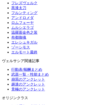
フレズヴェルク
黒漆太刀
フルンティング
アンドロメダ
ロムフェーヤ
ムルシエラゴ
温羅面金色之装
布都御魂
エレシュキガル
ゾーシモス
エルモート最終
ヴェルサシア関連記事
行動表/報酬まとめ
武器一覧・性能まとめ
崩焉のアンクレット
越達のアンクレット
竟極のアンクレット
オリジンクラス