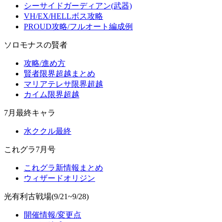
シーサイドガーディアン(武器)
VH/EX/HELLボス攻略
PROUD攻略/フルオート編成例
ソロモナスの賢者
攻略/進め方
賢者限界超越まとめ
マリアテレサ限界超越
カイム限界超越
7月最終キャラ
水ククル最終
これグラ7月号
これグラ新情報まとめ
ウィザードオリジン
光有利古戦場(9/21~9/28)
開催情報/変更点