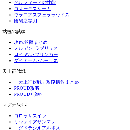
ペルフィードの性能
コメーテスシーカ
ウラニアスフェララヴドス
陰陽之霊刀
武極の試練
攻略/報酬まとめ
ノルデン･ラブリュス
ロイヤル･ブリンガー
ダイアデム･ムーリネ
天上征伐戦
「天上征伐戦」攻略情報まとめ
PROUD攻略
PROUD+攻略
マグナ3ボス
コロッサスイラ
リヴァイアサンマレ
ユグドラシルアルボス