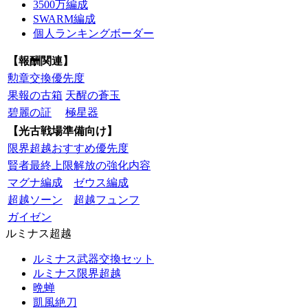
3500万編成
SWARM編成
個人ランキングボーダー
【報酬関連】
勲章交換優先度
果報の古箱
天醒の蒼玉
碧麗の証
極星器
【光古戦場準備向け】
限界超越おすすめ優先度
賢者最終上限解放の強化内容
マグナ編成
ゼウス編成
超越ソーン
超越フュンフ
ガイゼン
ルミナス超越
ルミナス武器交換セット
ルミナス限界超越
晩蝉
凱風絶刀