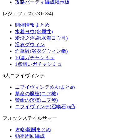
攻略パーティ編成掲示板
レジェフェス(7/31~8/4)
開催情報まとめ
水着ヨウ(水属性)
愛沿之浮袋(水着ヨウ弓)
浴衣グウィン
炸華紋(浴衣グウィン拳)
10連ガチャシミュ
1点狙いガチャシミュ
6人ニフイヴィンテ
ニフイヴィンテ(6人)まとめ
禁命の魔槍(ニフ槍)
禁命の溟弦(ニフ琴)
ニフイヴィンテ(召喚石)5凸
フォックステイルサマー
攻略/報酬まとめ
効率周回編成