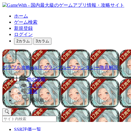
ホーム
ゲーム検索
新規登録
ログイン
2カラム
3カラム
グラブル攻略wiki｜グランブルーファンタジー徹底解説
他の攻略
コミュ
速報
掲示板
SSR評価一覧