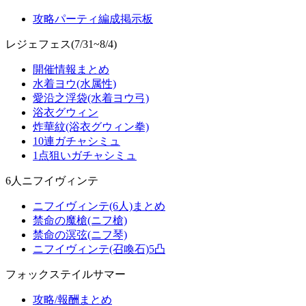
攻略パーティ編成掲示板
レジェフェス(7/31~8/4)
開催情報まとめ
水着ヨウ(水属性)
愛沿之浮袋(水着ヨウ弓)
浴衣グウィン
炸華紋(浴衣グウィン拳)
10連ガチャシミュ
1点狙いガチャシミュ
6人ニフイヴィンテ
ニフイヴィンテ(6人)まとめ
禁命の魔槍(ニフ槍)
禁命の溟弦(ニフ琴)
ニフイヴィンテ(召喚石)5凸
フォックステイルサマー
攻略/報酬まとめ