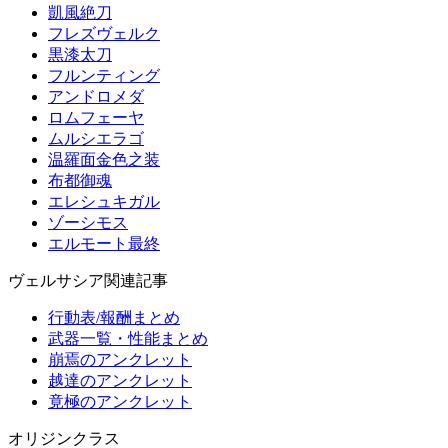
凱風絶刀
フレズヴェルク
黒漆太刀
フルンティング
アンドロメダ
ロムフェーヤ
ムルシエラゴ
温羅面金色之装
布都御魂
エレシュキガル
ゾーシモス
エルモート最終
ヴェルサシア関連記事
行動表/報酬まとめ
武器一覧・性能まとめ
崩焉のアンクレット
越達のアンクレット
竟極のアンクレット
オリジンクラス