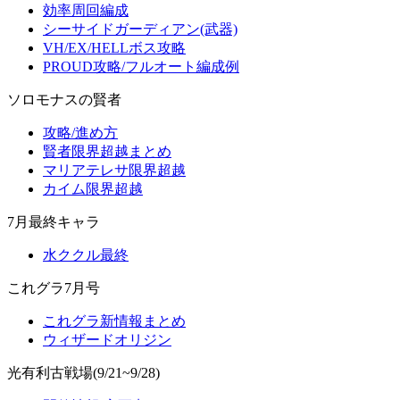
効率周回編成
シーサイドガーディアン(武器)
VH/EX/HELLボス攻略
PROUD攻略/フルオート編成例
ソロモナスの賢者
攻略/進め方
賢者限界超越まとめ
マリアテレサ限界超越
カイム限界超越
7月最終キャラ
水ククル最終
これグラ7月号
これグラ新情報まとめ
ウィザードオリジン
光有利古戦場(9/21~9/28)