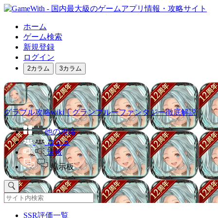
ホーム
ゲーム検索
新規登録
ログイン
2カラム
3カラム
グラブル攻略wiki｜グランブルーファンタジー徹底解説
他の攻略
コミュ
速報
掲示板
SSR評価一覧