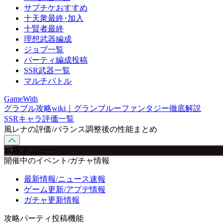
サプチケおすすめ
十天衆最終･加入
十賢者最終
理想武器編成
ジョブ一覧
パーティ編成投稿
SSR武器一覧
マルチバトル
GameWith
グラブル攻略wiki｜グランブルーファンタジー徹底解説
SSRキャラ評価一覧
風レナの評価/バランス調整後の性能まとめ
攻略 メニュー
開催中のイベント/ガチャ情報
最新情報/ニュース速報
ゲーム更新/アプデ情報
ガチャ更新情報
攻略パーティ投稿機能