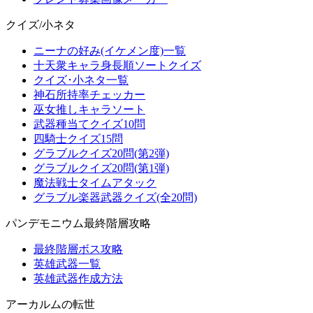
クイズ/小ネタ
ニーナの好み(イケメン度)一覧
十天衆キャラ身長順ソートクイズ
クイズ･小ネタ一覧
神石所持率チェッカー
巫女推しキャラソート
武器種当てクイズ10問
四騎士クイズ15問
グラブルクイズ20問(第2弾)
グラブルクイズ20問(第1弾)
魔法戦士タイムアタック
グラブル楽器武器クイズ(全20問)
パンデモニウム最終階層攻略
最終階層ボス攻略
英雄武器一覧
英雄武器作成方法
アーカルムの転世