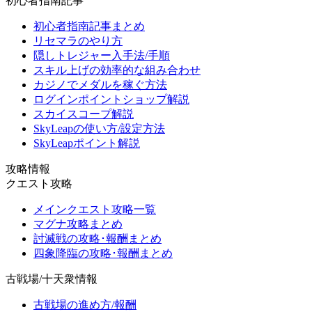
初心者指南記事
初心者指南記事まとめ
リセマラのやり方
隠しトレジャー入手法/手順
スキル上げの効率的な組み合わせ
カジノでメダルを稼ぐ方法
ログインポイントショップ解説
スカイスコープ解説
SkyLeapの使い方/設定方法
SkyLeapポイント解説
攻略情報
クエスト攻略
メインクエスト攻略一覧
マグナ攻略まとめ
討滅戦の攻略･報酬まとめ
四象降臨の攻略･報酬まとめ
古戦場/十天衆情報
古戦場の進め方/報酬