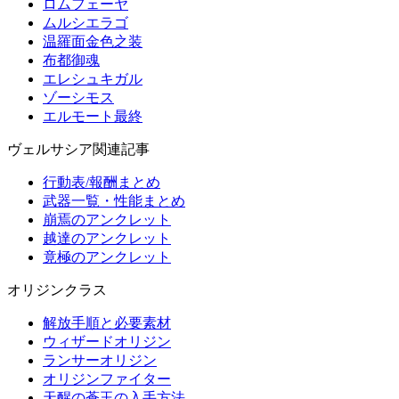
ロムフェーヤ
ムルシエラゴ
温羅面金色之装
布都御魂
エレシュキガル
ゾーシモス
エルモート最終
ヴェルサシア関連記事
行動表/報酬まとめ
武器一覧・性能まとめ
崩焉のアンクレット
越達のアンクレット
竟極のアンクレット
オリジンクラス
解放手順と必要素材
ウィザードオリジン
ランサーオリジン
オリジンファイター
天醒の蒼玉の入手方法