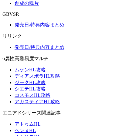
創成の魂片
GBVSR
発売日/特典内容まとめ
リリンク
発売日/特典内容まとめ
6属性高難易度マルチ
ムゲンHL攻略
ディアスポラHL攻略
ジークHL攻略
シエテHL攻略
コスモスHL攻略
アガスティアHL攻略
エニアドシリーズ関連記事
アトゥムHL
ベンヌHL