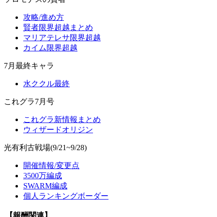
攻略/進め方
賢者限界超越まとめ
マリアテレサ限界超越
カイム限界超越
7月最終キャラ
水ククル最終
これグラ7月号
これグラ新情報まとめ
ウィザードオリジン
光有利古戦場(9/21~9/28)
開催情報/変更点
3500万編成
SWARM編成
個人ランキングボーダー
【報酬関連】