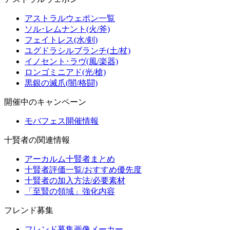
アストラルウェポン一覧
ソル･レムナント(火/斧)
フェイトレス(水/剣)
ユグドラシルブランチ(土/杖)
イノセント･ラヴ(風/楽器)
ロンゴミニアド(光/槍)
黒銀の滅爪(闇/格闘)
開催中のキャンペーン
モバフェス開催情報
十賢者の関連情報
アーカルム十賢者まとめ
十賢者評価一覧/おすすめ優先度
十賢者の加入方法/必要素材
「至賢の領域」強化内容
フレンド募集
フレンド募集画像メーカー