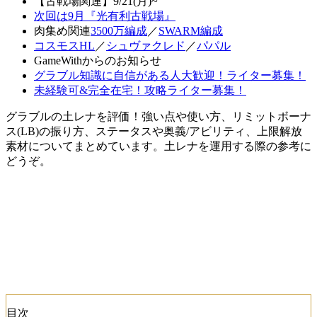
【古戦場関連】9/21(月)~
次回は9月『光有利古戦場』
肉集め関連
3500万編成
／
SWARM編成
コスモスHL
／
シュヴァクレド
／
パパル
GameWithからのお知らせ
グラブル知識に自信がある人大歓迎！ライター募集！
未経験可&完全在宅！攻略ライター募集！
グラブルの土レナを評価！強い点や使い方、リミットボーナ
ス(LB)の振り方、ステータスや奥義/アビリティ、上限解放
素材についてまとめています。土レナを運用する際の参考に
どうぞ。
目次