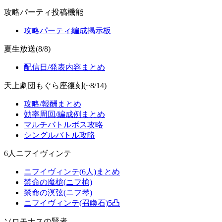
攻略パーティ投稿機能
攻略パーティ編成掲示板
夏生放送(8/8)
配信日/発表内容まとめ
天上劇団もぐら座復刻(~8/14)
攻略/報酬まとめ
効率周回/編成例まとめ
マルチバトルボス攻略
シングルバトル攻略
6人ニフイヴィンテ
ニフイヴィンテ(6人)まとめ
禁命の魔槍(ニフ槍)
禁命の溟弦(ニフ琴)
ニフイヴィンテ(召喚石)5凸
ソロモナスの賢者