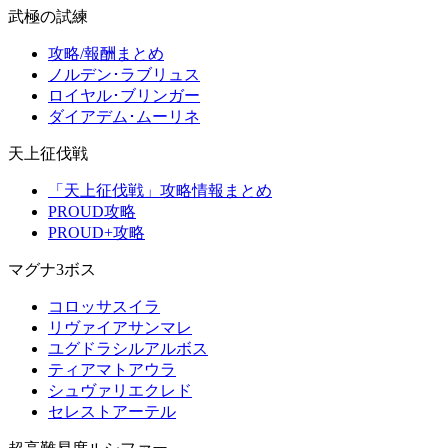
武極の試練
攻略/報酬まとめ
ノルデン･ラブリュス
ロイヤル･ブリンガー
ダイアデム･ムーリネ
天上征伐戦
「天上征伐戦」攻略情報まとめ
PROUD攻略
PROUD+攻略
マグナ3ボス
コロッサスイラ
リヴァイアサンマレ
ユグドラシルアルボス
ティアマトアウラ
シュヴァリエクレド
セレストアーテル