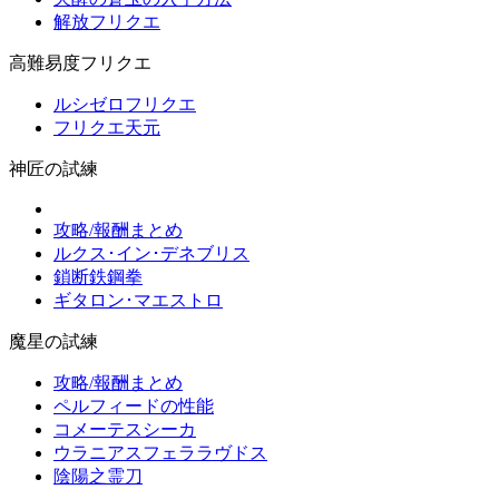
解放フリクエ
高難易度フリクエ
ルシゼロフリクエ
フリクエ天元
神匠の試練
攻略/報酬まとめ
ルクス･イン･デネブリス
鎖断鉄鋼拳
ギタロン･マエストロ
魔星の試練
攻略/報酬まとめ
ペルフィードの性能
コメーテスシーカ
ウラニアスフェララヴドス
陰陽之霊刀