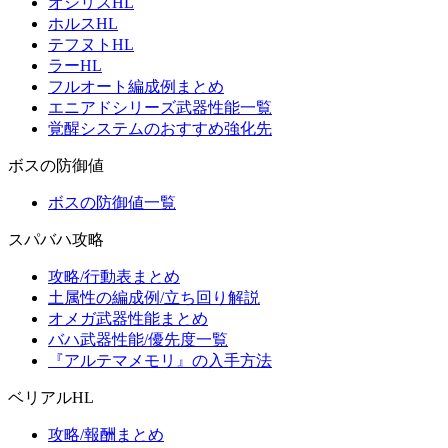
オシリスHL
ホルスHL
テフヌトHL
ラーHL
フルオート編成例まとめ
エニアドシリーズ武器性能一覧
覚醒システムのおすすめ強化先
ボスの防御値
ボスの防御値一覧
スパバハ攻略
攻略/行動表まとめ
土属性の編成例/立ち回り解説
オメガ武器性能まとめ
バハ武器性能/優先度一覧
『アルテマメモリ』の入手方法
ベリアルHL
攻略/報酬まとめ