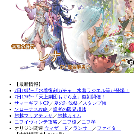
【最新情報】
7日19時~「水着復刻ガチャ」水着ラジエル等が登場！
7日17時~「天上劇団もぐら座」復刻開催！
サマーギフトCP
／
夏の討伐祭
／
スタンプ帳
ソロモナス攻略
／
賢者の限界超越
超越マリアテレサ
／
超越カイム
ニフイヴィンテ攻略
／
ニフ槍
／
ニフ琴
オリジン関連
ウィザード
／
ランサー
／
ファイター