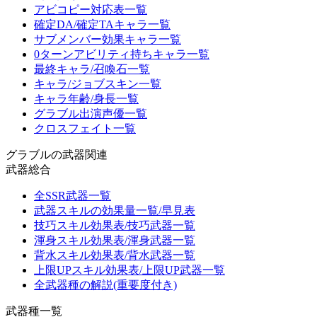
アビコピー対応表一覧
確定DA/確定TAキャラ一覧
サブメンバー効果キャラ一覧
0ターンアビリティ持ちキャラ一覧
最終キャラ/召喚石一覧
キャラ/ジョブスキン一覧
キャラ年齢/身長一覧
グラブル出演声優一覧
クロスフェイト一覧
グラブルの武器関連
武器総合
全SSR武器一覧
武器スキルの効果量一覧/早見表
技巧スキル効果表/技巧武器一覧
渾身スキル効果表/渾身武器一覧
背水スキル効果表/背水武器一覧
上限UPスキル効果表/上限UP武器一覧
全武器種の解説(重要度付き)
武器種一覧