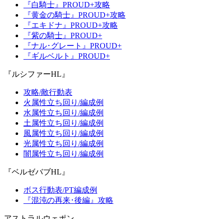
『白騎士』PROUD+攻略
『黄金の騎士』PROUD+攻略
『エキドナ』PROUD+攻略
『紫の騎士』PROUD+
『ナル･グレート』PROUD+
『ギルベルト』PROUD+
『ルシファーHL』
攻略/敵行動表
火属性立ち回り/編成例
水属性立ち回り/編成例
土属性立ち回り/編成例
風属性立ち回り/編成例
光属性立ち回り/編成例
闇属性立ち回り/編成例
『ベルゼバブHL』
ボス行動表/PT編成例
『混沌の再来･後編』攻略
アストラルウェポン