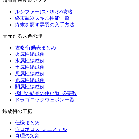
超高難易度ルシファー
ルシファー(スパルシ)攻略
終末武器スキル性能一覧
終末を齎す黒羽の入手方法
天元たる六色の理
攻略/行動表まとめ
火属性編成例
水属性編成例
土属性編成例
風属性編成例
光属性編成例
闇属性編成例
極理の結晶の使い道･必要数
ドラゴニックウェポン一覧
錬成術の工房
仕様まとめ
ウロボロス･ミニステル
真理の短剣