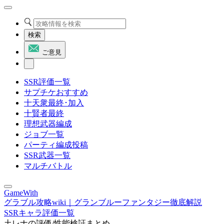
検索
ご意見
SSR評価一覧
サプチケおすすめ
十天衆最終･加入
十賢者最終
理想武器編成
ジョブ一覧
パーティ編成投稿
SSR武器一覧
マルチバトル
GameWith
グラブル攻略wiki｜グランブルーファンタジー徹底解説
SSRキャラ評価一覧
土レナの評価/性能検証まとめ