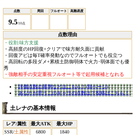
点数
周回
フルオート
高難易度
9.5
/10点
点数理由
・役割:味方支援
・高頻度のHP回復+クリアで味方耐久面に貢献
・回復アビは毎T確率発動なのでフルオートでも役立つ
・高回転の多段ダメ+累積土防御弱体で火力･弱体面でも優
秀
・強敵相手の安定重視フルオート等で起用候補となれる
評価点数の基準などはこちら！(別ページ)
あなたが思うこのキャラの点数は？投稿はこちら！
土レナの基本情報
レア/属性
最大ATK
最大HP
SSR/
土属性
6800
1840