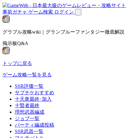
事前ガチャ
ゲーム検索
ログイン
グラブル攻略wiki｜グランブルーファンタジー徹底解説
掲示板Q&A
トップに戻る
ゲーム攻略一覧を見る
SSR評価一覧
サプチケおすすめ
十天衆最終･加入
十賢者最終
理想武器編成
ジョブ一覧
パーティ編成投稿
SSR武器一覧
マルチバトル