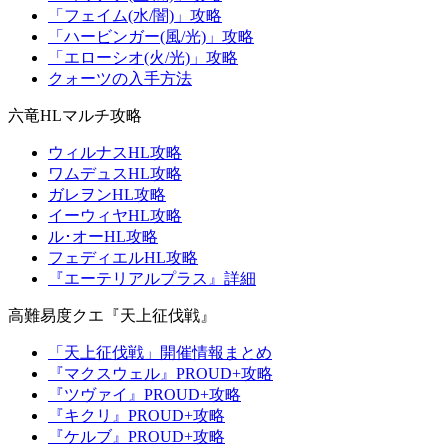
「フェイム(水/闇)」攻略
「ハービンガー(風/光)」攻略
「エローシオ(火/光)」攻略
クォーツの入手方法
六竜HLマルチ攻略
ウィルナスHL攻略
ワムデュスHL攻略
ガレヲンHL攻略
イーウィヤHL攻略
ル･オーHL攻略
フェディエルHL攻略
『エーテリアルプラス』詳細
高難易度クエ『天上征伐戦』
「天上征伐戦」開催情報まとめ
『マクスウェル』PROUD+攻略
『ツヴァイ』PROUD+攻略
『キクリ』PROUD+攻略
『ケルブ』PROUD+攻略