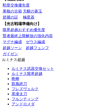
勲章交換優先度
果報の古箱
天醒の蒼玉
碧麗の証
極星器
【光古戦場準備向け】
限界超越おすすめ優先度
賢者最終上限解放の強化内容
マグナ編成
ゼウス編成
超越ソーン
超越フュンフ
ガイゼン
ルミナス超越
ルミナス武器交換セット
ルミナス限界超越
晩蝉
凱風絶刀
フレズヴェルク
黒漆太刀
フルンティング
アンドロメダ