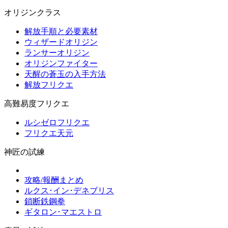
オリジンクラス
解放手順と必要素材
ウィザードオリジン
ランサーオリジン
オリジンファイター
天醒の蒼玉の入手方法
解放フリクエ
高難易度フリクエ
ルシゼロフリクエ
フリクエ天元
神匠の試練
攻略/報酬まとめ
ルクス･イン･デネブリス
鎖断鉄鋼拳
ギタロン･マエストロ