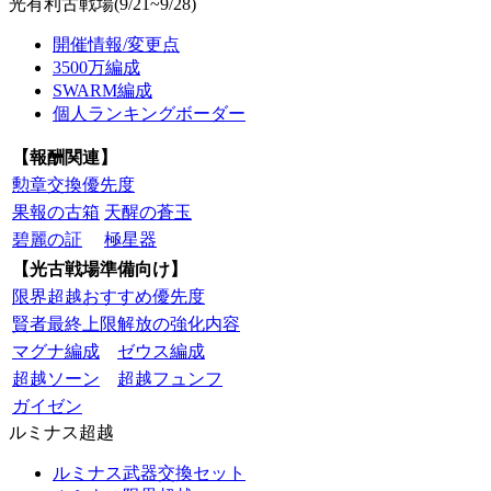
光有利古戦場(9/21~9/28)
開催情報/変更点
3500万編成
SWARM編成
個人ランキングボーダー
【報酬関連】
勲章交換優先度
果報の古箱
天醒の蒼玉
碧麗の証
極星器
【光古戦場準備向け】
限界超越おすすめ優先度
賢者最終上限解放の強化内容
マグナ編成
ゼウス編成
超越ソーン
超越フュンフ
ガイゼン
ルミナス超越
ルミナス武器交換セット