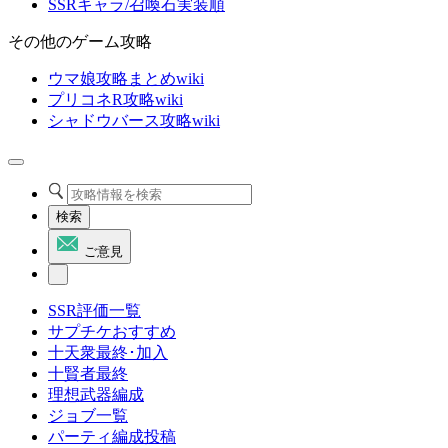
SSRキャラ/召喚石実装順
その他のゲーム攻略
ウマ娘攻略まとめwiki
プリコネR攻略wiki
シャドウバース攻略wiki
検索
ご意見
SSR評価一覧
サプチケおすすめ
十天衆最終･加入
十賢者最終
理想武器編成
ジョブ一覧
パーティ編成投稿