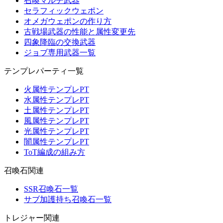
召喚マルチ武器
セラフィックウェポン
オメガウェポンの作り方
古戦場武器の性能と属性変更先
四象降臨の交換武器
ジョブ専用武器一覧
テンプレパーティ一覧
火属性テンプレPT
水属性テンプレPT
土属性テンプレPT
風属性テンプレPT
光属性テンプレPT
闇属性テンプレPT
ToT編成の組み方
召喚石関連
SSR召喚石一覧
サブ加護持ち召喚石一覧
トレジャー関連