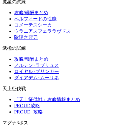
魔星の試練
攻略/報酬まとめ
ペルフィードの性能
コメーテスシーカ
ウラニアスフェララヴドス
陰陽之霊刀
武極の試練
攻略/報酬まとめ
ノルデン･ラブリュス
ロイヤル･ブリンガー
ダイアデム･ムーリネ
天上征伐戦
「天上征伐戦」攻略情報まとめ
PROUD攻略
PROUD+攻略
マグナ3ボス