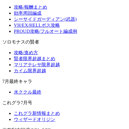
攻略/報酬まとめ
効率周回編成
シーサイドガーディアン(武器)
VH/EX/HELLボス攻略
PROUD攻略/フルオート編成例
ソロモナスの賢者
攻略/進め方
賢者限界超越まとめ
マリアテレサ限界超越
カイム限界超越
7月最終キャラ
水ククル最終
これグラ7月号
これグラ新情報まとめ
ウィザードオリジン