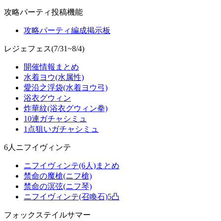
攻略パーティ投稿機能
攻略パーティ編成掲示板
レジェフェス(7/31~8/4)
開催情報まとめ
水着ヨウ(水属性)
愛沿之浮袋(水着ヨウ弓)
浴衣グウィン
炸華紋(浴衣グウィン拳)
10連ガチャシミュ
1点狙いガチャシミュ
6人ニフイヴィンテ
ニフイヴィンテ(6人)まとめ
禁命の魔槍(ニフ槍)
禁命の溟弦(ニフ琴)
ニフイヴィンテ(召喚石)5凸
フォックステイルサマー