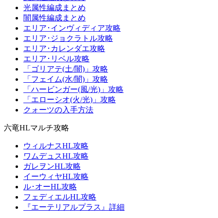
光属性編成まとめ
闇属性編成まとめ
エリア･インヴィディア攻略
エリア･ジョクラトル攻略
エリア･カレンダエ攻略
エリア･リベル攻略
「ゴリアテ(土/闇)」攻略
「フェイム(水/闇)」攻略
「ハービンガー(風/光)」攻略
「エローシオ(火/光)」攻略
クォーツの入手方法
六竜HLマルチ攻略
ウィルナスHL攻略
ワムデュスHL攻略
ガレヲンHL攻略
イーウィヤHL攻略
ル･オーHL攻略
フェディエルHL攻略
『エーテリアルプラス』詳細