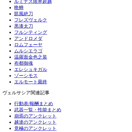
ルミナス限界超越
晩蝉
凱風絶刀
フレズヴェルク
黒漆太刀
フルンティング
アンドロメダ
ロムフェーヤ
ムルシエラゴ
温羅面金色之装
布都御魂
エレシュキガル
ゾーシモス
エルモート最終
ヴェルサシア関連記事
行動表/報酬まとめ
武器一覧・性能まとめ
崩焉のアンクレット
越達のアンクレット
竟極のアンクレット