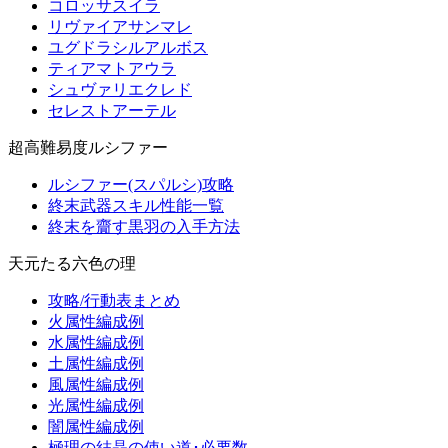
コロッサスイラ
リヴァイアサンマレ
ユグドラシルアルボス
ティアマトアウラ
シュヴァリエクレド
セレストアーテル
超高難易度ルシファー
ルシファー(スパルシ)攻略
終末武器スキル性能一覧
終末を齎す黒羽の入手方法
天元たる六色の理
攻略/行動表まとめ
火属性編成例
水属性編成例
土属性編成例
風属性編成例
光属性編成例
闇属性編成例
極理の結晶の使い道･必要数