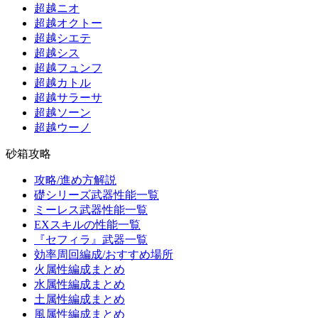
超越ニオ
超越オクトー
超越シエテ
超越シス
超越フュンフ
超越カトル
超越サラーサ
超越ソーン
超越ウーノ
砂箱攻略
攻略/進め方解説
礎シリーズ武器性能一覧
ミーレス武器性能一覧
EXスキルの性能一覧
『セフィラ』武器一覧
効率周回編成/おすすめ場所
火属性編成まとめ
水属性編成まとめ
土属性編成まとめ
風属性編成まとめ