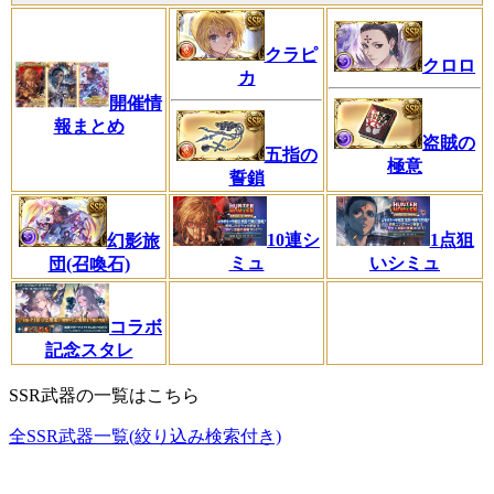
クラピ
クロロ
カ
開催情
報まとめ
盗賊の
五指の
極意
誓鎖
10連シ
1点狙
幻影旅
ミュ
いシミュ
団(召喚石)
コラボ
記念スタレ
SSR武器の一覧はこちら
全SSR武器一覧(絞り込み検索付き)