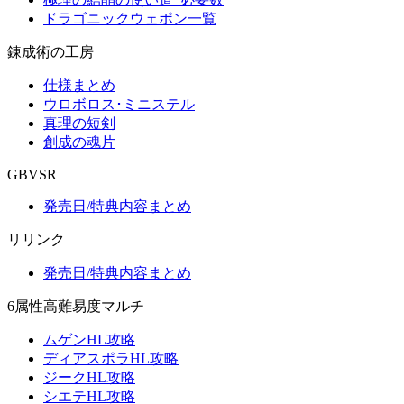
ドラゴニックウェポン一覧
錬成術の工房
仕様まとめ
ウロボロス･ミニステル
真理の短剣
創成の魂片
GBVSR
発売日/特典内容まとめ
リリンク
発売日/特典内容まとめ
6属性高難易度マルチ
ムゲンHL攻略
ディアスポラHL攻略
ジークHL攻略
シエテHL攻略