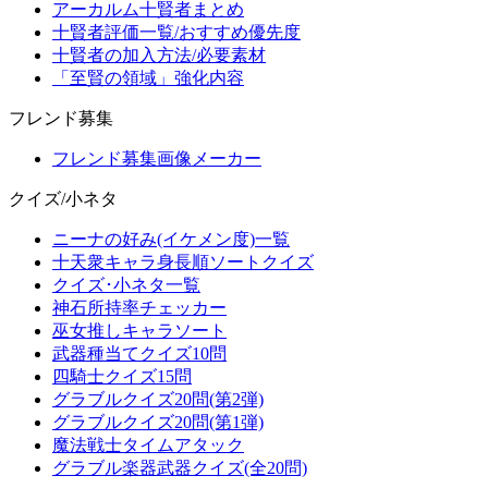
アーカルム十賢者まとめ
十賢者評価一覧/おすすめ優先度
十賢者の加入方法/必要素材
「至賢の領域」強化内容
フレンド募集
フレンド募集画像メーカー
クイズ/小ネタ
ニーナの好み(イケメン度)一覧
十天衆キャラ身長順ソートクイズ
クイズ･小ネタ一覧
神石所持率チェッカー
巫女推しキャラソート
武器種当てクイズ10問
四騎士クイズ15問
グラブルクイズ20問(第2弾)
グラブルクイズ20問(第1弾)
魔法戦士タイムアタック
グラブル楽器武器クイズ(全20問)