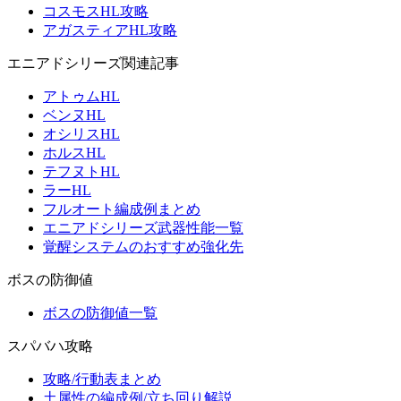
コスモスHL攻略
アガスティアHL攻略
エニアドシリーズ関連記事
アトゥムHL
ベンヌHL
オシリスHL
ホルスHL
テフヌトHL
ラーHL
フルオート編成例まとめ
エニアドシリーズ武器性能一覧
覚醒システムのおすすめ強化先
ボスの防御値
ボスの防御値一覧
スパバハ攻略
攻略/行動表まとめ
土属性の編成例/立ち回り解説