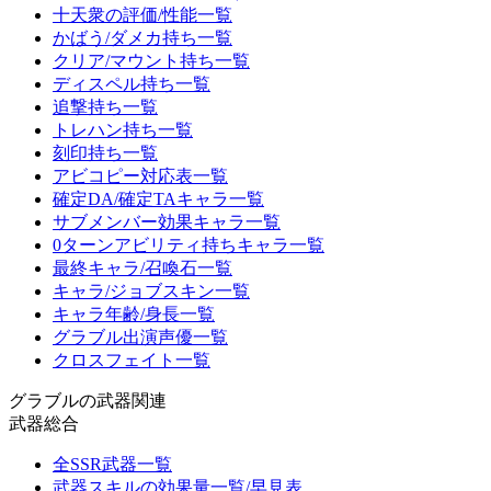
十天衆の評価/性能一覧
かばう/ダメカ持ち一覧
クリア/マウント持ち一覧
ディスペル持ち一覧
追撃持ち一覧
トレハン持ち一覧
刻印持ち一覧
アビコピー対応表一覧
確定DA/確定TAキャラ一覧
サブメンバー効果キャラ一覧
0ターンアビリティ持ちキャラ一覧
最終キャラ/召喚石一覧
キャラ/ジョブスキン一覧
キャラ年齢/身長一覧
グラブル出演声優一覧
クロスフェイト一覧
グラブルの武器関連
武器総合
全SSR武器一覧
武器スキルの効果量一覧/早見表