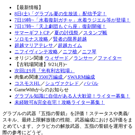
【最新情報】
8日(土)「グラブル夏の生放送」配信予定！
7日19時~「水着復刻ガチャ」水着ラジエル等が登場！
7日17時~「天上劇団もぐら座」復刻開催！
サマーギフトCP
／
夏の討伐祭
／
スタンプ帳
ソロモナス攻略
／
賢者の限界超越
超越マリアテレサ
／
超越カイム
ニフイヴィンテ攻略
／
ニフ槍
／
ニフ琴
オリジン関連
ウィザード
／
ランサー
／
ファイター
【古戦場関連】9/21(月)~
次回は9月『光有利古戦場』
肉集め関連
3500万編成
／
SWARM編成
コスモスHL
／
シュヴァクレド
／
パパル
GameWithからのお知らせ
グラブル知識に自信がある人大歓迎！ライター募集！
未経験可&完全在宅！攻略ライター募集！
グラブルの武器『五指の誓鎖』を評価！ステータスや奥義/
スキル、最終上限解放後の性能、武器編成における評価をま
とめています。クラピカの解放武器、五指の誓鎖を運用する
際の参考にどうぞ。