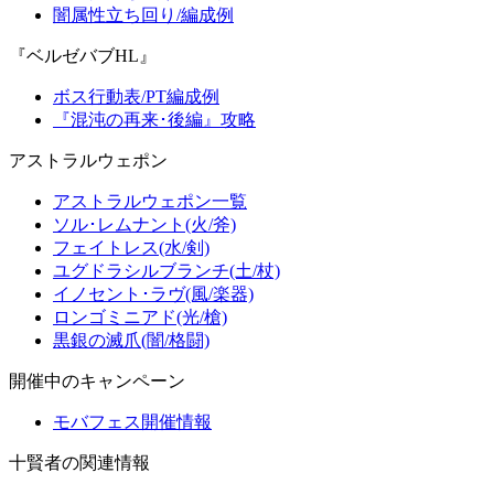
闇属性立ち回り/編成例
『ベルゼバブHL』
ボス行動表/PT編成例
『混沌の再来･後編』攻略
アストラルウェポン
アストラルウェポン一覧
ソル･レムナント(火/斧)
フェイトレス(水/剣)
ユグドラシルブランチ(土/杖)
イノセント･ラヴ(風/楽器)
ロンゴミニアド(光/槍)
黒銀の滅爪(闇/格闘)
開催中のキャンペーン
モバフェス開催情報
十賢者の関連情報