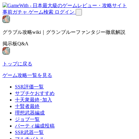
事前ガチャ
ゲーム検索
ログイン
グラブル攻略wiki｜グランブルーファンタジー徹底解説
掲示板Q&A
トップに戻る
ゲーム攻略一覧を見る
SSR評価一覧
サプチケおすすめ
十天衆最終･加入
十賢者最終
理想武器編成
ジョブ一覧
パーティ編成投稿
SSR武器一覧
マルチバトル