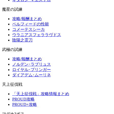
魔星の試練
攻略/報酬まとめ
ペルフィードの性能
コメーテスシーカ
ウラニアスフェララヴドス
陰陽之霊刀
武極の試練
攻略/報酬まとめ
ノルデン･ラブリュス
ロイヤル･ブリンガー
ダイアデム･ムーリネ
天上征伐戦
「天上征伐戦」攻略情報まとめ
PROUD攻略
PROUD+攻略
マグナ3ボス