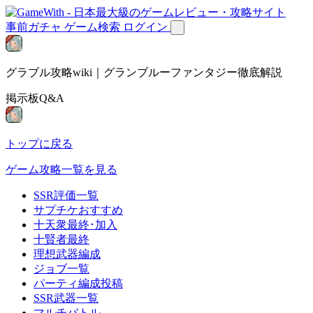
事前ガチャ
ゲーム検索
ログイン
グラブル攻略wiki｜グランブルーファンタジー徹底解説
掲示板Q&A
トップに戻る
ゲーム攻略一覧を見る
SSR評価一覧
サプチケおすすめ
十天衆最終･加入
十賢者最終
理想武器編成
ジョブ一覧
パーティ編成投稿
SSR武器一覧
マルチバトル