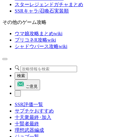
スターレジェンドガチャまとめ
SSRキャラ/召喚石実装順
その他のゲーム攻略
ウマ娘攻略まとめwiki
プリコネR攻略wiki
シャドウバース攻略wiki
検索
ご意見
SSR評価一覧
サプチケおすすめ
十天衆最終･加入
十賢者最終
理想武器編成
ジョブ一覧