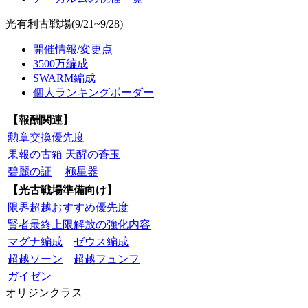
光有利古戦場(9/21~9/28)
開催情報/変更点
3500万編成
SWARM編成
個人ランキングボーダー
【報酬関連】
勲章交換優先度
果報の古箱
天醒の蒼玉
碧麗の証
極星器
【光古戦場準備向け】
限界超越おすすめ優先度
賢者最終上限解放の強化内容
マグナ編成
ゼウス編成
超越ソーン
超越フュンフ
ガイゼン
オリジンクラス