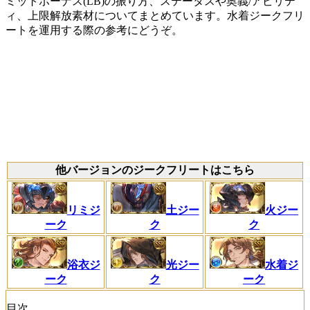
ミットボーナス(LB)の振り方、ステータスや奥義/アビリテ
ィ、上限解放素材についてまとめています。水着ジークフリ
ートを運用する際の参考にどうぞ。
他バージョンのジークフリートはこちら
リミジ
土ジー
火ジー
ーク
ク
ク
浴衣ジ
光ジー
水着ジ
ーク
ク
ーク
目次