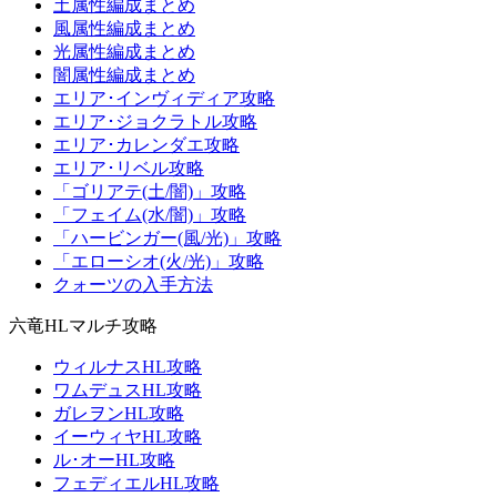
土属性編成まとめ
風属性編成まとめ
光属性編成まとめ
闇属性編成まとめ
エリア･インヴィディア攻略
エリア･ジョクラトル攻略
エリア･カレンダエ攻略
エリア･リベル攻略
「ゴリアテ(土/闇)」攻略
「フェイム(水/闇)」攻略
「ハービンガー(風/光)」攻略
「エローシオ(火/光)」攻略
クォーツの入手方法
六竜HLマルチ攻略
ウィルナスHL攻略
ワムデュスHL攻略
ガレヲンHL攻略
イーウィヤHL攻略
ル･オーHL攻略
フェディエルHL攻略