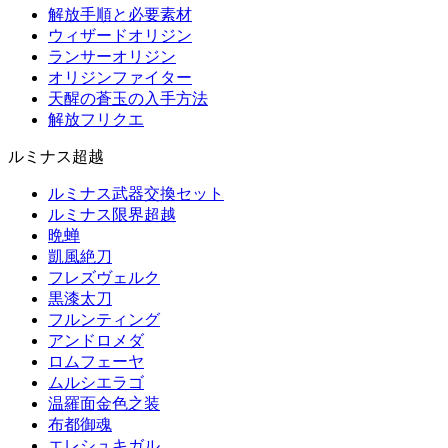
解放手順と必要素材
ウィザードオリジン
ランサーオリジン
オリジンファイター
天醒の蒼玉の入手方法
解放フリクエ
ルミナス超越
ルミナス武器交換セット
ルミナス限界超越
晩蝉
凱風絶刀
フレズヴェルク
黒漆太刀
フルンティング
アンドロメダ
ロムフェーヤ
ムルシエラゴ
温羅面金色之装
布都御魂
エレシュキガル