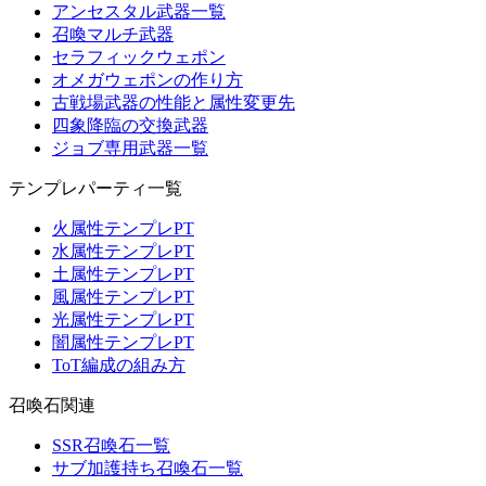
アンセスタル武器一覧
召喚マルチ武器
セラフィックウェポン
オメガウェポンの作り方
古戦場武器の性能と属性変更先
四象降臨の交換武器
ジョブ専用武器一覧
テンプレパーティ一覧
火属性テンプレPT
水属性テンプレPT
土属性テンプレPT
風属性テンプレPT
光属性テンプレPT
闇属性テンプレPT
ToT編成の組み方
召喚石関連
SSR召喚石一覧
サブ加護持ち召喚石一覧