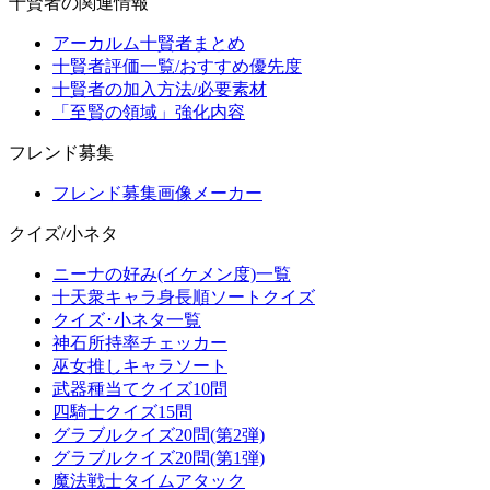
十賢者の関連情報
アーカルム十賢者まとめ
十賢者評価一覧/おすすめ優先度
十賢者の加入方法/必要素材
「至賢の領域」強化内容
フレンド募集
フレンド募集画像メーカー
クイズ/小ネタ
ニーナの好み(イケメン度)一覧
十天衆キャラ身長順ソートクイズ
クイズ･小ネタ一覧
神石所持率チェッカー
巫女推しキャラソート
武器種当てクイズ10問
四騎士クイズ15問
グラブルクイズ20問(第2弾)
グラブルクイズ20問(第1弾)
魔法戦士タイムアタック