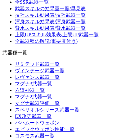
全SSR武器一覧
武器スキルの効果量一覧/早見表
技巧スキル効果表/技巧武器一覧
渾身スキル効果表/渾身武器一覧
背水スキル効果表/背水武器一覧
上限UPスキル効果表/上限UP武器一覧
全武器種の解説(重要度付き)
武器種一覧
リミテッド武器一覧
ヴィンテージ武器一覧
レヴァンス武器一覧
マグナ3武器一覧
六道神器一覧
マグナ2武器一覧
マグナ武器評価一覧
スペリオルシリーズ武器一覧
EX攻刃武器一覧
バハムートウェポン
エピックウェポン性能一覧
コスモス武器一覧