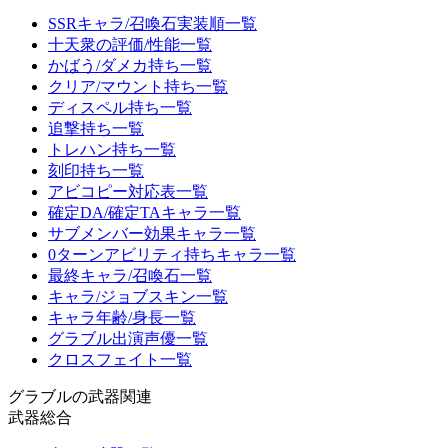
SSRキャラ/召喚石実装順一覧
十天衆の評価/性能一覧
かばう/ダメカ持ち一覧
クリア/マウント持ち一覧
ディスペル持ち一覧
追撃持ち一覧
トレハン持ち一覧
刻印持ち一覧
アビコピー対応表一覧
確定DA/確定TAキャラ一覧
サブメンバー効果キャラ一覧
0ターンアビリティ持ちキャラ一覧
最終キャラ/召喚石一覧
キャラ/ジョブスキン一覧
キャラ年齢/身長一覧
グラブル出演声優一覧
クロスフェイト一覧
グラブルの武器関連
武器総合