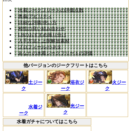
水着ジークフリートの評価点数
奥義/アビリティ
詳細な評価/使い方
相性の良い組み合わせ
LBのおすすめ振り分け
入手方法と上限解放素材
プロフィール/小ネタ
あなたの水着ジークフリートの評価
他バージョンのジークフリートはこちら
土ジー
浴衣ジ
火ジー
ク
ーク
ク
光ジー
水着ジ
ク
ーク
水着ガチャについてはこちら