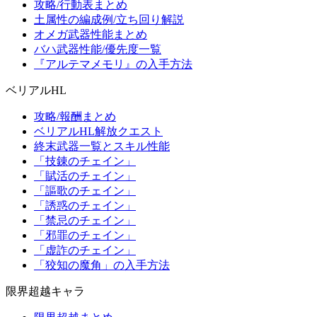
攻略/行動表まとめ
土属性の編成例/立ち回り解説
オメガ武器性能まとめ
バハ武器性能/優先度一覧
『アルテマメモリ』の入手方法
ベリアルHL
攻略/報酬まとめ
ベリアルHL解放クエスト
終末武器一覧とスキル性能
「技錬のチェイン」
「賦活のチェイン」
「謳歌のチェイン」
「誘惑のチェイン」
「禁忌のチェイン」
「邪罪のチェイン」
「虚詐のチェイン」
「狡知の魔角」の入手方法
限界超越キャラ