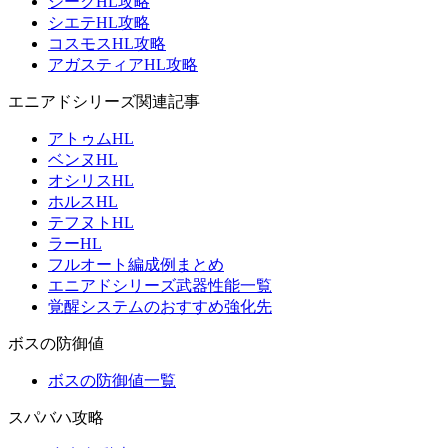
ジークHL攻略
シエテHL攻略
コスモスHL攻略
アガスティアHL攻略
エニアドシリーズ関連記事
アトゥムHL
ベンヌHL
オシリスHL
ホルスHL
テフヌトHL
ラーHL
フルオート編成例まとめ
エニアドシリーズ武器性能一覧
覚醒システムのおすすめ強化先
ボスの防御値
ボスの防御値一覧
スパバハ攻略