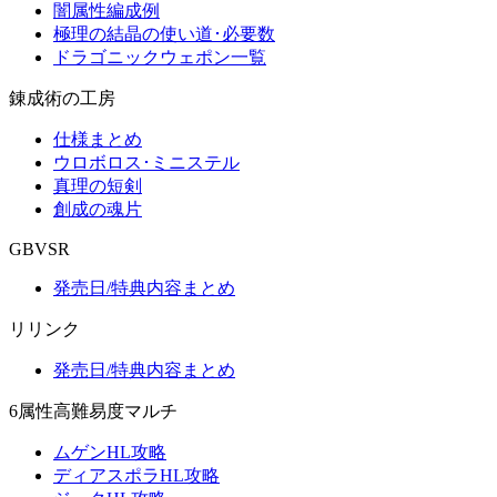
闇属性編成例
極理の結晶の使い道･必要数
ドラゴニックウェポン一覧
錬成術の工房
仕様まとめ
ウロボロス･ミニステル
真理の短剣
創成の魂片
GBVSR
発売日/特典内容まとめ
リリンク
発売日/特典内容まとめ
6属性高難易度マルチ
ムゲンHL攻略
ディアスポラHL攻略