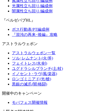
風属性立ち回り/編成例
光属性立ち回り/編成例
闇属性立ち回り/編成例
『ベルゼバブHL』
ボス行動表/PT編成例
『混沌の再来･後編』攻略
アストラルウェポン
アストラルウェポン一覧
ソル･レムナント(火/斧)
フェイトレス(水/剣)
ユグドラシルブランチ(土/杖)
イノセント･ラヴ(風/楽器)
ロンゴミニアド(光/槍)
黒銀の滅爪(闇/格闘)
開催中のキャンペーン
モバフェス開催情報