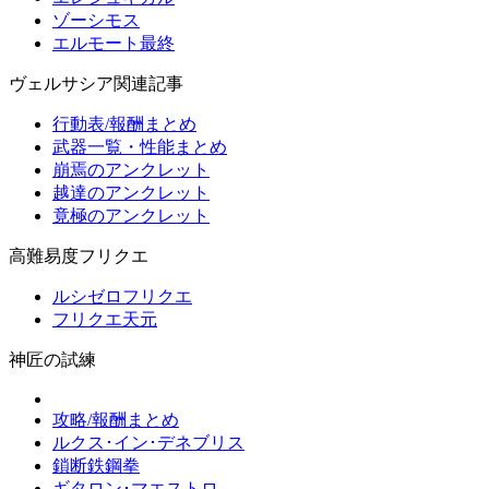
ゾーシモス
エルモート最終
ヴェルサシア関連記事
行動表/報酬まとめ
武器一覧・性能まとめ
崩焉のアンクレット
越達のアンクレット
竟極のアンクレット
高難易度フリクエ
ルシゼロフリクエ
フリクエ天元
神匠の試練
攻略/報酬まとめ
ルクス･イン･デネブリス
鎖断鉄鋼拳
ギタロン･マエストロ