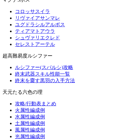
コロッサスイラ
リヴァイアサンマレ
ユグドラシルアルボス
ティアマトアウラ
シュヴァリエクレド
セレストアーテル
超高難易度ルシファー
ルシファー(スパルシ)攻略
終末武器スキル性能一覧
終末を齎す黒羽の入手方法
天元たる六色の理
攻略/行動表まとめ
火属性編成例
水属性編成例
土属性編成例
風属性編成例
光属性編成例