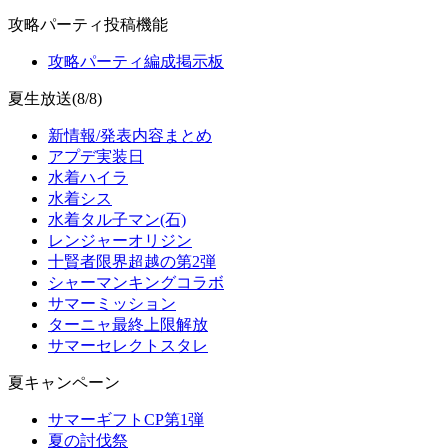
攻略パーティ投稿機能
攻略パーティ編成掲示板
夏生放送(8/8)
新情報/発表内容まとめ
アプデ実装日
水着ハイラ
水着シス
水着タル子マン(石)
レンジャーオリジン
十賢者限界超越の第2弾
シャーマンキングコラボ
サマーミッション
ターニャ最終上限解放
サマーセレクトスタレ
夏キャンペーン
サマーギフトCP第1弾
夏の討伐祭