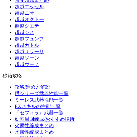
限界超越まとめ
超越エッセル
超越ニオ
超越オクトー
超越シエテ
超越シス
超越フュンフ
超越カトル
超越サラーサ
超越ソーン
超越ウーノ
砂箱攻略
攻略/進め方解説
礎シリーズ武器性能一覧
ミーレス武器性能一覧
EXスキルの性能一覧
『セフィラ』武器一覧
効率周回編成/おすすめ場所
火属性編成まとめ
水属性編成まとめ