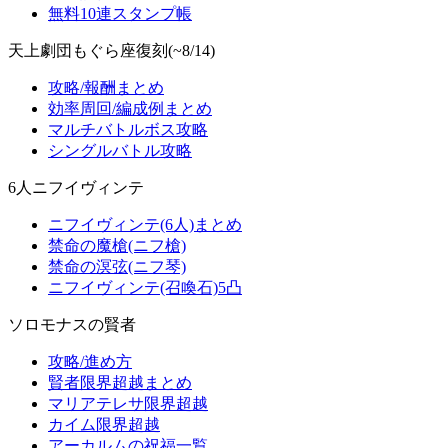
無料10連スタンプ帳
天上劇団もぐら座復刻(~8/14)
攻略/報酬まとめ
効率周回/編成例まとめ
マルチバトルボス攻略
シングルバトル攻略
6人ニフイヴィンテ
ニフイヴィンテ(6人)まとめ
禁命の魔槍(ニフ槍)
禁命の溟弦(ニフ琴)
ニフイヴィンテ(召喚石)5凸
ソロモナスの賢者
攻略/進め方
賢者限界超越まとめ
マリアテレサ限界超越
カイム限界超越
アーカルムの祝福一覧