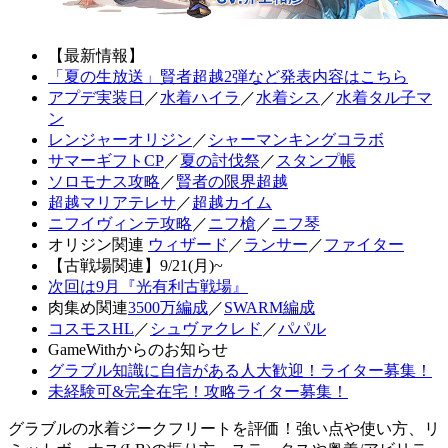
【最新情報】
「夏の生放送」賢者超越2弾など発表内容はこちら
アプデ実装日
／
水着ハイラ
／
水着シス
／
水着タル子マ
ン
レンジャーオリジン
／
シャーマンキングコラボ
サマーギフトCP
／
夏の討伐祭
／
スタンプ帳
ソロモナス攻略
／
賢者の限界超越
超越マリアテレサ
／
超越カイム
ニフイヴィンテ攻略
／
ニフ槍
／
ニフ琴
オリジン関連
ウィザード
／
ランサー
／
ファイター
【古戦場関連】9/21(月)~
次回は9月『光有利古戦場』
肉集め関連
3500万編成
／
SWARM編成
コスモスHL
／
シュヴァクレド
／
パパル
GameWithからのお知らせ
グラブル知識に自信がある人大歓迎！ライター募集！
未経験可&完全在宅！攻略ライター募集！
グラブルの水着ジークフリートを評価！強い点や使い方、リ