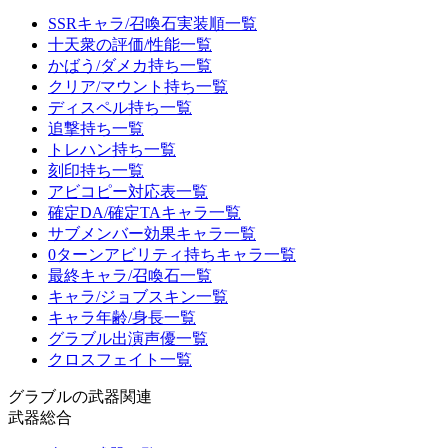
SSRキャラ/召喚石実装順一覧
十天衆の評価/性能一覧
かばう/ダメカ持ち一覧
クリア/マウント持ち一覧
ディスペル持ち一覧
追撃持ち一覧
トレハン持ち一覧
刻印持ち一覧
アビコピー対応表一覧
確定DA/確定TAキャラ一覧
サブメンバー効果キャラ一覧
0ターンアビリティ持ちキャラ一覧
最終キャラ/召喚石一覧
キャラ/ジョブスキン一覧
キャラ年齢/身長一覧
グラブル出演声優一覧
クロスフェイト一覧
グラブルの武器関連
武器総合