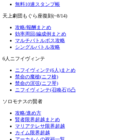
無料10連スタンプ帳
天上劇団もぐら座復刻(~8/14)
攻略/報酬まとめ
効率周回/編成例まとめ
マルチバトルボス攻略
シングルバトル攻略
6人ニフイヴィンテ
ニフイヴィンテ(6人)まとめ
禁命の魔槍(ニフ槍)
禁命の溟弦(ニフ琴)
ニフイヴィンテ(召喚石)5凸
ソロモナスの賢者
攻略/進め方
賢者限界超越まとめ
マリアテレサ限界超越
カイム限界超越
アーカルムの祝福一覧