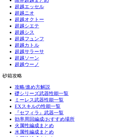
限界超越まとめ
超越エッセル
超越ニオ
超越オクトー
超越シエテ
超越シス
超越フュンフ
超越カトル
超越サラーサ
超越ソーン
超越ウーノ
砂箱攻略
攻略/進め方解説
礎シリーズ武器性能一覧
ミーレス武器性能一覧
EXスキルの性能一覧
『セフィラ』武器一覧
効率周回編成/おすすめ場所
火属性編成まとめ
水属性編成まとめ