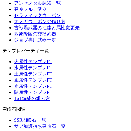
アンセスタル武器一覧
召喚マルチ武器
セラフィックウェポン
オメガウェポンの作り方
古戦場武器の性能と属性変更先
四象降臨の交換武器
ジョブ専用武器一覧
テンプレパーティ一覧
火属性テンプレPT
水属性テンプレPT
土属性テンプレPT
風属性テンプレPT
光属性テンプレPT
闇属性テンプレPT
ToT編成の組み方
召喚石関連
SSR召喚石一覧
サブ加護持ち召喚石一覧