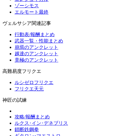
ゾーシモス
エルモート最終
ヴェルサシア関連記事
行動表/報酬まとめ
武器一覧・性能まとめ
崩焉のアンクレット
越達のアンクレット
竟極のアンクレット
高難易度フリクエ
ルシゼロフリクエ
フリクエ天元
神匠の試練
攻略/報酬まとめ
ルクス･イン･デネブリス
鎖断鉄鋼拳
ギタロン･マエストロ