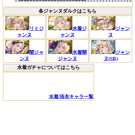
各ジャンヌダルクはこちら
リミジ
水着ジ
ジャン
ャンヌ
ャンヌ
ヌ
闇ジャ
水着闇
ジャン
ンヌ
ジャンヌ
ヌ(SR)
水着ガチャについてはこちら
水着/浴衣キャラ一覧