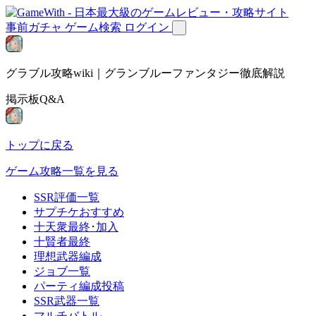
事前ガチャ
ゲーム検索
ログイン
グラブル攻略wiki｜グランブルーファンタジー徹底解説
掲示板Q&A
トップに戻る
ゲーム攻略一覧を見る
SSR評価一覧
サプチケおすすめ
十天衆最終･加入
十賢者最終
理想武器編成
ジョブ一覧
パーティ編成投稿
SSR武器一覧
マルチバトル