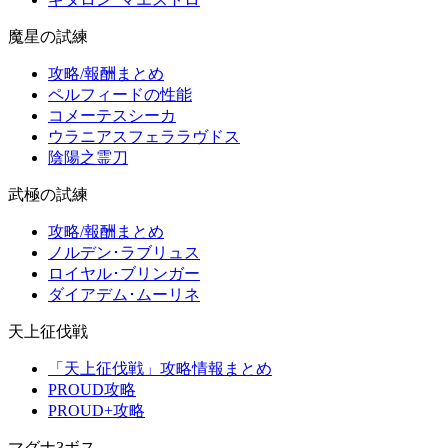
魔星の試練
攻略/報酬まとめ
ペルフィードの性能
コメーテスシーカ
ウラニアスフェララヴドス
陰陽之霊刀
武極の試練
攻略/報酬まとめ
ノルデン･ラブリュス
ロイヤル･ブリンガー
ダイアデム･ムーリネ
天上征伐戦
「天上征伐戦」攻略情報まとめ
PROUD攻略
PROUD+攻略
マグナ3ボス