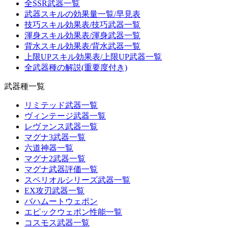
全SSR武器一覧
武器スキルの効果量一覧/早見表
技巧スキル効果表/技巧武器一覧
渾身スキル効果表/渾身武器一覧
背水スキル効果表/背水武器一覧
上限UPスキル効果表/上限UP武器一覧
全武器種の解説(重要度付き)
武器種一覧
リミテッド武器一覧
ヴィンテージ武器一覧
レヴァンス武器一覧
マグナ3武器一覧
六道神器一覧
マグナ2武器一覧
マグナ武器評価一覧
スペリオルシリーズ武器一覧
EX攻刃武器一覧
バハムートウェポン
エピックウェポン性能一覧
コスモス武器一覧