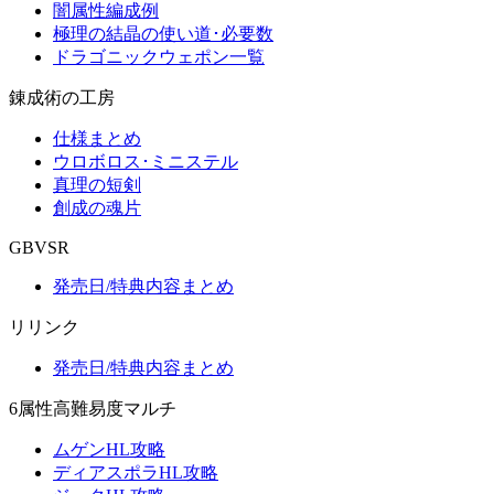
闇属性編成例
極理の結晶の使い道･必要数
ドラゴニックウェポン一覧
錬成術の工房
仕様まとめ
ウロボロス･ミニステル
真理の短剣
創成の魂片
GBVSR
発売日/特典内容まとめ
リリンク
発売日/特典内容まとめ
6属性高難易度マルチ
ムゲンHL攻略
ディアスポラHL攻略