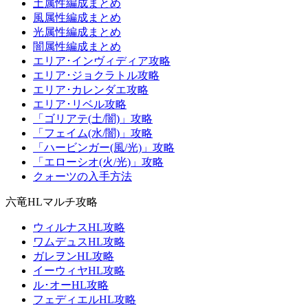
土属性編成まとめ
風属性編成まとめ
光属性編成まとめ
闇属性編成まとめ
エリア･インヴィディア攻略
エリア･ジョクラトル攻略
エリア･カレンダエ攻略
エリア･リベル攻略
「ゴリアテ(土/闇)」攻略
「フェイム(水/闇)」攻略
「ハービンガー(風/光)」攻略
「エローシオ(火/光)」攻略
クォーツの入手方法
六竜HLマルチ攻略
ウィルナスHL攻略
ワムデュスHL攻略
ガレヲンHL攻略
イーウィヤHL攻略
ル･オーHL攻略
フェディエルHL攻略