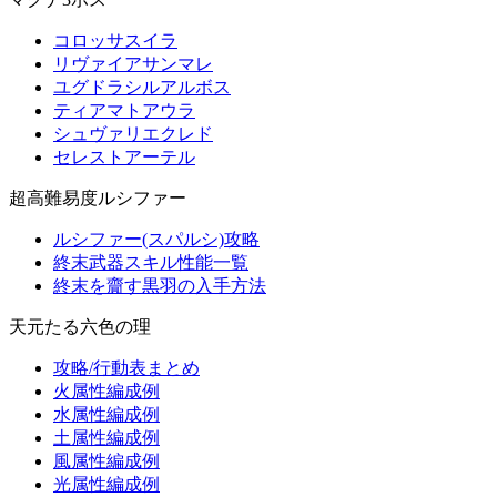
コロッサスイラ
リヴァイアサンマレ
ユグドラシルアルボス
ティアマトアウラ
シュヴァリエクレド
セレストアーテル
超高難易度ルシファー
ルシファー(スパルシ)攻略
終末武器スキル性能一覧
終末を齎す黒羽の入手方法
天元たる六色の理
攻略/行動表まとめ
火属性編成例
水属性編成例
土属性編成例
風属性編成例
光属性編成例