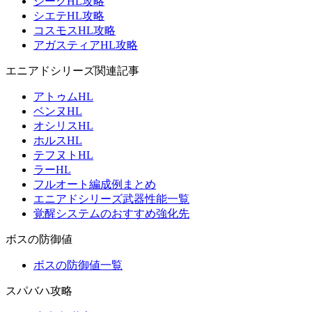
ジークHL攻略
シエテHL攻略
コスモスHL攻略
アガスティアHL攻略
エニアドシリーズ関連記事
アトゥムHL
ベンヌHL
オシリスHL
ホルスHL
テフヌトHL
ラーHL
フルオート編成例まとめ
エニアドシリーズ武器性能一覧
覚醒システムのおすすめ強化先
ボスの防御値
ボスの防御値一覧
スパバハ攻略