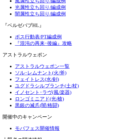
風属性立ち回り/編成例
光属性立ち回り/編成例
闇属性立ち回り/編成例
『ベルゼバブHL』
ボス行動表/PT編成例
『混沌の再来･後編』攻略
アストラルウェポン
アストラルウェポン一覧
ソル･レムナント(火/斧)
フェイトレス(水/剣)
ユグドラシルブランチ(土/杖)
イノセント･ラヴ(風/楽器)
ロンゴミニアド(光/槍)
黒銀の滅爪(闇/格闘)
開催中のキャンペーン
モバフェス開催情報