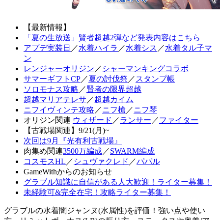
【最新情報】
「夏の生放送」賢者超越2弾など発表内容はこちら
アプデ実装日
／
水着ハイラ
／
水着シス
／
水着タル子マ
ン
レンジャーオリジン
／
シャーマンキングコラボ
サマーギフトCP
／
夏の討伐祭
／
スタンプ帳
ソロモナス攻略
／
賢者の限界超越
超越マリアテレサ
／
超越カイム
ニフイヴィンテ攻略
／
ニフ槍
／
ニフ琴
オリジン関連
ウィザード
／
ランサー
／
ファイター
【古戦場関連】9/21(月)~
次回は9月『光有利古戦場』
肉集め関連
3500万編成
／
SWARM編成
コスモスHL
／
シュヴァクレド
／
パパル
GameWithからのお知らせ
グラブル知識に自信がある人大歓迎！ライター募集！
未経験可&完全在宅！攻略ライター募集！
グラブルの水着闇ジャンヌ(水属性)を評価！強い点や使い