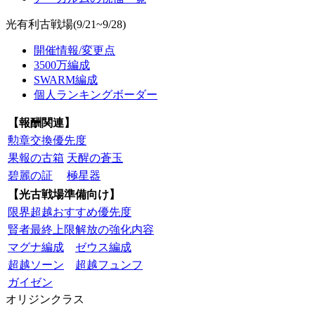
光有利古戦場(9/21~9/28)
開催情報/変更点
3500万編成
SWARM編成
個人ランキングボーダー
【報酬関連】
勲章交換優先度
果報の古箱
天醒の蒼玉
碧麗の証
極星器
【光古戦場準備向け】
限界超越おすすめ優先度
賢者最終上限解放の強化内容
マグナ編成
ゼウス編成
超越ソーン
超越フュンフ
ガイゼン
オリジンクラス