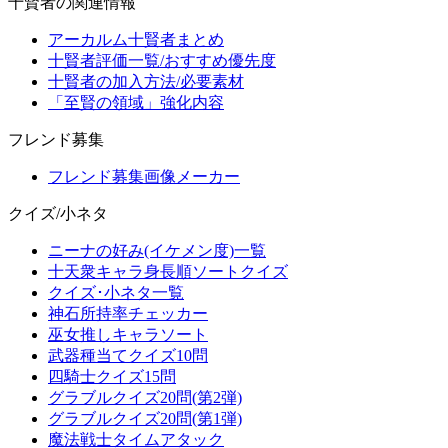
十賢者の関連情報
アーカルム十賢者まとめ
十賢者評価一覧/おすすめ優先度
十賢者の加入方法/必要素材
「至賢の領域」強化内容
フレンド募集
フレンド募集画像メーカー
クイズ/小ネタ
ニーナの好み(イケメン度)一覧
十天衆キャラ身長順ソートクイズ
クイズ･小ネタ一覧
神石所持率チェッカー
巫女推しキャラソート
武器種当てクイズ10問
四騎士クイズ15問
グラブルクイズ20問(第2弾)
グラブルクイズ20問(第1弾)
魔法戦士タイムアタック