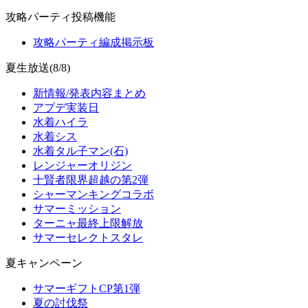
攻略パーティ投稿機能
攻略パーティ編成掲示板
夏生放送(8/8)
新情報/発表内容まとめ
アプデ実装日
水着ハイラ
水着シス
水着タル子マン(石)
レンジャーオリジン
十賢者限界超越の第2弾
シャーマンキングコラボ
サマーミッション
ターニャ最終上限解放
サマーセレクトスタレ
夏キャンペーン
サマーギフトCP第1弾
夏の討伐祭