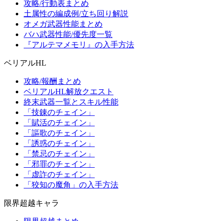
攻略/行動表まとめ
土属性の編成例/立ち回り解説
オメガ武器性能まとめ
バハ武器性能/優先度一覧
『アルテマメモリ』の入手方法
ベリアルHL
攻略/報酬まとめ
ベリアルHL解放クエスト
終末武器一覧とスキル性能
「技錬のチェイン」
「賦活のチェイン」
「謳歌のチェイン」
「誘惑のチェイン」
「禁忌のチェイン」
「邪罪のチェイン」
「虚詐のチェイン」
「狡知の魔角」の入手方法
限界超越キャラ