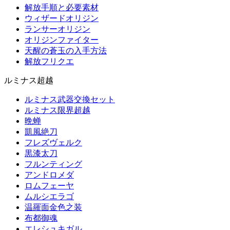
解放手順と必要素材
ウィザードオリジン
ランサーオリジン
オリジンファイター
天醒の蒼玉の入手方法
解放フリクエ
ルミナス超越
ルミナス武器交換セット
ルミナス限界超越
晩蝉
凱風絶刀
フレズヴェルク
黒漆太刀
フルンティング
アンドロメダ
ロムフェーヤ
ムルシエラゴ
温羅面金色之装
布都御魂
エレシュキガル