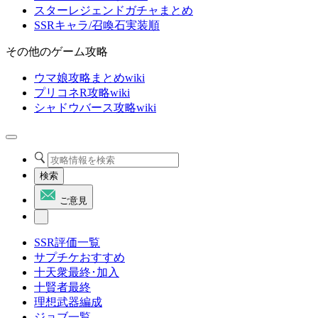
スターレジェンドガチャまとめ
SSRキャラ/召喚石実装順
その他のゲーム攻略
ウマ娘攻略まとめwiki
プリコネR攻略wiki
シャドウバース攻略wiki
検索
ご意見
SSR評価一覧
サプチケおすすめ
十天衆最終･加入
十賢者最終
理想武器編成
ジョブ一覧