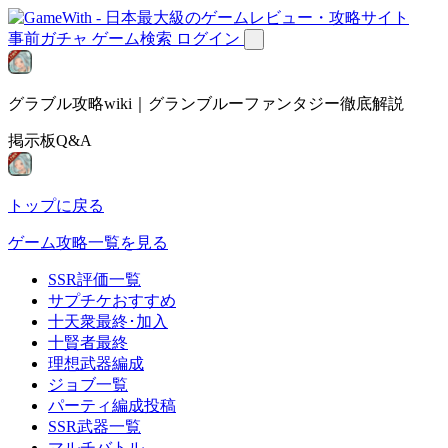
事前ガチャ
ゲーム検索
ログイン
グラブル攻略wiki｜グランブルーファンタジー徹底解説
掲示板Q&A
トップに戻る
ゲーム攻略一覧を見る
SSR評価一覧
サプチケおすすめ
十天衆最終･加入
十賢者最終
理想武器編成
ジョブ一覧
パーティ編成投稿
SSR武器一覧
マルチバトル