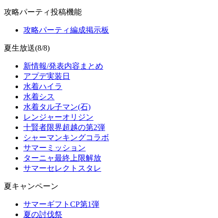
攻略パーティ投稿機能
攻略パーティ編成掲示板
夏生放送(8/8)
新情報/発表内容まとめ
アプデ実装日
水着ハイラ
水着シス
水着タル子マン(石)
レンジャーオリジン
十賢者限界超越の第2弾
シャーマンキングコラボ
サマーミッション
ターニャ最終上限解放
サマーセレクトスタレ
夏キャンペーン
サマーギフトCP第1弾
夏の討伐祭