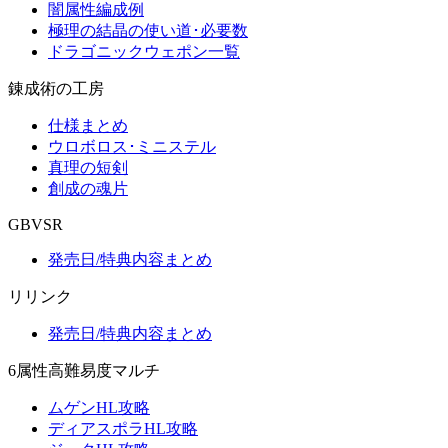
闇属性編成例
極理の結晶の使い道･必要数
ドラゴニックウェポン一覧
錬成術の工房
仕様まとめ
ウロボロス･ミニステル
真理の短剣
創成の魂片
GBVSR
発売日/特典内容まとめ
リリンク
発売日/特典内容まとめ
6属性高難易度マルチ
ムゲンHL攻略
ディアスポラHL攻略