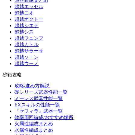
限界超越まとめ
超越エッセル
超越ニオ
超越オクトー
超越シエテ
超越シス
超越フュンフ
超越カトル
超越サラーサ
超越ソーン
超越ウーノ
砂箱攻略
攻略/進め方解説
礎シリーズ武器性能一覧
ミーレス武器性能一覧
EXスキルの性能一覧
『セフィラ』武器一覧
効率周回編成/おすすめ場所
火属性編成まとめ
水属性編成まとめ