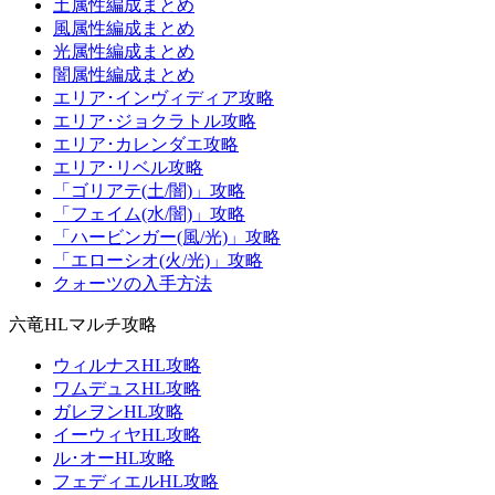
土属性編成まとめ
風属性編成まとめ
光属性編成まとめ
闇属性編成まとめ
エリア･インヴィディア攻略
エリア･ジョクラトル攻略
エリア･カレンダエ攻略
エリア･リベル攻略
「ゴリアテ(土/闇)」攻略
「フェイム(水/闇)」攻略
「ハービンガー(風/光)」攻略
「エローシオ(火/光)」攻略
クォーツの入手方法
六竜HLマルチ攻略
ウィルナスHL攻略
ワムデュスHL攻略
ガレヲンHL攻略
イーウィヤHL攻略
ル･オーHL攻略
フェディエルHL攻略