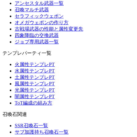
アンセスタル武器一覧
召喚マルチ武器
セラフィックウェポン
オメガウェポンの作り方
古戦場武器の性能と属性変更先
四象降臨の交換武器
ジョブ専用武器一覧
テンプレパーティ一覧
火属性テンプレPT
水属性テンプレPT
土属性テンプレPT
風属性テンプレPT
光属性テンプレPT
闇属性テンプレPT
ToT編成の組み方
召喚石関連
SSR召喚石一覧
サブ加護持ち召喚石一覧