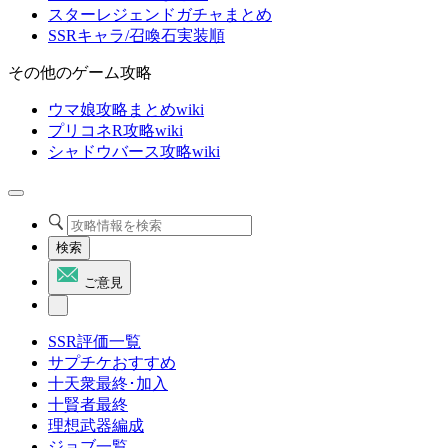
スターレジェンドガチャまとめ
SSRキャラ/召喚石実装順
その他のゲーム攻略
ウマ娘攻略まとめwiki
プリコネR攻略wiki
シャドウバース攻略wiki
検索
ご意見
SSR評価一覧
サプチケおすすめ
十天衆最終･加入
十賢者最終
理想武器編成
ジョブ一覧