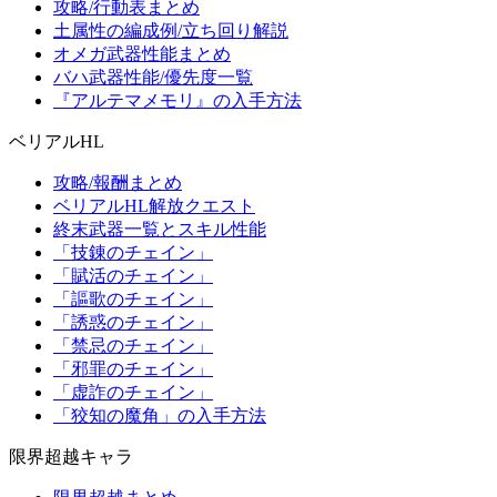
攻略/行動表まとめ
土属性の編成例/立ち回り解説
オメガ武器性能まとめ
バハ武器性能/優先度一覧
『アルテマメモリ』の入手方法
ベリアルHL
攻略/報酬まとめ
ベリアルHL解放クエスト
終末武器一覧とスキル性能
「技錬のチェイン」
「賦活のチェイン」
「謳歌のチェイン」
「誘惑のチェイン」
「禁忌のチェイン」
「邪罪のチェイン」
「虚詐のチェイン」
「狡知の魔角」の入手方法
限界超越キャラ