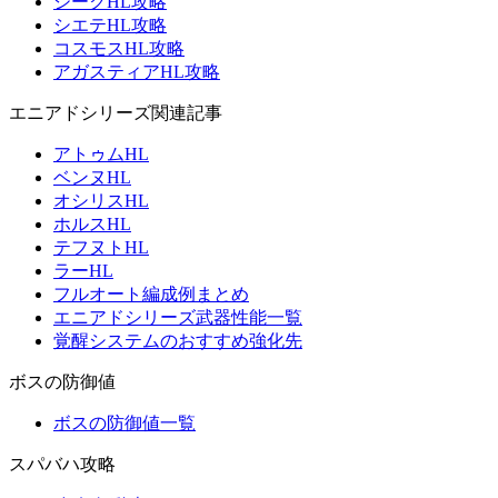
ジークHL攻略
シエテHL攻略
コスモスHL攻略
アガスティアHL攻略
エニアドシリーズ関連記事
アトゥムHL
ベンヌHL
オシリスHL
ホルスHL
テフヌトHL
ラーHL
フルオート編成例まとめ
エニアドシリーズ武器性能一覧
覚醒システムのおすすめ強化先
ボスの防御値
ボスの防御値一覧
スパバハ攻略