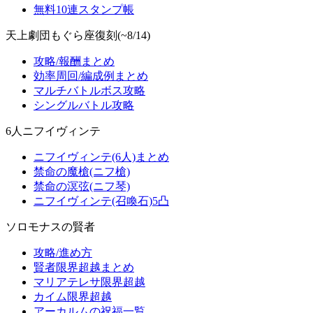
無料10連スタンプ帳
天上劇団もぐら座復刻(~8/14)
攻略/報酬まとめ
効率周回/編成例まとめ
マルチバトルボス攻略
シングルバトル攻略
6人ニフイヴィンテ
ニフイヴィンテ(6人)まとめ
禁命の魔槍(ニフ槍)
禁命の溟弦(ニフ琴)
ニフイヴィンテ(召喚石)5凸
ソロモナスの賢者
攻略/進め方
賢者限界超越まとめ
マリアテレサ限界超越
カイム限界超越
アーカルムの祝福一覧