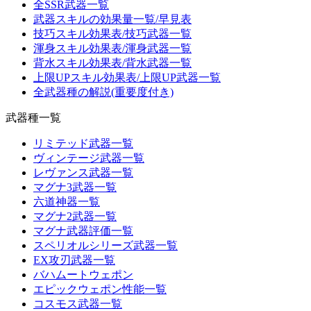
全SSR武器一覧
武器スキルの効果量一覧/早見表
技巧スキル効果表/技巧武器一覧
渾身スキル効果表/渾身武器一覧
背水スキル効果表/背水武器一覧
上限UPスキル効果表/上限UP武器一覧
全武器種の解説(重要度付き)
武器種一覧
リミテッド武器一覧
ヴィンテージ武器一覧
レヴァンス武器一覧
マグナ3武器一覧
六道神器一覧
マグナ2武器一覧
マグナ武器評価一覧
スペリオルシリーズ武器一覧
EX攻刃武器一覧
バハムートウェポン
エピックウェポン性能一覧
コスモス武器一覧