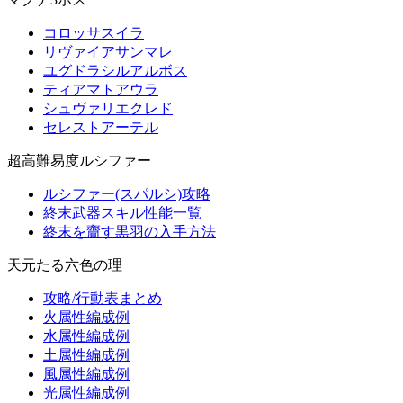
コロッサスイラ
リヴァイアサンマレ
ユグドラシルアルボス
ティアマトアウラ
シュヴァリエクレド
セレストアーテル
超高難易度ルシファー
ルシファー(スパルシ)攻略
終末武器スキル性能一覧
終末を齎す黒羽の入手方法
天元たる六色の理
攻略/行動表まとめ
火属性編成例
水属性編成例
土属性編成例
風属性編成例
光属性編成例