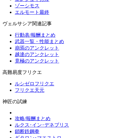
ゾーシモス
エルモート最終
ヴェルサシア関連記事
行動表/報酬まとめ
武器一覧・性能まとめ
崩焉のアンクレット
越達のアンクレット
竟極のアンクレット
高難易度フリクエ
ルシゼロフリクエ
フリクエ天元
神匠の試練
攻略/報酬まとめ
ルクス･イン･デネブリス
鎖断鉄鋼拳
ギタロン･マエストロ