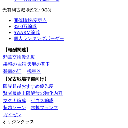
光有利古戦場(9/21~9/28)
開催情報/変更点
3500万編成
SWARM編成
個人ランキングボーダー
【報酬関連】
勲章交換優先度
果報の古箱
天醒の蒼玉
碧麗の証
極星器
【光古戦場準備向け】
限界超越おすすめ優先度
賢者最終上限解放の強化内容
マグナ編成
ゼウス編成
超越ソーン
超越フュンフ
ガイゼン
オリジンクラス