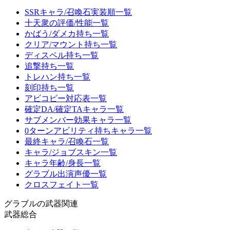
SSRキャラ/召喚石実装順一覧
十天衆の評価/性能一覧
かばう/ダメカ持ち一覧
クリア/マウント持ち一覧
ディスペル持ち一覧
追撃持ち一覧
トレハン持ち一覧
刻印持ち一覧
アビコピー対応表一覧
確定DA/確定TAキャラ一覧
サブメンバー効果キャラ一覧
0ターンアビリティ持ちキャラ一覧
最終キャラ/召喚石一覧
キャラ/ジョブスキン一覧
キャラ年齢/身長一覧
グラブル出演声優一覧
クロスフェイト一覧
グラブルの武器関連
武器総合