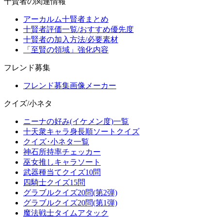
十賢者の関連情報
アーカルム十賢者まとめ
十賢者評価一覧/おすすめ優先度
十賢者の加入方法/必要素材
「至賢の領域」強化内容
フレンド募集
フレンド募集画像メーカー
クイズ/小ネタ
ニーナの好み(イケメン度)一覧
十天衆キャラ身長順ソートクイズ
クイズ･小ネタ一覧
神石所持率チェッカー
巫女推しキャラソート
武器種当てクイズ10問
四騎士クイズ15問
グラブルクイズ20問(第2弾)
グラブルクイズ20問(第1弾)
魔法戦士タイムアタック