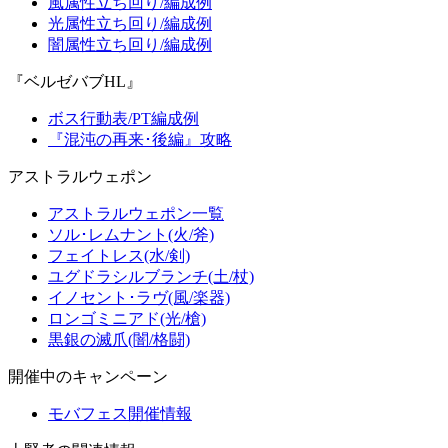
風属性立ち回り/編成例
光属性立ち回り/編成例
闇属性立ち回り/編成例
『ベルゼバブHL』
ボス行動表/PT編成例
『混沌の再来･後編』攻略
アストラルウェポン
アストラルウェポン一覧
ソル･レムナント(火/斧)
フェイトレス(水/剣)
ユグドラシルブランチ(土/杖)
イノセント･ラヴ(風/楽器)
ロンゴミニアド(光/槍)
黒銀の滅爪(闇/格闘)
開催中のキャンペーン
モバフェス開催情報