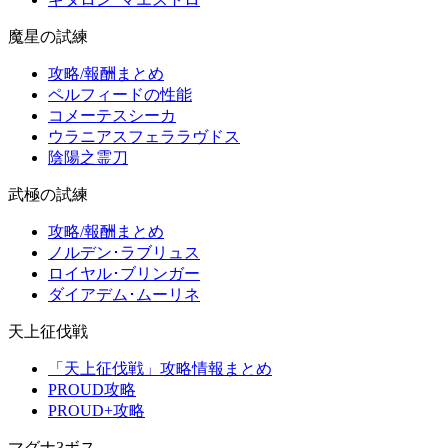
魔星の試練
攻略/報酬まとめ
ペルフィードの性能
コメーテスシーカ
ウラニアスフェララヴドス
陰陽之霊刀
武極の試練
攻略/報酬まとめ
ノルデン･ラブリュス
ロイヤル･ブリンガー
ダイアデム･ムーリネ
天上征伐戦
「天上征伐戦」攻略情報まとめ
PROUD攻略
PROUD+攻略
マグナ3ボス