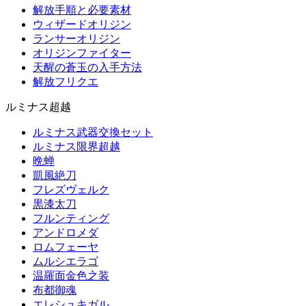
解放手順と必要素材
ウィザードオリジン
ランサーオリジン
オリジンファイター
天醒の蒼玉の入手方法
解放フリクエ
ルミナス超越
ルミナス武器交換セット
ルミナス限界超越
晩蝉
凱風絶刀
フレズヴェルク
黒漆太刀
フルンティング
アンドロメダ
ロムフェーヤ
ムルシエラゴ
温羅面金色之装
布都御魂
エレシュキガル