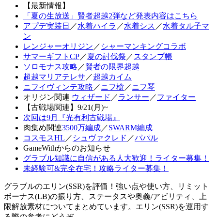
【最新情報】
「夏の生放送」賢者超越2弾など発表内容はこちら
アプデ実装日
／
水着ハイラ
／
水着シス
／
水着タル子マ
ン
レンジャーオリジン
／
シャーマンキングコラボ
サマーギフトCP
／
夏の討伐祭
／
スタンプ帳
ソロモナス攻略
／
賢者の限界超越
超越マリアテレサ
／
超越カイム
ニフイヴィンテ攻略
／
ニフ槍
／
ニフ琴
オリジン関連
ウィザード
／
ランサー
／
ファイター
【古戦場関連】9/21(月)~
次回は9月『光有利古戦場』
肉集め関連
3500万編成
／
SWARM編成
コスモスHL
／
シュヴァクレド
／
パパル
GameWithからのお知らせ
グラブル知識に自信がある人大歓迎！ライター募集！
未経験可&完全在宅！攻略ライター募集！
グラブルのエリン(SSR)を評価！強い点や使い方、リミット
ボーナス(LB)の振り方、ステータスや奥義/アビリティ、上
限解放素材についてまとめています。エリン(SSR)を運用す
る際の参考にどうぞ。