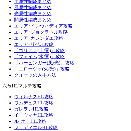
土属性編成まとめ
風属性編成まとめ
光属性編成まとめ
闇属性編成まとめ
エリア･インヴィディア攻略
エリア･ジョクラトル攻略
エリア･カレンダエ攻略
エリア･リベル攻略
「ゴリアテ(土/闇)」攻略
「フェイム(水/闇)」攻略
「ハービンガー(風/光)」攻略
「エローシオ(火/光)」攻略
クォーツの入手方法
六竜HLマルチ攻略
ウィルナスHL攻略
ワムデュスHL攻略
ガレヲンHL攻略
イーウィヤHL攻略
ル･オーHL攻略
フェディエルHL攻略