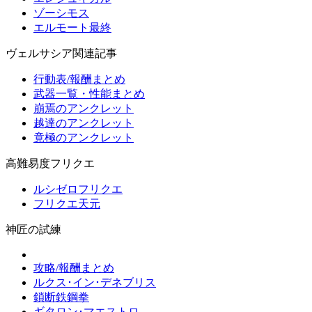
ゾーシモス
エルモート最終
ヴェルサシア関連記事
行動表/報酬まとめ
武器一覧・性能まとめ
崩焉のアンクレット
越達のアンクレット
竟極のアンクレット
高難易度フリクエ
ルシゼロフリクエ
フリクエ天元
神匠の試練
攻略/報酬まとめ
ルクス･イン･デネブリス
鎖断鉄鋼拳
ギタロン･マエストロ