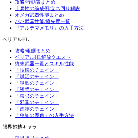
攻略/行動表まとめ
土属性の編成例/立ち回り解説
オメガ武器性能まとめ
バハ武器性能/優先度一覧
『アルテマメモリ』の入手方法
ベリアルHL
攻略/報酬まとめ
ベリアルHL解放クエスト
終末武器一覧とスキル性能
「技錬のチェイン」
「賦活のチェイン」
「謳歌のチェイン」
「誘惑のチェイン」
「禁忌のチェイン」
「邪罪のチェイン」
「虚詐のチェイン」
「狡知の魔角」の入手方法
限界超越キャラ