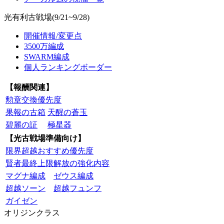
光有利古戦場(9/21~9/28)
開催情報/変更点
3500万編成
SWARM編成
個人ランキングボーダー
【報酬関連】
勲章交換優先度
果報の古箱
天醒の蒼玉
碧麗の証
極星器
【光古戦場準備向け】
限界超越おすすめ優先度
賢者最終上限解放の強化内容
マグナ編成
ゼウス編成
超越ソーン
超越フュンフ
ガイゼン
オリジンクラス