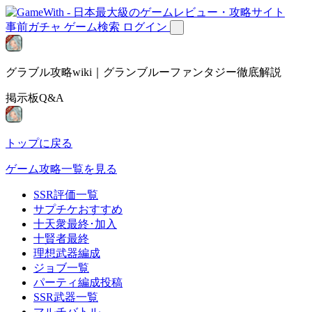
事前ガチャ
ゲーム検索
ログイン
グラブル攻略wiki｜グランブルーファンタジー徹底解説
掲示板Q&A
トップに戻る
ゲーム攻略一覧を見る
SSR評価一覧
サプチケおすすめ
十天衆最終･加入
十賢者最終
理想武器編成
ジョブ一覧
パーティ編成投稿
SSR武器一覧
マルチバトル