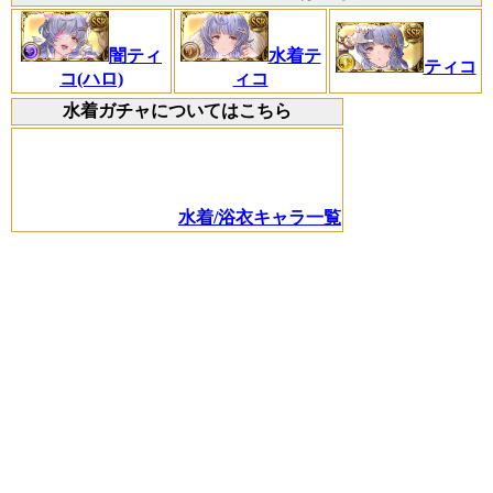
闇ティ
水着テ
ティコ
コ(ハロ)
ィコ
水着ガチャについてはこちら
水着/浴衣キャラ一覧