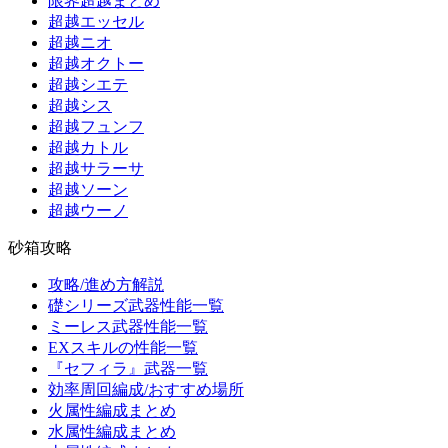
限界超越まとめ
超越エッセル
超越ニオ
超越オクトー
超越シエテ
超越シス
超越フュンフ
超越カトル
超越サラーサ
超越ソーン
超越ウーノ
砂箱攻略
攻略/進め方解説
礎シリーズ武器性能一覧
ミーレス武器性能一覧
EXスキルの性能一覧
『セフィラ』武器一覧
効率周回編成/おすすめ場所
火属性編成まとめ
水属性編成まとめ