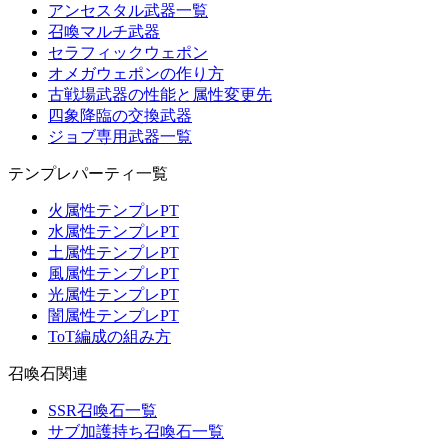
アンセスタル武器一覧
召喚マルチ武器
セラフィックウェポン
オメガウェポンの作り方
古戦場武器の性能と属性変更先
四象降臨の交換武器
ジョブ専用武器一覧
テンプレパーティ一覧
火属性テンプレPT
水属性テンプレPT
土属性テンプレPT
風属性テンプレPT
光属性テンプレPT
闇属性テンプレPT
ToT編成の組み方
召喚石関連
SSR召喚石一覧
サブ加護持ち召喚石一覧