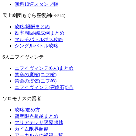
無料10連スタンプ帳
天上劇団もぐら座復刻(~8/14)
攻略/報酬まとめ
効率周回/編成例まとめ
マルチバトルボス攻略
シングルバトル攻略
6人ニフイヴィンテ
ニフイヴィンテ(6人)まとめ
禁命の魔槍(ニフ槍)
禁命の溟弦(ニフ琴)
ニフイヴィンテ(召喚石)5凸
ソロモナスの賢者
攻略/進め方
賢者限界超越まとめ
マリアテレサ限界超越
カイム限界超越
アーカルムの祝福一覧