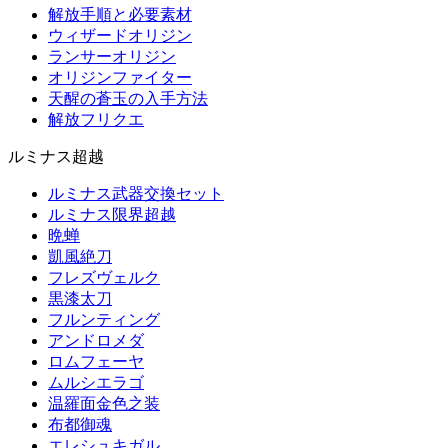
解放手順と必要素材
ウィザードオリジン
ランサーオリジン
オリジンファイター
天醒の蒼玉の入手方法
解放フリクエ
ルミナス超越
ルミナス武器交換セット
ルミナス限界超越
晩蝉
凱風絶刀
フレズヴェルク
黒漆太刀
フルンティング
アンドロメダ
ロムフェーヤ
ムルシエラゴ
温羅面金色之装
布都御魂
エレシュキガル