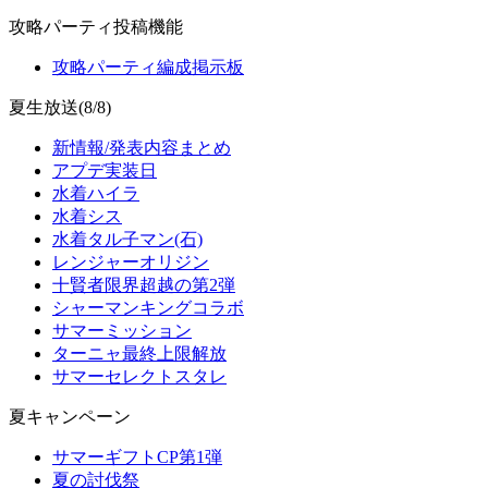
攻略パーティ投稿機能
攻略パーティ編成掲示板
夏生放送(8/8)
新情報/発表内容まとめ
アプデ実装日
水着ハイラ
水着シス
水着タル子マン(石)
レンジャーオリジン
十賢者限界超越の第2弾
シャーマンキングコラボ
サマーミッション
ターニャ最終上限解放
サマーセレクトスタレ
夏キャンペーン
サマーギフトCP第1弾
夏の討伐祭