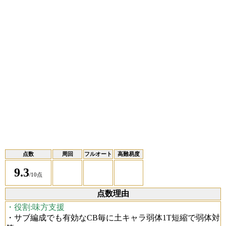
点数
周回
フルオート
高難易度
9.3
/10点
点数理由
・役割:味方支援
・サブ編成でも有効なCB毎に土キャラ弱体1T短縮で弱体対