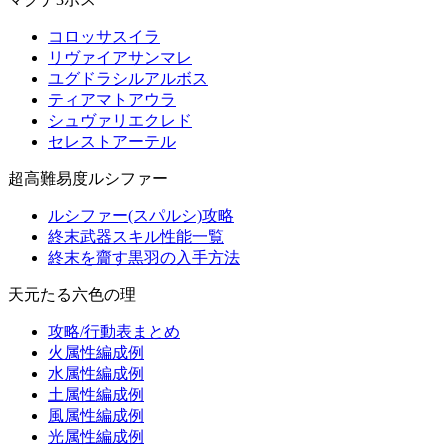
コロッサスイラ
リヴァイアサンマレ
ユグドラシルアルボス
ティアマトアウラ
シュヴァリエクレド
セレストアーテル
超高難易度ルシファー
ルシファー(スパルシ)攻略
終末武器スキル性能一覧
終末を齎す黒羽の入手方法
天元たる六色の理
攻略/行動表まとめ
火属性編成例
水属性編成例
土属性編成例
風属性編成例
光属性編成例