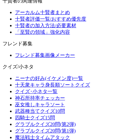
十賢者の関連情報
アーカルム十賢者まとめ
十賢者評価一覧/おすすめ優先度
十賢者の加入方法/必要素材
「至賢の領域」強化内容
フレンド募集
フレンド募集画像メーカー
クイズ/小ネタ
ニーナの好み(イケメン度)一覧
十天衆キャラ身長順ソートクイズ
クイズ･小ネタ一覧
神石所持率チェッカー
巫女推しキャラソート
武器種当てクイズ10問
四騎士クイズ15問
グラブルクイズ20問(第2弾)
グラブルクイズ20問(第1弾)
魔法戦士タイムアタック