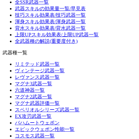
全SSR武器一覧
武器スキルの効果量一覧/早見表
技巧スキル効果表/技巧武器一覧
渾身スキル効果表/渾身武器一覧
背水スキル効果表/背水武器一覧
上限UPスキル効果表/上限UP武器一覧
全武器種の解説(重要度付き)
武器種一覧
リミテッド武器一覧
ヴィンテージ武器一覧
レヴァンス武器一覧
マグナ3武器一覧
六道神器一覧
マグナ2武器一覧
マグナ武器評価一覧
スペリオルシリーズ武器一覧
EX攻刃武器一覧
バハムートウェポン
エピックウェポン性能一覧
コスモス武器一覧