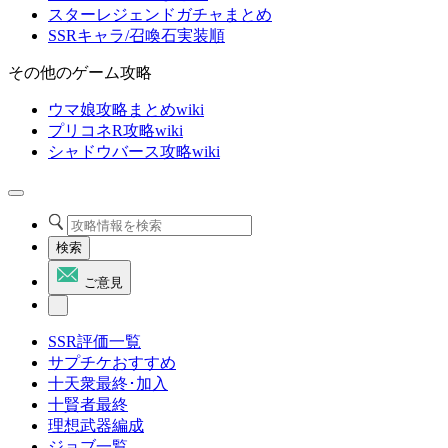
スターレジェンドガチャまとめ
SSRキャラ/召喚石実装順
その他のゲーム攻略
ウマ娘攻略まとめwiki
プリコネR攻略wiki
シャドウバース攻略wiki
検索
ご意見
SSR評価一覧
サプチケおすすめ
十天衆最終･加入
十賢者最終
理想武器編成
ジョブ一覧