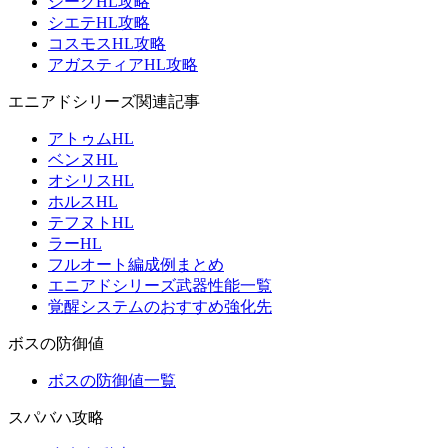
ジークHL攻略
シエテHL攻略
コスモスHL攻略
アガスティアHL攻略
エニアドシリーズ関連記事
アトゥムHL
ベンヌHL
オシリスHL
ホルスHL
テフヌトHL
ラーHL
フルオート編成例まとめ
エニアドシリーズ武器性能一覧
覚醒システムのおすすめ強化先
ボスの防御値
ボスの防御値一覧
スパバハ攻略