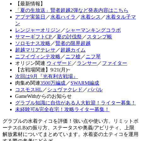
【最新情報】
「夏の生放送」賢者超越2弾など発表内容はこちら
アプデ実装日
／
水着ハイラ
／
水着シス
／
水着タル子マ
ン
レンジャーオリジン
／
シャーマンキングコラボ
サマーギフトCP
／
夏の討伐祭
／
スタンプ帳
ソロモナス攻略
／
賢者の限界超越
超越マリアテレサ
／
超越カイム
ニフイヴィンテ攻略
／
ニフ槍
／
ニフ琴
オリジン関連
ウィザード
／
ランサー
／
ファイター
【古戦場関連】9/21(月)~
次回は9月『光有利古戦場』
肉集め関連
3500万編成
／
SWARM編成
コスモスHL
／
シュヴァクレド
／
パパル
GameWithからのお知らせ
グラブル知識に自信がある人大歓迎！ライター募集！
未経験可&完全在宅！攻略ライター募集！
グラブルの水着ティコを評価！強い点や使い方、リミットボ
ーナス(LB)の振り方、ステータスや奥義/アビリティ、上限
解放素材についてまとめています。水着姿の土ティコを運用
する際の参考にどうぞ。