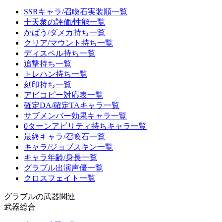
SSRキャラ/召喚石実装順一覧
十天衆の評価/性能一覧
かばう/ダメカ持ち一覧
クリア/マウント持ち一覧
ディスペル持ち一覧
追撃持ち一覧
トレハン持ち一覧
刻印持ち一覧
アビコピー対応表一覧
確定DA/確定TAキャラ一覧
サブメンバー効果キャラ一覧
0ターンアビリティ持ちキャラ一覧
最終キャラ/召喚石一覧
キャラ/ジョブスキン一覧
キャラ年齢/身長一覧
グラブル出演声優一覧
クロスフェイト一覧
グラブルの武器関連
武器総合