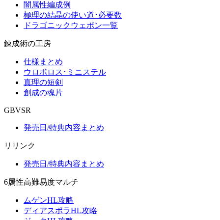
闇属性編成例
極理の結晶の使い道･必要数
ドラゴニックウェポン一覧
錬成術の工房
仕様まとめ
ウロボロス･ミニステル
真理の短剣
創成の魂片
GBVSR
発売日/特典内容まとめ
リリンク
発売日/特典内容まとめ
6属性高難易度マルチ
ムゲンHL攻略
ディアスポラHL攻略