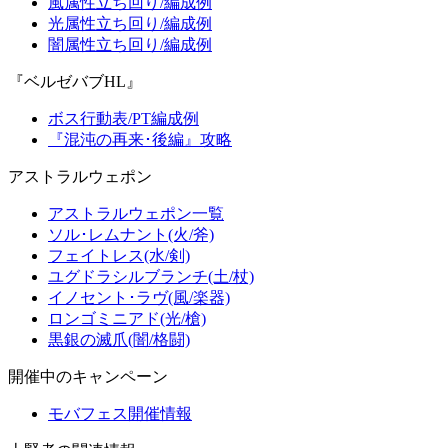
風属性立ち回り/編成例
光属性立ち回り/編成例
闇属性立ち回り/編成例
『ベルゼバブHL』
ボス行動表/PT編成例
『混沌の再来･後編』攻略
アストラルウェポン
アストラルウェポン一覧
ソル･レムナント(火/斧)
フェイトレス(水/剣)
ユグドラシルブランチ(土/杖)
イノセント･ラヴ(風/楽器)
ロンゴミニアド(光/槍)
黒銀の滅爪(闇/格闘)
開催中のキャンペーン
モバフェス開催情報