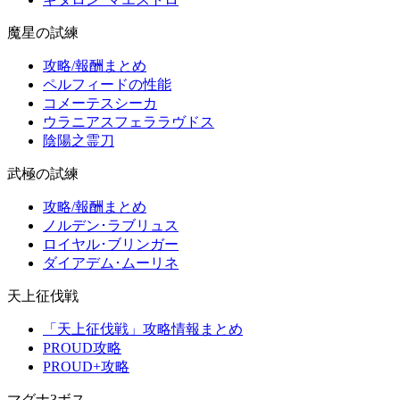
魔星の試練
攻略/報酬まとめ
ペルフィードの性能
コメーテスシーカ
ウラニアスフェララヴドス
陰陽之霊刀
武極の試練
攻略/報酬まとめ
ノルデン･ラブリュス
ロイヤル･ブリンガー
ダイアデム･ムーリネ
天上征伐戦
「天上征伐戦」攻略情報まとめ
PROUD攻略
PROUD+攻略
マグナ3ボス