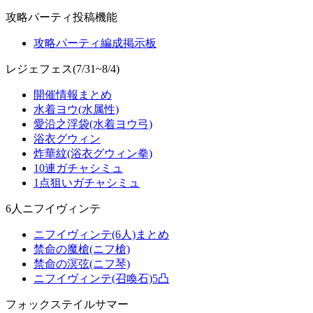
攻略パーティ投稿機能
攻略パーティ編成掲示板
レジェフェス(7/31~8/4)
開催情報まとめ
水着ヨウ(水属性)
愛沿之浮袋(水着ヨウ弓)
浴衣グウィン
炸華紋(浴衣グウィン拳)
10連ガチャシミュ
1点狙いガチャシミュ
6人ニフイヴィンテ
ニフイヴィンテ(6人)まとめ
禁命の魔槍(ニフ槍)
禁命の溟弦(ニフ琴)
ニフイヴィンテ(召喚石)5凸
フォックステイルサマー