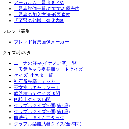
アーカルム十賢者まとめ
十賢者評価一覧/おすすめ優先度
十賢者の加入方法/必要素材
「至賢の領域」強化内容
フレンド募集
フレンド募集画像メーカー
クイズ/小ネタ
ニーナの好み(イケメン度)一覧
十天衆キャラ身長順ソートクイズ
クイズ･小ネタ一覧
神石所持率チェッカー
巫女推しキャラソート
武器種当てクイズ10問
四騎士クイズ15問
グラブルクイズ20問(第2弾)
グラブルクイズ20問(第1弾)
魔法戦士タイムアタック
グラブル楽器武器クイズ(全20問)