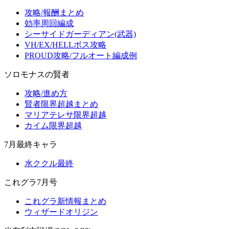
攻略/報酬まとめ
効率周回編成
シーサイドガーディアン(武器)
VH/EX/HELLボス攻略
PROUD攻略/フルオート編成例
ソロモナスの賢者
攻略/進め方
賢者限界超越まとめ
マリアテレサ限界超越
カイム限界超越
7月最終キャラ
水ククル最終
これグラ7月号
これグラ新情報まとめ
ウィザードオリジン