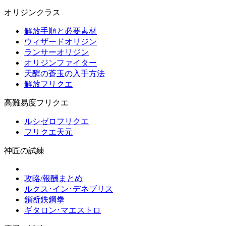
オリジンクラス
解放手順と必要素材
ウィザードオリジン
ランサーオリジン
オリジンファイター
天醒の蒼玉の入手方法
解放フリクエ
高難易度フリクエ
ルシゼロフリクエ
フリクエ天元
神匠の試練
攻略/報酬まとめ
ルクス･イン･デネブリス
鎖断鉄鋼拳
ギタロン･マエストロ