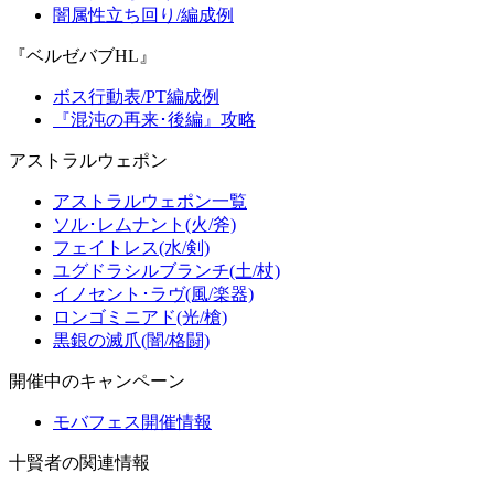
闇属性立ち回り/編成例
『ベルゼバブHL』
ボス行動表/PT編成例
『混沌の再来･後編』攻略
アストラルウェポン
アストラルウェポン一覧
ソル･レムナント(火/斧)
フェイトレス(水/剣)
ユグドラシルブランチ(土/杖)
イノセント･ラヴ(風/楽器)
ロンゴミニアド(光/槍)
黒銀の滅爪(闇/格闘)
開催中のキャンペーン
モバフェス開催情報
十賢者の関連情報