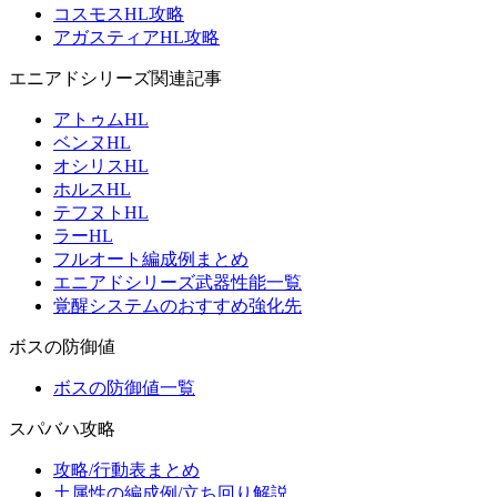
コスモスHL攻略
アガスティアHL攻略
エニアドシリーズ関連記事
アトゥムHL
ベンヌHL
オシリスHL
ホルスHL
テフヌトHL
ラーHL
フルオート編成例まとめ
エニアドシリーズ武器性能一覧
覚醒システムのおすすめ強化先
ボスの防御値
ボスの防御値一覧
スパバハ攻略
攻略/行動表まとめ
土属性の編成例/立ち回り解説