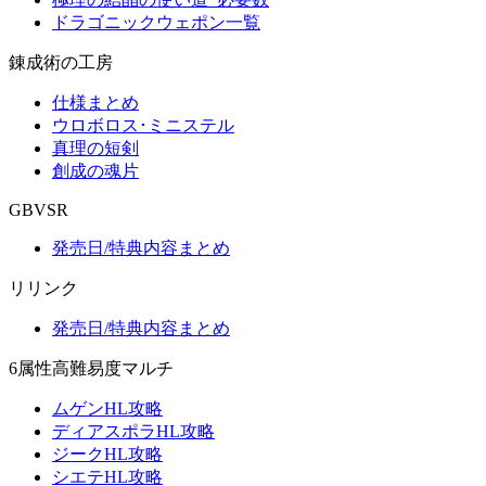
ドラゴニックウェポン一覧
錬成術の工房
仕様まとめ
ウロボロス･ミニステル
真理の短剣
創成の魂片
GBVSR
発売日/特典内容まとめ
リリンク
発売日/特典内容まとめ
6属性高難易度マルチ
ムゲンHL攻略
ディアスポラHL攻略
ジークHL攻略
シエテHL攻略