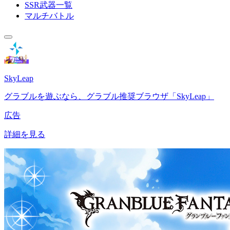
SSR武器一覧
マルチバトル
SkyLeap
グラブルを遊ぶなら、グラブル推奨ブラウザ「SkyLeap」
広告
詳細を見る