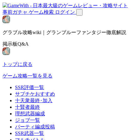
事前ガチャ
ゲーム検索
ログイン
グラブル攻略wiki｜グランブルーファンタジー徹底解説
掲示板Q&A
トップに戻る
ゲーム攻略一覧を見る
SSR評価一覧
サプチケおすすめ
十天衆最終･加入
十賢者最終
理想武器編成
ジョブ一覧
パーティ編成投稿
SSR武器一覧
マルチバトル