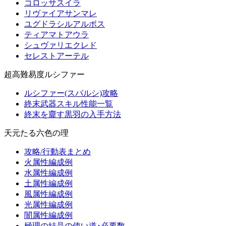
コロッサスイラ
リヴァイアサンマレ
ユグドラシルアルボス
ティアマトアウラ
シュヴァリエクレド
セレストアーテル
超高難易度ルシファー
ルシファー(スパルシ)攻略
終末武器スキル性能一覧
終末を齎す黒羽の入手方法
天元たる六色の理
攻略/行動表まとめ
火属性編成例
水属性編成例
土属性編成例
風属性編成例
光属性編成例
闇属性編成例
極理の結晶の使い道･必要数