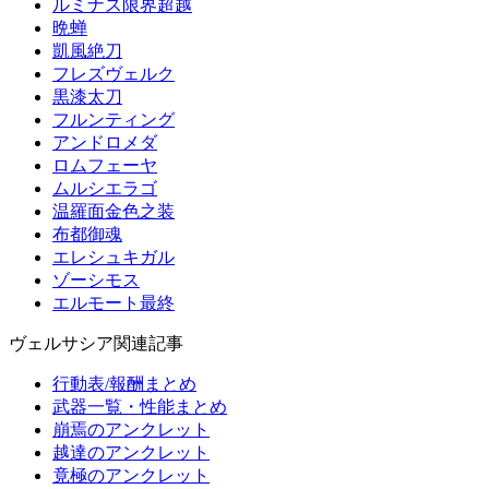
ルミナス限界超越
晩蝉
凱風絶刀
フレズヴェルク
黒漆太刀
フルンティング
アンドロメダ
ロムフェーヤ
ムルシエラゴ
温羅面金色之装
布都御魂
エレシュキガル
ゾーシモス
エルモート最終
ヴェルサシア関連記事
行動表/報酬まとめ
武器一覧・性能まとめ
崩焉のアンクレット
越達のアンクレット
竟極のアンクレット