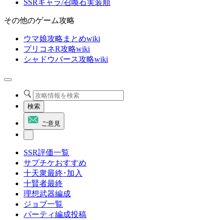
SSRキャラ/召喚石実装順
その他のゲーム攻略
ウマ娘攻略まとめwiki
プリコネR攻略wiki
シャドウバース攻略wiki
検索
ご意見
SSR評価一覧
サプチケおすすめ
十天衆最終･加入
十賢者最終
理想武器編成
ジョブ一覧
パーティ編成投稿