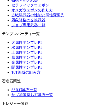
召喚マルチ武器
セラフィックウェポン
オメガウェポンの作り方
古戦場武器の性能と属性変更先
四象降臨の交換武器
ジョブ専用武器一覧
テンプレパーティ一覧
火属性テンプレPT
水属性テンプレPT
土属性テンプレPT
風属性テンプレPT
光属性テンプレPT
闇属性テンプレPT
ToT編成の組み方
召喚石関連
SSR召喚石一覧
サブ加護持ち召喚石一覧
トレジャー関連