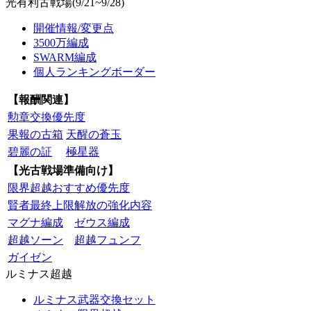
光有利古戦場(9/21~9/28)
開催情報/変更点
3500万編成
SWARM編成
個人ランキングボーダー
【報酬関連】
勲章交換優先度
果報の古箱
天醒の蒼玉
碧麗の証
極星器
【光古戦場準備向け】
限界超越おすすめ優先度
賢者最終上限解放の強化内容
マグナ編成
ゼウス編成
超越ソーン
超越フュンフ
ガイゼン
ルミナス超越
ルミナス武器交換セット