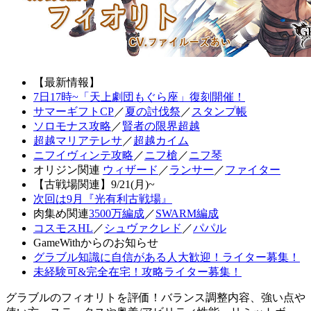
【最新情報】
7日17時~「天上劇団もぐら座」復刻開催！
サマーギフトCP
／
夏の討伐祭
／
スタンプ帳
ソロモナス攻略
／
賢者の限界超越
超越マリアテレサ
／
超越カイム
ニフイヴィンテ攻略
／
ニフ槍
／
ニフ琴
オリジン関連
ウィザード
／
ランサー
／
ファイター
【古戦場関連】9/21(月)~
次回は9月『光有利古戦場』
肉集め関連
3500万編成
／
SWARM編成
コスモスHL
／
シュヴァクレド
／
パパル
GameWithからのお知らせ
グラブル知識に自信がある人大歓迎！ライター募集！
未経験可&完全在宅！攻略ライター募集！
グラブルのフィオリトを評価！バランス調整内容、強い点や