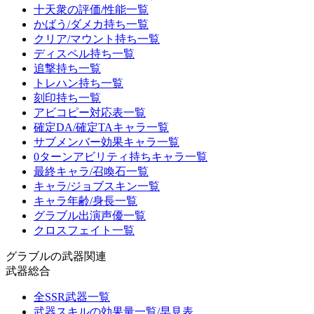
十天衆の評価/性能一覧
かばう/ダメカ持ち一覧
クリア/マウント持ち一覧
ディスペル持ち一覧
追撃持ち一覧
トレハン持ち一覧
刻印持ち一覧
アビコピー対応表一覧
確定DA/確定TAキャラ一覧
サブメンバー効果キャラ一覧
0ターンアビリティ持ちキャラ一覧
最終キャラ/召喚石一覧
キャラ/ジョブスキン一覧
キャラ年齢/身長一覧
グラブル出演声優一覧
クロスフェイト一覧
グラブルの武器関連
武器総合
全SSR武器一覧
武器スキルの効果量一覧/早見表