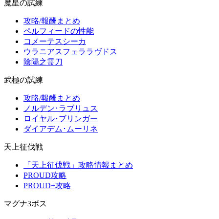
魔星の試練
攻略/報酬まとめ
ペルフィードの性能
コメーテスシーカ
ウラニアスフェララヴドス
陰陽之霊刀
武極の試練
攻略/報酬まとめ
ノルデン･ラブリュス
ロイヤル･ブリンガー
ダイアデム･ムーリネ
天上征伐戦
「天上征伐戦」攻略情報まとめ
PROUD攻略
PROUD+攻略
マグナ3ボス