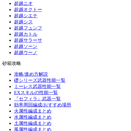
超越ニオ
超越オクトー
超越シエテ
超越シス
超越フュンフ
超越カトル
超越サラーサ
超越ソーン
超越ウーノ
砂箱攻略
攻略/進め方解説
礎シリーズ武器性能一覧
ミーレス武器性能一覧
EXスキルの性能一覧
『セフィラ』武器一覧
効率周回編成/おすすめ場所
火属性編成まとめ
水属性編成まとめ
土属性編成まとめ
風属性編成まとめ