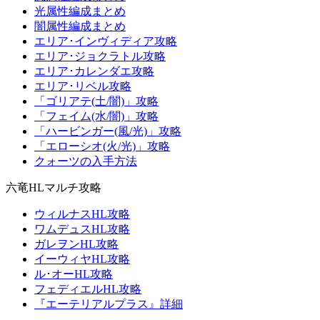
光属性編成まとめ
闇属性編成まとめ
エリア･インヴィディア攻略
エリア･ジョクラトル攻略
エリア･カレンダエ攻略
エリア･リベル攻略
「ゴリアテ(土/闇)」攻略
「フェイム(水/闇)」攻略
「ハービンガー(風/光)」攻略
「エローシオ(火/光)」攻略
クォーツの入手方法
六竜HLマルチ攻略
ウィルナスHL攻略
ワムデュスHL攻略
ガレヲンHL攻略
イーウィヤHL攻略
ル･オーHL攻略
フェディエルHL攻略
『エーテリアルプラス』詳細