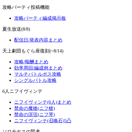
攻略パーティ投稿機能
攻略パーティ編成掲示板
夏生放送(8/8)
配信日/発表内容まとめ
天上劇団もぐら座復刻(~8/14)
攻略/報酬まとめ
効率周回/編成例まとめ
マルチバトルボス攻略
シングルバトル攻略
6人ニフイヴィンテ
ニフイヴィンテ(6人)まとめ
禁命の魔槍(ニフ槍)
禁命の溟弦(ニフ琴)
ニフイヴィンテ(召喚石)5凸
ソロモナスの賢者