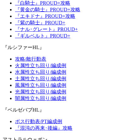
『白騎士』PROUD+攻略
『黄金の騎士』PROUD+攻略
『エキドナ』PROUD+攻略
『紫の騎士』PROUD+
『ナル･グレート』PROUD+
『ギルベルト』PROUD+
『ルシファーHL』
攻略/敵行動表
火属性立ち回り/編成例
水属性立ち回り/編成例
土属性立ち回り/編成例
風属性立ち回り/編成例
光属性立ち回り/編成例
闇属性立ち回り/編成例
『ベルゼバブHL』
ボス行動表/PT編成例
『混沌の再来･後編』攻略
アストラルウェポン