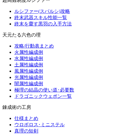
超高難易度ルシファー
ルシファー(スパルシ)攻略
終末武器スキル性能一覧
終末を齎す黒羽の入手方法
天元たる六色の理
攻略/行動表まとめ
火属性編成例
水属性編成例
土属性編成例
風属性編成例
光属性編成例
闇属性編成例
極理の結晶の使い道･必要数
ドラゴニックウェポン一覧
錬成術の工房
仕様まとめ
ウロボロス･ミニステル
真理の短剣