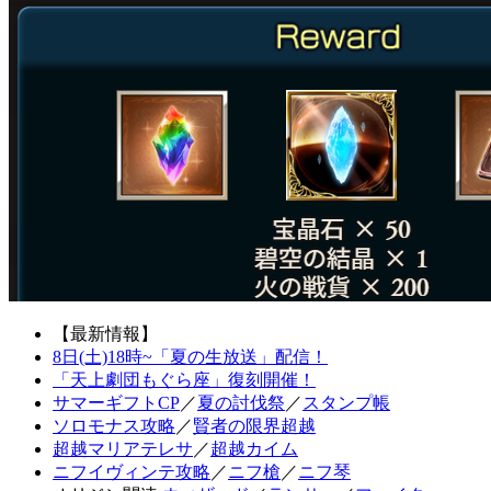
【最新情報】
8日(土)18時~「夏の生放送」配信！
「天上劇団もぐら座」復刻開催！
サマーギフトCP
／
夏の討伐祭
／
スタンプ帳
ソロモナス攻略
／
賢者の限界超越
超越マリアテレサ
／
超越カイム
ニフイヴィンテ攻略
／
ニフ槍
／
ニフ琴