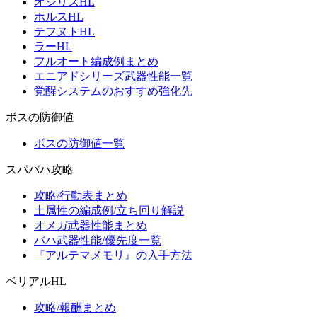
オシリスHL
ホルスHL
テフヌトHL
ラーHL
フルオート編成例まとめ
エニアドシリーズ武器性能一覧
覚醒システムのおすすめ強化先
ボスの防御値
ボスの防御値一覧
スパバハ攻略
攻略/行動表まとめ
土属性の編成例/立ち回り解説
オメガ武器性能まとめ
バハ武器性能/優先度一覧
『アルテマメモリ』の入手方法
ベリアルHL
攻略/報酬まとめ