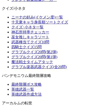
クイズ/小ネタ
ニーナの好み(イケメン度)一覧
十天衆キャラ身長順ソートクイズ
クイズ･小ネタ一覧
神石所持率チェッカー
巫女推しキャラソート
武器種当てクイズ10問
四騎士クイズ15問
グラブルクイズ20問(第2弾)
グラブルクイズ20問(第1弾)
魔法戦士タイムアタック
グラブル楽器武器クイズ(全20問)
パンデモニウム最終階層攻略
最終階層ボス攻略
英雄武器一覧
英雄武器作成方法
アーカルムの転世