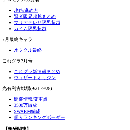
攻略/進め方
賢者限界超越まとめ
マリアテレサ限界超越
カイム限界超越
7月最終キャラ
水ククル最終
これグラ7月号
これグラ新情報まとめ
ウィザードオリジン
光有利古戦場(9/21~9/28)
開催情報/変更点
3500万編成
SWARM編成
個人ランキングボーダー
【報酬関連】