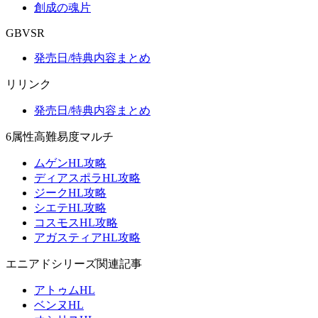
創成の魂片
GBVSR
発売日/特典内容まとめ
リリンク
発売日/特典内容まとめ
6属性高難易度マルチ
ムゲンHL攻略
ディアスポラHL攻略
ジークHL攻略
シエテHL攻略
コスモスHL攻略
アガスティアHL攻略
エニアドシリーズ関連記事
アトゥムHL
ベンヌHL