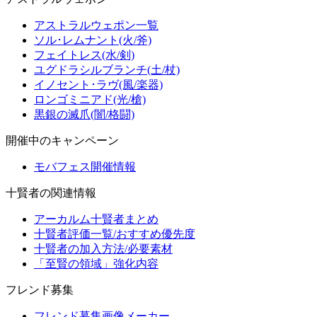
アストラルウェポン一覧
ソル･レムナント(火/斧)
フェイトレス(水/剣)
ユグドラシルブランチ(土/杖)
イノセント･ラヴ(風/楽器)
ロンゴミニアド(光/槍)
黒銀の滅爪(闇/格闘)
開催中のキャンペーン
モバフェス開催情報
十賢者の関連情報
アーカルム十賢者まとめ
十賢者評価一覧/おすすめ優先度
十賢者の加入方法/必要素材
「至賢の領域」強化内容
フレンド募集
フレンド募集画像メーカー