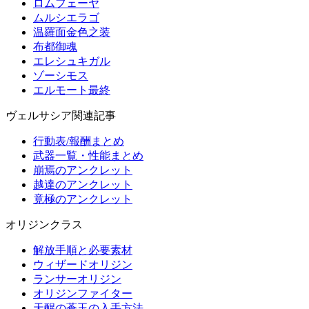
ロムフェーヤ
ムルシエラゴ
温羅面金色之装
布都御魂
エレシュキガル
ゾーシモス
エルモート最終
ヴェルサシア関連記事
行動表/報酬まとめ
武器一覧・性能まとめ
崩焉のアンクレット
越達のアンクレット
竟極のアンクレット
オリジンクラス
解放手順と必要素材
ウィザードオリジン
ランサーオリジン
オリジンファイター
天醒の蒼玉の入手方法