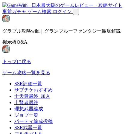
事前ガチャ
ゲーム検索
ログイン
グラブル攻略wiki｜グランブルーファンタジー徹底解説
掲示板Q&A
トップに戻る
ゲーム攻略一覧を見る
SSR評価一覧
サプチケおすすめ
十天衆最終･加入
十賢者最終
理想武器編成
ジョブ一覧
パーティ編成投稿
SSR武器一覧
マルチバトル