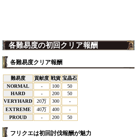
各難易度の初回クリア報酬
各難易度クリア報酬
難易度
貢献度
戦貨
宝晶石
NORMAL
-
100
50
HARD
-
200
50
VERYHARD
20万
300
-
EXTREME
40万
400
-
PROUD
-
200
50
フリクエは初回討伐報酬が魅力