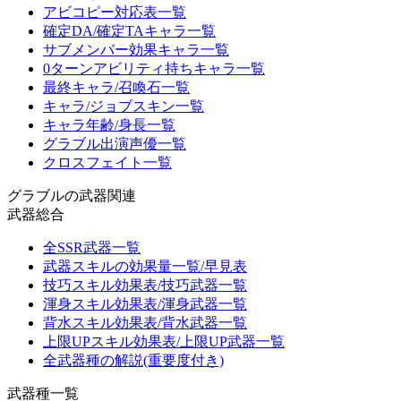
アビコピー対応表一覧
確定DA/確定TAキャラ一覧
サブメンバー効果キャラ一覧
0ターンアビリティ持ちキャラ一覧
最終キャラ/召喚石一覧
キャラ/ジョブスキン一覧
キャラ年齢/身長一覧
グラブル出演声優一覧
クロスフェイト一覧
グラブルの武器関連
武器総合
全SSR武器一覧
武器スキルの効果量一覧/早見表
技巧スキル効果表/技巧武器一覧
渾身スキル効果表/渾身武器一覧
背水スキル効果表/背水武器一覧
上限UPスキル効果表/上限UP武器一覧
全武器種の解説(重要度付き)
武器種一覧