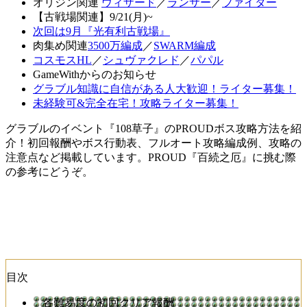
オリジン関連
ウィザード
／
ランサー
／
ファイター
【古戦場関連】9/21(月)~
次回は9月『光有利古戦場』
肉集め関連
3500万編成
／
SWARM編成
コスモスHL
／
シュヴァクレド
／
パパル
GameWithからのお知らせ
グラブル知識に自信がある人大歓迎！ライター募集！
未経験可&完全在宅！攻略ライター募集！
グラブルのイベント『108草子』のPROUDボス攻略方法を紹
介！初回報酬やボス行動表、フルオート攻略編成例、攻略の
注意点など掲載しています。PROUD『百続之厄』に挑む際
の参考にどうぞ。
目次
各難易度の初回クリア報酬