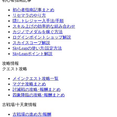
初心者指南記事
初心者指南記事まとめ
リセマラのやり方
隠しトレジャー入手法/手順
スキル上げの効率的な組み合わせ
カジノでメダルを稼ぐ方法
ログインポイントショップ解説
スカイスコープ解説
SkyLeapの使い方/設定方法
SkyLeapポイント解説
攻略情報
クエスト攻略
メインクエスト攻略一覧
マグナ攻略まとめ
討滅戦の攻略･報酬まとめ
四象降臨の攻略･報酬まとめ
古戦場/十天衆情報
古戦場の進め方/報酬