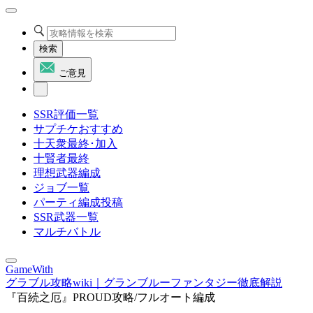
検索
ご意見
SSR評価一覧
サプチケおすすめ
十天衆最終･加入
十賢者最終
理想武器編成
ジョブ一覧
パーティ編成投稿
SSR武器一覧
マルチバトル
GameWith
グラブル攻略wiki｜グランブルーファンタジー徹底解説
『百続之厄』PROUD攻略/フルオート編成