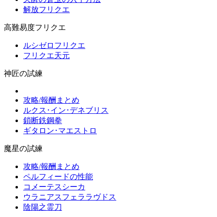
解放フリクエ
高難易度フリクエ
ルシゼロフリクエ
フリクエ天元
神匠の試練
攻略/報酬まとめ
ルクス･イン･デネブリス
鎖断鉄鋼拳
ギタロン･マエストロ
魔星の試練
攻略/報酬まとめ
ペルフィードの性能
コメーテスシーカ
ウラニアスフェララヴドス
陰陽之霊刀