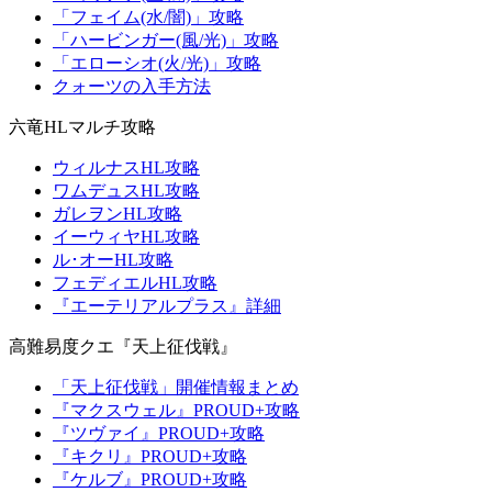
「フェイム(水/闇)」攻略
「ハービンガー(風/光)」攻略
「エローシオ(火/光)」攻略
クォーツの入手方法
六竜HLマルチ攻略
ウィルナスHL攻略
ワムデュスHL攻略
ガレヲンHL攻略
イーウィヤHL攻略
ル･オーHL攻略
フェディエルHL攻略
『エーテリアルプラス』詳細
高難易度クエ『天上征伐戦』
「天上征伐戦」開催情報まとめ
『マクスウェル』PROUD+攻略
『ツヴァイ』PROUD+攻略
『キクリ』PROUD+攻略
『ケルブ』PROUD+攻略