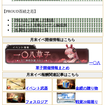
【PROUD百続之厄】
PROUD「護摩」行動表
フルオート攻略パーティ編成例
水属性の役割別一覧
月末イベ開催情報はこちら
一〇八
草子開催情報まとめ
月末イベ報酬関連記事はこちら
イベント武器
金綬の贈り物
フォスロジア
戦貨20箱堀り