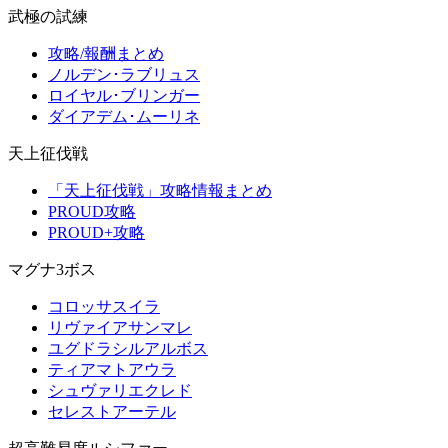
武極の試練
攻略/報酬まとめ
ノルデン･ラブリュス
ロイヤル･ブリンガー
ダイアデム･ムーリネ
天上征伐戦
「天上征伐戦」攻略情報まとめ
PROUD攻略
PROUD+攻略
マグナ3ボス
コロッサスイラ
リヴァイアサンマレ
ユグドラシルアルボス
ティアマトアウラ
シュヴァリエクレド
セレストアーテル