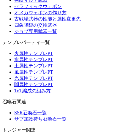
召喚マルチ武器
セラフィックウェポン
オメガウェポンの作り方
古戦場武器の性能と属性変更先
四象降臨の交換武器
ジョブ専用武器一覧
テンプレパーティ一覧
火属性テンプレPT
水属性テンプレPT
土属性テンプレPT
風属性テンプレPT
光属性テンプレPT
闇属性テンプレPT
ToT編成の組み方
召喚石関連
SSR召喚石一覧
サブ加護持ち召喚石一覧
トレジャー関連