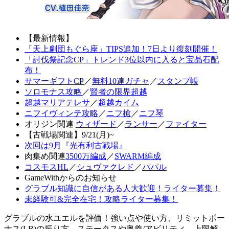
【最新情報】
「天上劇団もぐら座」TIPS追加！7日より復刻開催！
「討伐祭記念CP」トレンド3位以内に入ると宝晶石配
布！
サマーギフトCP
／
無料10連ガチャ
／
スタンプ帳
ソロモナス攻略
／
賢者の限界超越
超越マリアテレサ
／
超越カイム
ニフイヴィンテ攻略
／
ニフ槍
／
ニフ琴
オリジン関連
ウィザード
／
ランサー
／
ファイター
【古戦場関連】9/21(月)~
次回は9月『光有利古戦場』
肉集め関連
3500万編成
／
SWARM編成
コスモスHL
／
シュヴァクレド
／
パパル
GameWithからのお知らせ
グラブル知識に自信がある人大歓迎！ライター募集！
未経験可&完全在宅！攻略ライター募集！
グラブルの水ユエルを評価！強い点や使い方、リミットボー
ナス(LB)の振り方、ステータスや奥義/アビリティ、上限解