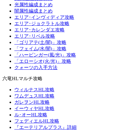
光属性編成まとめ
闇属性編成まとめ
エリア･インヴィディア攻略
エリア･ジョクラトル攻略
エリア･カレンダエ攻略
エリア･リベル攻略
「ゴリアテ(土/闇)」攻略
「フェイム(水/闇)」攻略
「ハービンガー(風/光)」攻略
「エローシオ(火/光)」攻略
クォーツの入手方法
六竜HLマルチ攻略
ウィルナスHL攻略
ワムデュスHL攻略
ガレヲンHL攻略
イーウィヤHL攻略
ル･オーHL攻略
フェディエルHL攻略
『エーテリアルプラス』詳細