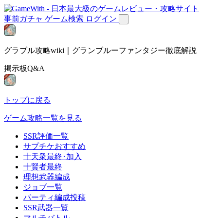
事前ガチャ
ゲーム検索
ログイン
グラブル攻略wiki｜グランブルーファンタジー徹底解説
掲示板Q&A
トップに戻る
ゲーム攻略一覧を見る
SSR評価一覧
サプチケおすすめ
十天衆最終･加入
十賢者最終
理想武器編成
ジョブ一覧
パーティ編成投稿
SSR武器一覧
マルチバトル