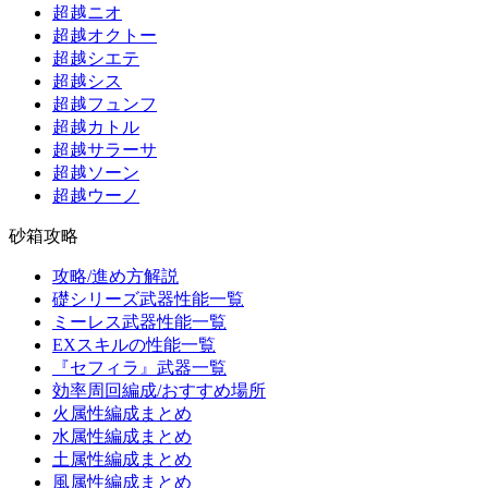
超越ニオ
超越オクトー
超越シエテ
超越シス
超越フュンフ
超越カトル
超越サラーサ
超越ソーン
超越ウーノ
砂箱攻略
攻略/進め方解説
礎シリーズ武器性能一覧
ミーレス武器性能一覧
EXスキルの性能一覧
『セフィラ』武器一覧
効率周回編成/おすすめ場所
火属性編成まとめ
水属性編成まとめ
土属性編成まとめ
風属性編成まとめ