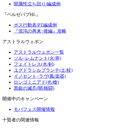
闇属性立ち回り/編成例
『ベルゼバブHL』
ボス行動表/PT編成例
『混沌の再来･後編』攻略
アストラルウェポン
アストラルウェポン一覧
ソル･レムナント(火/斧)
フェイトレス(水/剣)
ユグドラシルブランチ(土/杖)
イノセント･ラヴ(風/楽器)
ロンゴミニアド(光/槍)
黒銀の滅爪(闇/格闘)
開催中のキャンペーン
モバフェス開催情報
十賢者の関連情報