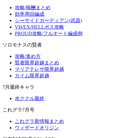
攻略/報酬まとめ
効率周回編成
シーサイドガーディアン(武器)
VH/EX/HELLボス攻略
PROUD攻略/フルオート編成例
ソロモナスの賢者
攻略/進め方
賢者限界超越まとめ
マリアテレサ限界超越
カイム限界超越
7月最終キャラ
水ククル最終
これグラ7月号
これグラ新情報まとめ
ウィザードオリジン