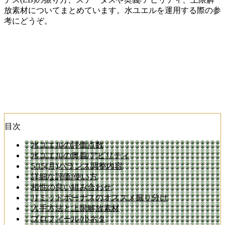
放素材についてまとめています。水ユエルを運用する際の参
考にどうぞ。
目次
水ユエルの評価点数
水ユエルの奥義/アビリティ
5/15(月)バランス調整内容
詳細な評価/使い方
相性の良い組み合わせ
リミットボーナスのオススメ振り分け
入手方法と上限解放素材
プロフィール/小ネタ