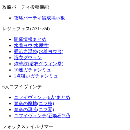
攻略パーティ投稿機能
攻略パーティ編成掲示板
レジェフェス(7/31~8/4)
開催情報まとめ
水着ヨウ(水属性)
愛沿之浮袋(水着ヨウ弓)
浴衣グウィン
炸華紋(浴衣グウィン拳)
10連ガチャシミュ
1点狙いガチャシミュ
6人ニフイヴィンテ
ニフイヴィンテ(6人)まとめ
禁命の魔槍(ニフ槍)
禁命の溟弦(ニフ琴)
ニフイヴィンテ(召喚石)5凸
フォックステイルサマー