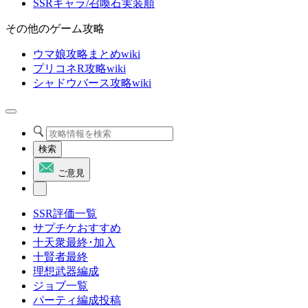
SSRキャラ/召喚石実装順
その他のゲーム攻略
ウマ娘攻略まとめwiki
プリコネR攻略wiki
シャドウバース攻略wiki
検索
ご意見
SSR評価一覧
サプチケおすすめ
十天衆最終･加入
十賢者最終
理想武器編成
ジョブ一覧
パーティ編成投稿