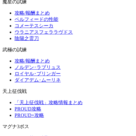
魔星の試練
攻略/報酬まとめ
ペルフィードの性能
コメーテスシーカ
ウラニアスフェララヴドス
陰陽之霊刀
武極の試練
攻略/報酬まとめ
ノルデン･ラブリュス
ロイヤル･ブリンガー
ダイアデム･ムーリネ
天上征伐戦
「天上征伐戦」攻略情報まとめ
PROUD攻略
PROUD+攻略
マグナ3ボス