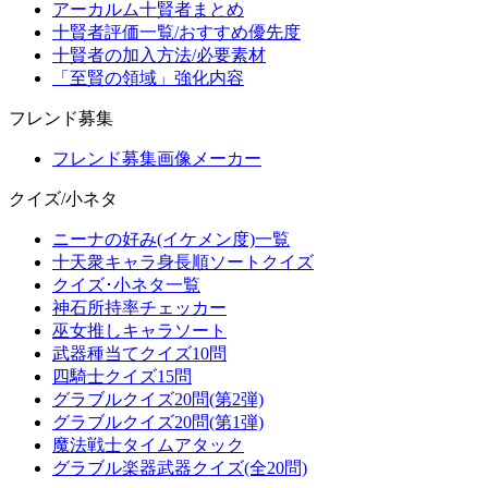
アーカルム十賢者まとめ
十賢者評価一覧/おすすめ優先度
十賢者の加入方法/必要素材
「至賢の領域」強化内容
フレンド募集
フレンド募集画像メーカー
クイズ/小ネタ
ニーナの好み(イケメン度)一覧
十天衆キャラ身長順ソートクイズ
クイズ･小ネタ一覧
神石所持率チェッカー
巫女推しキャラソート
武器種当てクイズ10問
四騎士クイズ15問
グラブルクイズ20問(第2弾)
グラブルクイズ20問(第1弾)
魔法戦士タイムアタック
グラブル楽器武器クイズ(全20問)