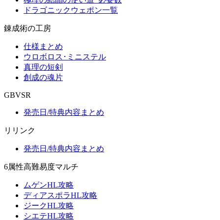
ドラゴニックウェポン一覧
錬成術の工房
仕様まとめ
ウロボロス･ミニステル
真理の短剣
創成の魂片
GBVSR
発売日/特典内容まとめ
リリンク
発売日/特典内容まとめ
6属性高難易度マルチ
ムゲンHL攻略
ディアスポラHL攻略
ジークHL攻略
シエテHL攻略