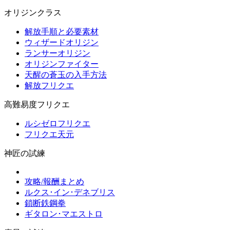
オリジンクラス
解放手順と必要素材
ウィザードオリジン
ランサーオリジン
オリジンファイター
天醒の蒼玉の入手方法
解放フリクエ
高難易度フリクエ
ルシゼロフリクエ
フリクエ天元
神匠の試練
攻略/報酬まとめ
ルクス･イン･デネブリス
鎖断鉄鋼拳
ギタロン･マエストロ