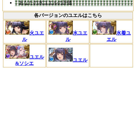
あなたの水ユエルの評価
各バージョンのユエルはこちら
火ユエ
水ユエ
水着ユ
ル
ル
エル
ユエル
ユエル
&ソシエ