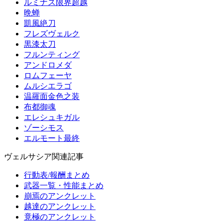
ルミナス限界超越
晩蝉
凱風絶刀
フレズヴェルク
黒漆太刀
フルンティング
アンドロメダ
ロムフェーヤ
ムルシエラゴ
温羅面金色之装
布都御魂
エレシュキガル
ゾーシモス
エルモート最終
ヴェルサシア関連記事
行動表/報酬まとめ
武器一覧・性能まとめ
崩焉のアンクレット
越達のアンクレット
竟極のアンクレット