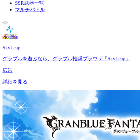
SSR武器一覧
マルチバトル
SkyLeap
グラブルを遊ぶなら、グラブル推奨ブラウザ「SkyLeap」
広告
詳細を見る