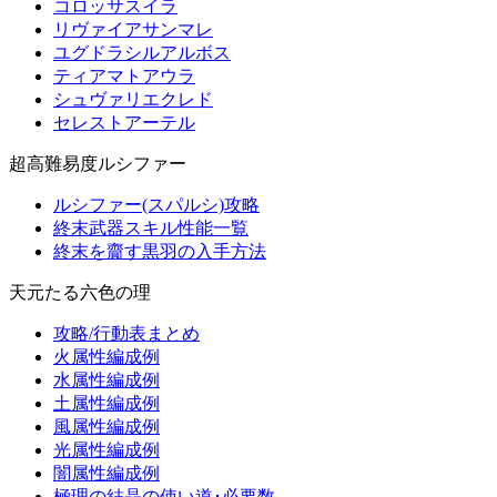
コロッサスイラ
リヴァイアサンマレ
ユグドラシルアルボス
ティアマトアウラ
シュヴァリエクレド
セレストアーテル
超高難易度ルシファー
ルシファー(スパルシ)攻略
終末武器スキル性能一覧
終末を齎す黒羽の入手方法
天元たる六色の理
攻略/行動表まとめ
火属性編成例
水属性編成例
土属性編成例
風属性編成例
光属性編成例
闇属性編成例
極理の結晶の使い道･必要数