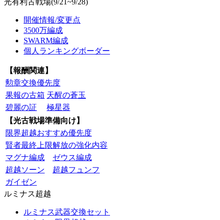
光有利古戦場(9/21~9/28)
開催情報/変更点
3500万編成
SWARM編成
個人ランキングボーダー
【報酬関連】
勲章交換優先度
果報の古箱
天醒の蒼玉
碧麗の証
極星器
【光古戦場準備向け】
限界超越おすすめ優先度
賢者最終上限解放の強化内容
マグナ編成
ゼウス編成
超越ソーン
超越フュンフ
ガイゼン
ルミナス超越
ルミナス武器交換セット