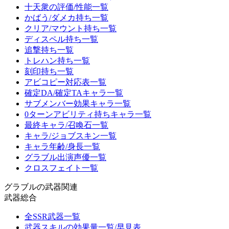
十天衆の評価/性能一覧
かばう/ダメカ持ち一覧
クリア/マウント持ち一覧
ディスペル持ち一覧
追撃持ち一覧
トレハン持ち一覧
刻印持ち一覧
アビコピー対応表一覧
確定DA/確定TAキャラ一覧
サブメンバー効果キャラ一覧
0ターンアビリティ持ちキャラ一覧
最終キャラ/召喚石一覧
キャラ/ジョブスキン一覧
キャラ年齢/身長一覧
グラブル出演声優一覧
クロスフェイト一覧
グラブルの武器関連
武器総合
全SSR武器一覧
武器スキルの効果量一覧/早見表