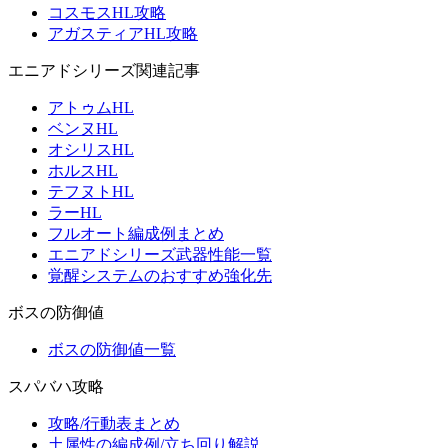
コスモスHL攻略
アガスティアHL攻略
エニアドシリーズ関連記事
アトゥムHL
ベンヌHL
オシリスHL
ホルスHL
テフヌトHL
ラーHL
フルオート編成例まとめ
エニアドシリーズ武器性能一覧
覚醒システムのおすすめ強化先
ボスの防御値
ボスの防御値一覧
スパバハ攻略
攻略/行動表まとめ
土属性の編成例/立ち回り解説