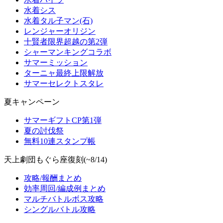
水着シス
水着タル子マン(石)
レンジャーオリジン
十賢者限界超越の第2弾
シャーマンキングコラボ
サマーミッション
ターニャ最終上限解放
サマーセレクトスタレ
夏キャンペーン
サマーギフトCP第1弾
夏の討伐祭
無料10連スタンプ帳
天上劇団もぐら座復刻(~8/14)
攻略/報酬まとめ
効率周回/編成例まとめ
マルチバトルボス攻略
シングルバトル攻略