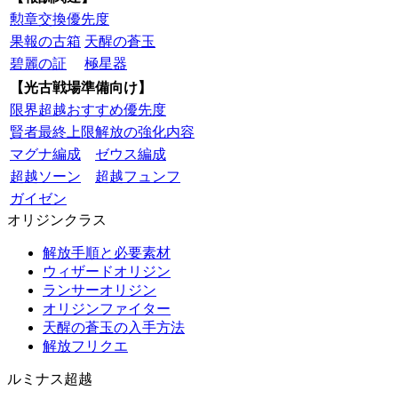
勲章交換優先度
果報の古箱
天醒の蒼玉
碧麗の証
極星器
【光古戦場準備向け】
限界超越おすすめ優先度
賢者最終上限解放の強化内容
マグナ編成
ゼウス編成
超越ソーン
超越フュンフ
ガイゼン
オリジンクラス
解放手順と必要素材
ウィザードオリジン
ランサーオリジン
オリジンファイター
天醒の蒼玉の入手方法
解放フリクエ
ルミナス超越