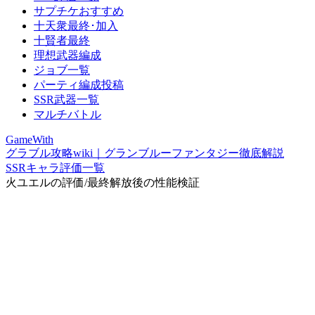
サプチケおすすめ
十天衆最終･加入
十賢者最終
理想武器編成
ジョブ一覧
パーティ編成投稿
SSR武器一覧
マルチバトル
GameWith
グラブル攻略wiki｜グランブルーファンタジー徹底解説
SSRキャラ評価一覧
火ユエルの評価/最終解放後の性能検証