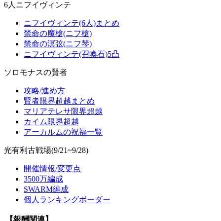
6人ニフイヴィンテ
ニフイヴィンテ(6人)まとめ
禁命の魔槍(ニフ槍)
禁命の溟弦(ニフ琴)
ニフイヴィンテ(召喚石)5凸
ソロモナスの賢者
攻略/進め方
賢者限界超越まとめ
マリアテレサ限界超越
カイム限界超越
アーカルムの祝福一覧
光有利古戦場(9/21~9/28)
開催情報/変更点
3500万編成
SWARM編成
個人ランキングボーダー
【報酬関連】