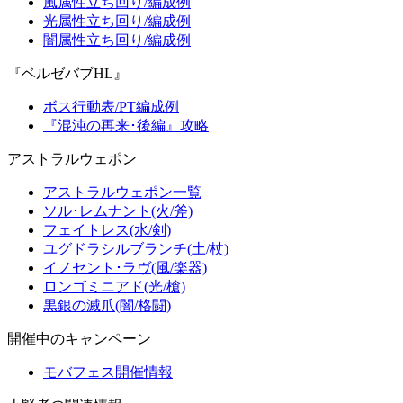
風属性立ち回り/編成例
光属性立ち回り/編成例
闇属性立ち回り/編成例
『ベルゼバブHL』
ボス行動表/PT編成例
『混沌の再来･後編』攻略
アストラルウェポン
アストラルウェポン一覧
ソル･レムナント(火/斧)
フェイトレス(水/剣)
ユグドラシルブランチ(土/杖)
イノセント･ラヴ(風/楽器)
ロンゴミニアド(光/槍)
黒銀の滅爪(闇/格闘)
開催中のキャンペーン
モバフェス開催情報