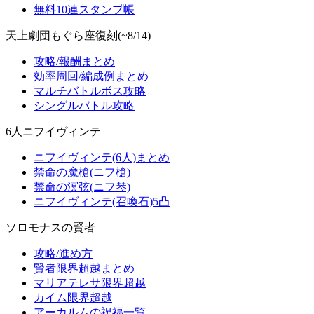
無料10連スタンプ帳
天上劇団もぐら座復刻(~8/14)
攻略/報酬まとめ
効率周回/編成例まとめ
マルチバトルボス攻略
シングルバトル攻略
6人ニフイヴィンテ
ニフイヴィンテ(6人)まとめ
禁命の魔槍(ニフ槍)
禁命の溟弦(ニフ琴)
ニフイヴィンテ(召喚石)5凸
ソロモナスの賢者
攻略/進め方
賢者限界超越まとめ
マリアテレサ限界超越
カイム限界超越
アーカルムの祝福一覧