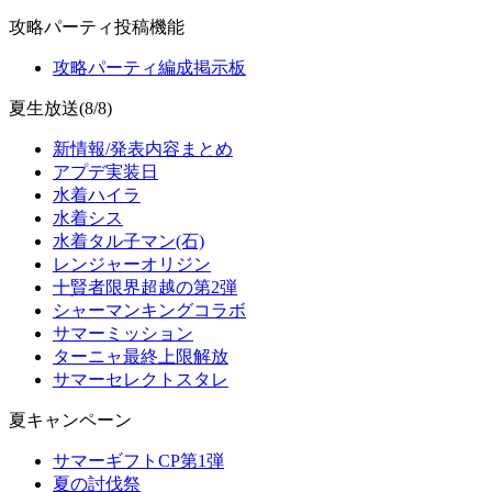
攻略パーティ投稿機能
攻略パーティ編成掲示板
夏生放送(8/8)
新情報/発表内容まとめ
アプデ実装日
水着ハイラ
水着シス
水着タル子マン(石)
レンジャーオリジン
十賢者限界超越の第2弾
シャーマンキングコラボ
サマーミッション
ターニャ最終上限解放
サマーセレクトスタレ
夏キャンペーン
サマーギフトCP第1弾
夏の討伐祭