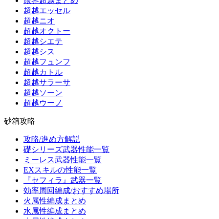
限界超越まとめ
超越エッセル
超越ニオ
超越オクトー
超越シエテ
超越シス
超越フュンフ
超越カトル
超越サラーサ
超越ソーン
超越ウーノ
砂箱攻略
攻略/進め方解説
礎シリーズ武器性能一覧
ミーレス武器性能一覧
EXスキルの性能一覧
『セフィラ』武器一覧
効率周回編成/おすすめ場所
火属性編成まとめ
水属性編成まとめ