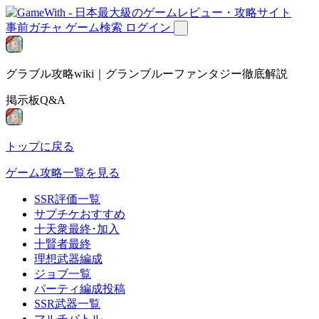
事前ガチャ
ゲーム検索
ログイン
グラブル攻略wiki｜グランブルーファンタジー徹底解説
掲示板Q&A
トップに戻る
ゲーム攻略一覧を見る
SSR評価一覧
サプチケおすすめ
十天衆最終･加入
十賢者最終
理想武器編成
ジョブ一覧
パーティ編成投稿
SSR武器一覧
マルチバトル