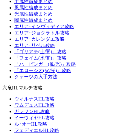
土属性編成まとめ
風属性編成まとめ
光属性編成まとめ
闇属性編成まとめ
エリア･インヴィディア攻略
エリア･ジョクラトル攻略
エリア･カレンダエ攻略
エリア･リベル攻略
「ゴリアテ(土/闇)」攻略
「フェイム(水/闇)」攻略
「ハービンガー(風/光)」攻略
「エローシオ(火/光)」攻略
クォーツの入手方法
六竜HLマルチ攻略
ウィルナスHL攻略
ワムデュスHL攻略
ガレヲンHL攻略
イーウィヤHL攻略
ル･オーHL攻略
フェディエルHL攻略