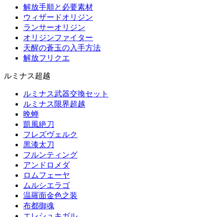
解放手順と必要素材
ウィザードオリジン
ランサーオリジン
オリジンファイター
天醒の蒼玉の入手方法
解放フリクエ
ルミナス超越
ルミナス武器交換セット
ルミナス限界超越
晩蝉
凱風絶刀
フレズヴェルク
黒漆太刀
フルンティング
アンドロメダ
ロムフェーヤ
ムルシエラゴ
温羅面金色之装
布都御魂
エレシュキガル