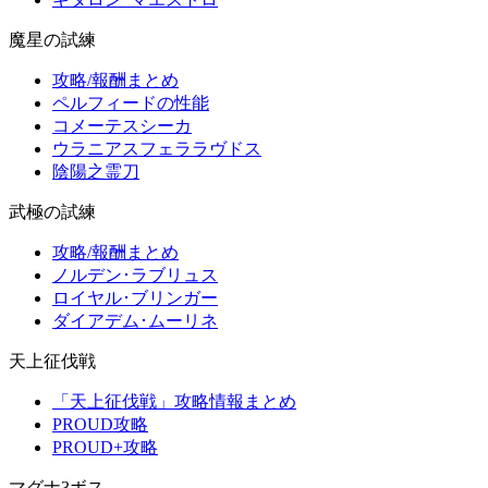
魔星の試練
攻略/報酬まとめ
ペルフィードの性能
コメーテスシーカ
ウラニアスフェララヴドス
陰陽之霊刀
武極の試練
攻略/報酬まとめ
ノルデン･ラブリュス
ロイヤル･ブリンガー
ダイアデム･ムーリネ
天上征伐戦
「天上征伐戦」攻略情報まとめ
PROUD攻略
PROUD+攻略
マグナ3ボス