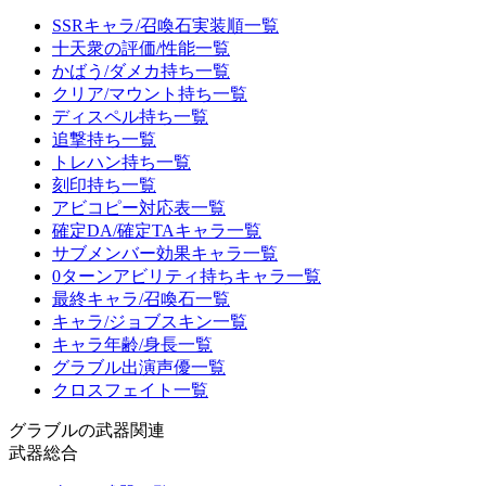
SSRキャラ/召喚石実装順一覧
十天衆の評価/性能一覧
かばう/ダメカ持ち一覧
クリア/マウント持ち一覧
ディスペル持ち一覧
追撃持ち一覧
トレハン持ち一覧
刻印持ち一覧
アビコピー対応表一覧
確定DA/確定TAキャラ一覧
サブメンバー効果キャラ一覧
0ターンアビリティ持ちキャラ一覧
最終キャラ/召喚石一覧
キャラ/ジョブスキン一覧
キャラ年齢/身長一覧
グラブル出演声優一覧
クロスフェイト一覧
グラブルの武器関連
武器総合