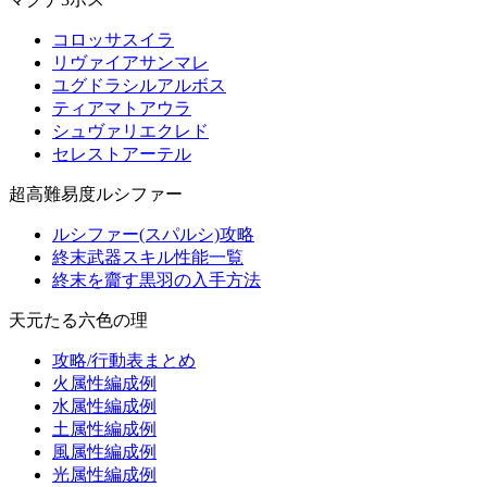
コロッサスイラ
リヴァイアサンマレ
ユグドラシルアルボス
ティアマトアウラ
シュヴァリエクレド
セレストアーテル
超高難易度ルシファー
ルシファー(スパルシ)攻略
終末武器スキル性能一覧
終末を齎す黒羽の入手方法
天元たる六色の理
攻略/行動表まとめ
火属性編成例
水属性編成例
土属性編成例
風属性編成例
光属性編成例