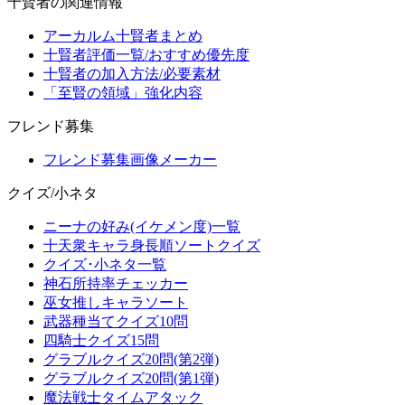
十賢者の関連情報
アーカルム十賢者まとめ
十賢者評価一覧/おすすめ優先度
十賢者の加入方法/必要素材
「至賢の領域」強化内容
フレンド募集
フレンド募集画像メーカー
クイズ/小ネタ
ニーナの好み(イケメン度)一覧
十天衆キャラ身長順ソートクイズ
クイズ･小ネタ一覧
神石所持率チェッカー
巫女推しキャラソート
武器種当てクイズ10問
四騎士クイズ15問
グラブルクイズ20問(第2弾)
グラブルクイズ20問(第1弾)
魔法戦士タイムアタック