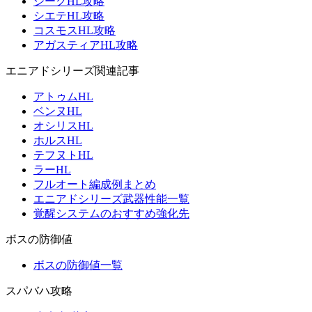
ジークHL攻略
シエテHL攻略
コスモスHL攻略
アガスティアHL攻略
エニアドシリーズ関連記事
アトゥムHL
ベンヌHL
オシリスHL
ホルスHL
テフヌトHL
ラーHL
フルオート編成例まとめ
エニアドシリーズ武器性能一覧
覚醒システムのおすすめ強化先
ボスの防御値
ボスの防御値一覧
スパバハ攻略