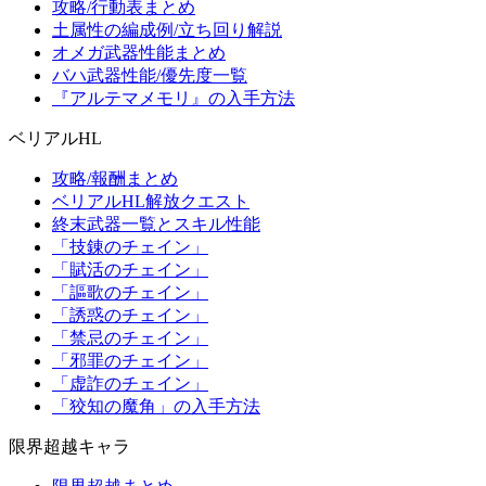
攻略/行動表まとめ
土属性の編成例/立ち回り解説
オメガ武器性能まとめ
バハ武器性能/優先度一覧
『アルテマメモリ』の入手方法
ベリアルHL
攻略/報酬まとめ
ベリアルHL解放クエスト
終末武器一覧とスキル性能
「技錬のチェイン」
「賦活のチェイン」
「謳歌のチェイン」
「誘惑のチェイン」
「禁忌のチェイン」
「邪罪のチェイン」
「虚詐のチェイン」
「狡知の魔角」の入手方法
限界超越キャラ