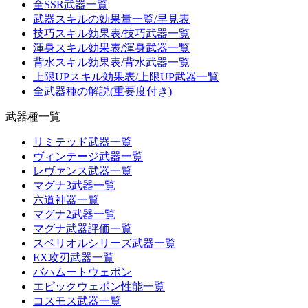
全SSR武器一覧
武器スキルの効果量一覧/早見表
技巧スキル効果表/技巧武器一覧
渾身スキル効果表/渾身武器一覧
背水スキル効果表/背水武器一覧
上限UPスキル効果表/上限UP武器一覧
全武器種の解説(重要度付き)
武器種一覧
リミテッド武器一覧
ヴィンテージ武器一覧
レヴァンス武器一覧
マグナ3武器一覧
六道神器一覧
マグナ2武器一覧
マグナ武器評価一覧
スペリオルシリーズ武器一覧
EX攻刃武器一覧
バハムートウェポン
エピックウェポン性能一覧
コスモス武器一覧