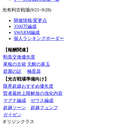
光有利古戦場(9/21~9/28)
開催情報/変更点
3500万編成
SWARM編成
個人ランキングボーダー
【報酬関連】
勲章交換優先度
果報の古箱
天醒の蒼玉
碧麗の証
極星器
【光古戦場準備向け】
限界超越おすすめ優先度
賢者最終上限解放の強化内容
マグナ編成
ゼウス編成
超越ソーン
超越フュンフ
ガイゼン
オリジンクラス