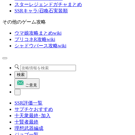
スターレジェンドガチャまとめ
SSRキャラ/召喚石実装順
その他のゲーム攻略
ウマ娘攻略まとめwiki
プリコネR攻略wiki
シャドウバース攻略wiki
検索
ご意見
SSR評価一覧
サプチケおすすめ
十天衆最終･加入
十賢者最終
理想武器編成
ジョブ一覧