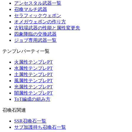
アンセスタル武器一覧
召喚マルチ武器
セラフィックウェポン
オメガウェポンの作り方
古戦場武器の性能と属性変更先
四象降臨の交換武器
ジョブ専用武器一覧
テンプレパーティ一覧
火属性テンプレPT
水属性テンプレPT
土属性テンプレPT
風属性テンプレPT
光属性テンプレPT
闇属性テンプレPT
ToT編成の組み方
召喚石関連
SSR召喚石一覧
サブ加護持ち召喚石一覧