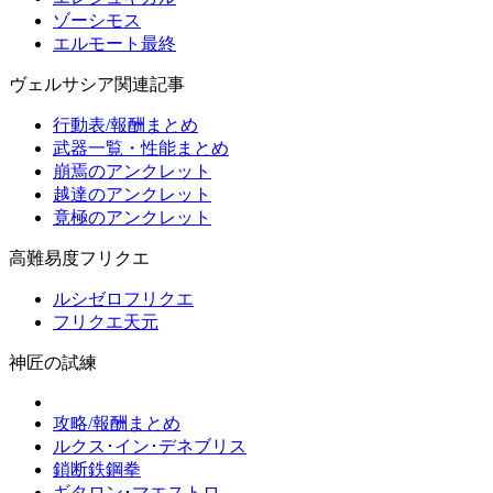
ゾーシモス
エルモート最終
ヴェルサシア関連記事
行動表/報酬まとめ
武器一覧・性能まとめ
崩焉のアンクレット
越達のアンクレット
竟極のアンクレット
高難易度フリクエ
ルシゼロフリクエ
フリクエ天元
神匠の試練
攻略/報酬まとめ
ルクス･イン･デネブリス
鎖断鉄鋼拳
ギタロン･マエストロ