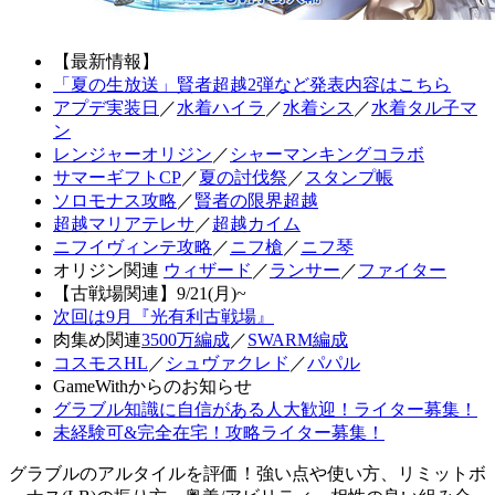
【最新情報】
「夏の生放送」賢者超越2弾など発表内容はこちら
アプデ実装日
／
水着ハイラ
／
水着シス
／
水着タル子マ
ン
レンジャーオリジン
／
シャーマンキングコラボ
サマーギフトCP
／
夏の討伐祭
／
スタンプ帳
ソロモナス攻略
／
賢者の限界超越
超越マリアテレサ
／
超越カイム
ニフイヴィンテ攻略
／
ニフ槍
／
ニフ琴
オリジン関連
ウィザード
／
ランサー
／
ファイター
【古戦場関連】9/21(月)~
次回は9月『光有利古戦場』
肉集め関連
3500万編成
／
SWARM編成
コスモスHL
／
シュヴァクレド
／
パパル
GameWithからのお知らせ
グラブル知識に自信がある人大歓迎！ライター募集！
未経験可&完全在宅！攻略ライター募集！
グラブルのアルタイルを評価！強い点や使い方、リミットボ