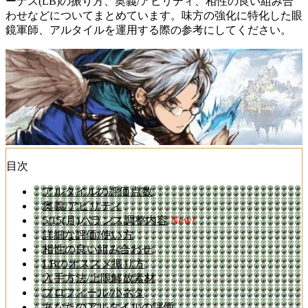
ーナス(LB)の振り方、奥義/アビリティ、相性の良い組み合
わせなどについてまとめています。味方の強化に特化した眼
鏡軍師、アルタイルを運用する際の参考にしてください。
目次
アルタイルの評価点数
奥義/アビリティ
5/15(月)バランス調整内容
New!
詳細な評価/使い方
相性の良い組み合わせ
LBのオススメ振り方
入手方法/上限解放素材
プロフィール/小ネタ
あなたのアルタイルの評価