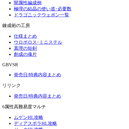
闇属性編成例
極理の結晶の使い道･必要数
ドラゴニックウェポン一覧
錬成術の工房
仕様まとめ
ウロボロス･ミニステル
真理の短剣
創成の魂片
GBVSR
発売日/特典内容まとめ
リリンク
発売日/特典内容まとめ
6属性高難易度マルチ
ムゲンHL攻略
ディアスポラHL攻略