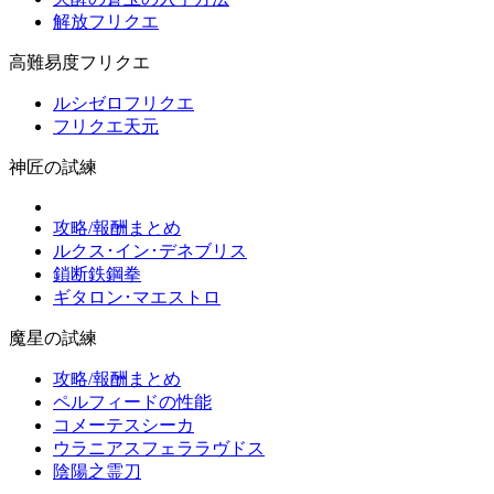
解放フリクエ
高難易度フリクエ
ルシゼロフリクエ
フリクエ天元
神匠の試練
攻略/報酬まとめ
ルクス･イン･デネブリス
鎖断鉄鋼拳
ギタロン･マエストロ
魔星の試練
攻略/報酬まとめ
ペルフィードの性能
コメーテスシーカ
ウラニアスフェララヴドス
陰陽之霊刀