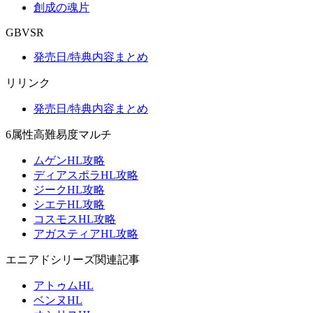
創成の魂片
GBVSR
発売日/特典内容まとめ
リリンク
発売日/特典内容まとめ
6属性高難易度マルチ
ムゲンHL攻略
ディアスポラHL攻略
ジークHL攻略
シエテHL攻略
コスモスHL攻略
アガスティアHL攻略
エニアドシリーズ関連記事
アトゥムHL
ベンヌHL