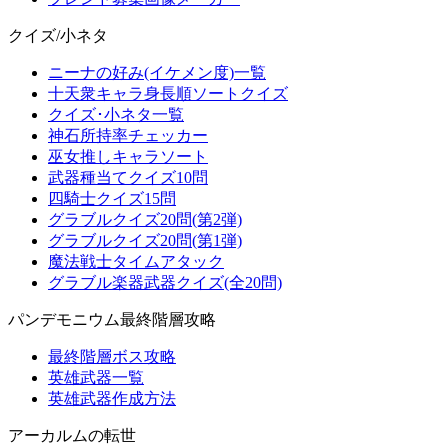
クイズ/小ネタ
ニーナの好み(イケメン度)一覧
十天衆キャラ身長順ソートクイズ
クイズ･小ネタ一覧
神石所持率チェッカー
巫女推しキャラソート
武器種当てクイズ10問
四騎士クイズ15問
グラブルクイズ20問(第2弾)
グラブルクイズ20問(第1弾)
魔法戦士タイムアタック
グラブル楽器武器クイズ(全20問)
パンデモニウム最終階層攻略
最終階層ボス攻略
英雄武器一覧
英雄武器作成方法
アーカルムの転世