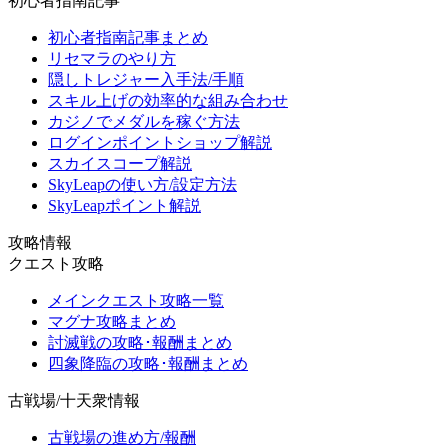
初心者指南記事
初心者指南記事まとめ
リセマラのやり方
隠しトレジャー入手法/手順
スキル上げの効率的な組み合わせ
カジノでメダルを稼ぐ方法
ログインポイントショップ解説
スカイスコープ解説
SkyLeapの使い方/設定方法
SkyLeapポイント解説
攻略情報
クエスト攻略
メインクエスト攻略一覧
マグナ攻略まとめ
討滅戦の攻略･報酬まとめ
四象降臨の攻略･報酬まとめ
古戦場/十天衆情報
古戦場の進め方/報酬