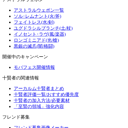
アストラルウェポン一覧
ソル･レムナント(火/斧)
フェイトレス(水/剣)
ユグドラシルブランチ(土/杖)
イノセント･ラヴ(風/楽器)
ロンゴミニアド(光/槍)
黒銀の滅爪(闇/格闘)
開催中のキャンペーン
モバフェス開催情報
十賢者の関連情報
アーカルム十賢者まとめ
十賢者評価一覧/おすすめ優先度
十賢者の加入方法/必要素材
「至賢の領域」強化内容
フレンド募集
フレンド募集画像メーカー