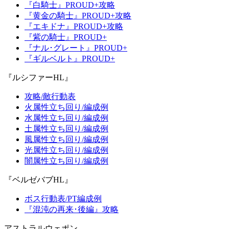
『白騎士』PROUD+攻略
『黄金の騎士』PROUD+攻略
『エキドナ』PROUD+攻略
『紫の騎士』PROUD+
『ナル･グレート』PROUD+
『ギルベルト』PROUD+
『ルシファーHL』
攻略/敵行動表
火属性立ち回り/編成例
水属性立ち回り/編成例
土属性立ち回り/編成例
風属性立ち回り/編成例
光属性立ち回り/編成例
闇属性立ち回り/編成例
『ベルゼバブHL』
ボス行動表/PT編成例
『混沌の再来･後編』攻略
アストラルウェポン