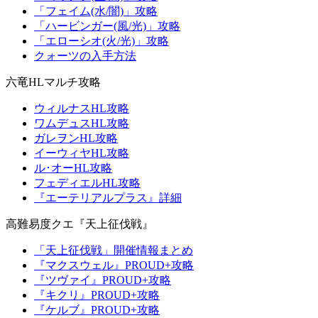
「フェイム(水/闇)」攻略
「ハービンガー(風/光)」攻略
「エローシオ(火/光)」攻略
クォーツの入手方法
六竜HLマルチ攻略
ウィルナスHL攻略
ワムデュスHL攻略
ガレヲンHL攻略
イーウィヤHL攻略
ル･オーHL攻略
フェディエルHL攻略
『エーテリアルプラス』詳細
高難易度クエ『天上征伐戦』
「天上征伐戦」開催情報まとめ
『マクスウェル』PROUD+攻略
『ツヴァイ』PROUD+攻略
『キクリ』PROUD+攻略
『ケルブ』PROUD+攻略