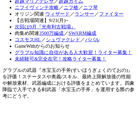
超越マリアテレサ
／
超越カイム
ニフイヴィンテ攻略
／
ニフ槍
／
ニフ琴
オリジン関連
ウィザード
／
ランサー
／
ファイター
【古戦場関連】9/21(月)~
次回は9月『光有利古戦場』
肉集め関連
3500万編成
／
SWARM編成
コスモスHL
／
シュヴァクレド
／
パパル
GameWithからのお知らせ
グラブル知識に自信がある人大歓迎！ライター募集！
未経験可&完全在宅！攻略ライター募集！
グラブルの武器『水宝玉の手斧(すいほうぎょくのておの)』
を評価！ステータスや奥義/スキル、最終上限解放後の性能
や解放素材、武器編成における評価をまとめています。四象
降臨で入手できる剣武器「水宝玉の手斧」を運用する際の参
考にどうぞ。