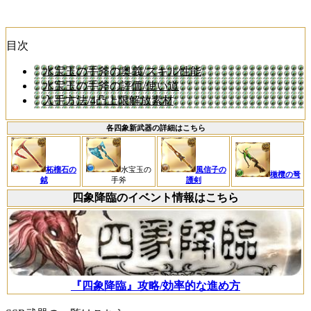
目次
水宝玉の手斧の奥義/スキル性能
水宝玉の手斧の評価/使い道
入手方法/4凸上限解放素材
各四象新武器の詳細はこちら
柘榴石の
水宝玉の
風信子の
橄欖の弩
鉞
手斧
護剣
四象降臨のイベント情報はこちら
『四象降臨』攻略/効率的な進め方