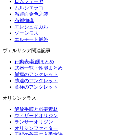
ロムフェーヤ
ムルシエラゴ
温羅面金色之装
布都御魂
エレシュキガル
ゾーシモス
エルモート最終
ヴェルサシア関連記事
行動表/報酬まとめ
武器一覧・性能まとめ
崩焉のアンクレット
越達のアンクレット
竟極のアンクレット
オリジンクラス
解放手順と必要素材
ウィザードオリジン
ランサーオリジン
オリジンファイター
天醒の蒼玉の入手方法