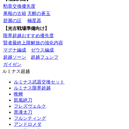
勲章交換優先度
果報の古箱
天醒の蒼玉
碧麗の証
極星器
【光古戦場準備向け】
限界超越おすすめ優先度
賢者最終上限解放の強化内容
マグナ編成
ゼウス編成
超越ソーン
超越フュンフ
ガイゼン
ルミナス超越
ルミナス武器交換セット
ルミナス限界超越
晩蝉
凱風絶刀
フレズヴェルク
黒漆太刀
フルンティング
アンドロメダ