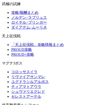
武極の試練
攻略/報酬まとめ
ノルデン･ラブリュス
ロイヤル･ブリンガー
ダイアデム･ムーリネ
天上征伐戦
「天上征伐戦」攻略情報まとめ
PROUD攻略
PROUD+攻略
マグナ3ボス
コロッサスイラ
リヴァイアサンマレ
ユグドラシルアルボス
ティアマトアウラ
シュヴァリエクレド
セレストアーテル