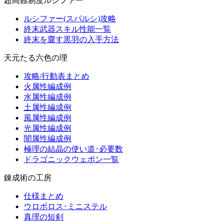
超高難易度ルシファー
ルシファー(スパルシ)攻略
終末武器スキル性能一覧
終末を齎す黒羽の入手方法
天元たる六色の理
攻略/行動表まとめ
火属性編成例
水属性編成例
土属性編成例
風属性編成例
光属性編成例
闇属性編成例
極理の結晶の使い道･必要数
ドラゴニックウェポン一覧
錬成術の工房
仕様まとめ
ウロボロス･ミニステル
真理の短剣