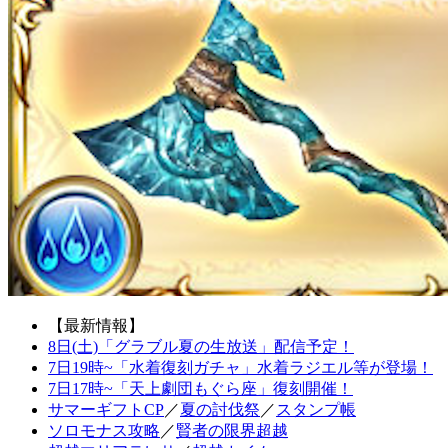
【最新情報】
8日(土)「グラブル夏の生放送」配信予定！
7日19時~「水着復刻ガチャ」水着ラジエル等が登場！
7日17時~「天上劇団もぐら座」復刻開催！
サマーギフトCP
／
夏の討伐祭
／
スタンプ帳
ソロモナス攻略
／
賢者の限界超越