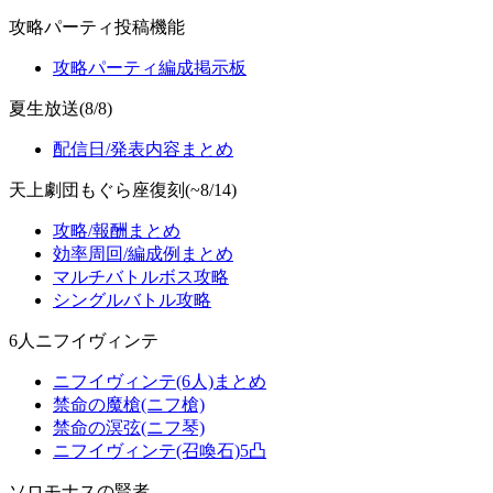
攻略パーティ投稿機能
攻略パーティ編成掲示板
夏生放送(8/8)
配信日/発表内容まとめ
天上劇団もぐら座復刻(~8/14)
攻略/報酬まとめ
効率周回/編成例まとめ
マルチバトルボス攻略
シングルバトル攻略
6人ニフイヴィンテ
ニフイヴィンテ(6人)まとめ
禁命の魔槍(ニフ槍)
禁命の溟弦(ニフ琴)
ニフイヴィンテ(召喚石)5凸
ソロモナスの賢者