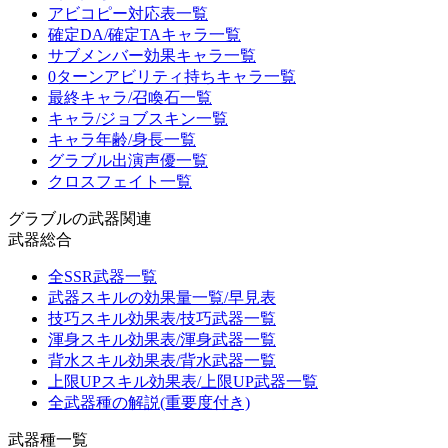
アビコピー対応表一覧
確定DA/確定TAキャラ一覧
サブメンバー効果キャラ一覧
0ターンアビリティ持ちキャラ一覧
最終キャラ/召喚石一覧
キャラ/ジョブスキン一覧
キャラ年齢/身長一覧
グラブル出演声優一覧
クロスフェイト一覧
グラブルの武器関連
武器総合
全SSR武器一覧
武器スキルの効果量一覧/早見表
技巧スキル効果表/技巧武器一覧
渾身スキル効果表/渾身武器一覧
背水スキル効果表/背水武器一覧
上限UPスキル効果表/上限UP武器一覧
全武器種の解説(重要度付き)
武器種一覧