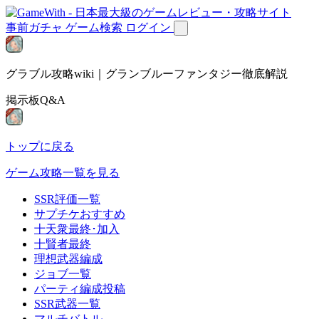
事前ガチャ
ゲーム検索
ログイン
グラブル攻略wiki｜グランブルーファンタジー徹底解説
掲示板Q&A
トップに戻る
ゲーム攻略一覧を見る
SSR評価一覧
サプチケおすすめ
十天衆最終･加入
十賢者最終
理想武器編成
ジョブ一覧
パーティ編成投稿
SSR武器一覧
マルチバトル