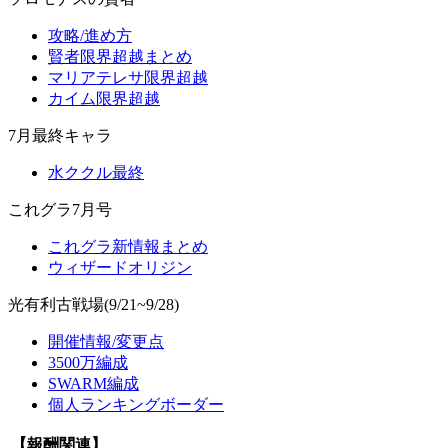
攻略/進め方
賢者限界超越まとめ
マリアテレサ限界超越
カイム限界超越
7月最終キャラ
水ククル最終
これグラ7月号
これグラ新情報まとめ
ウィザードオリジン
光有利古戦場(9/21~9/28)
開催情報/変更点
3500万編成
SWARM編成
個人ランキングボーダー
【報酬関連】