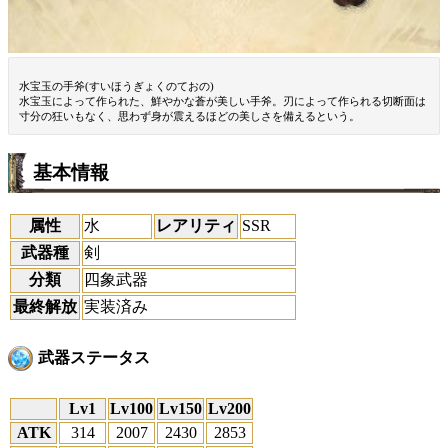
水宝玉の手斧(すいほうぎょくのておの)
水宝玉によって作られた、鮮やかな蒼が美しい手斧。刃によって作られる切断面は
寸分の狂いもなく、思わず身が震えるほどの美しさを備えるという。
基本情報
属性
水
レアリティ
SSR
武器種
剣
分類
四象武器
最終解放
実装済み
武器ステータス
Lv1
Lv100
Lv150
Lv200
ATK
314
2007
2430
2853