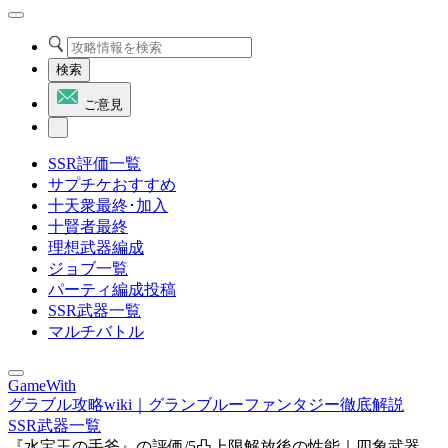
検索
ご意見
SSR評価一覧
サプチケおすすめ
十天衆最終･加入
十賢者最終
理想武器編成
ジョブ一覧
パーティ編成投稿
SSR武器一覧
マルチバトル
GameWith
グラブル攻略wiki｜グランブルーファンタジー徹底解説
SSR武器一覧
『水宝玉の手斧』の評価/5凸上限解放後の性能｜四象武器