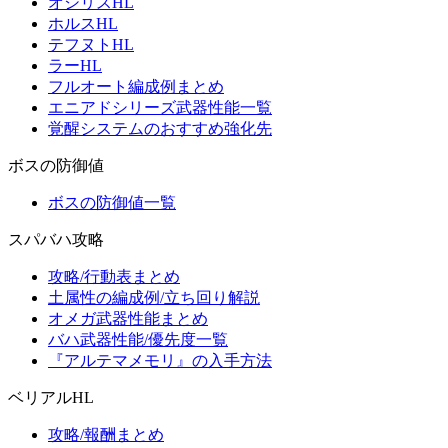
オシリスHL
ホルスHL
テフヌトHL
ラーHL
フルオート編成例まとめ
エニアドシリーズ武器性能一覧
覚醒システムのおすすめ強化先
ボスの防御値
ボスの防御値一覧
スパバハ攻略
攻略/行動表まとめ
土属性の編成例/立ち回り解説
オメガ武器性能まとめ
バハ武器性能/優先度一覧
『アルテマメモリ』の入手方法
ベリアルHL
攻略/報酬まとめ