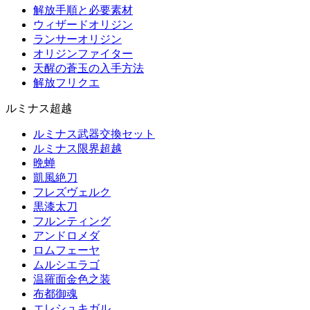
解放手順と必要素材
ウィザードオリジン
ランサーオリジン
オリジンファイター
天醒の蒼玉の入手方法
解放フリクエ
ルミナス超越
ルミナス武器交換セット
ルミナス限界超越
晩蝉
凱風絶刀
フレズヴェルク
黒漆太刀
フルンティング
アンドロメダ
ロムフェーヤ
ムルシエラゴ
温羅面金色之装
布都御魂
エレシュキガル