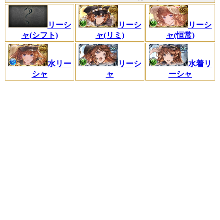
リーシ
リーシ
リーシ
ャ(シフト)
ャ(リミ)
ャ(恒常)
水リー
リーシ
水着リ
シャ
ャ
ーシャ