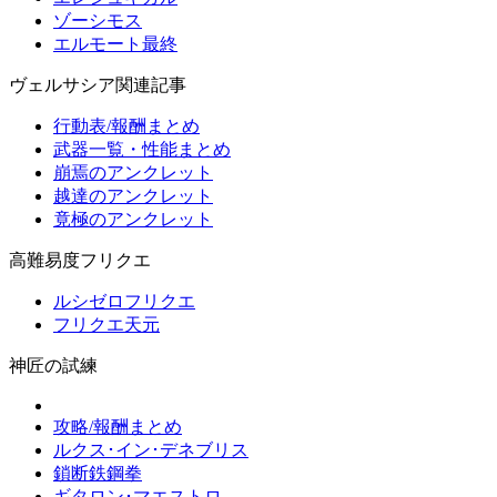
ゾーシモス
エルモート最終
ヴェルサシア関連記事
行動表/報酬まとめ
武器一覧・性能まとめ
崩焉のアンクレット
越達のアンクレット
竟極のアンクレット
高難易度フリクエ
ルシゼロフリクエ
フリクエ天元
神匠の試練
攻略/報酬まとめ
ルクス･イン･デネブリス
鎖断鉄鋼拳
ギタロン･マエストロ