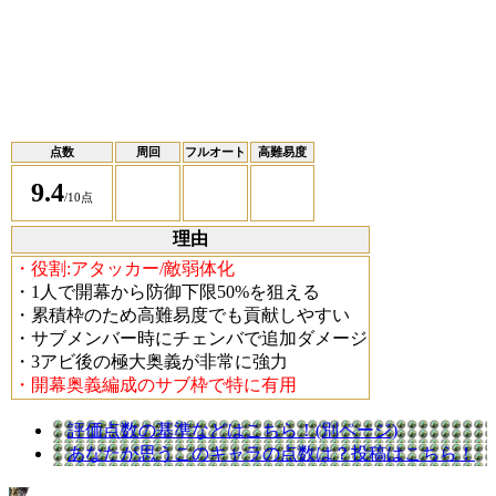
点数
周回
フルオート
高難易度
9.4
/10点
理由
・役割:アタッカー/敵弱体化
・1人で開幕から防御下限50%を狙える
・累積枠のため高難易度でも貢献しやすい
・サブメンバー時にチェンバで追加ダメージ
・3アビ後の極大奥義が非常に強力
・開幕奥義編成のサブ枠で特に有用
評価点数の基準などはこちら！(別ページ)
あなたが思うこのキャラの点数は？投稿はこちら！