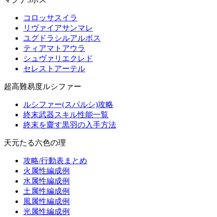
コロッサスイラ
リヴァイアサンマレ
ユグドラシルアルボス
ティアマトアウラ
シュヴァリエクレド
セレストアーテル
超高難易度ルシファー
ルシファー(スパルシ)攻略
終末武器スキル性能一覧
終末を齎す黒羽の入手方法
天元たる六色の理
攻略/行動表まとめ
火属性編成例
水属性編成例
土属性編成例
風属性編成例
光属性編成例