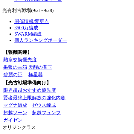
光有利古戦場(9/21~9/28)
開催情報/変更点
3500万編成
SWARM編成
個人ランキングボーダー
【報酬関連】
勲章交換優先度
果報の古箱
天醒の蒼玉
碧麗の証
極星器
【光古戦場準備向け】
限界超越おすすめ優先度
賢者最終上限解放の強化内容
マグナ編成
ゼウス編成
超越ソーン
超越フュンフ
ガイゼン
オリジンクラス