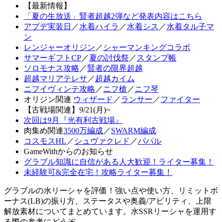
【最新情報】
「夏の生放送」賢者超越2弾など発表内容はこちら
アプデ実装日
／
水着ハイラ
／
水着シス
／
水着タル子マ
ン
レンジャーオリジン
／
シャーマンキングコラボ
サマーギフトCP
／
夏の討伐祭
／
スタンプ帳
ソロモナス攻略
／
賢者の限界超越
超越マリアテレサ
／
超越カイム
ニフイヴィンテ攻略
／
ニフ槍
／
ニフ琴
オリジン関連
ウィザード
／
ランサー
／
ファイター
【古戦場関連】9/21(月)~
次回は9月『光有利古戦場』
肉集め関連
3500万編成
／
SWARM編成
コスモスHL
／
シュヴァクレド
／
パパル
GameWithからのお知らせ
グラブル知識に自信がある人大歓迎！ライター募集！
未経験可&完全在宅！攻略ライター募集！
グラブルの水リーシャを評価！強い点や使い方、リミットボ
ーナス(LB)の振り方、ステータスや奥義/アビリティ、上限
解放素材についてまとめています。水SSRリーシャを運用す
る際の参考にどうぞ。