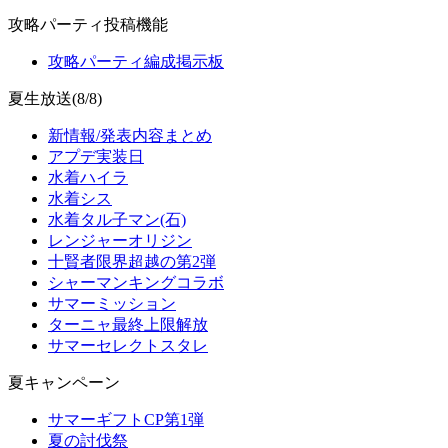
攻略パーティ投稿機能
攻略パーティ編成掲示板
夏生放送(8/8)
新情報/発表内容まとめ
アプデ実装日
水着ハイラ
水着シス
水着タル子マン(石)
レンジャーオリジン
十賢者限界超越の第2弾
シャーマンキングコラボ
サマーミッション
ターニャ最終上限解放
サマーセレクトスタレ
夏キャンペーン
サマーギフトCP第1弾
夏の討伐祭