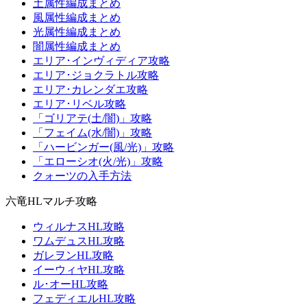
土属性編成まとめ
風属性編成まとめ
光属性編成まとめ
闇属性編成まとめ
エリア･インヴィディア攻略
エリア･ジョクラトル攻略
エリア･カレンダエ攻略
エリア･リベル攻略
「ゴリアテ(土/闇)」攻略
「フェイム(水/闇)」攻略
「ハービンガー(風/光)」攻略
「エローシオ(火/光)」攻略
クォーツの入手方法
六竜HLマルチ攻略
ウィルナスHL攻略
ワムデュスHL攻略
ガレヲンHL攻略
イーウィヤHL攻略
ル･オーHL攻略
フェディエルHL攻略