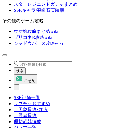
スターレジェンドガチャまとめ
SSRキャラ/召喚石実装順
その他のゲーム攻略
ウマ娘攻略まとめwiki
プリコネR攻略wiki
シャドウバース攻略wiki
検索
ご意見
SSR評価一覧
サプチケおすすめ
十天衆最終･加入
十賢者最終
理想武器編成
ジョブ一覧