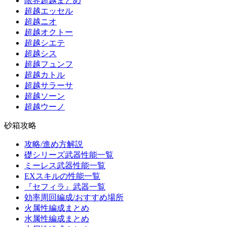
限界超越まとめ
超越エッセル
超越ニオ
超越オクトー
超越シエテ
超越シス
超越フュンフ
超越カトル
超越サラーサ
超越ソーン
超越ウーノ
砂箱攻略
攻略/進め方解説
礎シリーズ武器性能一覧
ミーレス武器性能一覧
EXスキルの性能一覧
『セフィラ』武器一覧
効率周回編成/おすすめ場所
火属性編成まとめ
水属性編成まとめ