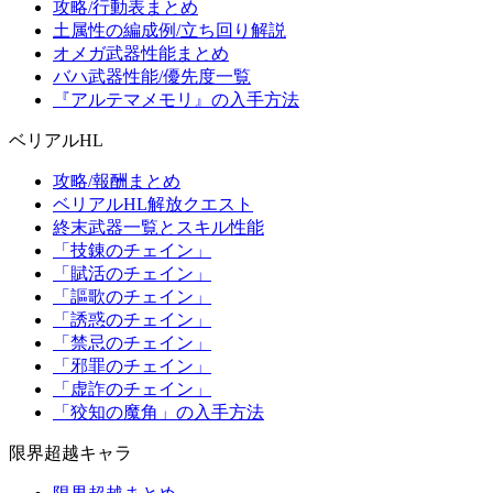
攻略/行動表まとめ
土属性の編成例/立ち回り解説
オメガ武器性能まとめ
バハ武器性能/優先度一覧
『アルテマメモリ』の入手方法
ベリアルHL
攻略/報酬まとめ
ベリアルHL解放クエスト
終末武器一覧とスキル性能
「技錬のチェイン」
「賦活のチェイン」
「謳歌のチェイン」
「誘惑のチェイン」
「禁忌のチェイン」
「邪罪のチェイン」
「虚詐のチェイン」
「狡知の魔角」の入手方法
限界超越キャラ