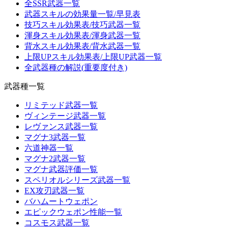
全SSR武器一覧
武器スキルの効果量一覧/早見表
技巧スキル効果表/技巧武器一覧
渾身スキル効果表/渾身武器一覧
背水スキル効果表/背水武器一覧
上限UPスキル効果表/上限UP武器一覧
全武器種の解説(重要度付き)
武器種一覧
リミテッド武器一覧
ヴィンテージ武器一覧
レヴァンス武器一覧
マグナ3武器一覧
六道神器一覧
マグナ2武器一覧
マグナ武器評価一覧
スペリオルシリーズ武器一覧
EX攻刃武器一覧
バハムートウェポン
エピックウェポン性能一覧
コスモス武器一覧