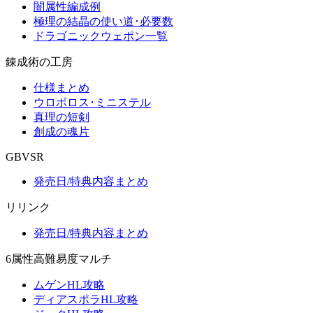
闇属性編成例
極理の結晶の使い道･必要数
ドラゴニックウェポン一覧
錬成術の工房
仕様まとめ
ウロボロス･ミニステル
真理の短剣
創成の魂片
GBVSR
発売日/特典内容まとめ
リリンク
発売日/特典内容まとめ
6属性高難易度マルチ
ムゲンHL攻略
ディアスポラHL攻略