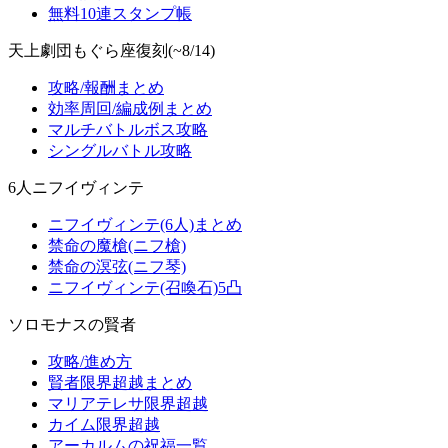
無料10連スタンプ帳
天上劇団もぐら座復刻(~8/14)
攻略/報酬まとめ
効率周回/編成例まとめ
マルチバトルボス攻略
シングルバトル攻略
6人ニフイヴィンテ
ニフイヴィンテ(6人)まとめ
禁命の魔槍(ニフ槍)
禁命の溟弦(ニフ琴)
ニフイヴィンテ(召喚石)5凸
ソロモナスの賢者
攻略/進め方
賢者限界超越まとめ
マリアテレサ限界超越
カイム限界超越
アーカルムの祝福一覧