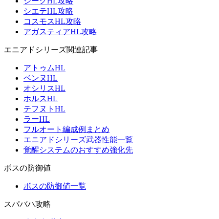
ジークHL攻略
シエテHL攻略
コスモスHL攻略
アガスティアHL攻略
エニアドシリーズ関連記事
アトゥムHL
ベンヌHL
オシリスHL
ホルスHL
テフヌトHL
ラーHL
フルオート編成例まとめ
エニアドシリーズ武器性能一覧
覚醒システムのおすすめ強化先
ボスの防御値
ボスの防御値一覧
スパバハ攻略