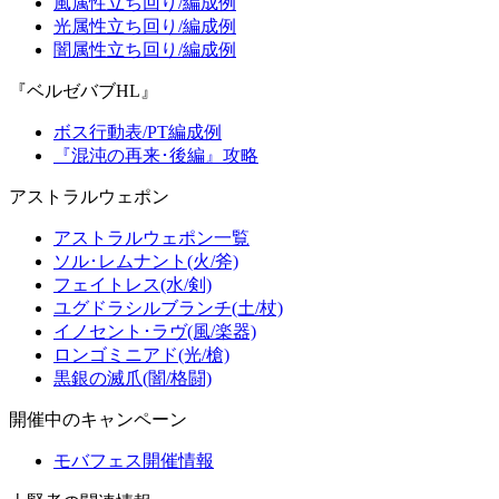
風属性立ち回り/編成例
光属性立ち回り/編成例
闇属性立ち回り/編成例
『ベルゼバブHL』
ボス行動表/PT編成例
『混沌の再来･後編』攻略
アストラルウェポン
アストラルウェポン一覧
ソル･レムナント(火/斧)
フェイトレス(水/剣)
ユグドラシルブランチ(土/杖)
イノセント･ラヴ(風/楽器)
ロンゴミニアド(光/槍)
黒銀の滅爪(闇/格闘)
開催中のキャンペーン
モバフェス開催情報