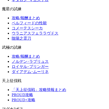
魔星の試練
攻略/報酬まとめ
ペルフィードの性能
コメーテスシーカ
ウラニアスフェララヴドス
陰陽之霊刀
武極の試練
攻略/報酬まとめ
ノルデン･ラブリュス
ロイヤル･ブリンガー
ダイアデム･ムーリネ
天上征伐戦
「天上征伐戦」攻略情報まとめ
PROUD攻略
PROUD+攻略
マグナ3ボス