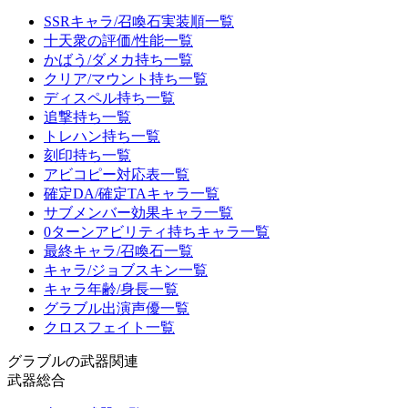
SSRキャラ/召喚石実装順一覧
十天衆の評価/性能一覧
かばう/ダメカ持ち一覧
クリア/マウント持ち一覧
ディスペル持ち一覧
追撃持ち一覧
トレハン持ち一覧
刻印持ち一覧
アビコピー対応表一覧
確定DA/確定TAキャラ一覧
サブメンバー効果キャラ一覧
0ターンアビリティ持ちキャラ一覧
最終キャラ/召喚石一覧
キャラ/ジョブスキン一覧
キャラ年齢/身長一覧
グラブル出演声優一覧
クロスフェイト一覧
グラブルの武器関連
武器総合