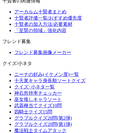
十賢者の関連情報
アーカルム十賢者まとめ
十賢者評価一覧/おすすめ優先度
十賢者の加入方法/必要素材
「至賢の領域」強化内容
フレンド募集
フレンド募集画像メーカー
クイズ/小ネタ
ニーナの好み(イケメン度)一覧
十天衆キャラ身長順ソートクイズ
クイズ･小ネタ一覧
神石所持率チェッカー
巫女推しキャラソート
武器種当てクイズ10問
四騎士クイズ15問
グラブルクイズ20問(第2弾)
グラブルクイズ20問(第1弾)
魔法戦士タイムアタック