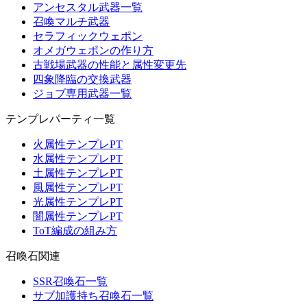
アンセスタル武器一覧
召喚マルチ武器
セラフィックウェポン
オメガウェポンの作り方
古戦場武器の性能と属性変更先
四象降臨の交換武器
ジョブ専用武器一覧
テンプレパーティ一覧
火属性テンプレPT
水属性テンプレPT
土属性テンプレPT
風属性テンプレPT
光属性テンプレPT
闇属性テンプレPT
ToT編成の組み方
召喚石関連
SSR召喚石一覧
サブ加護持ち召喚石一覧