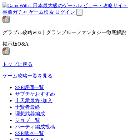
事前ガチャ
ゲーム検索
ログイン
グラブル攻略wiki｜グランブルーファンタジー徹底解説
掲示板Q&A
トップに戻る
ゲーム攻略一覧を見る
SSR評価一覧
サプチケおすすめ
十天衆最終･加入
十賢者最終
理想武器編成
ジョブ一覧
パーティ編成投稿
SSR武器一覧
マルチバトル