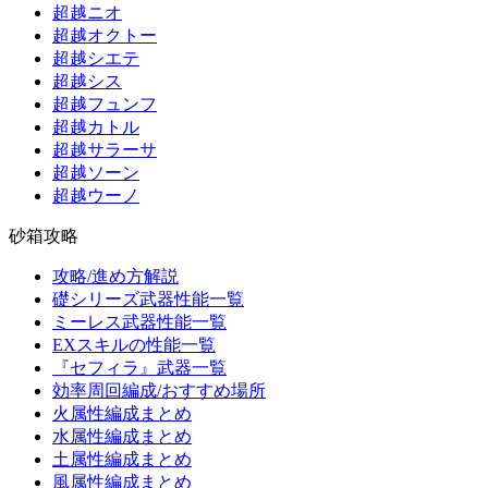
超越ニオ
超越オクトー
超越シエテ
超越シス
超越フュンフ
超越カトル
超越サラーサ
超越ソーン
超越ウーノ
砂箱攻略
攻略/進め方解説
礎シリーズ武器性能一覧
ミーレス武器性能一覧
EXスキルの性能一覧
『セフィラ』武器一覧
効率周回編成/おすすめ場所
火属性編成まとめ
水属性編成まとめ
土属性編成まとめ
風属性編成まとめ