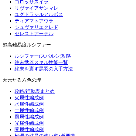
コロッサスイラ
リヴァイアサンマレ
ユグドラシルアルボス
ティアマトアウラ
シュヴァリエクレド
セレストアーテル
超高難易度ルシファー
ルシファー(スパルシ)攻略
終末武器スキル性能一覧
終末を齎す黒羽の入手方法
天元たる六色の理
攻略/行動表まとめ
火属性編成例
水属性編成例
土属性編成例
風属性編成例
光属性編成例
闇属性編成例
極理の結晶の使い道･必要数