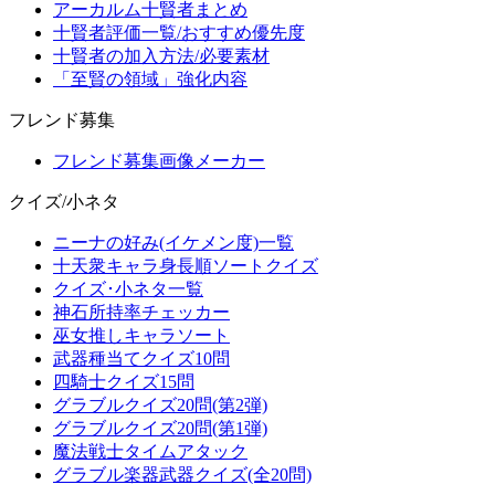
アーカルム十賢者まとめ
十賢者評価一覧/おすすめ優先度
十賢者の加入方法/必要素材
「至賢の領域」強化内容
フレンド募集
フレンド募集画像メーカー
クイズ/小ネタ
ニーナの好み(イケメン度)一覧
十天衆キャラ身長順ソートクイズ
クイズ･小ネタ一覧
神石所持率チェッカー
巫女推しキャラソート
武器種当てクイズ10問
四騎士クイズ15問
グラブルクイズ20問(第2弾)
グラブルクイズ20問(第1弾)
魔法戦士タイムアタック
グラブル楽器武器クイズ(全20問)