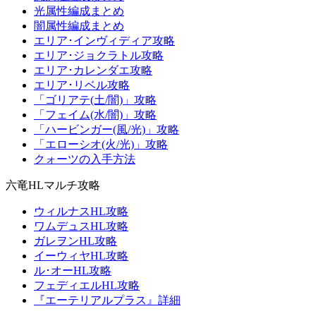
光属性編成まとめ
闇属性編成まとめ
エリア･インヴィディア攻略
エリア･ジョクラトル攻略
エリア･カレンダエ攻略
エリア･リベル攻略
「ゴリアテ(土/闇)」攻略
「フェイム(水/闇)」攻略
「ハービンガー(風/光)」攻略
「エローシオ(火/光)」攻略
クォーツの入手方法
六竜HLマルチ攻略
ウィルナスHL攻略
ワムデュスHL攻略
ガレヲンHL攻略
イーウィヤHL攻略
ル･オーHL攻略
フェディエルHL攻略
『エーテリアルプラス』詳細