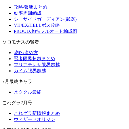
攻略/報酬まとめ
効率周回編成
シーサイドガーディアン(武器)
VH/EX/HELLボス攻略
PROUD攻略/フルオート編成例
ソロモナスの賢者
攻略/進め方
賢者限界超越まとめ
マリアテレサ限界超越
カイム限界超越
7月最終キャラ
水ククル最終
これグラ7月号
これグラ新情報まとめ
ウィザードオリジン