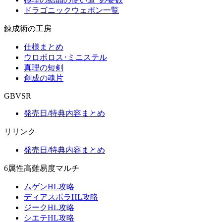
ドラゴニックウェポン一覧
錬成術の工房
仕様まとめ
ウロボロス･ミニステル
真理の短剣
創成の魂片
GBVSR
発売日/特典内容まとめ
リリンク
発売日/特典内容まとめ
6属性高難易度マルチ
ムゲンHL攻略
ディアスポラHL攻略
ジークHL攻略
シエテHL攻略