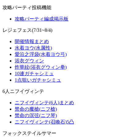
攻略パーティ投稿機能
攻略パーティ編成掲示板
レジェフェス(7/31~8/4)
開催情報まとめ
水着ヨウ(水属性)
愛沿之浮袋(水着ヨウ弓)
浴衣グウィン
炸華紋(浴衣グウィン拳)
10連ガチャシミュ
1点狙いガチャシミュ
6人ニフイヴィンテ
ニフイヴィンテ(6人)まとめ
禁命の魔槍(ニフ槍)
禁命の溟弦(ニフ琴)
ニフイヴィンテ(召喚石)5凸
フォックステイルサマー