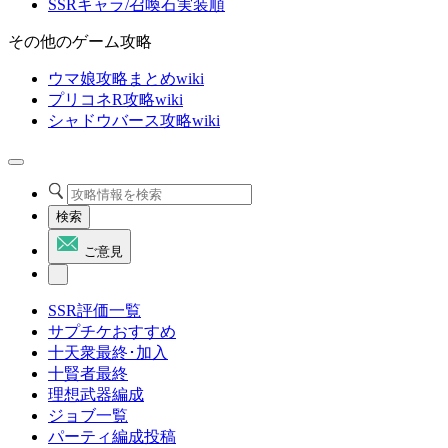
SSRキャラ/召喚石実装順
その他のゲーム攻略
ウマ娘攻略まとめwiki
プリコネR攻略wiki
シャドウバース攻略wiki
検索
ご意見
SSR評価一覧
サプチケおすすめ
十天衆最終･加入
十賢者最終
理想武器編成
ジョブ一覧
パーティ編成投稿