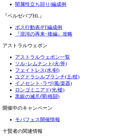
闇属性立ち回り/編成例
『ベルゼバブHL』
ボス行動表/PT編成例
『混沌の再来･後編』攻略
アストラルウェポン
アストラルウェポン一覧
ソル･レムナント(火/斧)
フェイトレス(水/剣)
ユグドラシルブランチ(土/杖)
イノセント･ラヴ(風/楽器)
ロンゴミニアド(光/槍)
黒銀の滅爪(闇/格闘)
開催中のキャンペーン
モバフェス開催情報
十賢者の関連情報