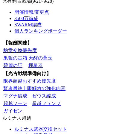
光有利古戦場(9/21~9/28)
開催情報/変更点
3500万編成
SWARM編成
個人ランキングボーダー
【報酬関連】
勲章交換優先度
果報の古箱
天醒の蒼玉
碧麗の証
極星器
【光古戦場準備向け】
限界超越おすすめ優先度
賢者最終上限解放の強化内容
マグナ編成
ゼウス編成
超越ソーン
超越フュンフ
ガイゼン
ルミナス超越
ルミナス武器交換セット