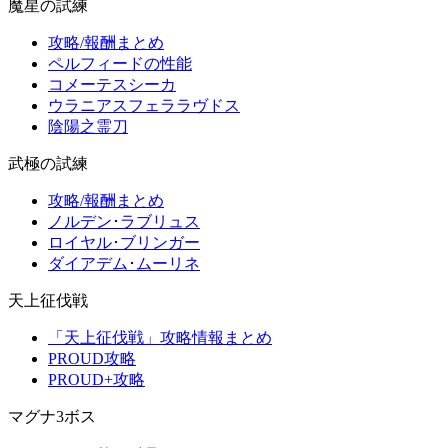
魔星の試練
攻略/報酬まとめ
ペルフィードの性能
コメーテスシーカ
ウラニアスフェララヴドス
陰陽之霊刀
武極の試練
攻略/報酬まとめ
ノルデン･ラブリュス
ロイヤル･ブリンガー
ダイアデム･ムーリネ
天上征伐戦
「天上征伐戦」攻略情報まとめ
PROUD攻略
PROUD+攻略
マグナ3ボス