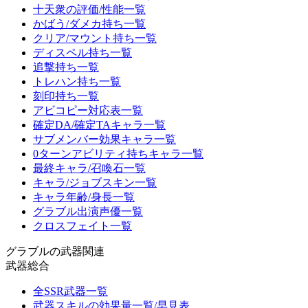
十天衆の評価/性能一覧
かばう/ダメカ持ち一覧
クリア/マウント持ち一覧
ディスペル持ち一覧
追撃持ち一覧
トレハン持ち一覧
刻印持ち一覧
アビコピー対応表一覧
確定DA/確定TAキャラ一覧
サブメンバー効果キャラ一覧
0ターンアビリティ持ちキャラ一覧
最終キャラ/召喚石一覧
キャラ/ジョブスキン一覧
キャラ年齢/身長一覧
グラブル出演声優一覧
クロスフェイト一覧
グラブルの武器関連
武器総合
全SSR武器一覧
武器スキルの効果量一覧/早見表