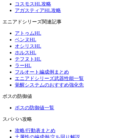
コスモスHL攻略
アガスティアHL攻略
エニアドシリーズ関連記事
アトゥムHL
ベンヌHL
オシリスHL
ホルスHL
テフヌトHL
ラーHL
フルオート編成例まとめ
エニアドシリーズ武器性能一覧
覚醒システムのおすすめ強化先
ボスの防御値
ボスの防御値一覧
スパバハ攻略
攻略/行動表まとめ
土属性の編成例/立ち回り解説