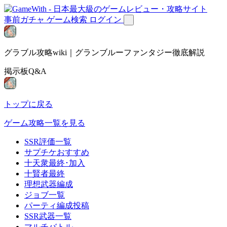
事前ガチャ
ゲーム検索
ログイン
グラブル攻略wiki｜グランブルーファンタジー徹底解説
掲示板Q&A
トップに戻る
ゲーム攻略一覧を見る
SSR評価一覧
サプチケおすすめ
十天衆最終･加入
十賢者最終
理想武器編成
ジョブ一覧
パーティ編成投稿
SSR武器一覧
マルチバトル