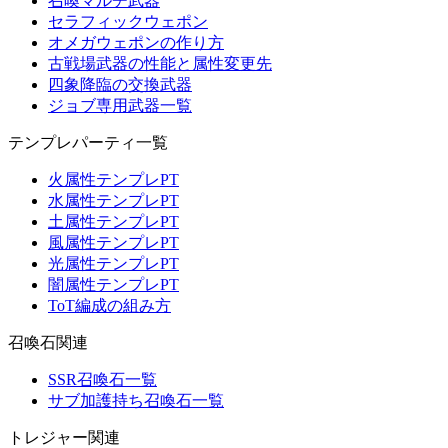
召喚マルチ武器
セラフィックウェポン
オメガウェポンの作り方
古戦場武器の性能と属性変更先
四象降臨の交換武器
ジョブ専用武器一覧
テンプレパーティ一覧
火属性テンプレPT
水属性テンプレPT
土属性テンプレPT
風属性テンプレPT
光属性テンプレPT
闇属性テンプレPT
ToT編成の組み方
召喚石関連
SSR召喚石一覧
サブ加護持ち召喚石一覧
トレジャー関連