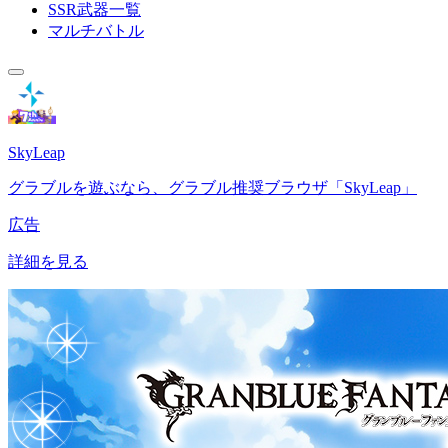
SSR武器一覧
マルチバトル
SkyLeap
グラブルを遊ぶなら、グラブル推奨ブラウザ「SkyLeap」
広告
詳細を見る