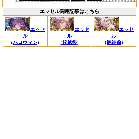
エッセル関連記事はこちら
エッセ
エッセ
エッセ
ル
ル
ル
(ハロウィン)
(超越後)
(最終前)