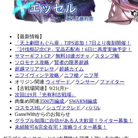
【最新情報】
「天上劇団もぐら座」TIPS追加！7日より復刻開催！
「討伐祭記念CP」宝晶石配布！6日に再度実施予定！
サマーギフトCP
／
無料10連ガチャ
／
スタンプ帳
ソロモナス攻略
／
賢者の限界超越
超越マリアテレサ
／
超越カイム
ニフイヴィンテ攻略
／
ニフ槍
／
ニフ琴
オリジン関連
ウィザード
／
ランサー
／
ファイター
【古戦場関連】9/21(月)~
次回は9月『光有利古戦場』
肉集め関連
3500万編成
／
SWARM編成
コスモスHL
／
シュヴァクレド
／
パパル
GameWithからのお知らせ
グラブル知識に自信がある人大歓迎！ライター募集！
未経験可&完全在宅！攻略ライター募集！