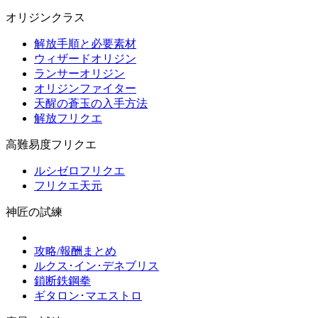
オリジンクラス
解放手順と必要素材
ウィザードオリジン
ランサーオリジン
オリジンファイター
天醒の蒼玉の入手方法
解放フリクエ
高難易度フリクエ
ルシゼロフリクエ
フリクエ天元
神匠の試練
攻略/報酬まとめ
ルクス･イン･デネブリス
鎖断鉄鋼拳
ギタロン･マエストロ