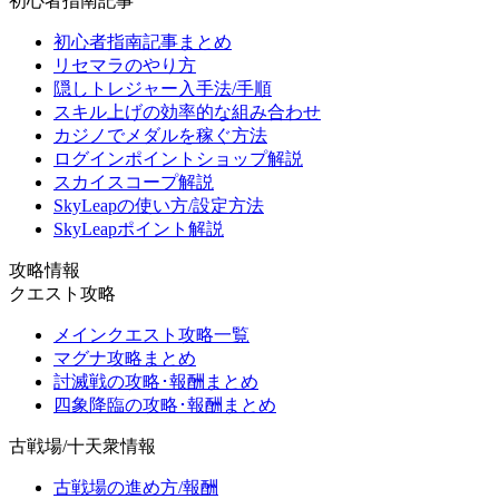
初心者指南記事
初心者指南記事まとめ
リセマラのやり方
隠しトレジャー入手法/手順
スキル上げの効率的な組み合わせ
カジノでメダルを稼ぐ方法
ログインポイントショップ解説
スカイスコープ解説
SkyLeapの使い方/設定方法
SkyLeapポイント解説
攻略情報
クエスト攻略
メインクエスト攻略一覧
マグナ攻略まとめ
討滅戦の攻略･報酬まとめ
四象降臨の攻略･報酬まとめ
古戦場/十天衆情報
古戦場の進め方/報酬