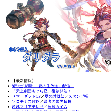
【最新情報】
8日(土)18時~「夏の生放送」配信！
「天上劇団もぐら座」復刻開催！
サマーギフトCP
／
夏の討伐祭
／
スタンプ帳
ソロモナス攻略
／
賢者の限界超越
超越マリアテレサ
／
超越カイム