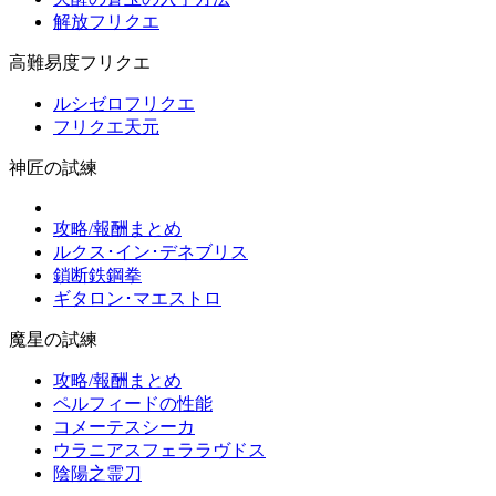
解放フリクエ
高難易度フリクエ
ルシゼロフリクエ
フリクエ天元
神匠の試練
攻略/報酬まとめ
ルクス･イン･デネブリス
鎖断鉄鋼拳
ギタロン･マエストロ
魔星の試練
攻略/報酬まとめ
ペルフィードの性能
コメーテスシーカ
ウラニアスフェララヴドス
陰陽之霊刀