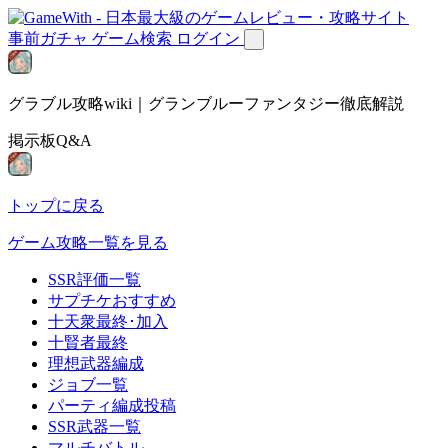
事前ガチャ
ゲーム検索
ログイン
グラブル攻略wiki｜グランブルーファンタジー徹底解説
掲示板Q&A
トップに戻る
ゲーム攻略一覧を見る
SSR評価一覧
サプチケおすすめ
十天衆最終･加入
十賢者最終
理想武器編成
ジョブ一覧
パーティ編成投稿
SSR武器一覧
マルチバトル