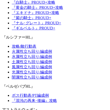
『白騎士』PROUD+攻略
『黄金の騎士』PROUD+攻略
『エキドナ』PROUD+攻略
『紫の騎士』PROUD+
『ナル･グレート』PROUD+
『ギルベルト』PROUD+
『ルシファーHL』
攻略/敵行動表
火属性立ち回り/編成例
水属性立ち回り/編成例
土属性立ち回り/編成例
風属性立ち回り/編成例
光属性立ち回り/編成例
闇属性立ち回り/編成例
『ベルゼバブHL』
ボス行動表/PT編成例
『混沌の再来･後編』攻略
アストラルウェポン