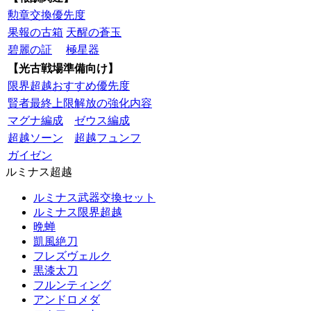
勲章交換優先度
果報の古箱
天醒の蒼玉
碧麗の証
極星器
【光古戦場準備向け】
限界超越おすすめ優先度
賢者最終上限解放の強化内容
マグナ編成
ゼウス編成
超越ソーン
超越フュンフ
ガイゼン
ルミナス超越
ルミナス武器交換セット
ルミナス限界超越
晩蝉
凱風絶刀
フレズヴェルク
黒漆太刀
フルンティング
アンドロメダ