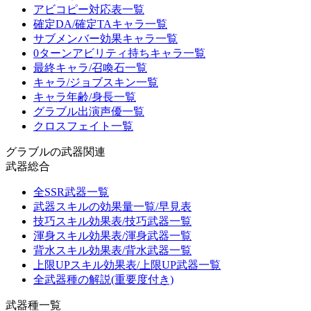
アビコピー対応表一覧
確定DA/確定TAキャラ一覧
サブメンバー効果キャラ一覧
0ターンアビリティ持ちキャラ一覧
最終キャラ/召喚石一覧
キャラ/ジョブスキン一覧
キャラ年齢/身長一覧
グラブル出演声優一覧
クロスフェイト一覧
グラブルの武器関連
武器総合
全SSR武器一覧
武器スキルの効果量一覧/早見表
技巧スキル効果表/技巧武器一覧
渾身スキル効果表/渾身武器一覧
背水スキル効果表/背水武器一覧
上限UPスキル効果表/上限UP武器一覧
全武器種の解説(重要度付き)
武器種一覧