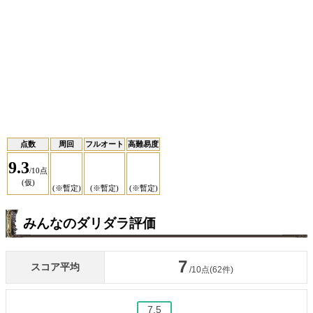
点数
周回
フルオート
高難易度
9.3
/10点
(仮)
(※暫定)
(※暫定)
(※暫定)
みんなのダリダラ評価