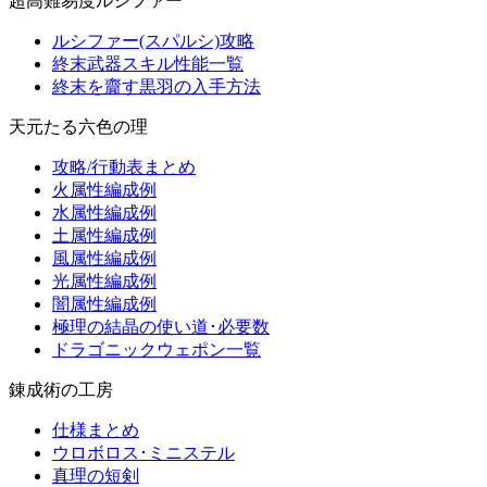
超高難易度ルシファー
ルシファー(スパルシ)攻略
終末武器スキル性能一覧
終末を齎す黒羽の入手方法
天元たる六色の理
攻略/行動表まとめ
火属性編成例
水属性編成例
土属性編成例
風属性編成例
光属性編成例
闇属性編成例
極理の結晶の使い道･必要数
ドラゴニックウェポン一覧
錬成術の工房
仕様まとめ
ウロボロス･ミニステル
真理の短剣