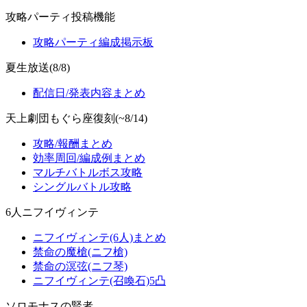
攻略パーティ投稿機能
攻略パーティ編成掲示板
夏生放送(8/8)
配信日/発表内容まとめ
天上劇団もぐら座復刻(~8/14)
攻略/報酬まとめ
効率周回/編成例まとめ
マルチバトルボス攻略
シングルバトル攻略
6人ニフイヴィンテ
ニフイヴィンテ(6人)まとめ
禁命の魔槍(ニフ槍)
禁命の溟弦(ニフ琴)
ニフイヴィンテ(召喚石)5凸
ソロモナスの賢者