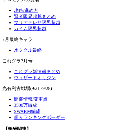
攻略/進め方
賢者限界超越まとめ
マリアテレサ限界超越
カイム限界超越
7月最終キャラ
水ククル最終
これグラ7月号
これグラ新情報まとめ
ウィザードオリジン
光有利古戦場(9/21~9/28)
開催情報/変更点
3500万編成
SWARM編成
個人ランキングボーダー
【報酬関連】