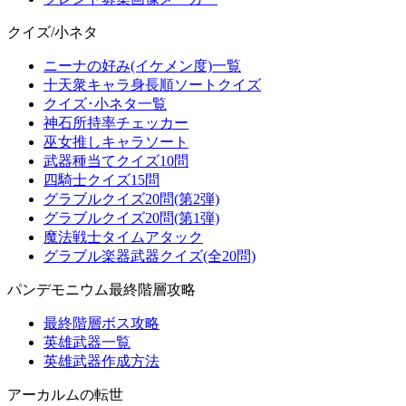
クイズ/小ネタ
ニーナの好み(イケメン度)一覧
十天衆キャラ身長順ソートクイズ
クイズ･小ネタ一覧
神石所持率チェッカー
巫女推しキャラソート
武器種当てクイズ10問
四騎士クイズ15問
グラブルクイズ20問(第2弾)
グラブルクイズ20問(第1弾)
魔法戦士タイムアタック
グラブル楽器武器クイズ(全20問)
パンデモニウム最終階層攻略
最終階層ボス攻略
英雄武器一覧
英雄武器作成方法
アーカルムの転世