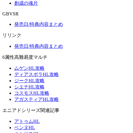
創成の魂片
GBVSR
発売日/特典内容まとめ
リリンク
発売日/特典内容まとめ
6属性高難易度マルチ
ムゲンHL攻略
ディアスポラHL攻略
ジークHL攻略
シエテHL攻略
コスモスHL攻略
アガスティアHL攻略
エニアドシリーズ関連記事
アトゥムHL
ベンヌHL