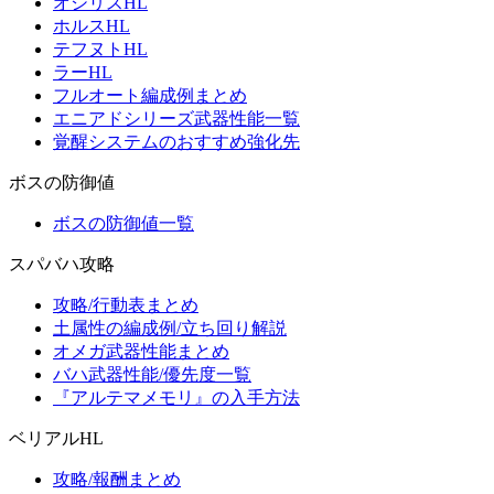
オシリスHL
ホルスHL
テフヌトHL
ラーHL
フルオート編成例まとめ
エニアドシリーズ武器性能一覧
覚醒システムのおすすめ強化先
ボスの防御値
ボスの防御値一覧
スパバハ攻略
攻略/行動表まとめ
土属性の編成例/立ち回り解説
オメガ武器性能まとめ
バハ武器性能/優先度一覧
『アルテマメモリ』の入手方法
ベリアルHL
攻略/報酬まとめ