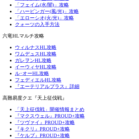
「フェイム(水/闇)」攻略
「ハービンガー(風/光)」攻略
「エローシオ(火/光)」攻略
クォーツの入手方法
六竜HLマルチ攻略
ウィルナスHL攻略
ワムデュスHL攻略
ガレヲンHL攻略
イーウィヤHL攻略
ル･オーHL攻略
フェディエルHL攻略
『エーテリアルプラス』詳細
高難易度クエ『天上征伐戦』
「天上征伐戦」開催情報まとめ
『マクスウェル』PROUD+攻略
『ツヴァイ』PROUD+攻略
『キクリ』PROUD+攻略
『ケルブ』PROUD+攻略