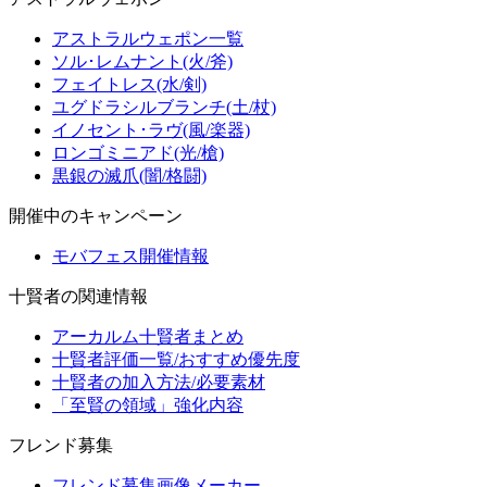
アストラルウェポン一覧
ソル･レムナント(火/斧)
フェイトレス(水/剣)
ユグドラシルブランチ(土/杖)
イノセント･ラヴ(風/楽器)
ロンゴミニアド(光/槍)
黒銀の滅爪(闇/格闘)
開催中のキャンペーン
モバフェス開催情報
十賢者の関連情報
アーカルム十賢者まとめ
十賢者評価一覧/おすすめ優先度
十賢者の加入方法/必要素材
「至賢の領域」強化内容
フレンド募集
フレンド募集画像メーカー