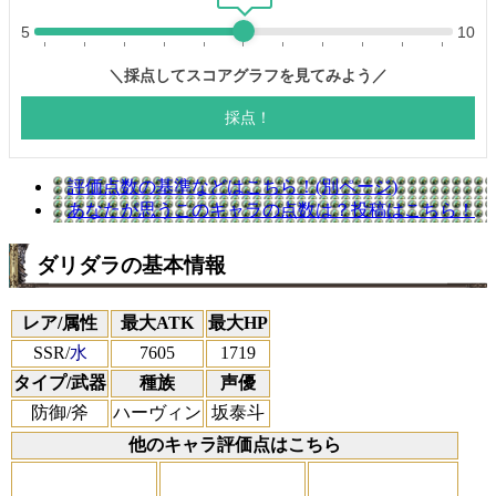
評価点数の基準などはこちら！(別ページ)
あなたが思うこのキャラの点数は？投稿はこちら！
ダリダラの基本情報
レア/属性
最大ATK
最大HP
SSR/
水
7605
1719
タイプ/武器
種族
声優
防御/斧
ハーヴィン
坂泰斗
他のキャラ評価点はこちら