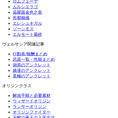
ロムフェーヤ
ムルシエラゴ
温羅面金色之装
布都御魂
エレシュキガル
ゾーシモス
エルモート最終
ヴェルサシア関連記事
行動表/報酬まとめ
武器一覧・性能まとめ
崩焉のアンクレット
越達のアンクレット
竟極のアンクレット
オリジンクラス
解放手順と必要素材
ウィザードオリジン
ランサーオリジン
オリジンファイター
天醒の蒼玉の入手方法