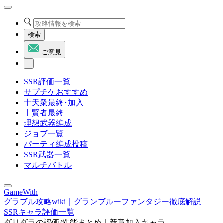
検索
ご意見
SSR評価一覧
サプチケおすすめ
十天衆最終･加入
十賢者最終
理想武器編成
ジョブ一覧
パーティ編成投稿
SSR武器一覧
マルチバトル
GameWith
グラブル攻略wiki｜グランブルーファンタジー徹底解説
SSRキャラ評価一覧
ダリダラの評価/性能まとめ｜新章加入キャラ