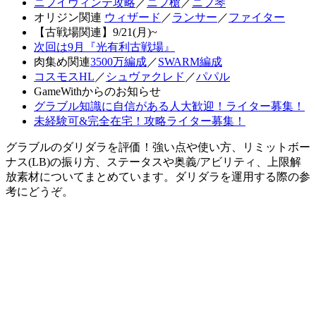
ニフイヴィンテ攻略
／
ニフ槍
／
ニフ琴
オリジン関連
ウィザード
／
ランサー
／
ファイター
【古戦場関連】9/21(月)~
次回は9月『光有利古戦場』
肉集め関連
3500万編成
／
SWARM編成
コスモスHL
／
シュヴァクレド
／
パパル
GameWithからのお知らせ
グラブル知識に自信がある人大歓迎！ライター募集！
未経験可&完全在宅！攻略ライター募集！
グラブルのダリダラを評価！強い点や使い方、リミットボー
ナス(LB)の振り方、ステータスや奥義/アビリティ、上限解
放素材についてまとめています。ダリダラを運用する際の参
考にどうぞ。