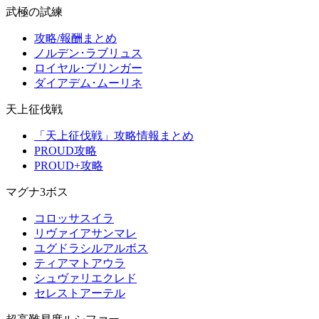
武極の試練
攻略/報酬まとめ
ノルデン･ラブリュス
ロイヤル･ブリンガー
ダイアデム･ムーリネ
天上征伐戦
「天上征伐戦」攻略情報まとめ
PROUD攻略
PROUD+攻略
マグナ3ボス
コロッサスイラ
リヴァイアサンマレ
ユグドラシルアルボス
ティアマトアウラ
シュヴァリエクレド
セレストアーテル