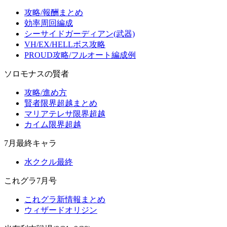
攻略/報酬まとめ
効率周回編成
シーサイドガーディアン(武器)
VH/EX/HELLボス攻略
PROUD攻略/フルオート編成例
ソロモナスの賢者
攻略/進め方
賢者限界超越まとめ
マリアテレサ限界超越
カイム限界超越
7月最終キャラ
水ククル最終
これグラ7月号
これグラ新情報まとめ
ウィザードオリジン