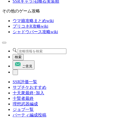
SSRキャラ/召喚石実装順
その他のゲーム攻略
ウマ娘攻略まとめwiki
プリコネR攻略wiki
シャドウバース攻略wiki
検索
ご意見
SSR評価一覧
サプチケおすすめ
十天衆最終･加入
十賢者最終
理想武器編成
ジョブ一覧
パーティ編成投稿