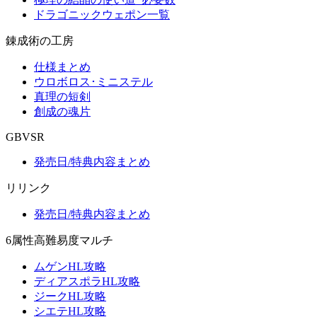
ドラゴニックウェポン一覧
錬成術の工房
仕様まとめ
ウロボロス･ミニステル
真理の短剣
創成の魂片
GBVSR
発売日/特典内容まとめ
リリンク
発売日/特典内容まとめ
6属性高難易度マルチ
ムゲンHL攻略
ディアスポラHL攻略
ジークHL攻略
シエテHL攻略