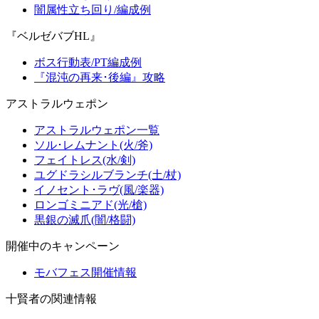
闇属性立ち回り/編成例
『ベルゼバブHL』
ボス行動表/PT編成例
『混沌の再来･後編』攻略
アストラルウェポン
アストラルウェポン一覧
ソル･レムナント(火/斧)
フェイトレス(水/剣)
ユグドラシルブランチ(土/杖)
イノセント･ラヴ(風/楽器)
ロンゴミニアド(光/槍)
黒銀の滅爪(闇/格闘)
開催中のキャンペーン
モバフェス開催情報
十賢者の関連情報