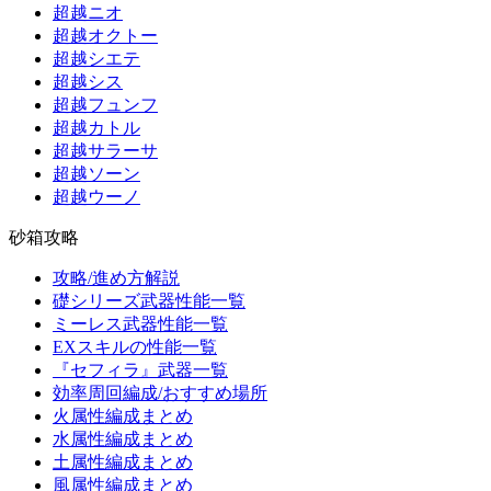
超越ニオ
超越オクトー
超越シエテ
超越シス
超越フュンフ
超越カトル
超越サラーサ
超越ソーン
超越ウーノ
砂箱攻略
攻略/進め方解説
礎シリーズ武器性能一覧
ミーレス武器性能一覧
EXスキルの性能一覧
『セフィラ』武器一覧
効率周回編成/おすすめ場所
火属性編成まとめ
水属性編成まとめ
土属性編成まとめ
風属性編成まとめ