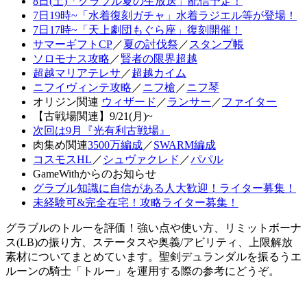
8日(土)「グラブル夏の生放送」配信予定！
7日19時~「水着復刻ガチャ」水着ラジエル等が登場！
7日17時~「天上劇団もぐら座」復刻開催！
サマーギフトCP
／
夏の討伐祭
／
スタンプ帳
ソロモナス攻略
／
賢者の限界超越
超越マリアテレサ
／
超越カイム
ニフイヴィンテ攻略
／
ニフ槍
／
ニフ琴
オリジン関連
ウィザード
／
ランサー
／
ファイター
【古戦場関連】9/21(月)~
次回は9月『光有利古戦場』
肉集め関連
3500万編成
／
SWARM編成
コスモスHL
／
シュヴァクレド
／
パパル
GameWithからのお知らせ
グラブル知識に自信がある人大歓迎！ライター募集！
未経験可&完全在宅！攻略ライター募集！
グラブルのトルーを評価！強い点や使い方、リミットボーナ
ス(LB)の振り方、ステータスや奥義/アビリティ、上限解放
素材についてまとめています。聖剣デュランダルを振るうエ
ルーンの騎士「トルー」を運用する際の参考にどうぞ。