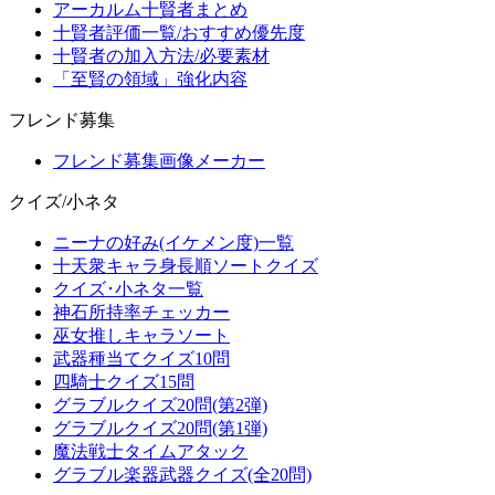
アーカルム十賢者まとめ
十賢者評価一覧/おすすめ優先度
十賢者の加入方法/必要素材
「至賢の領域」強化内容
フレンド募集
フレンド募集画像メーカー
クイズ/小ネタ
ニーナの好み(イケメン度)一覧
十天衆キャラ身長順ソートクイズ
クイズ･小ネタ一覧
神石所持率チェッカー
巫女推しキャラソート
武器種当てクイズ10問
四騎士クイズ15問
グラブルクイズ20問(第2弾)
グラブルクイズ20問(第1弾)
魔法戦士タイムアタック
グラブル楽器武器クイズ(全20問)