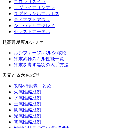
コロッサスイラ
リヴァイアサンマレ
ユグドラシルアルボス
ティアマトアウラ
シュヴァリエクレド
セレストアーテル
超高難易度ルシファー
ルシファー(スパルシ)攻略
終末武器スキル性能一覧
終末を齎す黒羽の入手方法
天元たる六色の理
攻略/行動表まとめ
火属性編成例
水属性編成例
土属性編成例
風属性編成例
光属性編成例
闇属性編成例
極理の結晶の使い道･必要数