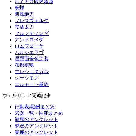
ルミナス限界超越
晩蝉
凱風絶刀
フレズヴェルク
黒漆太刀
フルンティング
アンドロメダ
ロムフェーヤ
ムルシエラゴ
温羅面金色之装
布都御魂
エレシュキガル
ゾーシモス
エルモート最終
ヴェルサシア関連記事
行動表/報酬まとめ
武器一覧・性能まとめ
崩焉のアンクレット
越達のアンクレット
竟極のアンクレット