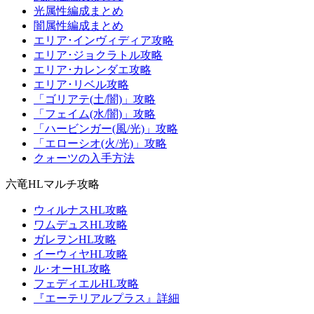
光属性編成まとめ
闇属性編成まとめ
エリア･インヴィディア攻略
エリア･ジョクラトル攻略
エリア･カレンダエ攻略
エリア･リベル攻略
「ゴリアテ(土/闇)」攻略
「フェイム(水/闇)」攻略
「ハービンガー(風/光)」攻略
「エローシオ(火/光)」攻略
クォーツの入手方法
六竜HLマルチ攻略
ウィルナスHL攻略
ワムデュスHL攻略
ガレヲンHL攻略
イーウィヤHL攻略
ル･オーHL攻略
フェディエルHL攻略
『エーテリアルプラス』詳細