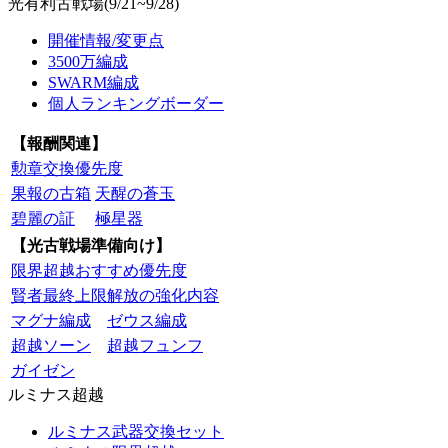
光有利古戦場(9/21~9/28)
開催情報/変更点
3500万編成
SWARM編成
個人ランキングボーダー
【報酬関連】
勲章交換優先度
果報の古箱
天醒の蒼玉
碧麗の証
極星器
【光古戦場準備向け】
限界超越おすすめ優先度
賢者最終上限解放の強化内容
マグナ編成
ゼウス編成
超越ソーン
超越フュンフ
ガイゼン
ルミナス超越
ルミナス武器交換セット