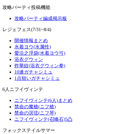
攻略パーティ投稿機能
攻略パーティ編成掲示板
レジェフェス(7/31~8/4)
開催情報まとめ
水着ヨウ(水属性)
愛沿之浮袋(水着ヨウ弓)
浴衣グウィン
炸華紋(浴衣グウィン拳)
10連ガチャシミュ
1点狙いガチャシミュ
6人ニフイヴィンテ
ニフイヴィンテ(6人)まとめ
禁命の魔槍(ニフ槍)
禁命の溟弦(ニフ琴)
ニフイヴィンテ(召喚石)5凸
フォックステイルサマー