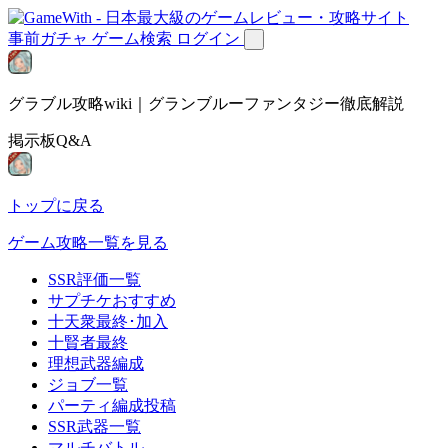
事前ガチャ
ゲーム検索
ログイン
グラブル攻略wiki｜グランブルーファンタジー徹底解説
掲示板Q&A
トップに戻る
ゲーム攻略一覧を見る
SSR評価一覧
サプチケおすすめ
十天衆最終･加入
十賢者最終
理想武器編成
ジョブ一覧
パーティ編成投稿
SSR武器一覧
マルチバトル