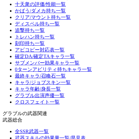
十天衆の評価/性能一覧
かばう/ダメカ持ち一覧
クリア/マウント持ち一覧
ディスペル持ち一覧
追撃持ち一覧
トレハン持ち一覧
刻印持ち一覧
アビコピー対応表一覧
確定DA/確定TAキャラ一覧
サブメンバー効果キャラ一覧
0ターンアビリティ持ちキャラ一覧
最終キャラ/召喚石一覧
キャラ/ジョブスキン一覧
キャラ年齢/身長一覧
グラブル出演声優一覧
クロスフェイト一覧
グラブルの武器関連
武器総合
全SSR武器一覧
武器スキルの効果量一覧/早見表