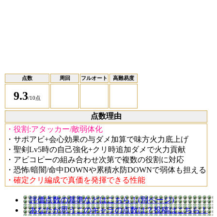
点数
周回
フルオート
高難易度
9.3
/10点
点数理由
・役割:アタッカー/敵弱体化
・サポアビ+会心効果の与ダメ加算で味方火力底上げ
・聖剣Lv5時の自己強化+クリ時追加ダメで火力貢献
・アビコピーの組み合わせ次第で複数の役割に対応
・恐怖/暗闇/命中DOWNや累積水防DOWNで弱体も担える
・確定クリ編成で真価を発揮できる性能
評価点数の基準などはこちら！(別ページ)
あなたが思うこのキャラの点数は？投稿はこちら！