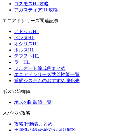
コスモスHL攻略
アガスティアHL攻略
エニアドシリーズ関連記事
アトゥムHL
ベンヌHL
オシリスHL
ホルスHL
テフヌトHL
ラーHL
フルオート編成例まとめ
エニアドシリーズ武器性能一覧
覚醒システムのおすすめ強化先
ボスの防御値
ボスの防御値一覧
スパバハ攻略
攻略/行動表まとめ
土属性の編成例/立ち回り解説