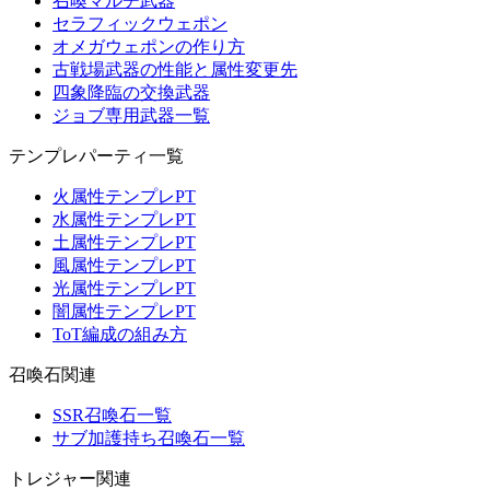
召喚マルチ武器
セラフィックウェポン
オメガウェポンの作り方
古戦場武器の性能と属性変更先
四象降臨の交換武器
ジョブ専用武器一覧
テンプレパーティ一覧
火属性テンプレPT
水属性テンプレPT
土属性テンプレPT
風属性テンプレPT
光属性テンプレPT
闇属性テンプレPT
ToT編成の組み方
召喚石関連
SSR召喚石一覧
サブ加護持ち召喚石一覧
トレジャー関連