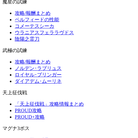
魔星の試練
攻略/報酬まとめ
ペルフィードの性能
コメーテスシーカ
ウラニアスフェララヴドス
陰陽之霊刀
武極の試練
攻略/報酬まとめ
ノルデン･ラブリュス
ロイヤル･ブリンガー
ダイアデム･ムーリネ
天上征伐戦
「天上征伐戦」攻略情報まとめ
PROUD攻略
PROUD+攻略
マグナ3ボス