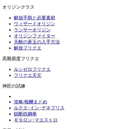
オリジンクラス
解放手順と必要素材
ウィザードオリジン
ランサーオリジン
オリジンファイター
天醒の蒼玉の入手方法
解放フリクエ
高難易度フリクエ
ルシゼロフリクエ
フリクエ天元
神匠の試練
攻略/報酬まとめ
ルクス･イン･デネブリス
鎖断鉄鋼拳
ギタロン･マエストロ