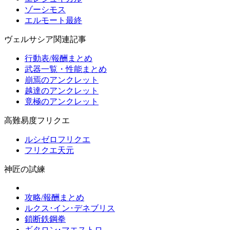
ゾーシモス
エルモート最終
ヴェルサシア関連記事
行動表/報酬まとめ
武器一覧・性能まとめ
崩焉のアンクレット
越達のアンクレット
竟極のアンクレット
高難易度フリクエ
ルシゼロフリクエ
フリクエ天元
神匠の試練
攻略/報酬まとめ
ルクス･イン･デネブリス
鎖断鉄鋼拳
ギタロン･マエストロ