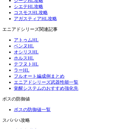
ジークHL攻略
シエテHL攻略
コスモスHL攻略
アガスティアHL攻略
エニアドシリーズ関連記事
アトゥムHL
ベンヌHL
オシリスHL
ホルスHL
テフヌトHL
ラーHL
フルオート編成例まとめ
エニアドシリーズ武器性能一覧
覚醒システムのおすすめ強化先
ボスの防御値
ボスの防御値一覧
スパバハ攻略