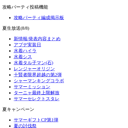
攻略パーティ投稿機能
攻略パーティ編成掲示板
夏生放送(8/8)
新情報/発表内容まとめ
アプデ実装日
水着ハイラ
水着シス
水着タル子マン(石)
レンジャーオリジン
十賢者限界超越の第2弾
シャーマンキングコラボ
サマーミッション
ターニャ最終上限解放
サマーセレクトスタレ
夏キャンペーン
サマーギフトCP第1弾
夏の討伐祭