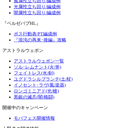
風属性立ち回り/編成例
光属性立ち回り/編成例
闇属性立ち回り/編成例
『ベルゼバブHL』
ボス行動表/PT編成例
『混沌の再来･後編』攻略
アストラルウェポン
アストラルウェポン一覧
ソル･レムナント(火/斧)
フェイトレス(水/剣)
ユグドラシルブランチ(土/杖)
イノセント･ラヴ(風/楽器)
ロンゴミニアド(光/槍)
黒銀の滅爪(闇/格闘)
開催中のキャンペーン
モバフェス開催情報