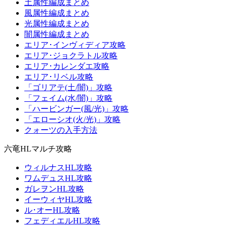
土属性編成まとめ
風属性編成まとめ
光属性編成まとめ
闇属性編成まとめ
エリア･インヴィディア攻略
エリア･ジョクラトル攻略
エリア･カレンダエ攻略
エリア･リベル攻略
「ゴリアテ(土/闇)」攻略
「フェイム(水/闇)」攻略
「ハービンガー(風/光)」攻略
「エローシオ(火/光)」攻略
クォーツの入手方法
六竜HLマルチ攻略
ウィルナスHL攻略
ワムデュスHL攻略
ガレヲンHL攻略
イーウィヤHL攻略
ル･オーHL攻略
フェディエルHL攻略