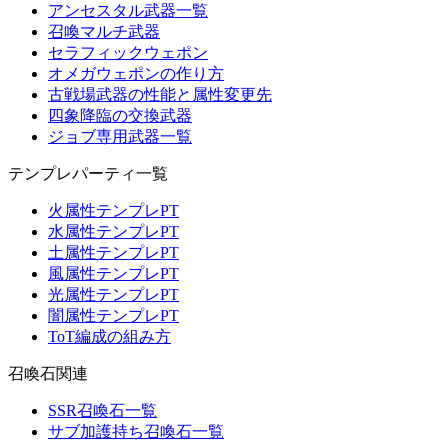
アンセスタル武器一覧
召喚マルチ武器
セラフィックウェポン
オメガウェポンの作り方
古戦場武器の性能と属性変更先
四象降臨の交換武器
ジョブ専用武器一覧
テンプレパーティ一覧
火属性テンプレPT
水属性テンプレPT
土属性テンプレPT
風属性テンプレPT
光属性テンプレPT
闇属性テンプレPT
ToT編成の組み方
召喚石関連
SSR召喚石一覧
サブ加護持ち召喚石一覧