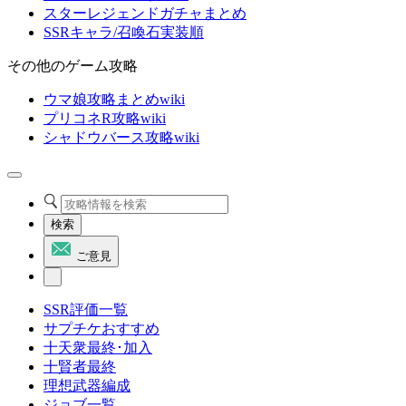
スターレジェンドガチャまとめ
SSRキャラ/召喚石実装順
その他のゲーム攻略
ウマ娘攻略まとめwiki
プリコネR攻略wiki
シャドウバース攻略wiki
検索
ご意見
SSR評価一覧
サプチケおすすめ
十天衆最終･加入
十賢者最終
理想武器編成
ジョブ一覧