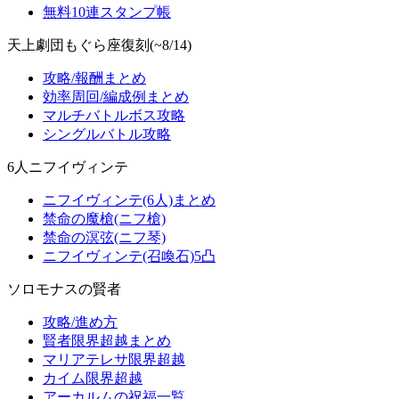
無料10連スタンプ帳
天上劇団もぐら座復刻(~8/14)
攻略/報酬まとめ
効率周回/編成例まとめ
マルチバトルボス攻略
シングルバトル攻略
6人ニフイヴィンテ
ニフイヴィンテ(6人)まとめ
禁命の魔槍(ニフ槍)
禁命の溟弦(ニフ琴)
ニフイヴィンテ(召喚石)5凸
ソロモナスの賢者
攻略/進め方
賢者限界超越まとめ
マリアテレサ限界超越
カイム限界超越
アーカルムの祝福一覧