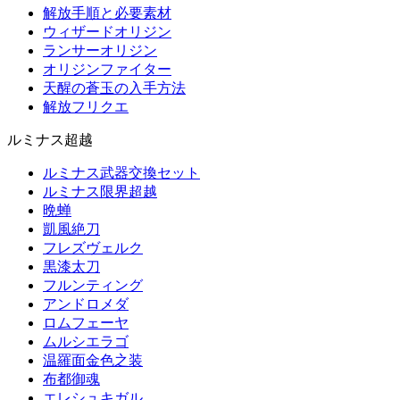
解放手順と必要素材
ウィザードオリジン
ランサーオリジン
オリジンファイター
天醒の蒼玉の入手方法
解放フリクエ
ルミナス超越
ルミナス武器交換セット
ルミナス限界超越
晩蝉
凱風絶刀
フレズヴェルク
黒漆太刀
フルンティング
アンドロメダ
ロムフェーヤ
ムルシエラゴ
温羅面金色之装
布都御魂
エレシュキガル