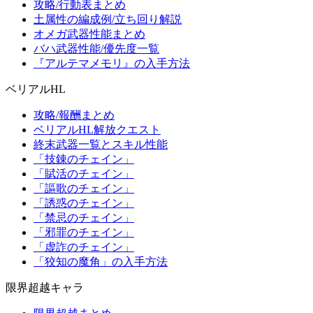
攻略/行動表まとめ
土属性の編成例/立ち回り解説
オメガ武器性能まとめ
バハ武器性能/優先度一覧
『アルテマメモリ』の入手方法
ベリアルHL
攻略/報酬まとめ
ベリアルHL解放クエスト
終末武器一覧とスキル性能
「技錬のチェイン」
「賦活のチェイン」
「謳歌のチェイン」
「誘惑のチェイン」
「禁忌のチェイン」
「邪罪のチェイン」
「虚詐のチェイン」
「狡知の魔角」の入手方法
限界超越キャラ