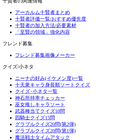
十賢者の関連情報
アーカルム十賢者まとめ
十賢者評価一覧/おすすめ優先度
十賢者の加入方法/必要素材
「至賢の領域」強化内容
フレンド募集
フレンド募集画像メーカー
クイズ/小ネタ
ニーナの好み(イケメン度)一覧
十天衆キャラ身長順ソートクイズ
クイズ･小ネタ一覧
神石所持率チェッカー
巫女推しキャラソート
武器種当てクイズ10問
四騎士クイズ15問
グラブルクイズ20問(第2弾)
グラブルクイズ20問(第1弾)
魔法戦士タイムアタック