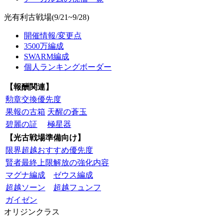
光有利古戦場(9/21~9/28)
開催情報/変更点
3500万編成
SWARM編成
個人ランキングボーダー
【報酬関連】
勲章交換優先度
果報の古箱
天醒の蒼玉
碧麗の証
極星器
【光古戦場準備向け】
限界超越おすすめ優先度
賢者最終上限解放の強化内容
マグナ編成
ゼウス編成
超越ソーン
超越フュンフ
ガイゼン
オリジンクラス