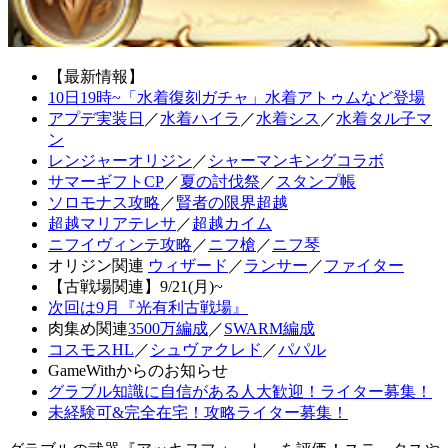
【最新情報】
10日19時~「水着復刻ガチャ」水着アトゥムなど登場
アプデ実装日
／
水着ハイラ
／
水着シス
／
水着タル子マ
ン
レンジャーオリジン
／
シャーマンキングコラボ
サマーギフトCP
／
夏の討伐祭
／
スタンプ帳
ソロモナス攻略
／
賢者の限界超越
超越マリアテレサ
／
超越カイム
ニフイヴィンテ攻略
／
ニフ槍
／
ニフ琴
オリジン関連
ウィザード
／
ランサー
／
ファイター
【古戦場関連】9/21(月)~
次回は9月『光有利古戦場』
肉集め関連
3500万編成
／
SWARM編成
コスモスHL
／
シュヴァクレド
／
パパル
GameWithからのお知らせ
グラブル知識に自信がある人大歓迎！ライター募集！
未経験可&完全在宅！攻略ライター募集！