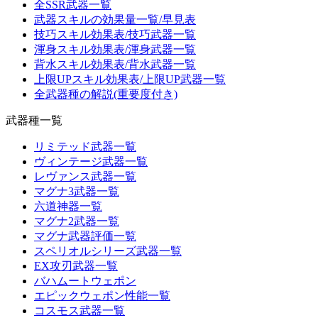
全SSR武器一覧
武器スキルの効果量一覧/早見表
技巧スキル効果表/技巧武器一覧
渾身スキル効果表/渾身武器一覧
背水スキル効果表/背水武器一覧
上限UPスキル効果表/上限UP武器一覧
全武器種の解説(重要度付き)
武器種一覧
リミテッド武器一覧
ヴィンテージ武器一覧
レヴァンス武器一覧
マグナ3武器一覧
六道神器一覧
マグナ2武器一覧
マグナ武器評価一覧
スペリオルシリーズ武器一覧
EX攻刃武器一覧
バハムートウェポン
エピックウェポン性能一覧
コスモス武器一覧