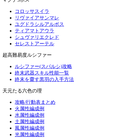
コロッサスイラ
リヴァイアサンマレ
ユグドラシルアルボス
ティアマトアウラ
シュヴァリエクレド
セレストアーテル
超高難易度ルシファー
ルシファー(スパルシ)攻略
終末武器スキル性能一覧
終末を齎す黒羽の入手方法
天元たる六色の理
攻略/行動表まとめ
火属性編成例
水属性編成例
土属性編成例
風属性編成例
光属性編成例