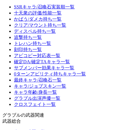
SSRキャラ/召喚石実装順一覧
十天衆の評価/性能一覧
かばう/ダメカ持ち一覧
クリア/マウント持ち一覧
ディスペル持ち一覧
追撃持ち一覧
トレハン持ち一覧
刻印持ち一覧
アビコピー対応表一覧
確定DA/確定TAキャラ一覧
サブメンバー効果キャラ一覧
0ターンアビリティ持ちキャラ一覧
最終キャラ/召喚石一覧
キャラ/ジョブスキン一覧
キャラ年齢/身長一覧
グラブル出演声優一覧
クロスフェイト一覧
グラブルの武器関連
武器総合