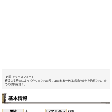
[必閃]アッキヌフォート
勇猛なる騎士によって作り出された弓。放たれる一矢は絶対の命中を約束され、全
ての標的を貫く。
基本情報
属性
土
レアリティ
SSR