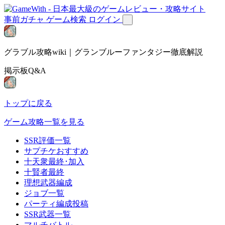
事前ガチャ
ゲーム検索
ログイン
グラブル攻略wiki｜グランブルーファンタジー徹底解説
掲示板Q&A
トップに戻る
ゲーム攻略一覧を見る
SSR評価一覧
サプチケおすすめ
十天衆最終･加入
十賢者最終
理想武器編成
ジョブ一覧
パーティ編成投稿
SSR武器一覧
マルチバトル