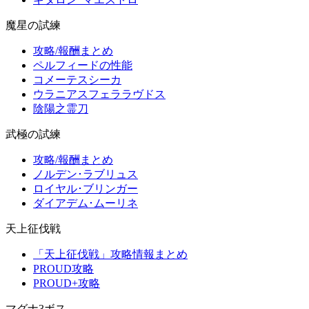
魔星の試練
攻略/報酬まとめ
ペルフィードの性能
コメーテスシーカ
ウラニアスフェララヴドス
陰陽之霊刀
武極の試練
攻略/報酬まとめ
ノルデン･ラブリュス
ロイヤル･ブリンガー
ダイアデム･ムーリネ
天上征伐戦
「天上征伐戦」攻略情報まとめ
PROUD攻略
PROUD+攻略
マグナ3ボス