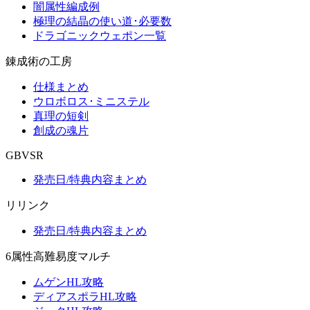
闇属性編成例
極理の結晶の使い道･必要数
ドラゴニックウェポン一覧
錬成術の工房
仕様まとめ
ウロボロス･ミニステル
真理の短剣
創成の魂片
GBVSR
発売日/特典内容まとめ
リリンク
発売日/特典内容まとめ
6属性高難易度マルチ
ムゲンHL攻略
ディアスポラHL攻略