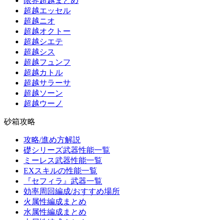
限界超越まとめ
超越エッセル
超越ニオ
超越オクトー
超越シエテ
超越シス
超越フュンフ
超越カトル
超越サラーサ
超越ソーン
超越ウーノ
砂箱攻略
攻略/進め方解説
礎シリーズ武器性能一覧
ミーレス武器性能一覧
EXスキルの性能一覧
『セフィラ』武器一覧
効率周回編成/おすすめ場所
火属性編成まとめ
水属性編成まとめ