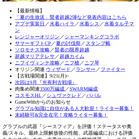
【最新情報】
「夏の生放送」賢者超越2弾など発表内容はこちら
アプデ実装日
／
水着ハイラ
／
水着シス
／
水着タル子マ
ン
レンジャーオリジン
／
シャーマンキングコラボ
サマーギフトCP
／
夏の討伐祭
／
スタンプ帳
ソロモナス攻略
／
賢者の限界超越
超越マリアテレサ
／
超越カイム
ニフイヴィンテ攻略
／
ニフ槍
／
ニフ琴
オリジン関連
ウィザード
／
ランサー
／
ファイター
【古戦場関連】9/21(月)~
次回は9月『光有利古戦場』
肉集め関連
3500万編成
／
SWARM編成
コスモスHL
／
シュヴァクレド
／
パパル
GameWithからのお知らせ
グラブル知識に自信がある人大歓迎！ライター募集！
未経験可&完全在宅！攻略ライター募集！
グラブルの武器『シースフィア』を評価！ステータスや奥
義/スキル、最終上限解放後の性能、武器編成における評価