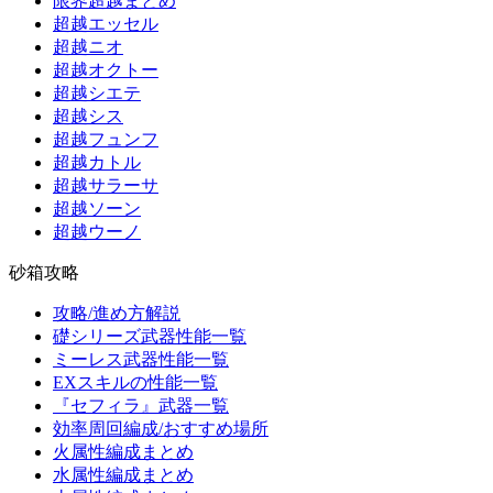
限界超越まとめ
超越エッセル
超越ニオ
超越オクトー
超越シエテ
超越シス
超越フュンフ
超越カトル
超越サラーサ
超越ソーン
超越ウーノ
砂箱攻略
攻略/進め方解説
礎シリーズ武器性能一覧
ミーレス武器性能一覧
EXスキルの性能一覧
『セフィラ』武器一覧
効率周回編成/おすすめ場所
火属性編成まとめ
水属性編成まとめ