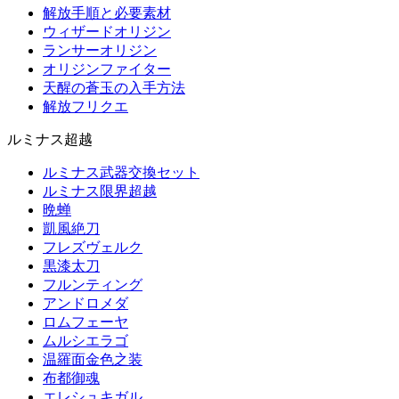
解放手順と必要素材
ウィザードオリジン
ランサーオリジン
オリジンファイター
天醒の蒼玉の入手方法
解放フリクエ
ルミナス超越
ルミナス武器交換セット
ルミナス限界超越
晩蝉
凱風絶刀
フレズヴェルク
黒漆太刀
フルンティング
アンドロメダ
ロムフェーヤ
ムルシエラゴ
温羅面金色之装
布都御魂
エレシュキガル