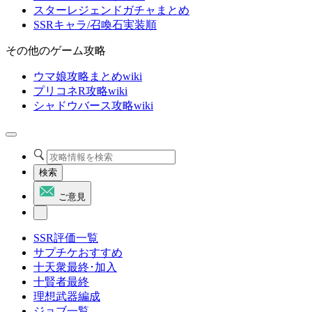
スターレジェンドガチャまとめ
SSRキャラ/召喚石実装順
その他のゲーム攻略
ウマ娘攻略まとめwiki
プリコネR攻略wiki
シャドウバース攻略wiki
検索
ご意見
SSR評価一覧
サプチケおすすめ
十天衆最終･加入
十賢者最終
理想武器編成
ジョブ一覧