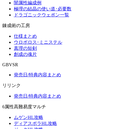
闇属性編成例
極理の結晶の使い道･必要数
ドラゴニックウェポン一覧
錬成術の工房
仕様まとめ
ウロボロス･ミニステル
真理の短剣
創成の魂片
GBVSR
発売日/特典内容まとめ
リリンク
発売日/特典内容まとめ
6属性高難易度マルチ
ムゲンHL攻略
ディアスポラHL攻略