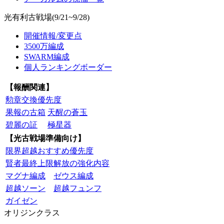
光有利古戦場(9/21~9/28)
開催情報/変更点
3500万編成
SWARM編成
個人ランキングボーダー
【報酬関連】
勲章交換優先度
果報の古箱
天醒の蒼玉
碧麗の証
極星器
【光古戦場準備向け】
限界超越おすすめ優先度
賢者最終上限解放の強化内容
マグナ編成
ゼウス編成
超越ソーン
超越フュンフ
ガイゼン
オリジンクラス