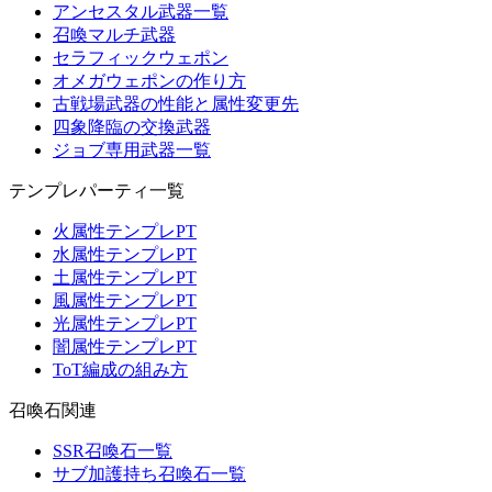
アンセスタル武器一覧
召喚マルチ武器
セラフィックウェポン
オメガウェポンの作り方
古戦場武器の性能と属性変更先
四象降臨の交換武器
ジョブ専用武器一覧
テンプレパーティ一覧
火属性テンプレPT
水属性テンプレPT
土属性テンプレPT
風属性テンプレPT
光属性テンプレPT
闇属性テンプレPT
ToT編成の組み方
召喚石関連
SSR召喚石一覧
サブ加護持ち召喚石一覧