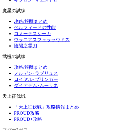
魔星の試練
攻略/報酬まとめ
ペルフィードの性能
コメーテスシーカ
ウラニアスフェララヴドス
陰陽之霊刀
武極の試練
攻略/報酬まとめ
ノルデン･ラブリュス
ロイヤル･ブリンガー
ダイアデム･ムーリネ
天上征伐戦
「天上征伐戦」攻略情報まとめ
PROUD攻略
PROUD+攻略
マグナ3ボス