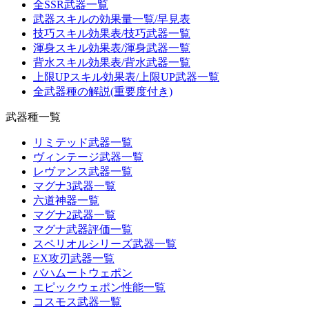
全SSR武器一覧
武器スキルの効果量一覧/早見表
技巧スキル効果表/技巧武器一覧
渾身スキル効果表/渾身武器一覧
背水スキル効果表/背水武器一覧
上限UPスキル効果表/上限UP武器一覧
全武器種の解説(重要度付き)
武器種一覧
リミテッド武器一覧
ヴィンテージ武器一覧
レヴァンス武器一覧
マグナ3武器一覧
六道神器一覧
マグナ2武器一覧
マグナ武器評価一覧
スペリオルシリーズ武器一覧
EX攻刃武器一覧
バハムートウェポン
エピックウェポン性能一覧
コスモス武器一覧