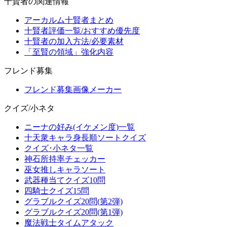
十賢者の関連情報
アーカルム十賢者まとめ
十賢者評価一覧/おすすめ優先度
十賢者の加入方法/必要素材
「至賢の領域」強化内容
フレンド募集
フレンド募集画像メーカー
クイズ/小ネタ
ニーナの好み(イケメン度)一覧
十天衆キャラ身長順ソートクイズ
クイズ･小ネタ一覧
神石所持率チェッカー
巫女推しキャラソート
武器種当てクイズ10問
四騎士クイズ15問
グラブルクイズ20問(第2弾)
グラブルクイズ20問(第1弾)
魔法戦士タイムアタック