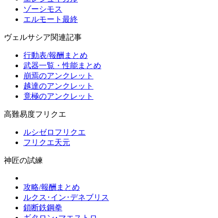
ゾーシモス
エルモート最終
ヴェルサシア関連記事
行動表/報酬まとめ
武器一覧・性能まとめ
崩焉のアンクレット
越達のアンクレット
竟極のアンクレット
高難易度フリクエ
ルシゼロフリクエ
フリクエ天元
神匠の試練
攻略/報酬まとめ
ルクス･イン･デネブリス
鎖断鉄鋼拳
ギタロン･マエストロ