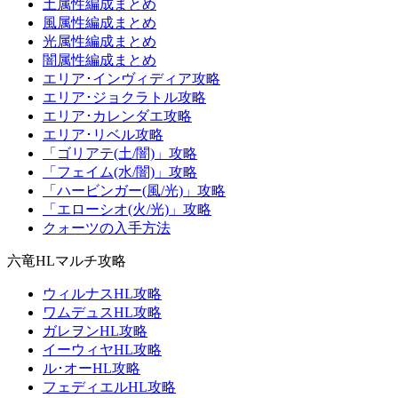
土属性編成まとめ
風属性編成まとめ
光属性編成まとめ
闇属性編成まとめ
エリア･インヴィディア攻略
エリア･ジョクラトル攻略
エリア･カレンダエ攻略
エリア･リベル攻略
「ゴリアテ(土/闇)」攻略
「フェイム(水/闇)」攻略
「ハービンガー(風/光)」攻略
「エローシオ(火/光)」攻略
クォーツの入手方法
六竜HLマルチ攻略
ウィルナスHL攻略
ワムデュスHL攻略
ガレヲンHL攻略
イーウィヤHL攻略
ル･オーHL攻略
フェディエルHL攻略