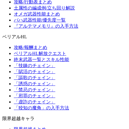
攻略/行動表まとめ
土属性の編成例/立ち回り解説
オメガ武器性能まとめ
バハ武器性能/優先度一覧
『アルテマメモリ』の入手方法
ベリアルHL
攻略/報酬まとめ
ベリアルHL解放クエスト
終末武器一覧とスキル性能
「技錬のチェイン」
「賦活のチェイン」
「謳歌のチェイン」
「誘惑のチェイン」
「禁忌のチェイン」
「邪罪のチェイン」
「虚詐のチェイン」
「狡知の魔角」の入手方法
限界超越キャラ