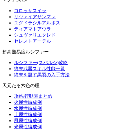
コロッサスイラ
リヴァイアサンマレ
ユグドラシルアルボス
ティアマトアウラ
シュヴァリエクレド
セレストアーテル
超高難易度ルシファー
ルシファー(スパルシ)攻略
終末武器スキル性能一覧
終末を齎す黒羽の入手方法
天元たる六色の理
攻略/行動表まとめ
火属性編成例
水属性編成例
土属性編成例
風属性編成例
光属性編成例