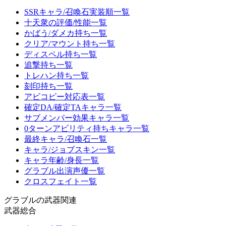
SSRキャラ/召喚石実装順一覧
十天衆の評価/性能一覧
かばう/ダメカ持ち一覧
クリア/マウント持ち一覧
ディスペル持ち一覧
追撃持ち一覧
トレハン持ち一覧
刻印持ち一覧
アビコピー対応表一覧
確定DA/確定TAキャラ一覧
サブメンバー効果キャラ一覧
0ターンアビリティ持ちキャラ一覧
最終キャラ/召喚石一覧
キャラ/ジョブスキン一覧
キャラ年齢/身長一覧
グラブル出演声優一覧
クロスフェイト一覧
グラブルの武器関連
武器総合