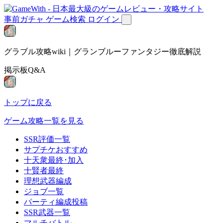
事前ガチャ
ゲーム検索
ログイン
グラブル攻略wiki｜グランブルーファンタジー徹底解説
掲示板Q&A
トップに戻る
ゲーム攻略一覧を見る
SSR評価一覧
サプチケおすすめ
十天衆最終･加入
十賢者最終
理想武器編成
ジョブ一覧
パーティ編成投稿
SSR武器一覧
マルチバトル