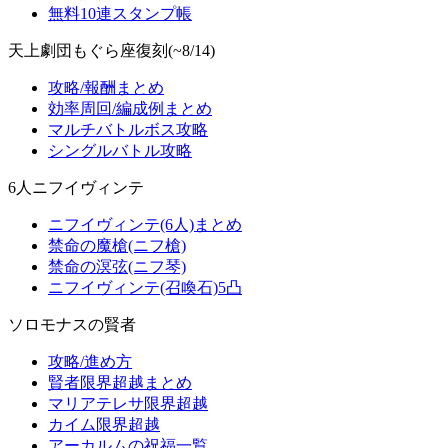
無料10連スタンプ帳
天上劇団もぐら座復刻(~8/14)
攻略/報酬まとめ
効率周回/編成例まとめ
マルチバトルボス攻略
シングルバトル攻略
6人ニフイヴィンテ
ニフイヴィンテ(6人)まとめ
禁命の魔槍(ニフ槍)
禁命の溟弦(ニフ琴)
ニフイヴィンテ(召喚石)5凸
ソロモナスの賢者
攻略/進め方
賢者限界超越まとめ
マリアテレサ限界超越
カイム限界超越
アーカルムの祝福一覧