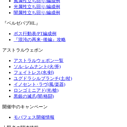
風属性立ち回り/編成例
光属性立ち回り/編成例
闇属性立ち回り/編成例
『ベルゼバブHL』
ボス行動表/PT編成例
『混沌の再来･後編』攻略
アストラルウェポン
アストラルウェポン一覧
ソル･レムナント(火/斧)
フェイトレス(水/剣)
ユグドラシルブランチ(土/杖)
イノセント･ラヴ(風/楽器)
ロンゴミニアド(光/槍)
黒銀の滅爪(闇/格闘)
開催中のキャンペーン
モバフェス開催情報