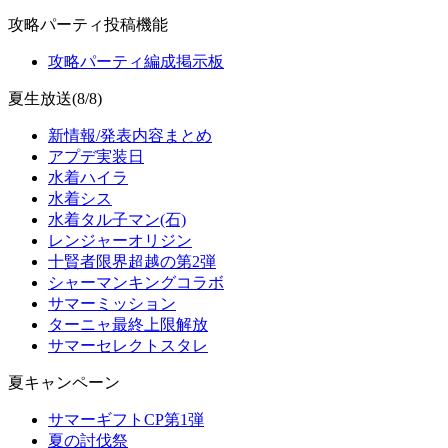
攻略パーティ投稿機能
攻略パーティ編成掲示板
夏生放送(8/8)
新情報/発表内容まとめ
アプデ実装日
水着ハイラ
水着シス
水着タル子マン(石)
レンジャーオリジン
十賢者限界超越の第2弾
シャーマンキングコラボ
サマーミッション
ターニャ最終上限解放
サマーセレクトスタレ
夏キャンペーン
サマーギフトCP第1弾
夏の討伐祭