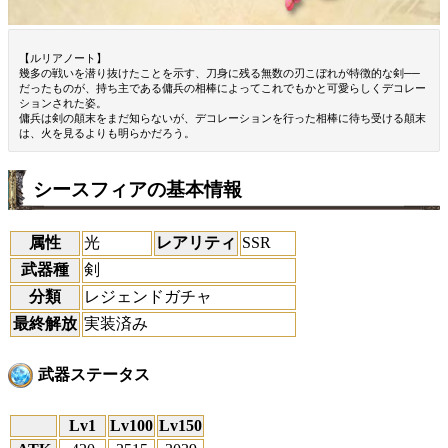
【ルリアノート】
幾多の戦いを潜り抜けたことを示す、刀身に残る無数の刃こぼれが特徴的な剣──
だったものが、持ち主である傭兵の相棒によってこれでもかと可愛らしくデコレー
ションされた姿。
傭兵は剣の顛末をまだ知らないが、デコレーションを行った相棒に待ち受ける顛末
は、火を見るよりも明らかだろう。
シースフィアの基本情報
属性
光
レアリティ
SSR
武器種
剣
分類
レジェンドガチャ
最終解放
実装済み
武器ステータス
Lv1
Lv100
Lv150