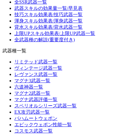
全SSR武器一覧
武器スキルの効果量一覧/早見表
技巧スキル効果表/技巧武器一覧
渾身スキル効果表/渾身武器一覧
背水スキル効果表/背水武器一覧
上限UPスキル効果表/上限UP武器一覧
全武器種の解説(重要度付き)
武器種一覧
リミテッド武器一覧
ヴィンテージ武器一覧
レヴァンス武器一覧
マグナ3武器一覧
六道神器一覧
マグナ2武器一覧
マグナ武器評価一覧
スペリオルシリーズ武器一覧
EX攻刃武器一覧
バハムートウェポン
エピックウェポン性能一覧
コスモス武器一覧