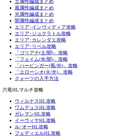
土属性編成まとめ
風属性編成まとめ
光属性編成まとめ
闇属性編成まとめ
エリア･インヴィディア攻略
エリア･ジョクラトル攻略
エリア･カレンダエ攻略
エリア･リベル攻略
「ゴリアテ(土/闇)」攻略
「フェイム(水/闇)」攻略
「ハービンガー(風/光)」攻略
「エローシオ(火/光)」攻略
クォーツの入手方法
六竜HLマルチ攻略
ウィルナスHL攻略
ワムデュスHL攻略
ガレヲンHL攻略
イーウィヤHL攻略
ル･オーHL攻略
フェディエルHL攻略