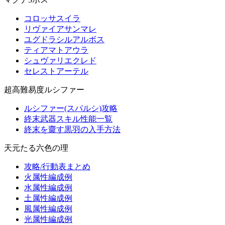
コロッサスイラ
リヴァイアサンマレ
ユグドラシルアルボス
ティアマトアウラ
シュヴァリエクレド
セレストアーテル
超高難易度ルシファー
ルシファー(スパルシ)攻略
終末武器スキル性能一覧
終末を齎す黒羽の入手方法
天元たる六色の理
攻略/行動表まとめ
火属性編成例
水属性編成例
土属性編成例
風属性編成例
光属性編成例