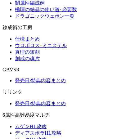
闇属性編成例
極理の結晶の使い道･必要数
ドラゴニックウェポン一覧
錬成術の工房
仕様まとめ
ウロボロス･ミニステル
真理の短剣
創成の魂片
GBVSR
発売日/特典内容まとめ
リリンク
発売日/特典内容まとめ
6属性高難易度マルチ
ムゲンHL攻略
ディアスポラHL攻略