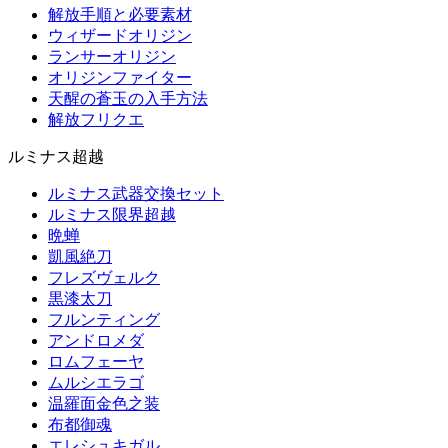
解放手順と必要素材
ウィザードオリジン
ランサーオリジン
オリジンファイター
天醒の蒼玉の入手方法
解放フリクエ
ルミナス超越
ルミナス武器交換セット
ルミナス限界超越
晩蝉
凱風絶刀
フレズヴェルク
黒漆太刀
フルンティング
アンドロメダ
ロムフェーヤ
ムルシエラゴ
温羅面金色之装
布都御魂
エレシュキガル