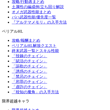
攻略/行動表まとめ
土属性の編成例/立ち回り解説
オメガ武器性能まとめ
バハ武器性能/優先度一覧
『アルテマメモリ』の入手方法
ベリアルHL
攻略/報酬まとめ
ベリアルHL解放クエスト
終末武器一覧とスキル性能
「技錬のチェイン」
「賦活のチェイン」
「謳歌のチェイン」
「誘惑のチェイン」
「禁忌のチェイン」
「邪罪のチェイン」
「虚詐のチェイン」
「狡知の魔角」の入手方法
限界超越キャラ