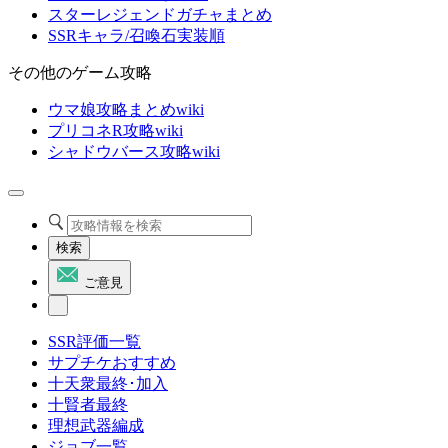
スターレジェンドガチャまとめ
SSRキャラ/召喚石実装順
その他のゲーム攻略
ウマ娘攻略まとめwiki
プリコネR攻略wiki
シャドウバース攻略wiki
検索
ご意見
SSR評価一覧
サプチケおすすめ
十天衆最終･加入
十賢者最終
理想武器編成
ジョブ一覧