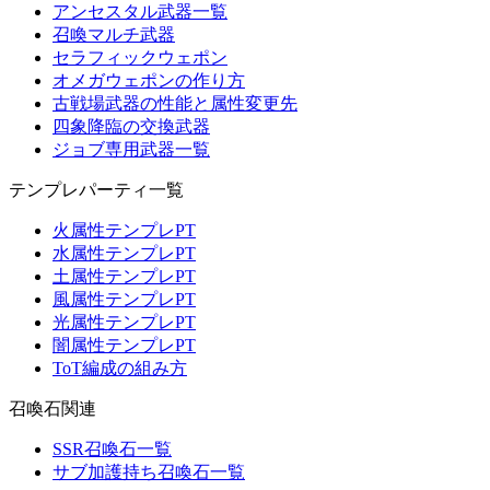
アンセスタル武器一覧
召喚マルチ武器
セラフィックウェポン
オメガウェポンの作り方
古戦場武器の性能と属性変更先
四象降臨の交換武器
ジョブ専用武器一覧
テンプレパーティ一覧
火属性テンプレPT
水属性テンプレPT
土属性テンプレPT
風属性テンプレPT
光属性テンプレPT
闇属性テンプレPT
ToT編成の組み方
召喚石関連
SSR召喚石一覧
サブ加護持ち召喚石一覧