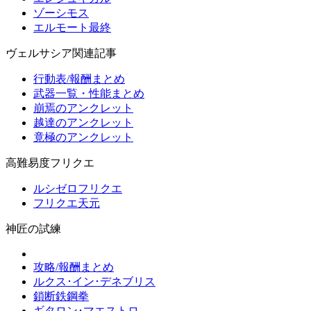
ゾーシモス
エルモート最終
ヴェルサシア関連記事
行動表/報酬まとめ
武器一覧・性能まとめ
崩焉のアンクレット
越達のアンクレット
竟極のアンクレット
高難易度フリクエ
ルシゼロフリクエ
フリクエ天元
神匠の試練
攻略/報酬まとめ
ルクス･イン･デネブリス
鎖断鉄鋼拳
ギタロン･マエストロ