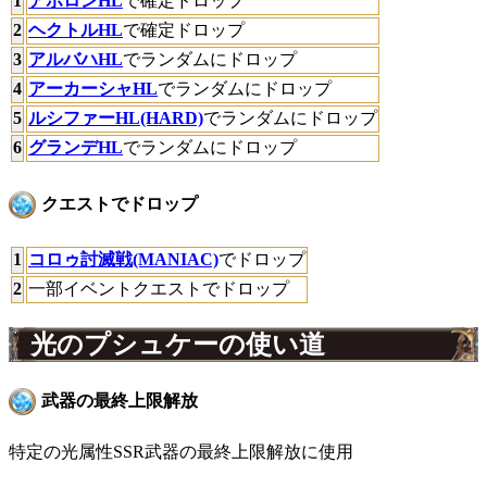
1
アポロンHL
で確定ドロップ
2
ヘクトルHL
で確定ドロップ
3
アルバハHL
でランダムにドロップ
4
アーカーシャHL
でランダムにドロップ
5
ルシファーHL(HARD)
でランダムにドロップ
6
グランデHL
でランダムにドロップ
クエストでドロップ
1
コロゥ討滅戦(MANIAC)
でドロップ
2
一部イベントクエストでドロップ
光のプシュケーの使い道
武器の最終上限解放
特定の光属性SSR武器の最終上限解放に使用