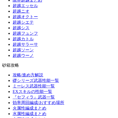
限界超越まとめ
超越エッセル
超越ニオ
超越オクトー
超越シエテ
超越シス
超越フュンフ
超越カトル
超越サラーサ
超越ソーン
超越ウーノ
砂箱攻略
攻略/進め方解説
礎シリーズ武器性能一覧
ミーレス武器性能一覧
EXスキルの性能一覧
『セフィラ』武器一覧
効率周回編成/おすすめ場所
火属性編成まとめ
水属性編成まとめ