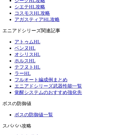
ジークHL攻略
シエテHL攻略
コスモスHL攻略
アガスティアHL攻略
エニアドシリーズ関連記事
アトゥムHL
ベンヌHL
オシリスHL
ホルスHL
テフヌトHL
ラーHL
フルオート編成例まとめ
エニアドシリーズ武器性能一覧
覚醒システムのおすすめ強化先
ボスの防御値
ボスの防御値一覧
スパバハ攻略