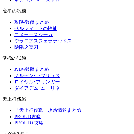
魔星の試練
攻略/報酬まとめ
ペルフィードの性能
コメーテスシーカ
ウラニアスフェララヴドス
陰陽之霊刀
武極の試練
攻略/報酬まとめ
ノルデン･ラブリュス
ロイヤル･ブリンガー
ダイアデム･ムーリネ
天上征伐戦
「天上征伐戦」攻略情報まとめ
PROUD攻略
PROUD+攻略
マグナ3ボス