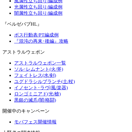
風属性立ち回り/編成例
光属性立ち回り/編成例
闇属性立ち回り/編成例
『ベルゼバブHL』
ボス行動表/PT編成例
『混沌の再来･後編』攻略
アストラルウェポン
アストラルウェポン一覧
ソル･レムナント(火/斧)
フェイトレス(水/剣)
ユグドラシルブランチ(土/杖)
イノセント･ラヴ(風/楽器)
ロンゴミニアド(光/槍)
黒銀の滅爪(闇/格闘)
開催中のキャンペーン
モバフェス開催情報