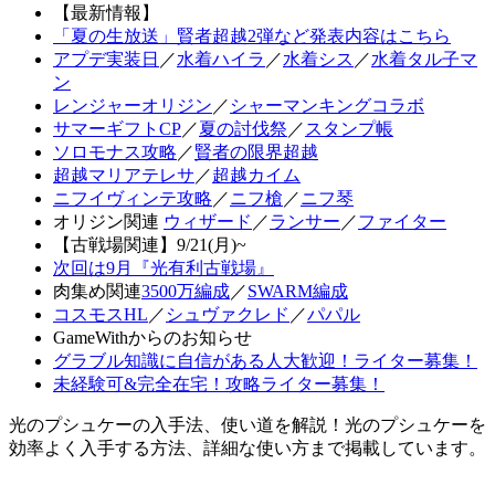
【最新情報】
「夏の生放送」賢者超越2弾など発表内容はこちら
アプデ実装日
／
水着ハイラ
／
水着シス
／
水着タル子マ
ン
レンジャーオリジン
／
シャーマンキングコラボ
サマーギフトCP
／
夏の討伐祭
／
スタンプ帳
ソロモナス攻略
／
賢者の限界超越
超越マリアテレサ
／
超越カイム
ニフイヴィンテ攻略
／
ニフ槍
／
ニフ琴
オリジン関連
ウィザード
／
ランサー
／
ファイター
【古戦場関連】9/21(月)~
次回は9月『光有利古戦場』
肉集め関連
3500万編成
／
SWARM編成
コスモスHL
／
シュヴァクレド
／
パパル
GameWithからのお知らせ
グラブル知識に自信がある人大歓迎！ライター募集！
未経験可&完全在宅！攻略ライター募集！
光のプシュケーの入手法、使い道を解説！光のプシュケーを
効率よく入手する方法、詳細な使い方まで掲載しています。