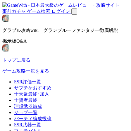
事前ガチャ
ゲーム検索
ログイン
グラブル攻略wiki｜グランブルーファンタジー徹底解説
掲示板Q&A
トップに戻る
ゲーム攻略一覧を見る
SSR評価一覧
サプチケおすすめ
十天衆最終･加入
十賢者最終
理想武器編成
ジョブ一覧
パーティ編成投稿
SSR武器一覧
マルチバトル