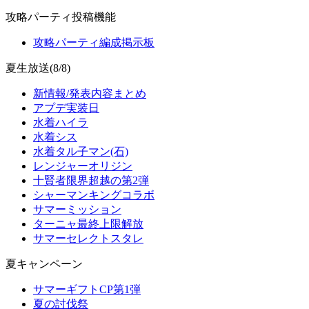
攻略パーティ投稿機能
攻略パーティ編成掲示板
夏生放送(8/8)
新情報/発表内容まとめ
アプデ実装日
水着ハイラ
水着シス
水着タル子マン(石)
レンジャーオリジン
十賢者限界超越の第2弾
シャーマンキングコラボ
サマーミッション
ターニャ最終上限解放
サマーセレクトスタレ
夏キャンペーン
サマーギフトCP第1弾
夏の討伐祭