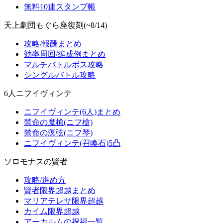
無料10連スタンプ帳
天上劇団もぐら座復刻(~8/14)
攻略/報酬まとめ
効率周回/編成例まとめ
マルチバトルボス攻略
シングルバトル攻略
6人ニフイヴィンテ
ニフイヴィンテ(6人)まとめ
禁命の魔槍(ニフ槍)
禁命の溟弦(ニフ琴)
ニフイヴィンテ(召喚石)5凸
ソロモナスの賢者
攻略/進め方
賢者限界超越まとめ
マリアテレサ限界超越
カイム限界超越
アーカルムの祝福一覧