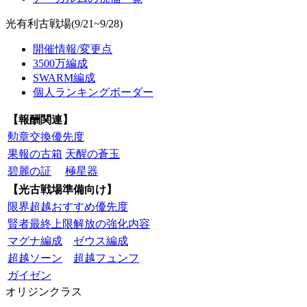
光有利古戦場(9/21~9/28)
開催情報/変更点
3500万編成
SWARM編成
個人ランキングボーダー
【報酬関連】
勲章交換優先度
果報の古箱
天醒の蒼玉
碧麗の証
極星器
【光古戦場準備向け】
限界超越おすすめ優先度
賢者最終上限解放の強化内容
マグナ編成
ゼウス編成
超越ソーン
超越フュンフ
ガイゼン
オリジンクラス