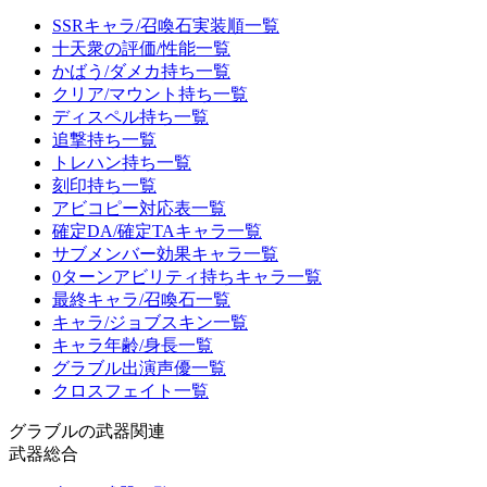
SSRキャラ/召喚石実装順一覧
十天衆の評価/性能一覧
かばう/ダメカ持ち一覧
クリア/マウント持ち一覧
ディスペル持ち一覧
追撃持ち一覧
トレハン持ち一覧
刻印持ち一覧
アビコピー対応表一覧
確定DA/確定TAキャラ一覧
サブメンバー効果キャラ一覧
0ターンアビリティ持ちキャラ一覧
最終キャラ/召喚石一覧
キャラ/ジョブスキン一覧
キャラ年齢/身長一覧
グラブル出演声優一覧
クロスフェイト一覧
グラブルの武器関連
武器総合