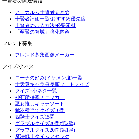
十賢者の関連情報
アーカルム十賢者まとめ
十賢者評価一覧/おすすめ優先度
十賢者の加入方法/必要素材
「至賢の領域」強化内容
フレンド募集
フレンド募集画像メーカー
クイズ/小ネタ
ニーナの好み(イケメン度)一覧
十天衆キャラ身長順ソートクイズ
クイズ･小ネタ一覧
神石所持率チェッカー
巫女推しキャラソート
武器種当てクイズ10問
四騎士クイズ15問
グラブルクイズ20問(第2弾)
グラブルクイズ20問(第1弾)
魔法戦士タイムアタック