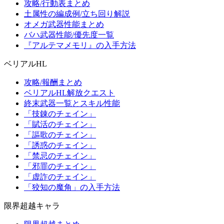
攻略/行動表まとめ
土属性の編成例/立ち回り解説
オメガ武器性能まとめ
バハ武器性能/優先度一覧
『アルテマメモリ』の入手方法
ベリアルHL
攻略/報酬まとめ
ベリアルHL解放クエスト
終末武器一覧とスキル性能
「技錬のチェイン」
「賦活のチェイン」
「謳歌のチェイン」
「誘惑のチェイン」
「禁忌のチェイン」
「邪罪のチェイン」
「虚詐のチェイン」
「狡知の魔角」の入手方法
限界超越キャラ