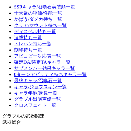
SSRキャラ/召喚石実装順一覧
十天衆の評価/性能一覧
かばう/ダメカ持ち一覧
クリア/マウント持ち一覧
ディスペル持ち一覧
追撃持ち一覧
トレハン持ち一覧
刻印持ち一覧
アビコピー対応表一覧
確定DA/確定TAキャラ一覧
サブメンバー効果キャラ一覧
0ターンアビリティ持ちキャラ一覧
最終キャラ/召喚石一覧
キャラ/ジョブスキン一覧
キャラ年齢/身長一覧
グラブル出演声優一覧
クロスフェイト一覧
グラブルの武器関連
武器総合