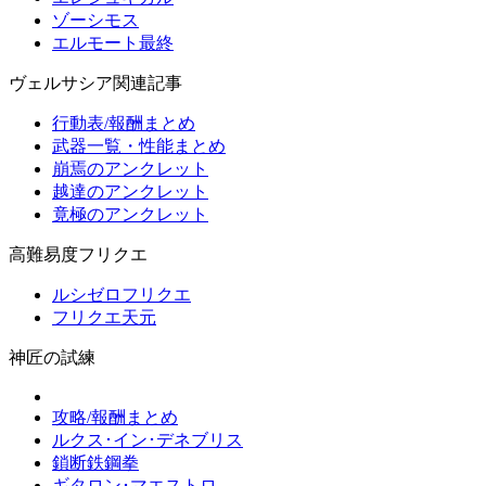
ゾーシモス
エルモート最終
ヴェルサシア関連記事
行動表/報酬まとめ
武器一覧・性能まとめ
崩焉のアンクレット
越達のアンクレット
竟極のアンクレット
高難易度フリクエ
ルシゼロフリクエ
フリクエ天元
神匠の試練
攻略/報酬まとめ
ルクス･イン･デネブリス
鎖断鉄鋼拳
ギタロン･マエストロ