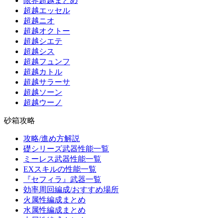
限界超越まとめ
超越エッセル
超越ニオ
超越オクトー
超越シエテ
超越シス
超越フュンフ
超越カトル
超越サラーサ
超越ソーン
超越ウーノ
砂箱攻略
攻略/進め方解説
礎シリーズ武器性能一覧
ミーレス武器性能一覧
EXスキルの性能一覧
『セフィラ』武器一覧
効率周回編成/おすすめ場所
火属性編成まとめ
水属性編成まとめ