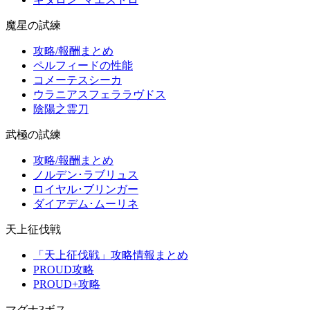
魔星の試練
攻略/報酬まとめ
ペルフィードの性能
コメーテスシーカ
ウラニアスフェララヴドス
陰陽之霊刀
武極の試練
攻略/報酬まとめ
ノルデン･ラブリュス
ロイヤル･ブリンガー
ダイアデム･ムーリネ
天上征伐戦
「天上征伐戦」攻略情報まとめ
PROUD攻略
PROUD+攻略
マグナ3ボス