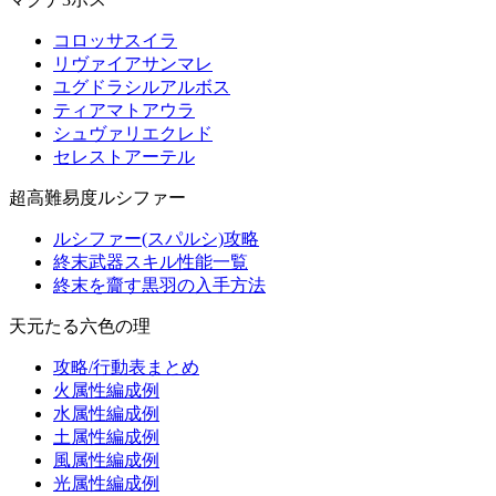
コロッサスイラ
リヴァイアサンマレ
ユグドラシルアルボス
ティアマトアウラ
シュヴァリエクレド
セレストアーテル
超高難易度ルシファー
ルシファー(スパルシ)攻略
終末武器スキル性能一覧
終末を齎す黒羽の入手方法
天元たる六色の理
攻略/行動表まとめ
火属性編成例
水属性編成例
土属性編成例
風属性編成例
光属性編成例