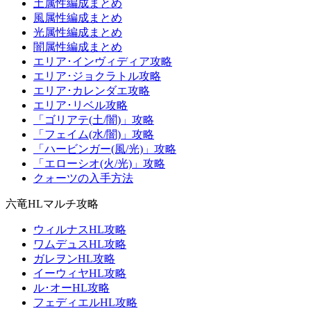
土属性編成まとめ
風属性編成まとめ
光属性編成まとめ
闇属性編成まとめ
エリア･インヴィディア攻略
エリア･ジョクラトル攻略
エリア･カレンダエ攻略
エリア･リベル攻略
「ゴリアテ(土/闇)」攻略
「フェイム(水/闇)」攻略
「ハービンガー(風/光)」攻略
「エローシオ(火/光)」攻略
クォーツの入手方法
六竜HLマルチ攻略
ウィルナスHL攻略
ワムデュスHL攻略
ガレヲンHL攻略
イーウィヤHL攻略
ル･オーHL攻略
フェディエルHL攻略