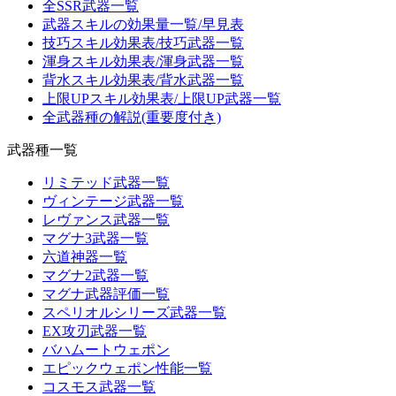
全SSR武器一覧
武器スキルの効果量一覧/早見表
技巧スキル効果表/技巧武器一覧
渾身スキル効果表/渾身武器一覧
背水スキル効果表/背水武器一覧
上限UPスキル効果表/上限UP武器一覧
全武器種の解説(重要度付き)
武器種一覧
リミテッド武器一覧
ヴィンテージ武器一覧
レヴァンス武器一覧
マグナ3武器一覧
六道神器一覧
マグナ2武器一覧
マグナ武器評価一覧
スペリオルシリーズ武器一覧
EX攻刃武器一覧
バハムートウェポン
エピックウェポン性能一覧
コスモス武器一覧