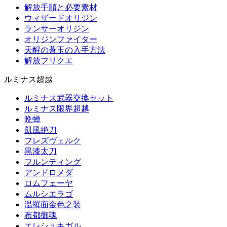
解放手順と必要素材
ウィザードオリジン
ランサーオリジン
オリジンファイター
天醒の蒼玉の入手方法
解放フリクエ
ルミナス超越
ルミナス武器交換セット
ルミナス限界超越
晩蝉
凱風絶刀
フレズヴェルク
黒漆太刀
フルンティング
アンドロメダ
ロムフェーヤ
ムルシエラゴ
温羅面金色之装
布都御魂
エレシュキガル