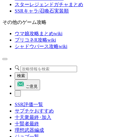
スターレジェンドガチャまとめ
SSRキャラ/召喚石実装順
その他のゲーム攻略
ウマ娘攻略まとめwiki
プリコネR攻略wiki
シャドウバース攻略wiki
検索
ご意見
SSR評価一覧
サプチケおすすめ
十天衆最終･加入
十賢者最終
理想武器編成
ジョブ一覧