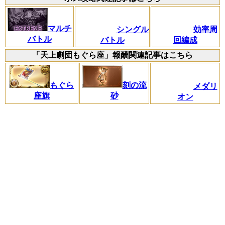
マルチ
シングル
効率周
バトル
バトル
回編成
「天上劇団もぐら座」報酬関連記事はこちら
もぐら
刻の流
メダリ
座旗
砂
オン