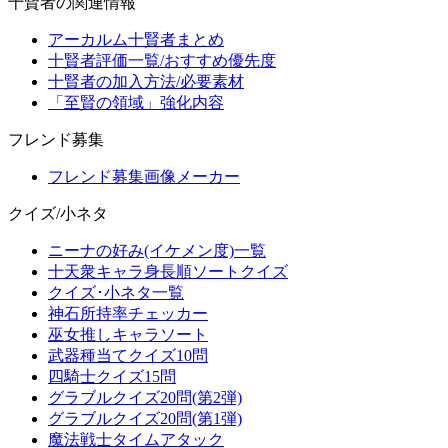
十賢者の関連情報
アーカルム十賢者まとめ
十賢者評価一覧/おすすめ優先度
十賢者の加入方法/必要素材
「至賢の領域」強化内容
フレンド募集
フレンド募集画像メーカー
クイズ/小ネタ
ニーナの好み(イケメン度)一覧
十天衆キャラ身長順ソートクイズ
クイズ･小ネタ一覧
神石所持率チェッカー
巫女推しキャラソート
武器種当てクイズ10問
四騎士クイズ15問
グラブルクイズ20問(第2弾)
グラブルクイズ20問(第1弾)
魔法戦士タイムアタック