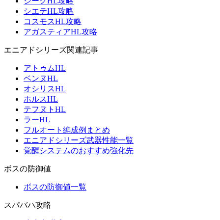
ジークHL攻略
シエテHL攻略
コスモスHL攻略
アガスティアHL攻略
エニアドシリーズ関連記事
アトゥムHL
ベンヌHL
オシリスHL
ホルスHL
テフヌトHL
ラーHL
フルオート編成例まとめ
エニアドシリーズ武器性能一覧
覚醒システムのおすすめ強化先
ボスの防御値
ボスの防御値一覧
スパバハ攻略