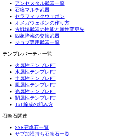
アンセスタル武器一覧
召喚マルチ武器
セラフィックウェポン
オメガウェポンの作り方
古戦場武器の性能と属性変更先
四象降臨の交換武器
ジョブ専用武器一覧
テンプレパーティ一覧
火属性テンプレPT
水属性テンプレPT
土属性テンプレPT
風属性テンプレPT
光属性テンプレPT
闇属性テンプレPT
ToT編成の組み方
召喚石関連
SSR召喚石一覧
サブ加護持ち召喚石一覧