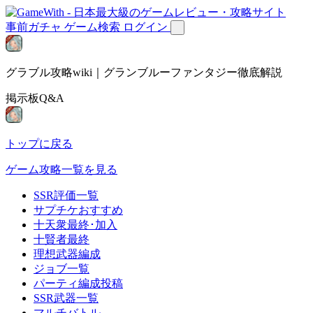
事前ガチャ
ゲーム検索
ログイン
グラブル攻略wiki｜グランブルーファンタジー徹底解説
掲示板Q&A
トップに戻る
ゲーム攻略一覧を見る
SSR評価一覧
サプチケおすすめ
十天衆最終･加入
十賢者最終
理想武器編成
ジョブ一覧
パーティ編成投稿
SSR武器一覧
マルチバトル