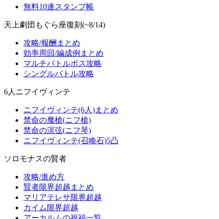
無料10連スタンプ帳
天上劇団もぐら座復刻(~8/14)
攻略/報酬まとめ
効率周回/編成例まとめ
マルチバトルボス攻略
シングルバトル攻略
6人ニフイヴィンテ
ニフイヴィンテ(6人)まとめ
禁命の魔槍(ニフ槍)
禁命の溟弦(ニフ琴)
ニフイヴィンテ(召喚石)5凸
ソロモナスの賢者
攻略/進め方
賢者限界超越まとめ
マリアテレサ限界超越
カイム限界超越
アーカルムの祝福一覧