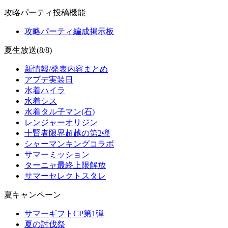
攻略パーティ投稿機能
攻略パーティ編成掲示板
夏生放送(8/8)
新情報/発表内容まとめ
アプデ実装日
水着ハイラ
水着シス
水着タル子マン(石)
レンジャーオリジン
十賢者限界超越の第2弾
シャーマンキングコラボ
サマーミッション
ターニャ最終上限解放
サマーセレクトスタレ
夏キャンペーン
サマーギフトCP第1弾
夏の討伐祭