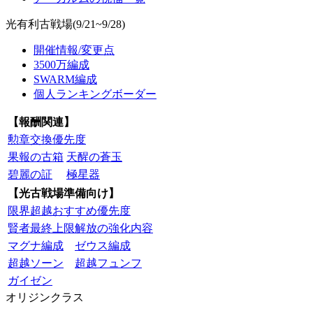
光有利古戦場(9/21~9/28)
開催情報/変更点
3500万編成
SWARM編成
個人ランキングボーダー
【報酬関連】
勲章交換優先度
果報の古箱
天醒の蒼玉
碧麗の証
極星器
【光古戦場準備向け】
限界超越おすすめ優先度
賢者最終上限解放の強化内容
マグナ編成
ゼウス編成
超越ソーン
超越フュンフ
ガイゼン
オリジンクラス