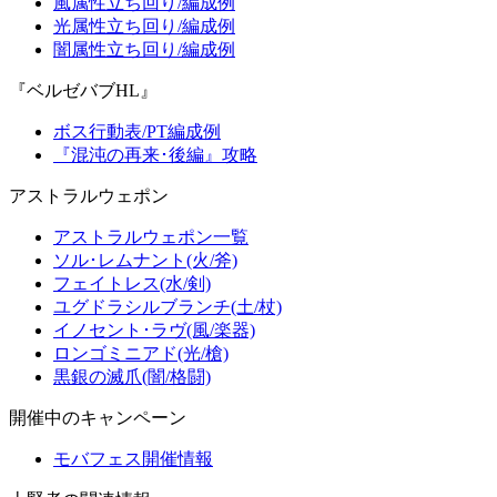
風属性立ち回り/編成例
光属性立ち回り/編成例
闇属性立ち回り/編成例
『ベルゼバブHL』
ボス行動表/PT編成例
『混沌の再来･後編』攻略
アストラルウェポン
アストラルウェポン一覧
ソル･レムナント(火/斧)
フェイトレス(水/剣)
ユグドラシルブランチ(土/杖)
イノセント･ラヴ(風/楽器)
ロンゴミニアド(光/槍)
黒銀の滅爪(闇/格闘)
開催中のキャンペーン
モバフェス開催情報