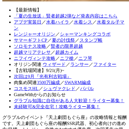
【最新情報】
「夏の生放送」賢者超越2弾など発表内容はこちら
アプデ実装日
／
水着ハイラ
／
水着シス
／
水着タル子マ
ン
レンジャーオリジン
／
シャーマンキングコラボ
サマーギフトCP
／
夏の討伐祭
／
スタンプ帳
ソロモナス攻略
／
賢者の限界超越
超越マリアテレサ
／
超越カイム
ニフイヴィンテ攻略
／
ニフ槍
／
ニフ琴
オリジン関連
ウィザード
／
ランサー
／
ファイター
【古戦場関連】9/21(月)~
次回は9月『光有利古戦場』
肉集め関連
3500万編成
／
SWARM編成
コスモスHL
／
シュヴァクレド
／
パパル
GameWithからのお知らせ
グラブル知識に自信がある人大歓迎！ライター募集！
未経験可&完全在宅！攻略ライター募集！
グラブルのイベント『天上劇団もぐら座』の攻略情報と報酬
です。天上劇団もぐら座の報酬SSR武器、初心者向けの進め