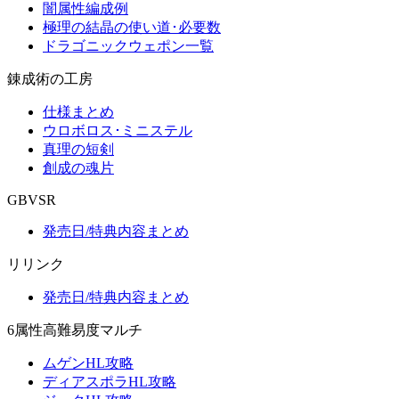
闇属性編成例
極理の結晶の使い道･必要数
ドラゴニックウェポン一覧
錬成術の工房
仕様まとめ
ウロボロス･ミニステル
真理の短剣
創成の魂片
GBVSR
発売日/特典内容まとめ
リリンク
発売日/特典内容まとめ
6属性高難易度マルチ
ムゲンHL攻略
ディアスポラHL攻略