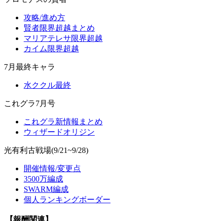
攻略/進め方
賢者限界超越まとめ
マリアテレサ限界超越
カイム限界超越
7月最終キャラ
水ククル最終
これグラ7月号
これグラ新情報まとめ
ウィザードオリジン
光有利古戦場(9/21~9/28)
開催情報/変更点
3500万編成
SWARM編成
個人ランキングボーダー
【報酬関連】