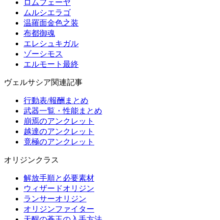
ロムフェーヤ
ムルシエラゴ
温羅面金色之装
布都御魂
エレシュキガル
ゾーシモス
エルモート最終
ヴェルサシア関連記事
行動表/報酬まとめ
武器一覧・性能まとめ
崩焉のアンクレット
越達のアンクレット
竟極のアンクレット
オリジンクラス
解放手順と必要素材
ウィザードオリジン
ランサーオリジン
オリジンファイター
天醒の蒼玉の入手方法