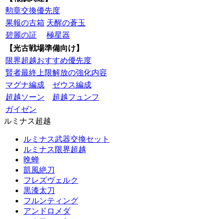
勲章交換優先度
果報の古箱
天醒の蒼玉
碧麗の証
極星器
【光古戦場準備向け】
限界超越おすすめ優先度
賢者最終上限解放の強化内容
マグナ編成
ゼウス編成
超越ソーン
超越フュンフ
ガイゼン
ルミナス超越
ルミナス武器交換セット
ルミナス限界超越
晩蝉
凱風絶刀
フレズヴェルク
黒漆太刀
フルンティング
アンドロメダ