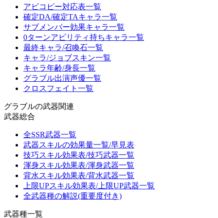
アビコピー対応表一覧
確定DA/確定TAキャラ一覧
サブメンバー効果キャラ一覧
0ターンアビリティ持ちキャラ一覧
最終キャラ/召喚石一覧
キャラ/ジョブスキン一覧
キャラ年齢/身長一覧
グラブル出演声優一覧
クロスフェイト一覧
グラブルの武器関連
武器総合
全SSR武器一覧
武器スキルの効果量一覧/早見表
技巧スキル効果表/技巧武器一覧
渾身スキル効果表/渾身武器一覧
背水スキル効果表/背水武器一覧
上限UPスキル効果表/上限UP武器一覧
全武器種の解説(重要度付き)
武器種一覧