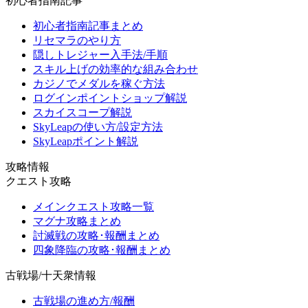
初心者指南記事
初心者指南記事まとめ
リセマラのやり方
隠しトレジャー入手法/手順
スキル上げの効率的な組み合わせ
カジノでメダルを稼ぐ方法
ログインポイントショップ解説
スカイスコープ解説
SkyLeapの使い方/設定方法
SkyLeapポイント解説
攻略情報
クエスト攻略
メインクエスト攻略一覧
マグナ攻略まとめ
討滅戦の攻略･報酬まとめ
四象降臨の攻略･報酬まとめ
古戦場/十天衆情報
古戦場の進め方/報酬