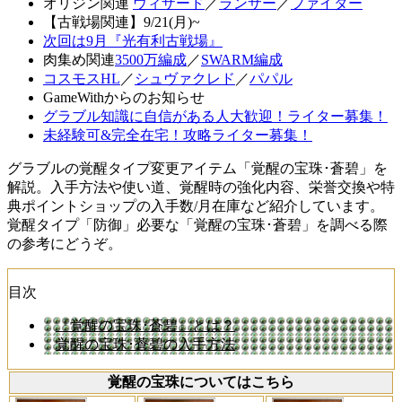
オリジン関連
ウィザード
／
ランサー
／
ファイター
【古戦場関連】9/21(月)~
次回は9月『光有利古戦場』
肉集め関連
3500万編成
／
SWARM編成
コスモスHL
／
シュヴァクレド
／
パパル
GameWithからのお知らせ
グラブル知識に自信がある人大歓迎！ライター募集！
未経験可&完全在宅！攻略ライター募集！
グラブルの覚醒タイプ変更アイテム「覚醒の宝珠･蒼碧」を
解説。入手方法や使い道、覚醒時の強化内容、栄誉交換や特
典ポイントショップの入手数/月在庫など紹介しています。
覚醒タイプ「防御」必要な「覚醒の宝珠･蒼碧」を調べる際
の参考にどうぞ。
目次
『覚醒の宝珠･蒼碧』とは？
覚醒の宝珠･蒼碧の入手方法
覚醒の宝珠についてはこちら