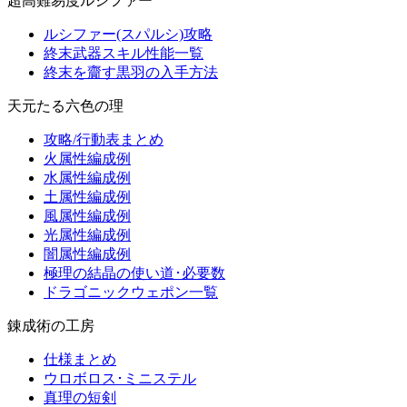
超高難易度ルシファー
ルシファー(スパルシ)攻略
終末武器スキル性能一覧
終末を齎す黒羽の入手方法
天元たる六色の理
攻略/行動表まとめ
火属性編成例
水属性編成例
土属性編成例
風属性編成例
光属性編成例
闇属性編成例
極理の結晶の使い道･必要数
ドラゴニックウェポン一覧
錬成術の工房
仕様まとめ
ウロボロス･ミニステル
真理の短剣