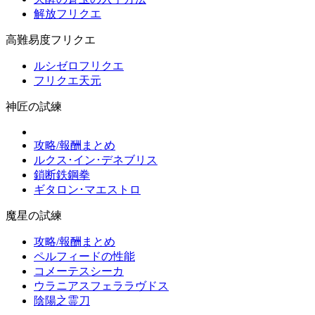
解放フリクエ
高難易度フリクエ
ルシゼロフリクエ
フリクエ天元
神匠の試練
攻略/報酬まとめ
ルクス･イン･デネブリス
鎖断鉄鋼拳
ギタロン･マエストロ
魔星の試練
攻略/報酬まとめ
ペルフィードの性能
コメーテスシーカ
ウラニアスフェララヴドス
陰陽之霊刀