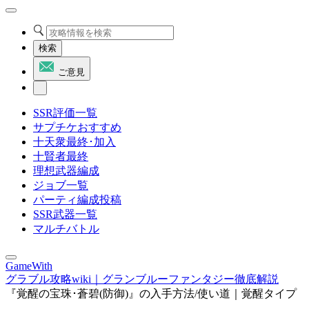
検索
ご意見
SSR評価一覧
サプチケおすすめ
十天衆最終･加入
十賢者最終
理想武器編成
ジョブ一覧
パーティ編成投稿
SSR武器一覧
マルチバトル
GameWith
グラブル攻略wiki｜グランブルーファンタジー徹底解説
『覚醒の宝珠･蒼碧(防御)』の入手方法/使い道｜覚醒タイプ