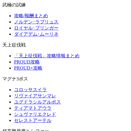
武極の試練
攻略/報酬まとめ
ノルデン･ラブリュス
ロイヤル･ブリンガー
ダイアデム･ムーリネ
天上征伐戦
「天上征伐戦」攻略情報まとめ
PROUD攻略
PROUD+攻略
マグナ3ボス
コロッサスイラ
リヴァイアサンマレ
ユグドラシルアルボス
ティアマトアウラ
シュヴァリエクレド
セレストアーテル