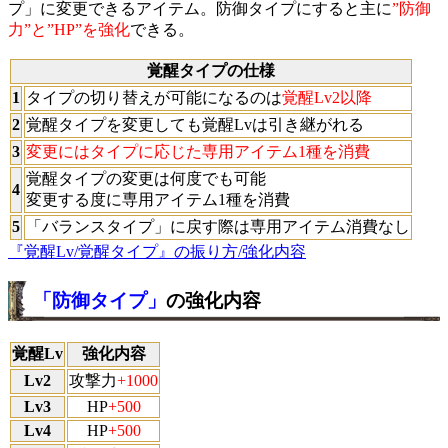
プ」に変更できるアイテム。防御タイプにすると主に
”防御
力”と”HP”を強化
できる。
覚醒タイプの仕様
1
タイプの切り替えが可能になるのは
覚醒Lv2以降
2
覚醒タイプを変更しても覚醒Lvは引き継がれる
3
変更にはタイプに応じた専用アイテム1種を消費
覚醒タイプの変更は何度でも可能
4
変更する度に専用アイテム1種を消費
5
「バランスタイプ」に戻す際は専用アイテム消費なし
『覚醒Lv/覚醒タイプ』の振り方/強化内容
「防御タイプ」
の強化内容
覚醒Lv
強化内容
Lv2
攻撃力
+1000
Lv3
HP
+500
Lv4
HP
+500