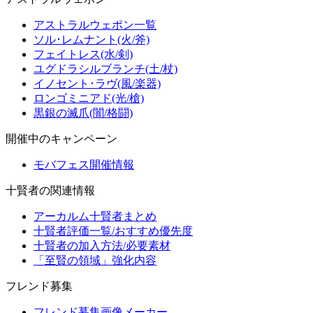
アストラルウェポン一覧
ソル･レムナント(火/斧)
フェイトレス(水/剣)
ユグドラシルブランチ(土/杖)
イノセント･ラヴ(風/楽器)
ロンゴミニアド(光/槍)
黒銀の滅爪(闇/格闘)
開催中のキャンペーン
モバフェス開催情報
十賢者の関連情報
アーカルム十賢者まとめ
十賢者評価一覧/おすすめ優先度
十賢者の加入方法/必要素材
「至賢の領域」強化内容
フレンド募集
フレンド募集画像メーカー