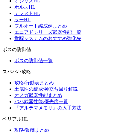
オシリスHL
ホルスHL
テフヌトHL
ラーHL
フルオート編成例まとめ
エニアドシリーズ武器性能一覧
覚醒システムのおすすめ強化先
ボスの防御値
ボスの防御値一覧
スパバハ攻略
攻略/行動表まとめ
土属性の編成例/立ち回り解説
オメガ武器性能まとめ
バハ武器性能/優先度一覧
『アルテマメモリ』の入手方法
ベリアルHL
攻略/報酬まとめ