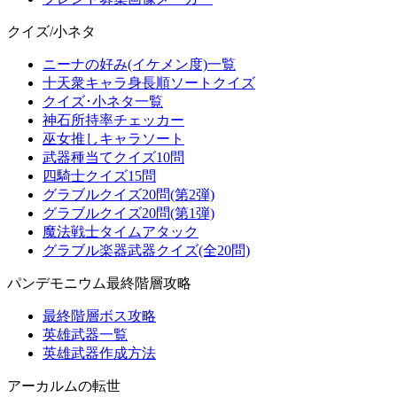
クイズ/小ネタ
ニーナの好み(イケメン度)一覧
十天衆キャラ身長順ソートクイズ
クイズ･小ネタ一覧
神石所持率チェッカー
巫女推しキャラソート
武器種当てクイズ10問
四騎士クイズ15問
グラブルクイズ20問(第2弾)
グラブルクイズ20問(第1弾)
魔法戦士タイムアタック
グラブル楽器武器クイズ(全20問)
パンデモニウム最終階層攻略
最終階層ボス攻略
英雄武器一覧
英雄武器作成方法
アーカルムの転世