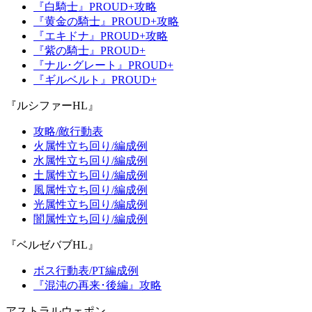
『白騎士』PROUD+攻略
『黄金の騎士』PROUD+攻略
『エキドナ』PROUD+攻略
『紫の騎士』PROUD+
『ナル･グレート』PROUD+
『ギルベルト』PROUD+
『ルシファーHL』
攻略/敵行動表
火属性立ち回り/編成例
水属性立ち回り/編成例
土属性立ち回り/編成例
風属性立ち回り/編成例
光属性立ち回り/編成例
闇属性立ち回り/編成例
『ベルゼバブHL』
ボス行動表/PT編成例
『混沌の再来･後編』攻略
アストラルウェポン