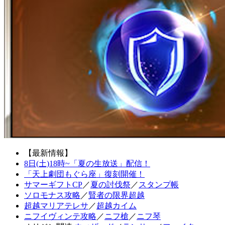
【最新情報】
8日(土)18時~「夏の生放送」配信！
「天上劇団もぐら座」復刻開催！
サマーギフトCP
／
夏の討伐祭
／
スタンプ帳
ソロモナス攻略
／
賢者の限界超越
超越マリアテレサ
／
超越カイム
ニフイヴィンテ攻略
／
ニフ槍
／
ニフ琴