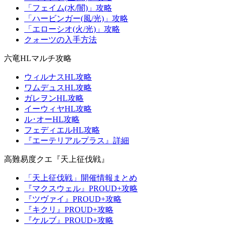
「フェイム(水/闇)」攻略
「ハービンガー(風/光)」攻略
「エローシオ(火/光)」攻略
クォーツの入手方法
六竜HLマルチ攻略
ウィルナスHL攻略
ワムデュスHL攻略
ガレヲンHL攻略
イーウィヤHL攻略
ル･オーHL攻略
フェディエルHL攻略
『エーテリアルプラス』詳細
高難易度クエ『天上征伐戦』
「天上征伐戦」開催情報まとめ
『マクスウェル』PROUD+攻略
『ツヴァイ』PROUD+攻略
『キクリ』PROUD+攻略
『ケルブ』PROUD+攻略