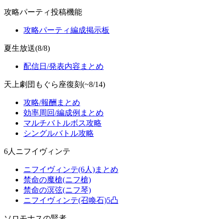
攻略パーティ投稿機能
攻略パーティ編成掲示板
夏生放送(8/8)
配信日/発表内容まとめ
天上劇団もぐら座復刻(~8/14)
攻略/報酬まとめ
効率周回/編成例まとめ
マルチバトルボス攻略
シングルバトル攻略
6人ニフイヴィンテ
ニフイヴィンテ(6人)まとめ
禁命の魔槍(ニフ槍)
禁命の溟弦(ニフ琴)
ニフイヴィンテ(召喚石)5凸
ソロモナスの賢者