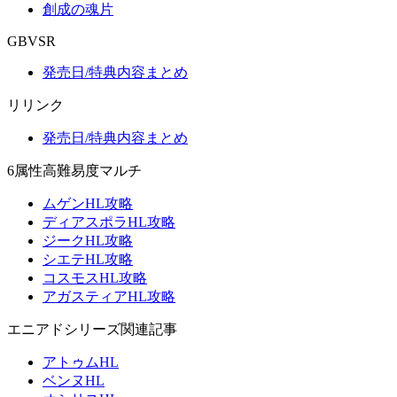
創成の魂片
GBVSR
発売日/特典内容まとめ
リリンク
発売日/特典内容まとめ
6属性高難易度マルチ
ムゲンHL攻略
ディアスポラHL攻略
ジークHL攻略
シエテHL攻略
コスモスHL攻略
アガスティアHL攻略
エニアドシリーズ関連記事
アトゥムHL
ベンヌHL