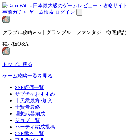
事前ガチャ
ゲーム検索
ログイン
グラブル攻略wiki｜グランブルーファンタジー徹底解説
掲示板Q&A
トップに戻る
ゲーム攻略一覧を見る
SSR評価一覧
サプチケおすすめ
十天衆最終･加入
十賢者最終
理想武器編成
ジョブ一覧
パーティ編成投稿
SSR武器一覧
マルチバトル