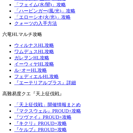
「フェイム(水/闇)」攻略
「ハービンガー(風/光)」攻略
「エローシオ(火/光)」攻略
クォーツの入手方法
六竜HLマルチ攻略
ウィルナスHL攻略
ワムデュスHL攻略
ガレヲンHL攻略
イーウィヤHL攻略
ル･オーHL攻略
フェディエルHL攻略
『エーテリアルプラス』詳細
高難易度クエ『天上征伐戦』
「天上征伐戦」開催情報まとめ
『マクスウェル』PROUD+攻略
『ツヴァイ』PROUD+攻略
『キクリ』PROUD+攻略
『ケルブ』PROUD+攻略