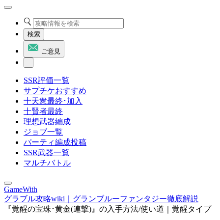
検索
ご意見
SSR評価一覧
サプチケおすすめ
十天衆最終･加入
十賢者最終
理想武器編成
ジョブ一覧
パーティ編成投稿
SSR武器一覧
マルチバトル
GameWith
グラブル攻略wiki｜グランブルーファンタジー徹底解説
『覚醒の宝珠･黄金(連撃)』の入手方法/使い道｜覚醒タイプ