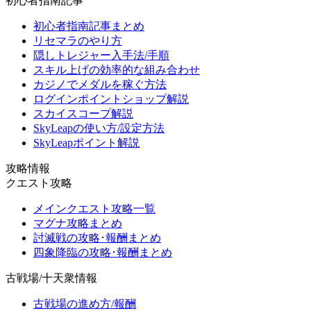
初心者指南記事
初心者指南記事まとめ
リセマラのやり方
隠しトレジャー入手法/手順
スキル上げの効率的な組み合わせ
カジノでメダルを稼ぐ方法
ログインポイントショップ解説
スカイスコープ解説
SkyLeapの使い方/設定方法
SkyLeapポイント解説
攻略情報
クエスト攻略
メインクエスト攻略一覧
マグナ攻略まとめ
討滅戦の攻略･報酬まとめ
四象降臨の攻略･報酬まとめ
古戦場/十天衆情報
古戦場の進め方/報酬