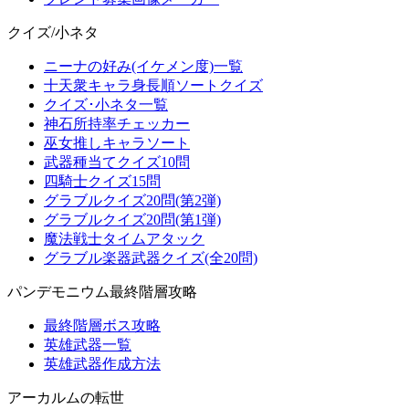
クイズ/小ネタ
ニーナの好み(イケメン度)一覧
十天衆キャラ身長順ソートクイズ
クイズ･小ネタ一覧
神石所持率チェッカー
巫女推しキャラソート
武器種当てクイズ10問
四騎士クイズ15問
グラブルクイズ20問(第2弾)
グラブルクイズ20問(第1弾)
魔法戦士タイムアタック
グラブル楽器武器クイズ(全20問)
パンデモニウム最終階層攻略
最終階層ボス攻略
英雄武器一覧
英雄武器作成方法
アーカルムの転世