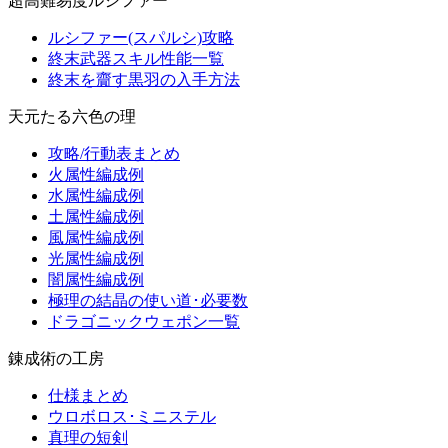
超高難易度ルシファー
ルシファー(スパルシ)攻略
終末武器スキル性能一覧
終末を齎す黒羽の入手方法
天元たる六色の理
攻略/行動表まとめ
火属性編成例
水属性編成例
土属性編成例
風属性編成例
光属性編成例
闇属性編成例
極理の結晶の使い道･必要数
ドラゴニックウェポン一覧
錬成術の工房
仕様まとめ
ウロボロス･ミニステル
真理の短剣