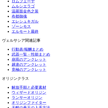
ロムフェーヤ
ムルシエラゴ
温羅面金色之装
布都御魂
エレシュキガル
ゾーシモス
エルモート最終
ヴェルサシア関連記事
行動表/報酬まとめ
武器一覧・性能まとめ
崩焉のアンクレット
越達のアンクレット
竟極のアンクレット
オリジンクラス
解放手順と必要素材
ウィザードオリジン
ランサーオリジン
オリジンファイター
天醒の蒼玉の入手方法