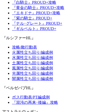
『白騎士』PROUD+攻略
『黄金の騎士』PROUD+攻略
『エキドナ』PROUD+攻略
『紫の騎士』PROUD+
『ナル･グレート』PROUD+
『ギルベルト』PROUD+
『ルシファーHL』
攻略/敵行動表
火属性立ち回り/編成例
水属性立ち回り/編成例
土属性立ち回り/編成例
風属性立ち回り/編成例
光属性立ち回り/編成例
闇属性立ち回り/編成例
『ベルゼバブHL』
ボス行動表/PT編成例
『混沌の再来･後編』攻略
アストラルウェポン