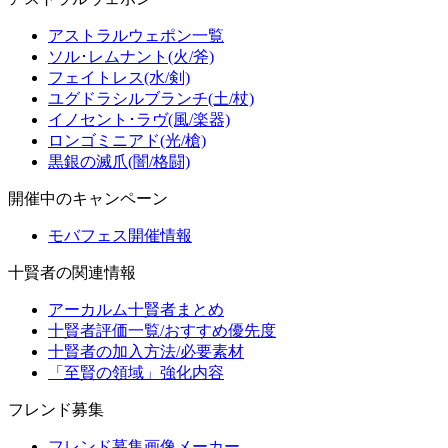
アストラルウェポン一覧
ソル･レムナント(火/斧)
フェイトレス(水/剣)
ユグドラシルブランチ(土/杖)
イノセント･ラヴ(風/楽器)
ロンゴミニアド(光/槍)
黒銀の滅爪(闇/格闘)
開催中のキャンペーン
モバフェス開催情報
十賢者の関連情報
アーカルム十賢者まとめ
十賢者評価一覧/おすすめ優先度
十賢者の加入方法/必要素材
「至賢の領域」強化内容
フレンド募集
フレンド募集画像メーカー