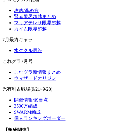
攻略/進め方
賢者限界超越まとめ
マリアテレサ限界超越
カイム限界超越
7月最終キャラ
水ククル最終
これグラ7月号
これグラ新情報まとめ
ウィザードオリジン
光有利古戦場(9/21~9/28)
開催情報/変更点
3500万編成
SWARM編成
個人ランキングボーダー
【報酬関連】