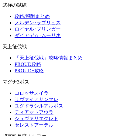
武極の試練
攻略/報酬まとめ
ノルデン･ラブリュス
ロイヤル･ブリンガー
ダイアデム･ムーリネ
天上征伐戦
「天上征伐戦」攻略情報まとめ
PROUD攻略
PROUD+攻略
マグナ3ボス
コロッサスイラ
リヴァイアサンマレ
ユグドラシルアルボス
ティアマトアウラ
シュヴァリエクレド
セレストアーテル