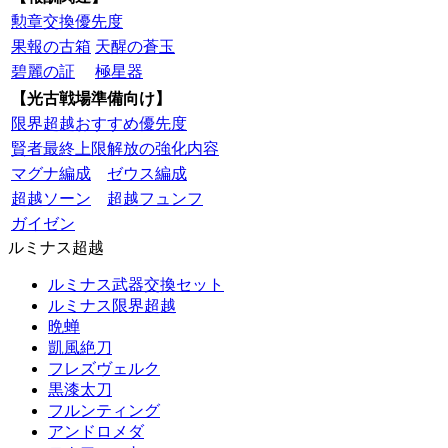
勲章交換優先度
果報の古箱
天醒の蒼玉
碧麗の証
極星器
【光古戦場準備向け】
限界超越おすすめ優先度
賢者最終上限解放の強化内容
マグナ編成
ゼウス編成
超越ソーン
超越フュンフ
ガイゼン
ルミナス超越
ルミナス武器交換セット
ルミナス限界超越
晩蝉
凱風絶刀
フレズヴェルク
黒漆太刀
フルンティング
アンドロメダ