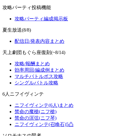
攻略パーティ投稿機能
攻略パーティ編成掲示板
夏生放送(8/8)
配信日/発表内容まとめ
天上劇団もぐら座復刻(~8/14)
攻略/報酬まとめ
効率周回/編成例まとめ
マルチバトルボス攻略
シングルバトル攻略
6人ニフイヴィンテ
ニフイヴィンテ(6人)まとめ
禁命の魔槍(ニフ槍)
禁命の溟弦(ニフ琴)
ニフイヴィンテ(召喚石)5凸
ソロモナスの賢者