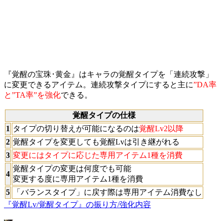
『覚醒の宝珠･黄金』はキャラの覚醒タイプを「連続攻撃」
に変更できるアイテム。連続攻撃タイプにすると主に
”DA率
と”TA率”を強化
できる。
覚醒タイプの仕様
1
タイプの切り替えが可能になるのは
覚醒Lv2以降
2
覚醒タイプを変更しても覚醒Lvは引き継がれる
3
変更にはタイプに応じた専用アイテム1種を消費
覚醒タイプの変更は何度でも可能
4
変更する度に専用アイテム1種を消費
5
「バランスタイプ」に戻す際は専用アイテム消費なし
『覚醒Lv/覚醒タイプ』の振り方/強化内容