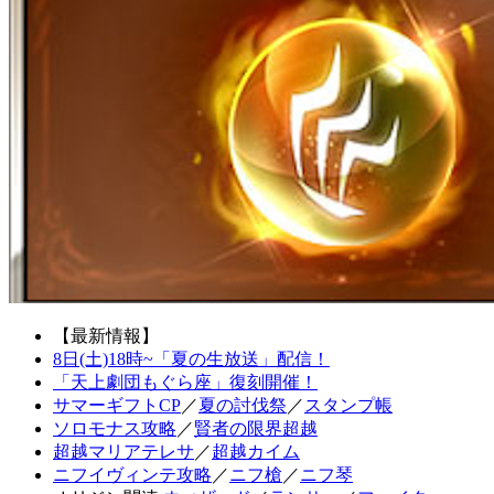
【最新情報】
8日(土)18時~「夏の生放送」配信！
「天上劇団もぐら座」復刻開催！
サマーギフトCP
／
夏の討伐祭
／
スタンプ帳
ソロモナス攻略
／
賢者の限界超越
超越マリアテレサ
／
超越カイム
ニフイヴィンテ攻略
／
ニフ槍
／
ニフ琴