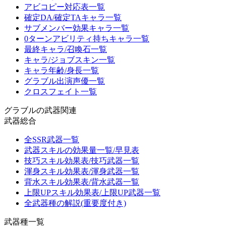
アビコピー対応表一覧
確定DA/確定TAキャラ一覧
サブメンバー効果キャラ一覧
0ターンアビリティ持ちキャラ一覧
最終キャラ/召喚石一覧
キャラ/ジョブスキン一覧
キャラ年齢/身長一覧
グラブル出演声優一覧
クロスフェイト一覧
グラブルの武器関連
武器総合
全SSR武器一覧
武器スキルの効果量一覧/早見表
技巧スキル効果表/技巧武器一覧
渾身スキル効果表/渾身武器一覧
背水スキル効果表/背水武器一覧
上限UPスキル効果表/上限UP武器一覧
全武器種の解説(重要度付き)
武器種一覧