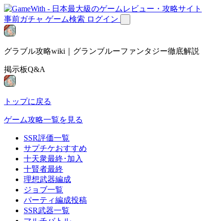
事前ガチャ
ゲーム検索
ログイン
グラブル攻略wiki｜グランブルーファンタジー徹底解説
掲示板Q&A
トップに戻る
ゲーム攻略一覧を見る
SSR評価一覧
サプチケおすすめ
十天衆最終･加入
十賢者最終
理想武器編成
ジョブ一覧
パーティ編成投稿
SSR武器一覧
マルチバトル