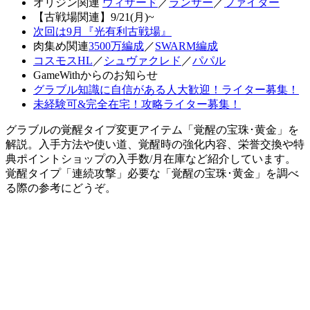
オリジン関連
ウィザード
／
ランサー
／
ファイター
【古戦場関連】9/21(月)~
次回は9月『光有利古戦場』
肉集め関連
3500万編成
／
SWARM編成
コスモスHL
／
シュヴァクレド
／
パパル
GameWithからのお知らせ
グラブル知識に自信がある人大歓迎！ライター募集！
未経験可&完全在宅！攻略ライター募集！
グラブルの覚醒タイプ変更アイテム「覚醒の宝珠･黄金」を
解説。入手方法や使い道、覚醒時の強化内容、栄誉交換や特
典ポイントショップの入手数/月在庫など紹介しています。
覚醒タイプ「連続攻撃」必要な「覚醒の宝珠･黄金」を調べ
る際の参考にどうぞ。