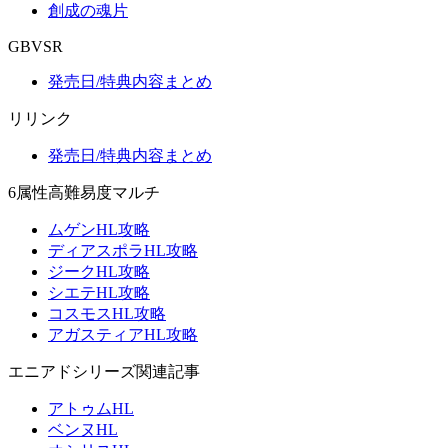
創成の魂片
GBVSR
発売日/特典内容まとめ
リリンク
発売日/特典内容まとめ
6属性高難易度マルチ
ムゲンHL攻略
ディアスポラHL攻略
ジークHL攻略
シエテHL攻略
コスモスHL攻略
アガスティアHL攻略
エニアドシリーズ関連記事
アトゥムHL
ベンヌHL