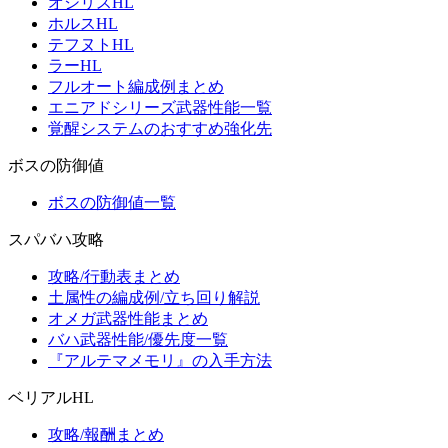
オシリスHL
ホルスHL
テフヌトHL
ラーHL
フルオート編成例まとめ
エニアドシリーズ武器性能一覧
覚醒システムのおすすめ強化先
ボスの防御値
ボスの防御値一覧
スパバハ攻略
攻略/行動表まとめ
土属性の編成例/立ち回り解説
オメガ武器性能まとめ
バハ武器性能/優先度一覧
『アルテマメモリ』の入手方法
ベリアルHL
攻略/報酬まとめ