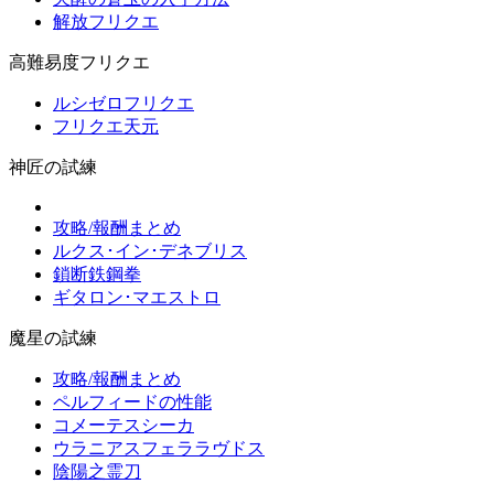
解放フリクエ
高難易度フリクエ
ルシゼロフリクエ
フリクエ天元
神匠の試練
攻略/報酬まとめ
ルクス･イン･デネブリス
鎖断鉄鋼拳
ギタロン･マエストロ
魔星の試練
攻略/報酬まとめ
ペルフィードの性能
コメーテスシーカ
ウラニアスフェララヴドス
陰陽之霊刀