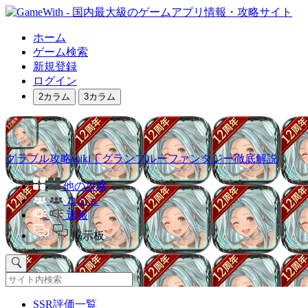
ホーム
ゲーム検索
新規登録
ログイン
2カラム
3カラム
グラブル攻略wiki｜グランブルーファンタジー徹底解説
他の攻略
コミュ
速報
掲示板
SSR評価一覧