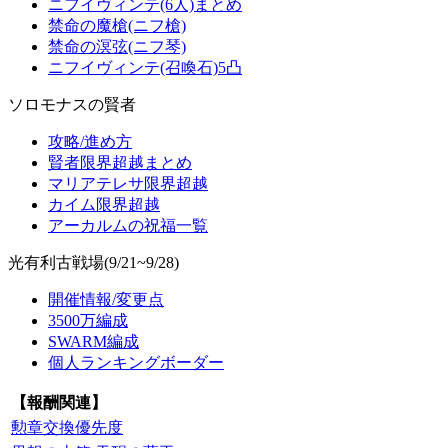
ニフイヴィンテ(6人)まとめ
禁命の魔槍(ニフ槍)
禁命の溟弦(ニフ琴)
ニフイヴィンテ(召喚石)5凸
ソロモナスの賢者
攻略/進め方
賢者限界超越まとめ
マリアテレサ限界超越
カイム限界超越
アーカルムの祝福一覧
光有利古戦場(9/21~9/28)
開催情報/変更点
3500万編成
SWARM編成
個人ランキングボーダー
【報酬関連】
勲章交換優先度