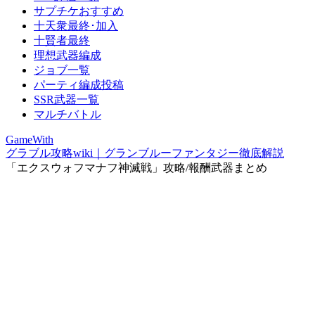
サプチケおすすめ
十天衆最終･加入
十賢者最終
理想武器編成
ジョブ一覧
パーティ編成投稿
SSR武器一覧
マルチバトル
GameWith
グラブル攻略wiki｜グランブルーファンタジー徹底解説
「エクスウォフマナフ神滅戦」攻略/報酬武器まとめ