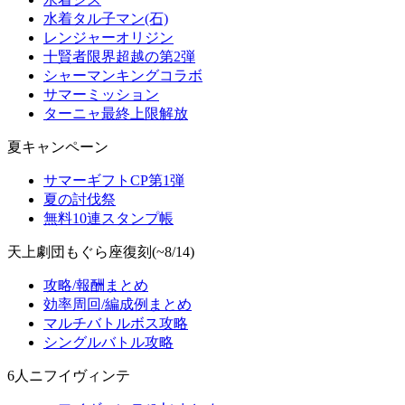
水着タル子マン(石)
レンジャーオリジン
十賢者限界超越の第2弾
シャーマンキングコラボ
サマーミッション
ターニャ最終上限解放
夏キャンペーン
サマーギフトCP第1弾
夏の討伐祭
無料10連スタンプ帳
天上劇団もぐら座復刻(~8/14)
攻略/報酬まとめ
効率周回/編成例まとめ
マルチバトルボス攻略
シングルバトル攻略
6人ニフイヴィンテ