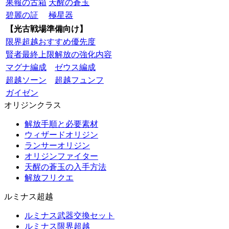
果報の古箱
天醒の蒼玉
碧麗の証
極星器
【光古戦場準備向け】
限界超越おすすめ優先度
賢者最終上限解放の強化内容
マグナ編成
ゼウス編成
超越ソーン
超越フュンフ
ガイゼン
オリジンクラス
解放手順と必要素材
ウィザードオリジン
ランサーオリジン
オリジンファイター
天醒の蒼玉の入手方法
解放フリクエ
ルミナス超越
ルミナス武器交換セット
ルミナス限界超越